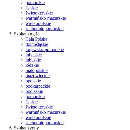
pomorskie
śląskie
świętokrzyskie
warmińsko-mazurskie
wielkopolskie
zachodniopomorskie
Szukam męża
Cała Polska
dolnośląskie
kujawsko-pomorskie
lubelskie
lubuskie
łódzkie
małopolskie
mazowieckie
opolskie
podkarpackie
podlaskie
pomorskie
śląskie
świętokrzyskie
warmińsko-mazurskie
wielkopolskie
zachodniopomorskie
Szukam żony