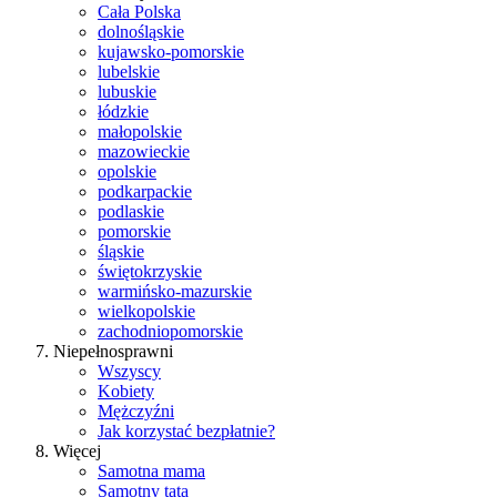
Cała Polska
dolnośląskie
kujawsko-pomorskie
lubelskie
lubuskie
łódzkie
małopolskie
mazowieckie
opolskie
podkarpackie
podlaskie
pomorskie
śląskie
świętokrzyskie
warmińsko-mazurskie
wielkopolskie
zachodniopomorskie
Niepełnosprawni
Wszyscy
Kobiety
Mężczyźni
Jak korzystać bezpłatnie?
Więcej
Samotna mama
Samotny tata