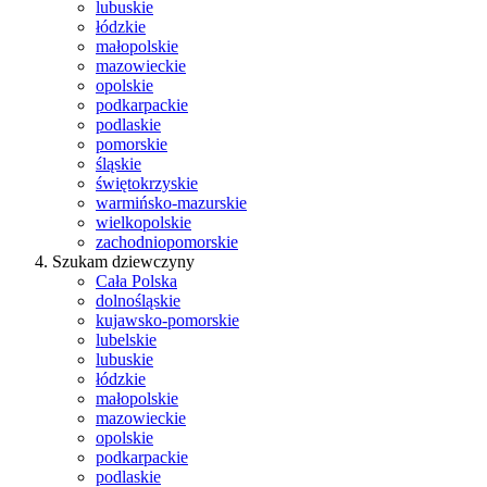
lubuskie
łódzkie
małopolskie
mazowieckie
opolskie
podkarpackie
podlaskie
pomorskie
śląskie
świętokrzyskie
warmińsko-mazurskie
wielkopolskie
zachodniopomorskie
Szukam dziewczyny
Cała Polska
dolnośląskie
kujawsko-pomorskie
lubelskie
lubuskie
łódzkie
małopolskie
mazowieckie
opolskie
podkarpackie
podlaskie