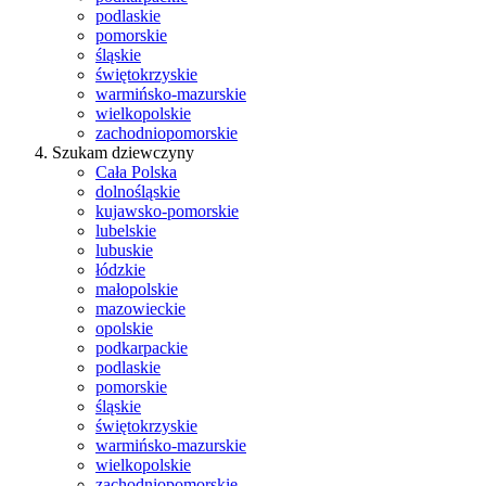
podlaskie
pomorskie
śląskie
świętokrzyskie
warmińsko-mazurskie
wielkopolskie
zachodniopomorskie
Szukam dziewczyny
Cała Polska
dolnośląskie
kujawsko-pomorskie
lubelskie
lubuskie
łódzkie
małopolskie
mazowieckie
opolskie
podkarpackie
podlaskie
pomorskie
śląskie
świętokrzyskie
warmińsko-mazurskie
wielkopolskie
zachodniopomorskie