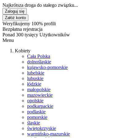
Najkrótsza droga do stałego związku...
Zaloguj się
Załóż konto
Weryfikujemy 100% profili
Bezpłatna rejestracja
Ponad 300 tysięcy Użytkowników
Menu
Kobiety
Cała Polska
dolnośląskie
kujawsko-pomorskie
lubelskie
lubuskie
łódzkie
małopolskie
mazowieckie
opolskie
podkarpackie
podlaskie
pomorskie
śląskie
świętokrzyskie
warmińsko-mazurskie