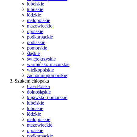
lubelskie
lubuskie
łódzkie
małopolskie
mazowieckie
opolskie
podkarpackie
podlaskie
pomorskie
śląskie
świętokrzyskie
warmińsko-mazurskie
wielkopolskie
zachodniopomorskie
Szukam chłopaka
Cała Polska
dolnośląskie
kujawsko-pomorskie
lubelskie
lubuskie
łódzkie
małopolskie
mazowieckie
opolskie
podkarpackie