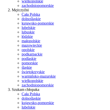
wielkopolskie
zachodniopomorskie
Mężczyźni
Cała Polska
dolnośląskie
kujawsko-pomorskie
lubelskie
lubuskie
łódzkie
małopolskie
mazowieckie
opolskie
podkarpackie
podlaskie
pomorskie
śląskie
świętokrzyskie
warmińsko-mazurskie
wielkopolskie
zachodniopomorskie
Szukam chłopaka
Cała Polska
dolnośląskie
kujawsko-pomorskie
lubelskie