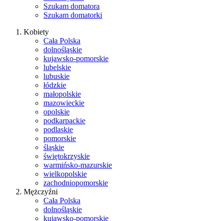
Szukam domatora
Szukam domatorki
Kobiety
Cała Polska
dolnośląskie
kujawsko-pomorskie
lubelskie
lubuskie
łódzkie
małopolskie
mazowieckie
opolskie
podkarpackie
podlaskie
pomorskie
śląskie
świętokrzyskie
warmińsko-mazurskie
wielkopolskie
zachodniopomorskie
Mężczyźni
Cała Polska
dolnośląskie
kujawsko-pomorskie