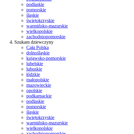
podlaskie
pomorskie
śląskie
świętokrzyskie
warmińsko-mazurskie
wielkopolskie
zachodniopomorskie
Szukam dziewczyny
Cała Polska
dolnośląskie
kujawsko-pomorskie
lubelskie
lubuskie
łódzkie
małopolskie
mazowieckie
opolskie
podkarpackie
podlaskie
pomorskie
śląskie
świętokrzyskie
warmińsko-mazurskie
wielkopolskie
zachodniopomorskie