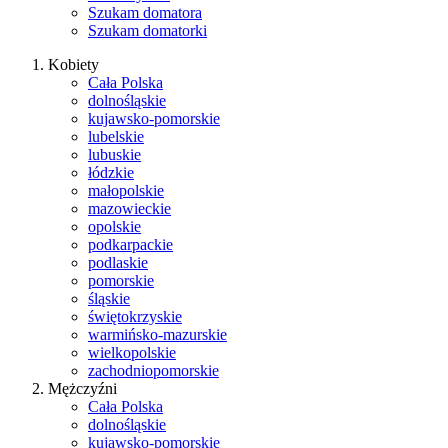
Szukam domatora
Szukam domatorki
Kobiety
Cała Polska
dolnośląskie
kujawsko-pomorskie
lubelskie
lubuskie
łódzkie
małopolskie
mazowieckie
opolskie
podkarpackie
podlaskie
pomorskie
śląskie
świętokrzyskie
warmińsko-mazurskie
wielkopolskie
zachodniopomorskie
Mężczyźni
Cała Polska
dolnośląskie
kujawsko-pomorskie