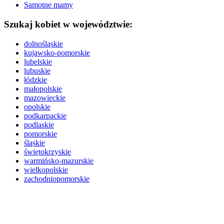
Samotne mamy
Szukaj kobiet w województwie:
dolnośląskie
kujawsko-pomorskie
lubelskie
lubuskie
łódzkie
małopolskie
mazowieckie
opolskie
podkarpackie
podlaskie
pomorskie
śląskie
świętokrzyskie
warmińsko-mazurskie
wielkopolskie
zachodniopomorskie