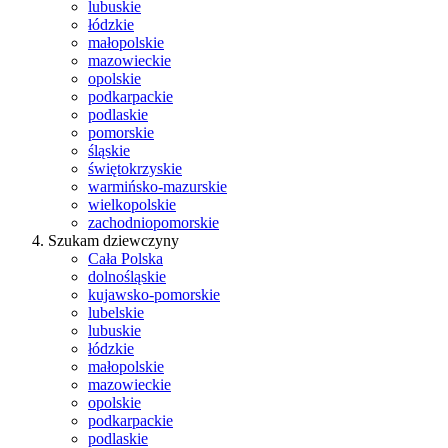
lubuskie
łódzkie
małopolskie
mazowieckie
opolskie
podkarpackie
podlaskie
pomorskie
śląskie
świętokrzyskie
warmińsko-mazurskie
wielkopolskie
zachodniopomorskie
Szukam dziewczyny
Cała Polska
dolnośląskie
kujawsko-pomorskie
lubelskie
lubuskie
łódzkie
małopolskie
mazowieckie
opolskie
podkarpackie
podlaskie