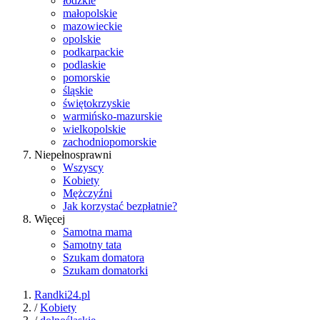
łódzkie
małopolskie
mazowieckie
opolskie
podkarpackie
podlaskie
pomorskie
śląskie
świętokrzyskie
warmińsko-mazurskie
wielkopolskie
zachodniopomorskie
Niepełnosprawni
Wszyscy
Kobiety
Mężczyźni
Jak korzystać bezpłatnie?
Więcej
Samotna mama
Samotny tata
Szukam domatora
Szukam domatorki
Randki24.pl
/
Kobiety