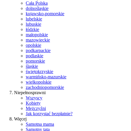
Cała Polska
dolnośląskie
kujawsko-pomorskie
lubelskie
lubuskie
łódzkie
małopolskie
mazowieckie
opolskie
podkarpackie
podlaskie
pomorskie
śląskie
świętokrzyskie
warmińsko-mazurskie
wielkopolskie
zachodniopomorskie
Niepełnosprawni
Wszyscy
Kobiety
Mężczyźni
Jak korzystać bezpłatnie?
Więcej
Samotna mama
Samotny tata