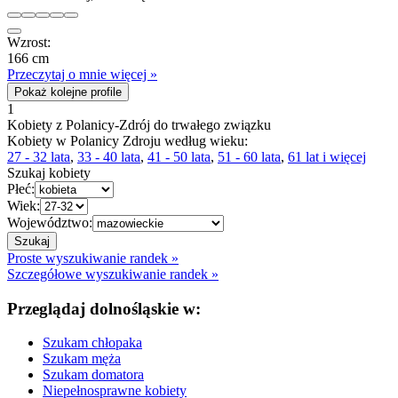
Wzrost:
166 cm
Przeczytaj o mnie więcej »
Pokaż kolejne profile
1
Kobiety z Polanicy-Zdrój do trwałego związku
Kobiety w Polanicy Zdroju według wieku:
27 - 32 lata
,
33 - 40 lata
,
41 - 50 lata
,
51 - 60 lata
,
61 lat i więcej
Szukaj kobiety
Płeć:
Wiek:
Województwo:
Proste wyszukiwanie randek »
Szczegółowe wyszukiwanie randek »
Przeglądaj dolnośląskie w:
Szukam chłopaka
Szukam męża
Szukam domatora
Niepełnosprawne kobiety