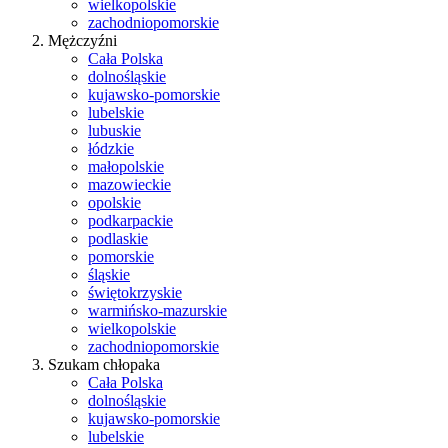
wielkopolskie
zachodniopomorskie
Mężczyźni
Cała Polska
dolnośląskie
kujawsko-pomorskie
lubelskie
lubuskie
łódzkie
małopolskie
mazowieckie
opolskie
podkarpackie
podlaskie
pomorskie
śląskie
świętokrzyskie
warmińsko-mazurskie
wielkopolskie
zachodniopomorskie
Szukam chłopaka
Cała Polska
dolnośląskie
kujawsko-pomorskie
lubelskie