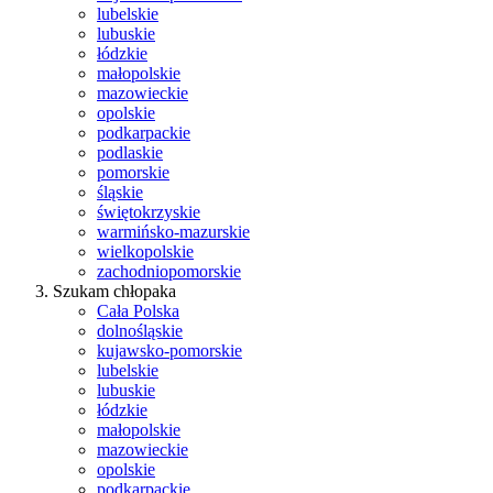
lubelskie
lubuskie
łódzkie
małopolskie
mazowieckie
opolskie
podkarpackie
podlaskie
pomorskie
śląskie
świętokrzyskie
warmińsko-mazurskie
wielkopolskie
zachodniopomorskie
Szukam chłopaka
Cała Polska
dolnośląskie
kujawsko-pomorskie
lubelskie
lubuskie
łódzkie
małopolskie
mazowieckie
opolskie
podkarpackie