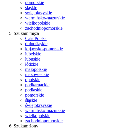
pomorskie
śląskie
świętokrzyskie
warmińsko-mazurskie
wielkopolskie
zachodniopomorskie
Szukam męża
Cała Polska
dolnośląskie
kujawsko-pomorskie
lubelskie
lubuskie
łódzkie
małopolskie
mazowieckie
opolskie
podkarpackie
podlaskie
pomorskie
śląskie
świętokrzyskie
warmińsko-mazurskie
wielkopolskie
zachodniopomorskie
Szukam żony