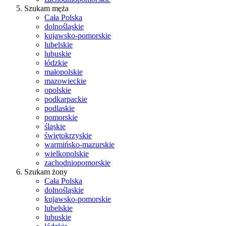
Szukam męża
Cała Polska
dolnośląskie
kujawsko-pomorskie
lubelskie
lubuskie
łódzkie
małopolskie
mazowieckie
opolskie
podkarpackie
podlaskie
pomorskie
śląskie
świętokrzyskie
warmińsko-mazurskie
wielkopolskie
zachodniopomorskie
Szukam żony
Cała Polska
dolnośląskie
kujawsko-pomorskie
lubelskie
lubuskie