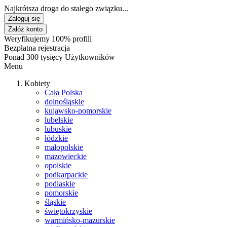
Najkrótsza droga do stałego związku...
Zaloguj się
Załóż konto
Weryfikujemy 100% profili
Bezpłatna rejestracja
Ponad 300 tysięcy Użytkowników
Menu
Kobiety
Cała Polska
dolnośląskie
kujawsko-pomorskie
lubelskie
lubuskie
łódzkie
małopolskie
mazowieckie
opolskie
podkarpackie
podlaskie
pomorskie
śląskie
świętokrzyskie
warmińsko-mazurskie