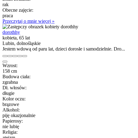
rak
Obecne zajęcie:
praca
Przeczytaj o mnie więcej »
dorothhy
kobieta, 65 lat
Lubin, dolnośląskie
Jestem wdową od paru lat, dzieci dorosłe i samodzielnie. Dro...
Wzrost:
158 cm
Budowa ciała:
zgrabna
Dł. włosów:
długie
Kolor oczu:
brązowe
Alkohol:
piję okazjonalnie
Papierosy:
nie lubię
Religia:
ateizm