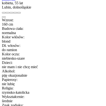
kobieta, 55 lat
Lubin, dolnośląskie
Wzrost:
160 cm
Budowa ciała:
normalna
Kolor włósów:
blond
Dł. włosów:
do ramion
Kolor oczu:
niebiesko-szare
Dzieci:
nie mam i nie chcę mieć
Alkohol:
piję okazjonalnie
Papierosy:
nie lubię
Religia:
rzymsko-katolicka
Wykształcenie:
średnie
Znak zodiaku: