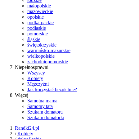
łódzkie
małopolskie
mazowieckie
opolskie
podkarpackie
podlaskie
pomorskie
śląskie
świętokrzyskie
warmińsko-mazurskie
wielkopolskie
zachodniopomorskie
Niepełnosprawni
Wszyscy
Kobiety
Mężczyźni
Jak korzystać bezpłatnie?
Więcej
Samotna mama
Samotny tata
Szukam domatora
Szukam domatorki
Randki24.pl
/
Kobiety