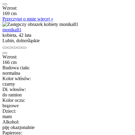
Wzrost:
169 cm
Przeczytaj o mnie więcej »
monikall1
kobieta, 42 lata
Lubin, dolnośląskie
Wzrost:
166 cm
Budowa ciała:
normalna
Kolor włósów:
czarny
Dł. włosów:
do ramion
Kolor oczu:
brązowe
Dzieci:
mam
Alkohol:
piję okazjonalnie
Papierosy: