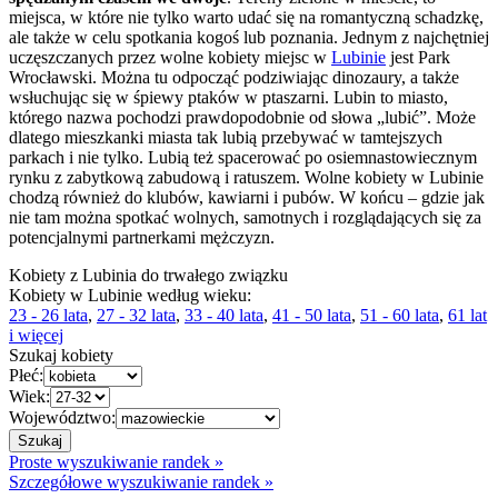
miejsca, w które nie tylko warto udać się na romantyczną schadzkę,
ale także w celu spotkania kogoś lub poznania. Jednym z najchętniej
uczęszczanych przez wolne kobiety miejsc w
Lubinie
jest Park
Wrocławski. Można tu odpocząć podziwiając dinozaury, a także
wsłuchując się w śpiewy ptaków w ptaszarni. Lubin to miasto,
którego nazwa pochodzi prawdopodobnie od słowa „lubić”. Może
dlatego mieszkanki miasta tak lubią przebywać w tamtejszych
parkach i nie tylko. Lubią też spacerować po osiemnastowiecznym
rynku z zabytkową zabudową i ratuszem. Wolne kobiety w Lubinie
chodzą również do klubów, kawiarni i pubów. W końcu – gdzie jak
nie tam można spotkać wolnych, samotnych i rozglądających się za
potencjalnymi partnerkami mężczyzn.
Kobiety z Lubinia do trwałego związku
Kobiety w Lubinie według wieku:
23 - 26 lata
,
27 - 32 lata
,
33 - 40 lata
,
41 - 50 lata
,
51 - 60 lata
,
61 lat
i więcej
Szukaj kobiety
Płeć:
Wiek:
Województwo:
Proste wyszukiwanie randek »
Szczegółowe wyszukiwanie randek »