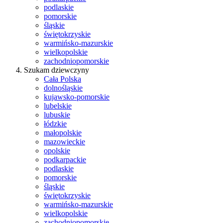
podlaskie
pomorskie
śląskie
świętokrzyskie
warmińsko-mazurskie
wielkopolskie
zachodniopomorskie
Szukam dziewczyny
Cała Polska
dolnośląskie
kujawsko-pomorskie
lubelskie
lubuskie
łódzkie
małopolskie
mazowieckie
opolskie
podkarpackie
podlaskie
pomorskie
śląskie
świętokrzyskie
warmińsko-mazurskie
wielkopolskie
zachodniopomorskie