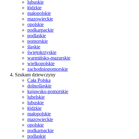
lubuskie
łódzkie
małopolskie
mazowieckie
opolskie
podkarpackie
podlaskie
pomorskie
śląskie
świętokrzyskie
warmińsko-mazurskie
wielkopolskie
zachodniopomorskie
Szukam dziewczyny
Cała Polska
dolnośląskie
kujawsko-pomorskie
lubelskie
lubuskie
łódzkie
małopolskie
mazowieckie
opolskie
podkarpackie
podlaskie