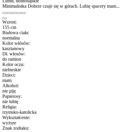
Lubin, dolnośląskie
Minimalistka Dobrze czuje się w górach. Lubię spacery mam...
Wzrost:
155 cm
Budowa ciała:
normalna
Kolor włósów:
kasztanowy
Dł. włosów:
do ramion
Kolor oczu:
niebieskie
Dzieci:
mam
Alkohol:
nie piję
Papierosy:
nie lubię
Religia:
rzymsko-katolicka
Wykształcenie:
wyższe
Znak zodiaku: