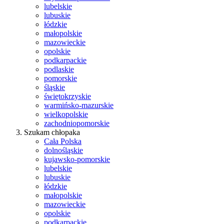
lubelskie
lubuskie
łódzkie
małopolskie
mazowieckie
opolskie
podkarpackie
podlaskie
pomorskie
śląskie
świętokrzyskie
warmińsko-mazurskie
wielkopolskie
zachodniopomorskie
Szukam chłopaka
Cała Polska
dolnośląskie
kujawsko-pomorskie
lubelskie
lubuskie
łódzkie
małopolskie
mazowieckie
opolskie
podkarpackie