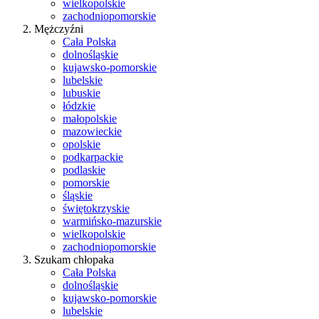
wielkopolskie
zachodniopomorskie
Mężczyźni
Cała Polska
dolnośląskie
kujawsko-pomorskie
lubelskie
lubuskie
łódzkie
małopolskie
mazowieckie
opolskie
podkarpackie
podlaskie
pomorskie
śląskie
świętokrzyskie
warmińsko-mazurskie
wielkopolskie
zachodniopomorskie
Szukam chłopaka
Cała Polska
dolnośląskie
kujawsko-pomorskie
lubelskie