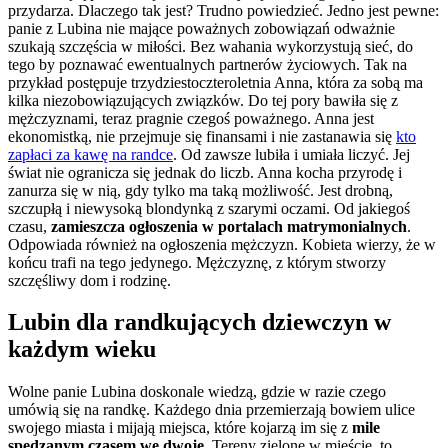
przydarza. Dlaczego tak jest? Trudno powiedzieć. Jedno jest pewne:
panie z Lubina nie mające poważnych zobowiązań odważnie
szukają szczęścia w miłości. Bez wahania wykorzystują sieć, do
tego by poznawać ewentualnych partnerów życiowych. Tak na
przykład postępuje trzydziestoczteroletnia Anna, która za sobą ma
kilka niezobowiązujących związków. Do tej pory bawiła się z
mężczyznami, teraz pragnie czegoś poważnego. Anna jest
ekonomistką, nie przejmuje się finansami i nie zastanawia się
kto
zapłaci za kawę na randce
. Od zawsze lubiła i umiała liczyć. Jej
świat nie ogranicza się jednak do liczb. Anna kocha przyrodę i
zanurza się w nią, gdy tylko ma taką możliwość. Jest drobną,
szczupłą i niewysoką blondynką z szarymi oczami. Od jakiegoś
czasu,
zamieszcza ogłoszenia w portalach matrymonialnych
.
Odpowiada również na ogłoszenia mężczyzn. Kobieta wierzy, że w
końcu trafi na tego jedynego. Mężczyznę, z którym stworzy
szczęśliwy dom i rodzinę.
Lubin dla randkujących dziewczyn w
każdym wieku
Wolne panie Lubina doskonale wiedzą, gdzie w razie czego
umówią się na randkę. Każdego dnia przemierzają bowiem ulice
swojego miasta i mijają miejsca, które kojarzą im się z
mile
spędzanym czasem we dwoje
. Tereny zielone w mieście, to