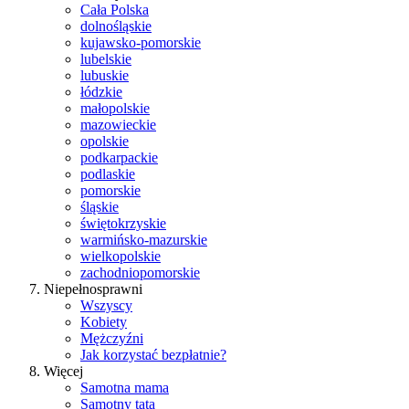
Cała Polska
dolnośląskie
kujawsko-pomorskie
lubelskie
lubuskie
łódzkie
małopolskie
mazowieckie
opolskie
podkarpackie
podlaskie
pomorskie
śląskie
świętokrzyskie
warmińsko-mazurskie
wielkopolskie
zachodniopomorskie
Niepełnosprawni
Wszyscy
Kobiety
Mężczyźni
Jak korzystać bezpłatnie?
Więcej
Samotna mama
Samotny tata