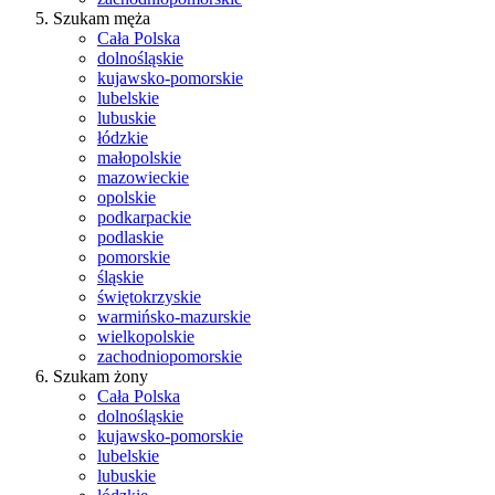
Szukam męża
Cała Polska
dolnośląskie
kujawsko-pomorskie
lubelskie
lubuskie
łódzkie
małopolskie
mazowieckie
opolskie
podkarpackie
podlaskie
pomorskie
śląskie
świętokrzyskie
warmińsko-mazurskie
wielkopolskie
zachodniopomorskie
Szukam żony
Cała Polska
dolnośląskie
kujawsko-pomorskie
lubelskie
lubuskie