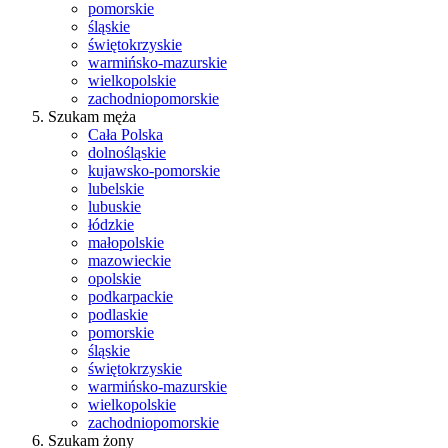
pomorskie
śląskie
świętokrzyskie
warmińsko-mazurskie
wielkopolskie
zachodniopomorskie
Szukam męża
Cała Polska
dolnośląskie
kujawsko-pomorskie
lubelskie
lubuskie
łódzkie
małopolskie
mazowieckie
opolskie
podkarpackie
podlaskie
pomorskie
śląskie
świętokrzyskie
warmińsko-mazurskie
wielkopolskie
zachodniopomorskie
Szukam żony