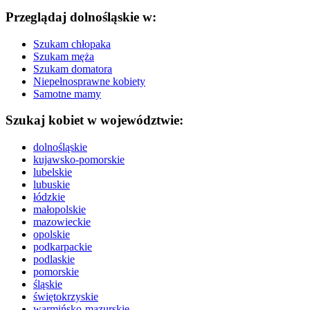
Przeglądaj dolnośląskie w:
Szukam chłopaka
Szukam męża
Szukam domatora
Niepełnosprawne kobiety
Samotne mamy
Szukaj kobiet w województwie:
dolnośląskie
kujawsko-pomorskie
lubelskie
lubuskie
łódzkie
małopolskie
mazowieckie
opolskie
podkarpackie
podlaskie
pomorskie
śląskie
świętokrzyskie
warmińsko-mazurskie