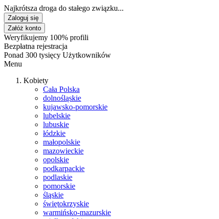
Najkrótsza droga do stałego związku...
Zaloguj się
Załóż konto
Weryfikujemy 100% profili
Bezpłatna rejestracja
Ponad 300 tysięcy Użytkowników
Menu
Kobiety
Cała Polska
dolnośląskie
kujawsko-pomorskie
lubelskie
lubuskie
łódzkie
małopolskie
mazowieckie
opolskie
podkarpackie
podlaskie
pomorskie
śląskie
świętokrzyskie
warmińsko-mazurskie