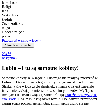
lubię i palę
Religia:
inna
Wykształcenie:
średnie
Znak zodiaku:
waga
Obecne zajęcie:
praca
Przeczytaj o mnie więcej »
Pokaż kolejne profile
1
2
3
4
5
6
następna »
Lubin – i tu są samotne kobiety!
Samotne kobiety są wszędzie. Dlaczego nie miałyby mieszkać w
Lubinie? Dziewczyny z tego historycznego miasta na Dolnym
Śląsku, które wiodą życie singielek, a marzą o czymś zupełnie
innym nie czekają biernie aż los ześle im partnerów. Myśląc o
trwałym i udanym związku, same próbują
znaleźć mężczyznę na
całe życie
. Cóż, z miłością bywa różnie. Do jednych przychodzi
zanim zdążą poczuć się samotni, innym jakoś długo się nie