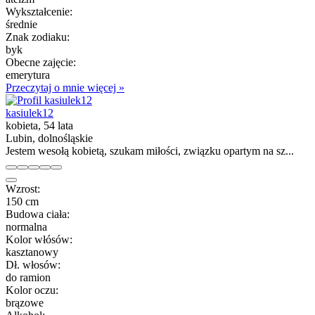
Wykształcenie:
średnie
Znak zodiaku:
byk
Obecne zajęcie:
emerytura
Przeczytaj o mnie więcej »
kasiulek12
kobieta, 54 lata
Lubin, dolnośląskie
Jestem wesołą kobietą, szukam miłości, związku opartym na sz...
Wzrost:
150 cm
Budowa ciała:
normalna
Kolor włósów:
kasztanowy
Dł. włosów:
do ramion
Kolor oczu:
brązowe