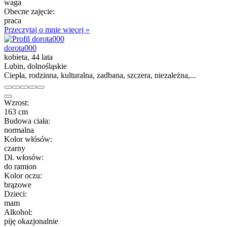
waga
Obecne zajęcie:
praca
Przeczytaj o mnie więcej »
dorota000
kobieta, 44 lata
Lubin, dolnośląskie
Ciepła, rodzinna, kulturalna, zadbana, szczera, niezależna,...
Wzrost:
163 cm
Budowa ciała:
normalna
Kolor włósów:
czarny
Dł. włosów:
do ramion
Kolor oczu:
brązowe
Dzieci:
mam
Alkohol:
piję okazjonalnie