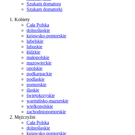
Szukam domatora
Szukam domatorki
Kobiety
Cała Polska
dolnośląskie
kujawsko-pomorskie
lubelskie
lubuskie
łódzkie
małopolskie
mazowieckie
opolskie
podkarpackie
podlaskie
pomorskie
śląskie
świętokrzyskie
warmińsko-mazurskie
wielkopolskie
zachodniopomorskie
Mężczyźni
Cała Polska
dolnośląskie
kujawsko-pomorskie