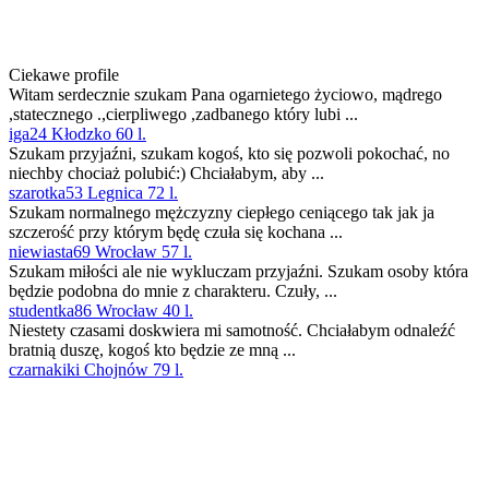
Ciekawe profile
Witam serdecznie szukam Pana ogarnietego życiowo, mądrego
,statecznego .,cierpliwego ,zadbanego który lubi ...
iga24 Kłodzko 60 l.
Szukam przyjaźni, szukam kogoś, kto się pozwoli pokochać, no
niechby chociaż polubić:) Chciałabym, aby ...
szarotka53 Legnica 72 l.
Szukam normalnego mężczyzny ciepłego ceniącego tak jak ja
szczerość przy którym będę czuła się kochana ...
niewiasta69 Wrocław 57 l.
Szukam miłości ale nie wykluczam przyjaźni. Szukam osoby która
będzie podobna do mnie z charakteru. Czuły, ...
studentka86 Wrocław 40 l.
Niestety czasami doskwiera mi samotność. Chciałabym odnaleźć
bratnią duszę, kogoś kto będzie ze mną ...
czarnakiki Chojnów 79 l.