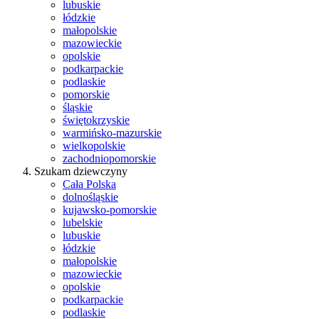
lubuskie
łódzkie
małopolskie
mazowieckie
opolskie
podkarpackie
podlaskie
pomorskie
śląskie
świętokrzyskie
warmińsko-mazurskie
wielkopolskie
zachodniopomorskie
Szukam dziewczyny
Cała Polska
dolnośląskie
kujawsko-pomorskie
lubelskie
lubuskie
łódzkie
małopolskie
mazowieckie
opolskie
podkarpackie
podlaskie