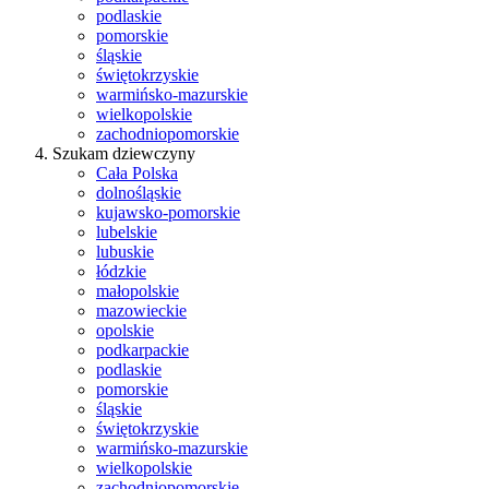
podlaskie
pomorskie
śląskie
świętokrzyskie
warmińsko-mazurskie
wielkopolskie
zachodniopomorskie
Szukam dziewczyny
Cała Polska
dolnośląskie
kujawsko-pomorskie
lubelskie
lubuskie
łódzkie
małopolskie
mazowieckie
opolskie
podkarpackie
podlaskie
pomorskie
śląskie
świętokrzyskie
warmińsko-mazurskie
wielkopolskie
zachodniopomorskie