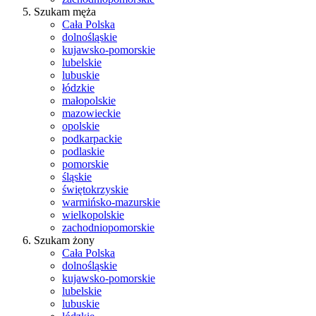
Szukam męża
Cała Polska
dolnośląskie
kujawsko-pomorskie
lubelskie
lubuskie
łódzkie
małopolskie
mazowieckie
opolskie
podkarpackie
podlaskie
pomorskie
śląskie
świętokrzyskie
warmińsko-mazurskie
wielkopolskie
zachodniopomorskie
Szukam żony
Cała Polska
dolnośląskie
kujawsko-pomorskie
lubelskie
lubuskie