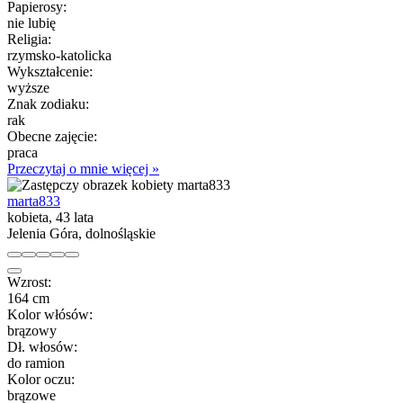
Papierosy:
nie lubię
Religia:
rzymsko-katolicka
Wykształcenie:
wyższe
Znak zodiaku:
rak
Obecne zajęcie:
praca
Przeczytaj o mnie więcej »
marta833
kobieta, 43 lata
Jelenia Góra, dolnośląskie
Wzrost:
164 cm
Kolor włósów:
brązowy
Dł. włosów:
do ramion
Kolor oczu:
brązowe