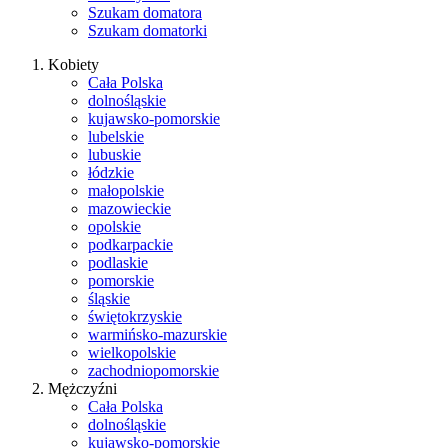
Szukam domatora
Szukam domatorki
Kobiety
Cała Polska
dolnośląskie
kujawsko-pomorskie
lubelskie
lubuskie
łódzkie
małopolskie
mazowieckie
opolskie
podkarpackie
podlaskie
pomorskie
śląskie
świętokrzyskie
warmińsko-mazurskie
wielkopolskie
zachodniopomorskie
Mężczyźni
Cała Polska
dolnośląskie
kujawsko-pomorskie