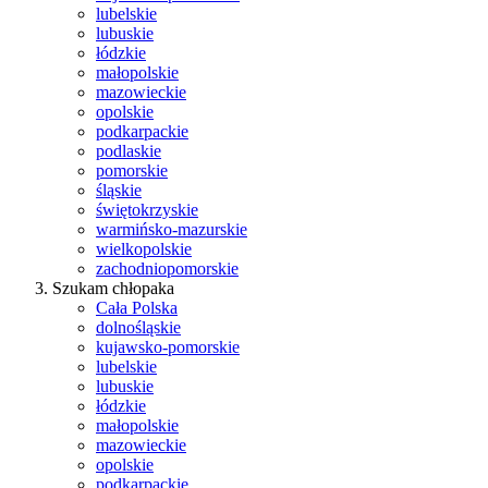
lubelskie
lubuskie
łódzkie
małopolskie
mazowieckie
opolskie
podkarpackie
podlaskie
pomorskie
śląskie
świętokrzyskie
warmińsko-mazurskie
wielkopolskie
zachodniopomorskie
Szukam chłopaka
Cała Polska
dolnośląskie
kujawsko-pomorskie
lubelskie
lubuskie
łódzkie
małopolskie
mazowieckie
opolskie
podkarpackie