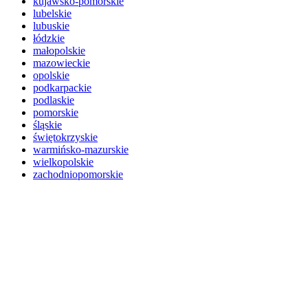
kujawsko-pomorskie
lubelskie
lubuskie
łódzkie
małopolskie
mazowieckie
opolskie
podkarpackie
podlaskie
pomorskie
śląskie
świętokrzyskie
warmińsko-mazurskie
wielkopolskie
zachodniopomorskie