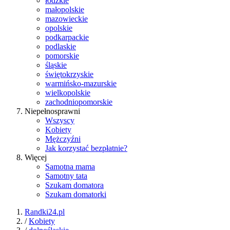
łódzkie
małopolskie
mazowieckie
opolskie
podkarpackie
podlaskie
pomorskie
śląskie
świętokrzyskie
warmińsko-mazurskie
wielkopolskie
zachodniopomorskie
Niepełnosprawni
Wszyscy
Kobiety
Mężczyźni
Jak korzystać bezpłatnie?
Więcej
Samotna mama
Samotny tata
Szukam domatora
Szukam domatorki
Randki24.pl
/
Kobiety