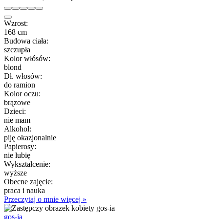
Wzrost:
168 cm
Budowa ciała:
szczupła
Kolor włósów:
blond
Dł. włosów:
do ramion
Kolor oczu:
brązowe
Dzieci:
nie mam
Alkohol:
piję okazjonalnie
Papierosy:
nie lubię
Wykształcenie:
wyższe
Obecne zajęcie:
praca i nauka
Przeczytaj o mnie więcej »
gos-ia