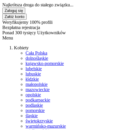
Najkrótsza droga do stałego związku...
Zaloguj się
Załóż konto
Weryfikujemy 100% profili
Bezpłatna rejestracja
Ponad 300 tysięcy Użytkowników
Menu
Kobiety
Cała Polska
dolnośląskie
kujawsko-pomorskie
lubelskie
lubuskie
łódzkie
małopolskie
mazowieckie
opolskie
podkarpackie
podlaskie
pomorskie
śląskie
świętokrzyskie
warmińsko-mazurskie