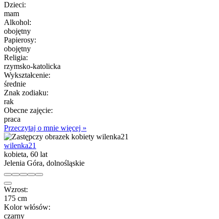
Dzieci:
mam
Alkohol:
obojętny
Papierosy:
obojętny
Religia:
rzymsko-katolicka
Wykształcenie:
średnie
Znak zodiaku:
rak
Obecne zajęcie:
praca
Przeczytaj o mnie więcej »
wilenka21
kobieta, 60 lat
Jelenia Góra, dolnośląskie
Wzrost:
175 cm
Kolor włósów:
czarny