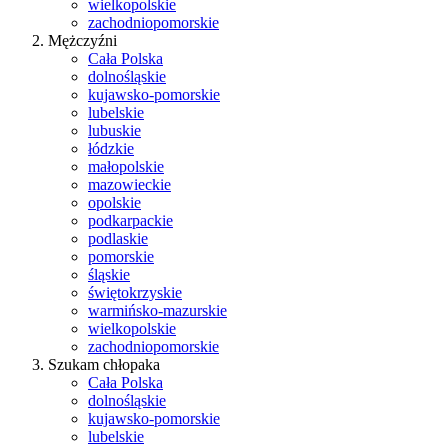
wielkopolskie
zachodniopomorskie
Mężczyźni
Cała Polska
dolnośląskie
kujawsko-pomorskie
lubelskie
lubuskie
łódzkie
małopolskie
mazowieckie
opolskie
podkarpackie
podlaskie
pomorskie
śląskie
świętokrzyskie
warmińsko-mazurskie
wielkopolskie
zachodniopomorskie
Szukam chłopaka
Cała Polska
dolnośląskie
kujawsko-pomorskie
lubelskie