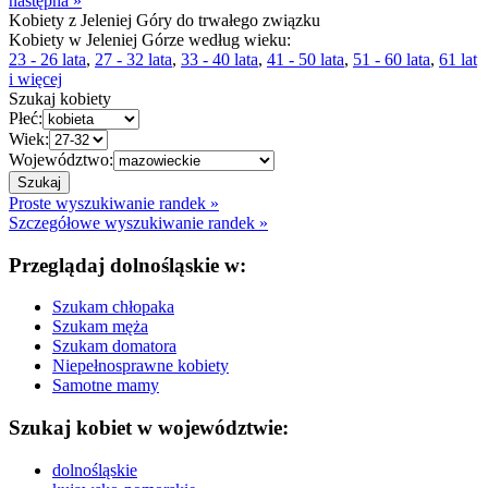
następna »
Kobiety z Jeleniej Góry do trwałego związku
Kobiety w Jeleniej Górze według wieku:
23 - 26 lata
,
27 - 32 lata
,
33 - 40 lata
,
41 - 50 lata
,
51 - 60 lata
,
61 lat
i więcej
Szukaj kobiety
Płeć:
Wiek:
Województwo:
Proste wyszukiwanie randek »
Szczegółowe wyszukiwanie randek »
Przeglądaj dolnośląskie w:
Szukam chłopaka
Szukam męża
Szukam domatora
Niepełnosprawne kobiety
Samotne mamy
Szukaj kobiet w województwie:
dolnośląskie