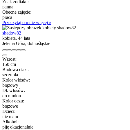
Znak zodiaku:
panna
Obecne zajęcie:
praca
Przeczytaj o mnie więcej »
shadow82
kobieta, 44 lata
Jelenia Góra, dolnośląskie
Wzrost:
150 cm
Budowa ciała:
szczupła
Kolor włósów:
brązowy
Dł. włosów:
do ramion
Kolor oczu:
brązowe
Dzieci:
nie mam
Alkohol:
piję okazjonalnie