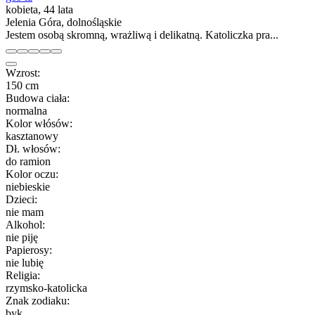
kobieta, 44 lata
Jelenia Góra, dolnośląskie
Jestem osobą skromną, wrażliwą i delikatną. Katoliczka pra...
Wzrost:
150 cm
Budowa ciała:
normalna
Kolor włósów:
kasztanowy
Dł. włosów:
do ramion
Kolor oczu:
niebieskie
Dzieci:
nie mam
Alkohol:
nie piję
Papierosy:
nie lubię
Religia:
rzymsko-katolicka
Znak zodiaku:
byk