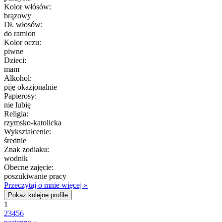
Kolor włósów:
brązowy
Dł. włosów:
do ramion
Kolor oczu:
piwne
Dzieci:
mam
Alkohol:
piję okazjonalnie
Papierosy:
nie lubię
Religia:
rzymsko-katolicka
Wykształcenie:
średnie
Znak zodiaku:
wodnik
Obecne zajęcie:
poszukiwanie pracy
Przeczytaj o mnie więcej »
Pokaż kolejne profile
1
2
3
4
5
6