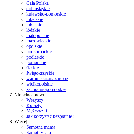
Cała Polska
dolnośląskie
kujawsko-pomorskie
lubelskie
lubuskie
łódzkie
małopolskie
mazowieckie
opolskie
podkarpackie
podlaskie
pomorskie
śląskie
świętokrzyskie
warmińsko-mazurskie
wielkopolskie
zachodniopomorskie
Niepełnosprawni
Wszyscy
Kobiety
Mężczyźni
Jak korzystać bezpłatnie?
Więcej
Samotna mama
Samotny tata