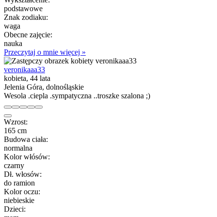
podstawowe
Znak zodiaku:
waga
Obecne zajęcie:
nauka
Przeczytaj o mnie więcej »
veronikaaa33
kobieta, 44 lata
Jelenia Góra, dolnośląskie
Wesola .ciepla .sympatyczna ..troszke szalona ;)
Wzrost:
165 cm
Budowa ciała:
normalna
Kolor włósów:
czarny
Dł. włosów:
do ramion
Kolor oczu:
niebieskie
Dzieci: