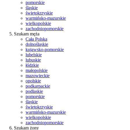
pomorskie
śląskie
świętokrzyskie
warmińsko-mazurskie
wielkopolskie
zachodniopomorskie
Szukam męża
Cała Polska
dolnośląskie
kujawsko-pomorskie
lubelskie
lubuskie
łódzkie
małopolskie
mazowieckie
opolskie
podkarpackie
podlaskie
pomorskie
śląskie
świętokrzyskie
warmińsko-mazurskie
wielkopolskie
zachodniopomorskie
Szukam żony