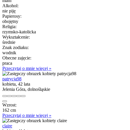
mam
Alkohol:
nie piję
Papierosy:
obojętny
Religia:
rzymsko-katolicka
Wykształcenie:
średnie
Znak zodiaku:
wodnik
Obecne zajęcie:
praca
Przeczytaj o mnie więcej »
patrycja98
kobieta, 42 lata
Jelenia Góra, dolnośląskie
Wzrost:
162 cm
Przeczytaj o mnie więcej »
claire