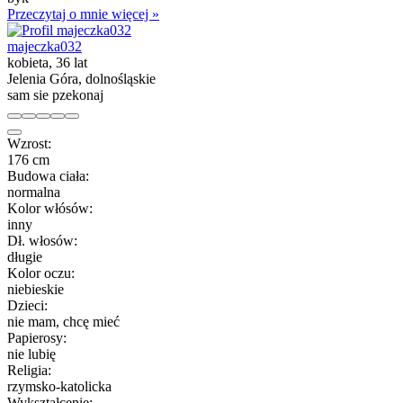
Przeczytaj o mnie więcej »
majeczka032
kobieta, 36 lat
Jelenia Góra, dolnośląskie
sam sie pzekonaj
Wzrost:
176 cm
Budowa ciała:
normalna
Kolor włósów:
inny
Dł. włosów:
długie
Kolor oczu:
niebieskie
Dzieci:
nie mam, chcę mieć
Papierosy:
nie lubię
Religia:
rzymsko-katolicka
Wykształcenie: