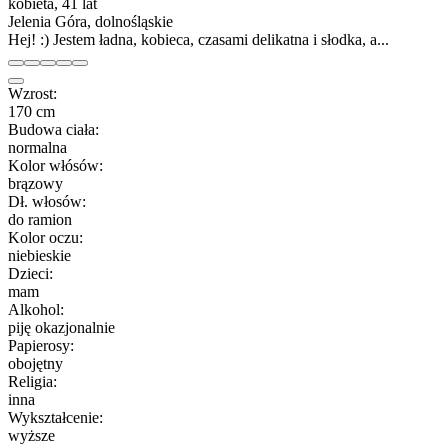
kobieta, 41 lat
Jelenia Góra, dolnośląskie
Hej! :) Jestem ładna, kobieca, czasami delikatna i słodka, a...
Wzrost:
170 cm
Budowa ciała:
normalna
Kolor włósów:
brązowy
Dł. włosów:
do ramion
Kolor oczu:
niebieskie
Dzieci:
mam
Alkohol:
piję okazjonalnie
Papierosy:
obojętny
Religia:
inna
Wykształcenie:
wyższe