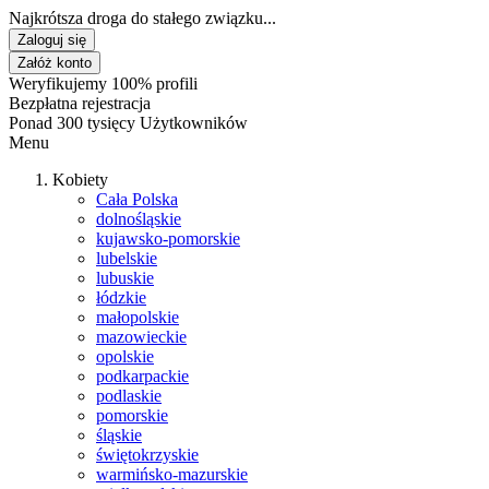
Najkrótsza droga do stałego związku...
Zaloguj się
Załóż konto
Weryfikujemy 100% profili
Bezpłatna rejestracja
Ponad 300 tysięcy Użytkowników
Menu
Kobiety
Cała Polska
dolnośląskie
kujawsko-pomorskie
lubelskie
lubuskie
łódzkie
małopolskie
mazowieckie
opolskie
podkarpackie
podlaskie
pomorskie
śląskie
świętokrzyskie
warmińsko-mazurskie