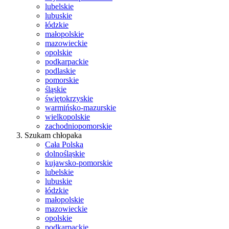
lubelskie
lubuskie
łódzkie
małopolskie
mazowieckie
opolskie
podkarpackie
podlaskie
pomorskie
śląskie
świętokrzyskie
warmińsko-mazurskie
wielkopolskie
zachodniopomorskie
Szukam chłopaka
Cała Polska
dolnośląskie
kujawsko-pomorskie
lubelskie
lubuskie
łódzkie
małopolskie
mazowieckie
opolskie
podkarpackie