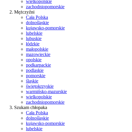
wielkopolskie
zachodniopomorskie
Mężczyźni
Cała Polska
dolnośląskie
kujawsko-pomorskie
lubelskie
lubuskie
łódzkie
małopolskie
mazowieckie
opolskie
podkarpackie
podlaskie
pomorskie
śląskie
świętokrzyskie
warmińsko-mazurskie
wielkopolskie
zachodniopomorskie
Szukam chłopaka
Cała Polska
dolnośląskie
kujawsko-pomorskie
lubelskie