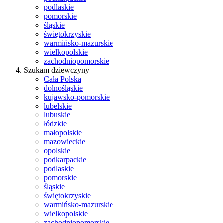
podlaskie
pomorskie
śląskie
świętokrzyskie
warmińsko-mazurskie
wielkopolskie
zachodniopomorskie
Szukam dziewczyny
Cała Polska
dolnośląskie
kujawsko-pomorskie
lubelskie
lubuskie
łódzkie
małopolskie
mazowieckie
opolskie
podkarpackie
podlaskie
pomorskie
śląskie
świętokrzyskie
warmińsko-mazurskie
wielkopolskie
zachodniopomorskie