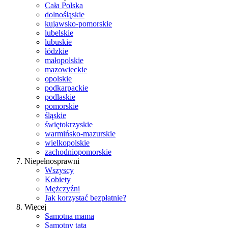
Cała Polska
dolnośląskie
kujawsko-pomorskie
lubelskie
lubuskie
łódzkie
małopolskie
mazowieckie
opolskie
podkarpackie
podlaskie
pomorskie
śląskie
świętokrzyskie
warmińsko-mazurskie
wielkopolskie
zachodniopomorskie
Niepełnosprawni
Wszyscy
Kobiety
Mężczyźni
Jak korzystać bezpłatnie?
Więcej
Samotna mama
Samotny tata