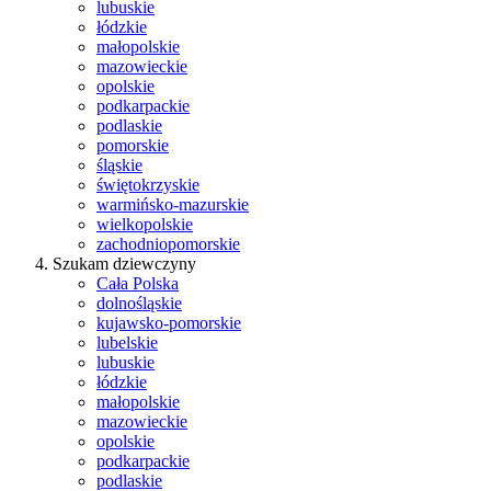
lubuskie
łódzkie
małopolskie
mazowieckie
opolskie
podkarpackie
podlaskie
pomorskie
śląskie
świętokrzyskie
warmińsko-mazurskie
wielkopolskie
zachodniopomorskie
Szukam dziewczyny
Cała Polska
dolnośląskie
kujawsko-pomorskie
lubelskie
lubuskie
łódzkie
małopolskie
mazowieckie
opolskie
podkarpackie
podlaskie