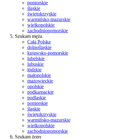
pomorskie
śląskie
świętokrzyskie
warmińsko-mazurskie
wielkopolskie
zachodniopomorskie
Szukam męża
Cała Polska
dolnośląskie
kujawsko-pomorskie
lubelskie
lubuskie
łódzkie
małopolskie
mazowieckie
opolskie
podkarpackie
podlaskie
pomorskie
śląskie
świętokrzyskie
warmińsko-mazurskie
wielkopolskie
zachodniopomorskie
Szukam żony