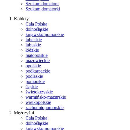
Szukam domatora
Szukam domatorki
Kobiety
Cała Polska
dolnośląskie
kujawsko-pomorskie
lubelskie
lubuskie
łódzkie
małopolskie
mazowieckie
opolskie
podkarpackie
podlaskie
pomorskie
śląskie
świętokrzyskie
warmińsko-mazurskie
wielkopolskie
zachodniopomorskie
Mężczyźni
Cała Polska
dolnośląskie
kujawsko-pomorskie