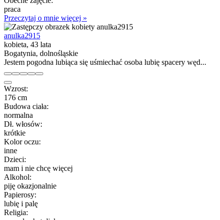
Obecne zajęcie:
praca
Przeczytaj o mnie więcej »
anulka2915
kobieta, 43 lata
Bogatynia, dolnośląskie
Jestem pogodna lubiąca się uśmiechać osoba lubię spacery węd...
Wzrost:
176 cm
Budowa ciała:
normalna
Dł. włosów:
krótkie
Kolor oczu:
inne
Dzieci:
mam i nie chcę więcej
Alkohol:
piję okazjonalnie
Papierosy:
lubię i palę
Religia: