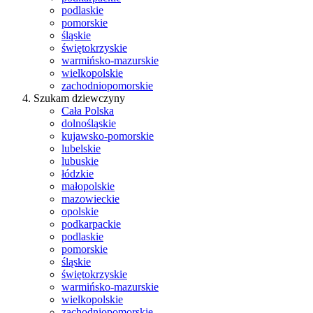
podlaskie
pomorskie
śląskie
świętokrzyskie
warmińsko-mazurskie
wielkopolskie
zachodniopomorskie
Szukam dziewczyny
Cała Polska
dolnośląskie
kujawsko-pomorskie
lubelskie
lubuskie
łódzkie
małopolskie
mazowieckie
opolskie
podkarpackie
podlaskie
pomorskie
śląskie
świętokrzyskie
warmińsko-mazurskie
wielkopolskie
zachodniopomorskie