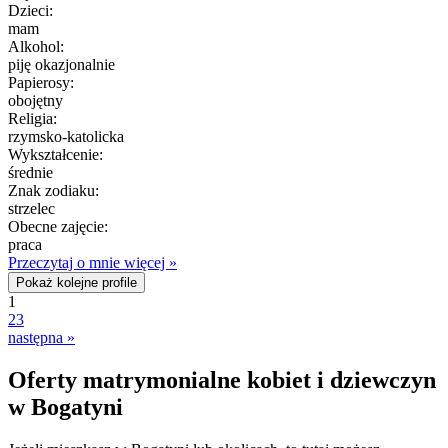
Dzieci:
mam
Alkohol:
piję okazjonalnie
Papierosy:
obojętny
Religia:
rzymsko-katolicka
Wykształcenie:
średnie
Znak zodiaku:
strzelec
Obecne zajęcie:
praca
Przeczytaj o mnie więcej »
Pokaż kolejne profile
1
2
3
następna »
Oferty matrymonialne kobiet i dziewczyn
w Bogatyni