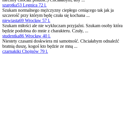
szarotka53 Legnica 72 l.
Szukam normalnego mężczyzny ciepłego ceniącego tak jak ja
szczerość przy którym będę czuła się kochana ...
niewiasta69 Wrocław 57 l.
Szukam miłości ale nie wykluczam przyjaźni. Szukam osoby która
będzie podobna do mnie z charakteru. Czuły, ...
studentka86 Wrocław 40 l.
Niestety czasami doskwiera mi samotność. Chciałabym odnaleźć
bratnią duszę, kogoś kto będzie ze mną ...
czarnakiki Chojnów 79 l.