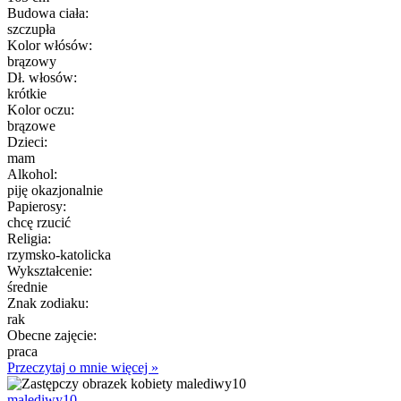
Budowa ciała:
szczupła
Kolor włósów:
brązowy
Dł. włosów:
krótkie
Kolor oczu:
brązowe
Dzieci:
mam
Alkohol:
piję okazjonalnie
Papierosy:
chcę rzucić
Religia:
rzymsko-katolicka
Wykształcenie:
średnie
Znak zodiaku:
rak
Obecne zajęcie:
praca
Przeczytaj o mnie więcej »
malediwy10