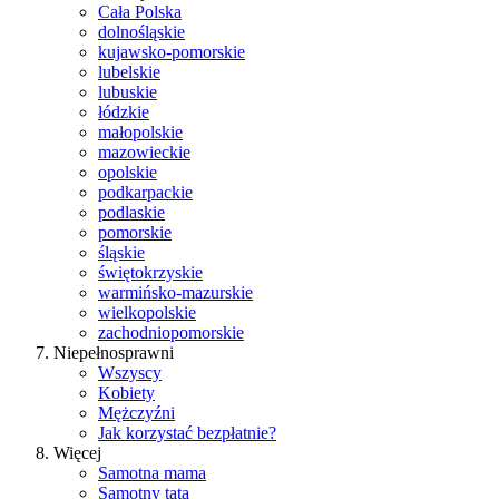
Cała Polska
dolnośląskie
kujawsko-pomorskie
lubelskie
lubuskie
łódzkie
małopolskie
mazowieckie
opolskie
podkarpackie
podlaskie
pomorskie
śląskie
świętokrzyskie
warmińsko-mazurskie
wielkopolskie
zachodniopomorskie
Niepełnosprawni
Wszyscy
Kobiety
Mężczyźni
Jak korzystać bezpłatnie?
Więcej
Samotna mama
Samotny tata