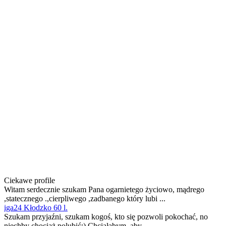
Ciekawe profile
Witam serdecznie szukam Pana ogarnietego życiowo, mądrego
,statecznego .,cierpliwego ,zadbanego który lubi ...
iga24 Kłodzko 60 l.
Szukam przyjaźni, szukam kogoś, kto się pozwoli pokochać, no
niechby chociaż polubić:) Chciałabym, aby ...