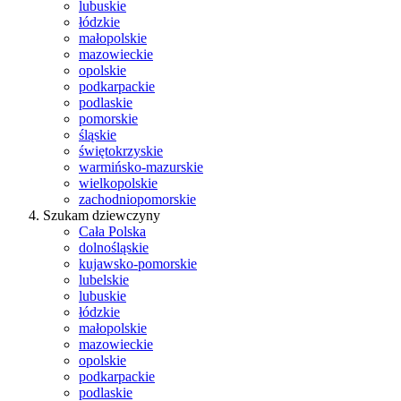
lubuskie
łódzkie
małopolskie
mazowieckie
opolskie
podkarpackie
podlaskie
pomorskie
śląskie
świętokrzyskie
warmińsko-mazurskie
wielkopolskie
zachodniopomorskie
Szukam dziewczyny
Cała Polska
dolnośląskie
kujawsko-pomorskie
lubelskie
lubuskie
łódzkie
małopolskie
mazowieckie
opolskie
podkarpackie
podlaskie