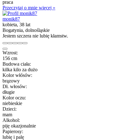
praca
Przeczytaj o mnie więcej »
monik87
kobieta, 38 lat
Bogatynia, dolnośląskie
Jestem szczera nie lubię kłamstw.
Wzrost:
156 cm
Budowa ciała:
kilka kilo za dużo
Kolor włósów:
brązowy
Dł. włosów:
długie
Kolor oczu:
niebieskie
Dzieci:
mam
Alkohol:
piję okazjonalnie
Papierosy:
lubię i palę