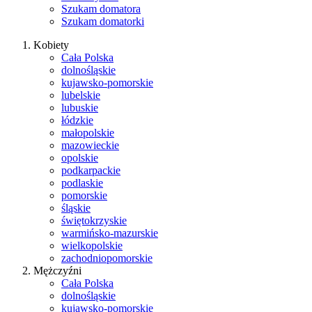
Szukam domatora
Szukam domatorki
Kobiety
Cała Polska
dolnośląskie
kujawsko-pomorskie
lubelskie
lubuskie
łódzkie
małopolskie
mazowieckie
opolskie
podkarpackie
podlaskie
pomorskie
śląskie
świętokrzyskie
warmińsko-mazurskie
wielkopolskie
zachodniopomorskie
Mężczyźni
Cała Polska
dolnośląskie
kujawsko-pomorskie