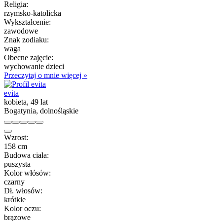
Religia:
rzymsko-katolicka
Wykształcenie:
zawodowe
Znak zodiaku:
waga
Obecne zajęcie:
wychowanie dzieci
Przeczytaj o mnie więcej »
evita
kobieta, 49 lat
Bogatynia, dolnośląskie
Wzrost:
158 cm
Budowa ciała:
puszysta
Kolor włósów:
czarny
Dł. włosów:
krótkie
Kolor oczu:
brązowe