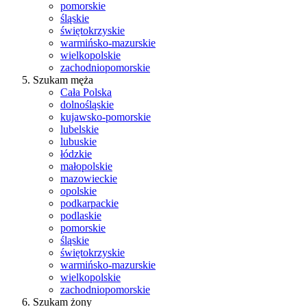
pomorskie
śląskie
świętokrzyskie
warmińsko-mazurskie
wielkopolskie
zachodniopomorskie
Szukam męża
Cała Polska
dolnośląskie
kujawsko-pomorskie
lubelskie
lubuskie
łódzkie
małopolskie
mazowieckie
opolskie
podkarpackie
podlaskie
pomorskie
śląskie
świętokrzyskie
warmińsko-mazurskie
wielkopolskie
zachodniopomorskie
Szukam żony