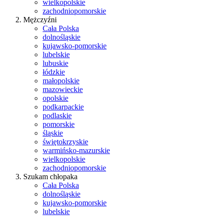
wielkopolskie
zachodniopomorskie
Mężczyźni
Cała Polska
dolnośląskie
kujawsko-pomorskie
lubelskie
lubuskie
łódzkie
małopolskie
mazowieckie
opolskie
podkarpackie
podlaskie
pomorskie
śląskie
świętokrzyskie
warmińsko-mazurskie
wielkopolskie
zachodniopomorskie
Szukam chłopaka
Cała Polska
dolnośląskie
kujawsko-pomorskie
lubelskie