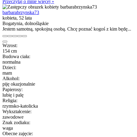
Przeczytaj o mnie więcej »
barbarabrzynska73
kobieta, 52 lata
Bogatynia, dolnośląskie
Jestem samotną, spokojną osobą. Chcę poznać kogoś z kim będę...
Wzrost:
154 cm
Budowa ciała:
normalna
Dzieci:
mam
Alkohol:
piję okazjonalnie
Papierosy:
lubię i palę
Religia:
rzymsko-katolicka
Wykształcenie:
zawodowe
Znak zodiaku:
waga
Obecne zajęcie: