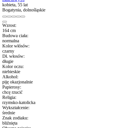
kobieta, 55 lat
Bogatynia, dolnośląskie
Wzrost:
164 cm
Budowa ciała:
normalna
Kolor włósów:
czarny
Dł. włosów:
długie
Kolor oczu:
niebieskie
Alkohol:
piję okazjonalnie
Papierosy:
chcę rzucić
Religia:
rzymsko-katolicka
Wykształcenie:
średnie
Znak zodiaku:
bliźnięta