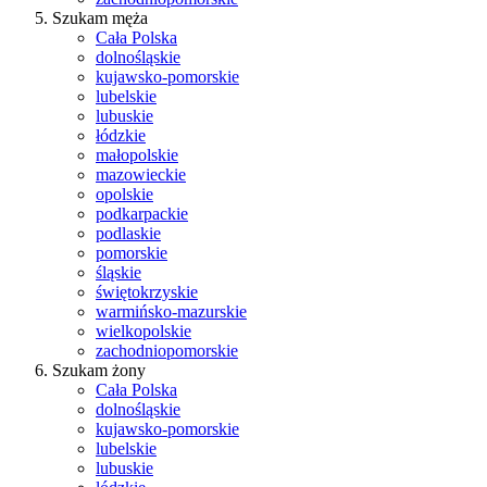
Szukam męża
Cała Polska
dolnośląskie
kujawsko-pomorskie
lubelskie
lubuskie
łódzkie
małopolskie
mazowieckie
opolskie
podkarpackie
podlaskie
pomorskie
śląskie
świętokrzyskie
warmińsko-mazurskie
wielkopolskie
zachodniopomorskie
Szukam żony
Cała Polska
dolnośląskie
kujawsko-pomorskie
lubelskie
lubuskie