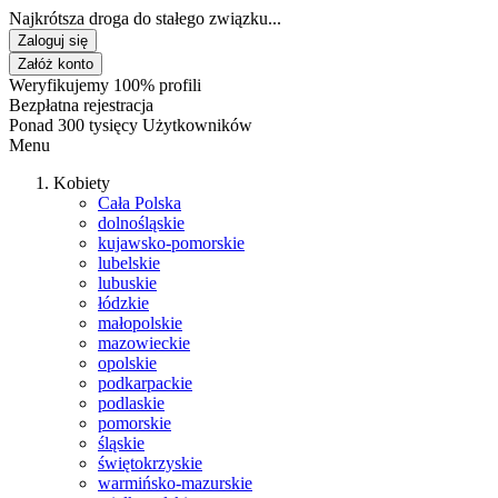
Najkrótsza droga do stałego związku...
Zaloguj się
Załóż konto
Weryfikujemy 100% profili
Bezpłatna rejestracja
Ponad 300 tysięcy Użytkowników
Menu
Kobiety
Cała Polska
dolnośląskie
kujawsko-pomorskie
lubelskie
lubuskie
łódzkie
małopolskie
mazowieckie
opolskie
podkarpackie
podlaskie
pomorskie
śląskie
świętokrzyskie
warmińsko-mazurskie