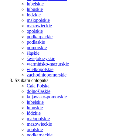
lubelskie
lubuskie
łódzkie
małopolskie
mazowieckie
opolskie
podkarpackie
podlaskie
pomorskie
śląskie
świętokrzyskie
warmińsko-mazurskie
wielkopolskie
zachodniopomorskie
Szukam chłopaka
Cała Polska
dolnośląskie
kujawsko-pomorskie
lubelskie
lubuskie
łódzkie
małopolskie
mazowieckie
opolskie
podkarpackie