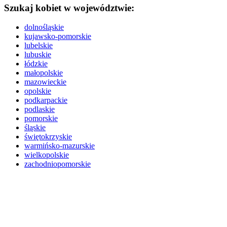
Szukaj kobiet w województwie:
dolnośląskie
kujawsko-pomorskie
lubelskie
lubuskie
łódzkie
małopolskie
mazowieckie
opolskie
podkarpackie
podlaskie
pomorskie
śląskie
świętokrzyskie
warmińsko-mazurskie
wielkopolskie
zachodniopomorskie