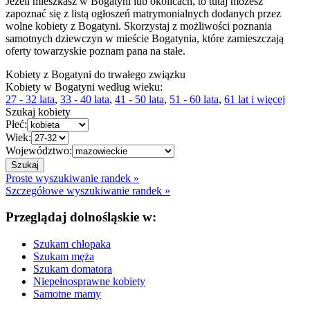
Jeżeli mieszkasz w Bogatyni lub okolicach, to tutaj możesz
zapoznać się z listą ogłoszeń matrymonialnych dodanych przez
wolne kobiety z Bogatyni. Skorzystaj z możliwości poznania
samotnych dziewczyn w mieście Bogatynia, które zamieszczają
oferty towarzyskie poznam pana na stałe.
Kobiety z Bogatyni do trwałego związku
Kobiety w Bogatyni według wieku:
27 - 32 lata
,
33 - 40 lata
,
41 - 50 lata
,
51 - 60 lata
,
61 lat i więcej
Szukaj kobiety
Płeć:
Wiek:
Województwo:
Proste wyszukiwanie randek »
Szczegółowe wyszukiwanie randek »
Przeglądaj dolnośląskie w:
Szukam chłopaka
Szukam męża
Szukam domatora
Niepełnosprawne kobiety
Samotne mamy