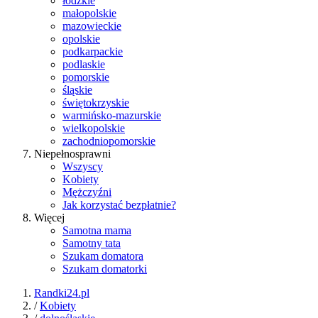
łódzkie
małopolskie
mazowieckie
opolskie
podkarpackie
podlaskie
pomorskie
śląskie
świętokrzyskie
warmińsko-mazurskie
wielkopolskie
zachodniopomorskie
Niepełnosprawni
Wszyscy
Kobiety
Mężczyźni
Jak korzystać bezpłatnie?
Więcej
Samotna mama
Samotny tata
Szukam domatora
Szukam domatorki
Randki24.pl
/
Kobiety