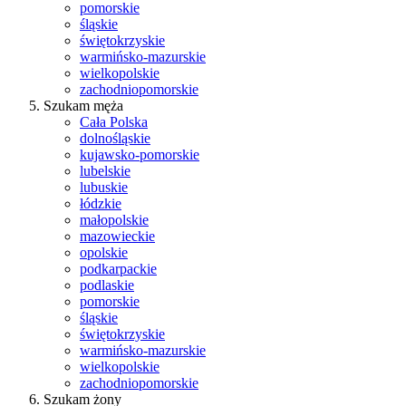
pomorskie
śląskie
świętokrzyskie
warmińsko-mazurskie
wielkopolskie
zachodniopomorskie
Szukam męża
Cała Polska
dolnośląskie
kujawsko-pomorskie
lubelskie
lubuskie
łódzkie
małopolskie
mazowieckie
opolskie
podkarpackie
podlaskie
pomorskie
śląskie
świętokrzyskie
warmińsko-mazurskie
wielkopolskie
zachodniopomorskie
Szukam żony