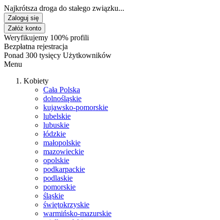
Najkrótsza droga do stałego związku...
Zaloguj się
Załóż konto
Weryfikujemy 100% profili
Bezpłatna rejestracja
Ponad 300 tysięcy Użytkowników
Menu
Kobiety
Cała Polska
dolnośląskie
kujawsko-pomorskie
lubelskie
lubuskie
łódzkie
małopolskie
mazowieckie
opolskie
podkarpackie
podlaskie
pomorskie
śląskie
świętokrzyskie
warmińsko-mazurskie