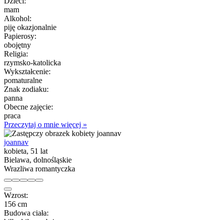
Dzieci:
mam
Alkohol:
piję okazjonalnie
Papierosy:
obojętny
Religia:
rzymsko-katolicka
Wykształcenie:
pomaturalne
Znak zodiaku:
panna
Obecne zajęcie:
praca
Przeczytaj o mnie więcej »
joannav
kobieta, 51 lat
Bielawa, dolnośląskie
Wrazliwa romantyczka
Wzrost:
156 cm
Budowa ciała: