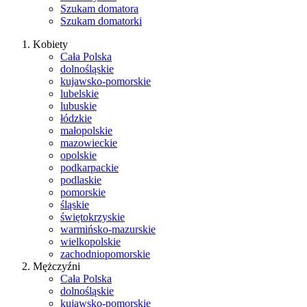
Szukam domatora
Szukam domatorki
Kobiety
Cała Polska
dolnośląskie
kujawsko-pomorskie
lubelskie
lubuskie
łódzkie
małopolskie
mazowieckie
opolskie
podkarpackie
podlaskie
pomorskie
śląskie
świętokrzyskie
warmińsko-mazurskie
wielkopolskie
zachodniopomorskie
Mężczyźni
Cała Polska
dolnośląskie
kujawsko-pomorskie