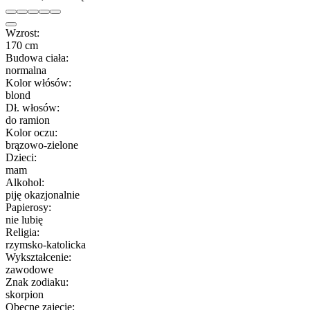
Wzrost:
170 cm
Budowa ciała:
normalna
Kolor włósów:
blond
Dł. włosów:
do ramion
Kolor oczu:
brązowo-zielone
Dzieci:
mam
Alkohol:
piję okazjonalnie
Papierosy:
nie lubię
Religia:
rzymsko-katolicka
Wykształcenie:
zawodowe
Znak zodiaku:
skorpion
Obecne zajęcie: