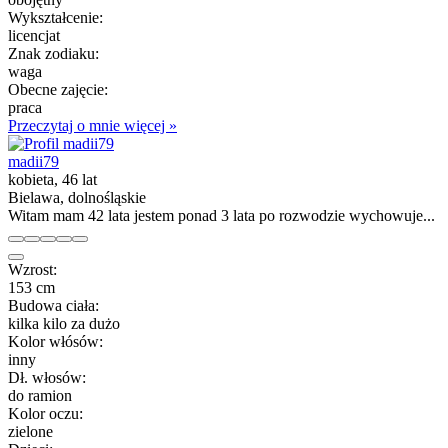
Wykształcenie:
licencjat
Znak zodiaku:
waga
Obecne zajęcie:
praca
Przeczytaj o mnie więcej »
madii79
kobieta, 46 lat
Bielawa, dolnośląskie
Witam mam 42 lata jestem ponad 3 lata po rozwodzie wychowuje...
Wzrost:
153 cm
Budowa ciała:
kilka kilo za dużo
Kolor włósów:
inny
Dł. włosów:
do ramion
Kolor oczu:
zielone