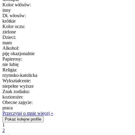
Kolor włósów:
inny
Dł. włosów:
krótkie
Kolor oczu:
zielone
Dzieci:
mam
Alkohol:
piję okazjonalnie
Papierosy:
nie lubię
Religia:
rzymsko-katolicka
Wykształcenie:
niepełne wyższe
Znak zodiaku:
koziorożec
Obecne zajęcie:
praca
Przeczytaj o mnie więcej »
Pokaż kolejne profile
1
2