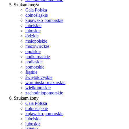
Szukam męża
Cała Polska
dolnośląskie
kujawsko-pomorskie
lubelskie
lubuskie
łódzkie
małopolskie
mazowieckie
opolskie
podkarpackie
podlaskie
pomorskie
śląskie
świętokrzyskie
warmińsko-mazurskie
wielkopolskie
zachodniopomorskie
Szukam żony
Cała Polska
dolnośląskie
kujawsko-pomorskie
lubelskie
lubuskie