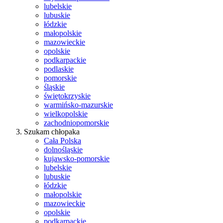
lubelskie
lubuskie
łódzkie
małopolskie
mazowieckie
opolskie
podkarpackie
podlaskie
pomorskie
śląskie
świętokrzyskie
warmińsko-mazurskie
wielkopolskie
zachodniopomorskie
Szukam chłopaka
Cała Polska
dolnośląskie
kujawsko-pomorskie
lubelskie
lubuskie
łódzkie
małopolskie
mazowieckie
opolskie
podkarpackie