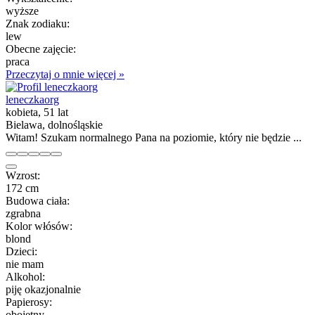
wyższe
Znak zodiaku:
lew
Obecne zajęcie:
praca
Przeczytaj o mnie więcej »
leneczkaorg
kobieta, 51 lat
Bielawa, dolnośląskie
Witam! Szukam normalnego Pana na poziomie, który nie będzie ...
Wzrost:
172 cm
Budowa ciała:
zgrabna
Kolor włósów:
blond
Dzieci:
nie mam
Alkohol:
piję okazjonalnie
Papierosy:
obojętny