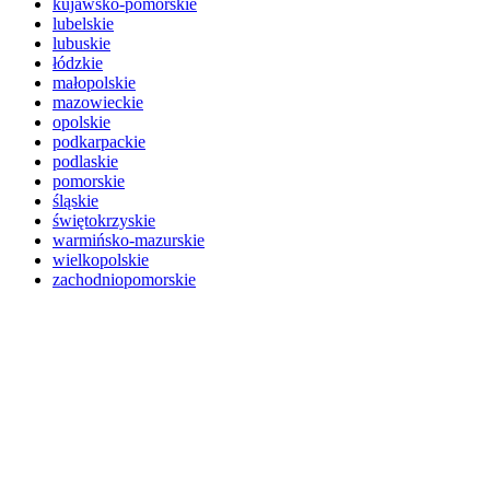
kujawsko-pomorskie
lubelskie
lubuskie
łódzkie
małopolskie
mazowieckie
opolskie
podkarpackie
podlaskie
pomorskie
śląskie
świętokrzyskie
warmińsko-mazurskie
wielkopolskie
zachodniopomorskie