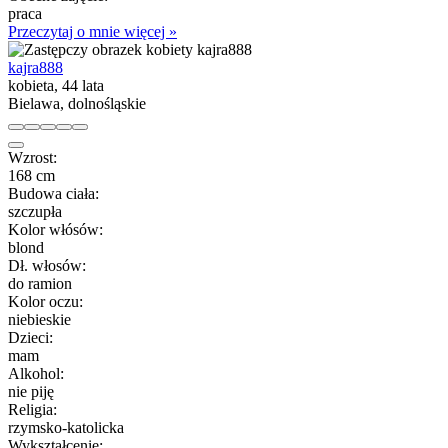
praca
Przeczytaj o mnie więcej »
kajra888
kobieta, 44 lata
Bielawa, dolnośląskie
Wzrost:
168 cm
Budowa ciała:
szczupła
Kolor włósów:
blond
Dł. włosów:
do ramion
Kolor oczu:
niebieskie
Dzieci:
mam
Alkohol:
nie piję
Religia:
rzymsko-katolicka
Wykształcenie: