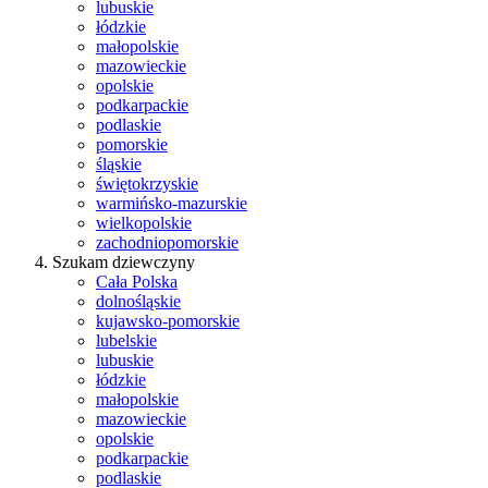
lubuskie
łódzkie
małopolskie
mazowieckie
opolskie
podkarpackie
podlaskie
pomorskie
śląskie
świętokrzyskie
warmińsko-mazurskie
wielkopolskie
zachodniopomorskie
Szukam dziewczyny
Cała Polska
dolnośląskie
kujawsko-pomorskie
lubelskie
lubuskie
łódzkie
małopolskie
mazowieckie
opolskie
podkarpackie
podlaskie