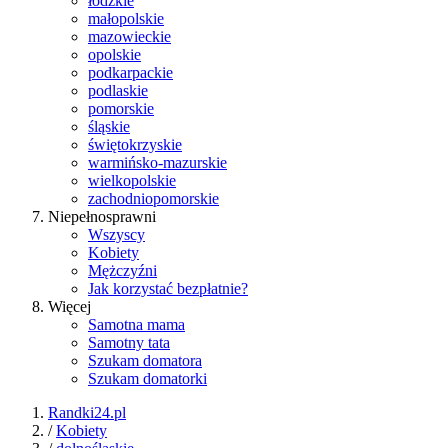
łódzkie
małopolskie
mazowieckie
opolskie
podkarpackie
podlaskie
pomorskie
śląskie
świętokrzyskie
warmińsko-mazurskie
wielkopolskie
zachodniopomorskie
Niepełnosprawni
Wszyscy
Kobiety
Mężczyźni
Jak korzystać bezpłatnie?
Więcej
Samotna mama
Samotny tata
Szukam domatora
Szukam domatorki
Randki24.pl
/
Kobiety