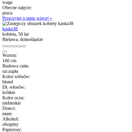
waga
Obecne zajęcie:
praca
Przeczytaj o mnie więcej »
kaska38
kobieta, 50 lat
Bielawa, dolnośląskie
Wzrost:
160 cm
Budowa ciała:
szczupła
Kolor włósów:
blond
Dł. włosów:
krótkie
Kolor oczu:
niebieskie
Dzieci:
mam
Alkohol:
obojętny
Papierosy: