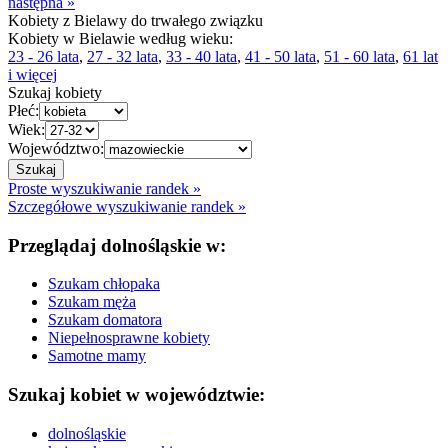
następna »
Kobiety z Bielawy do trwałego związku
Kobiety w Bielawie według wieku:
23 - 26 lata
,
27 - 32 lata
,
33 - 40 lata
,
41 - 50 lata
,
51 - 60 lata
,
61 lat
i więcej
Szukaj kobiety
Płeć:
Wiek:
Województwo:
Proste wyszukiwanie randek »
Szczegółowe wyszukiwanie randek »
Przeglądaj dolnośląskie w:
Szukam chłopaka
Szukam męża
Szukam domatora
Niepełnosprawne kobiety
Samotne mamy
Szukaj kobiet w województwie:
dolnośląskie