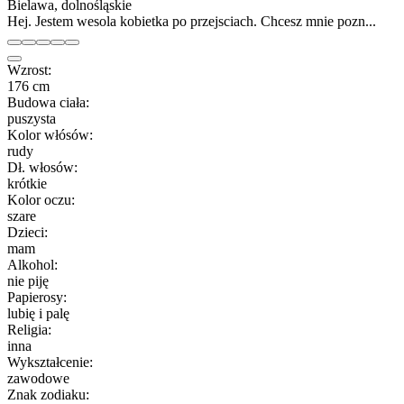
Bielawa, dolnośląskie
Hej. Jestem wesola kobietka po przejsciach. Chcesz mnie pozn...
Wzrost:
176 cm
Budowa ciała:
puszysta
Kolor włósów:
rudy
Dł. włosów:
krótkie
Kolor oczu:
szare
Dzieci:
mam
Alkohol:
nie piję
Papierosy:
lubię i palę
Religia:
inna
Wykształcenie:
zawodowe
Znak zodiaku: