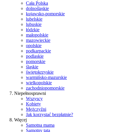
Cała Polska
dolnośląskie
kujawsko-pomorskie
lubelskie
lubuskie
łódzkie
małopolskie
mazowieckie
opolskie
podkarpackie
podlaskie
pomorskie
śląskie
świętokrzyskie
warmińsko-mazurskie
wielkopolskie
zachodniopomorskie
Niepełnosprawni
Wszyscy
Kobiety
Mężczyźni
Jak korzystać bezpłatnie?
Więcej
Samotna mama
Samotny tata