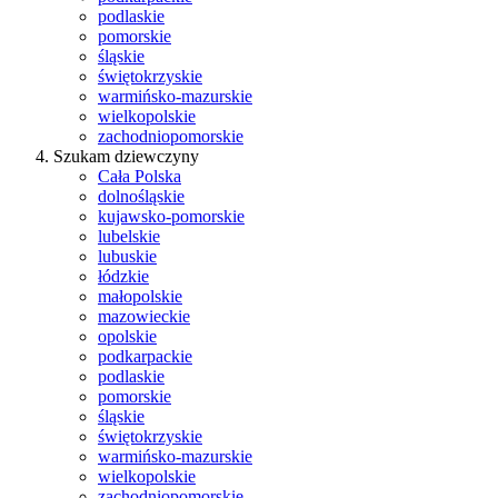
podlaskie
pomorskie
śląskie
świętokrzyskie
warmińsko-mazurskie
wielkopolskie
zachodniopomorskie
Szukam dziewczyny
Cała Polska
dolnośląskie
kujawsko-pomorskie
lubelskie
lubuskie
łódzkie
małopolskie
mazowieckie
opolskie
podkarpackie
podlaskie
pomorskie
śląskie
świętokrzyskie
warmińsko-mazurskie
wielkopolskie
zachodniopomorskie