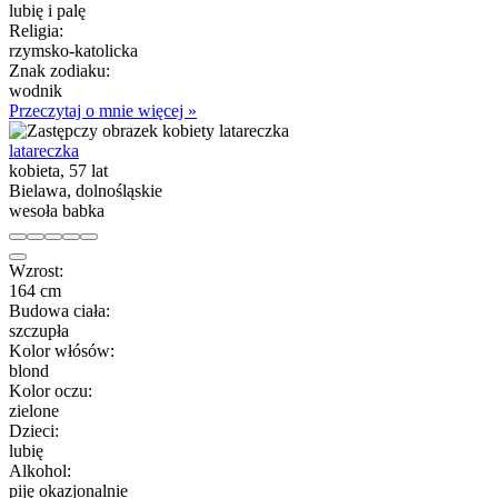
lubię i palę
Religia:
rzymsko-katolicka
Znak zodiaku:
wodnik
Przeczytaj o mnie więcej »
latareczka
kobieta, 57 lat
Bielawa, dolnośląskie
wesoła babka
Wzrost:
164 cm
Budowa ciała:
szczupła
Kolor włósów:
blond
Kolor oczu:
zielone
Dzieci:
lubię
Alkohol:
piję okazjonalnie