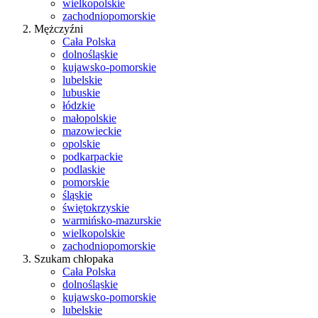
wielkopolskie
zachodniopomorskie
Mężczyźni
Cała Polska
dolnośląskie
kujawsko-pomorskie
lubelskie
lubuskie
łódzkie
małopolskie
mazowieckie
opolskie
podkarpackie
podlaskie
pomorskie
śląskie
świętokrzyskie
warmińsko-mazurskie
wielkopolskie
zachodniopomorskie
Szukam chłopaka
Cała Polska
dolnośląskie
kujawsko-pomorskie
lubelskie