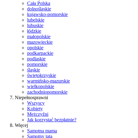
Cała Polska
dolnośląskie
kujawsko-pomorskie
lubelskie
lubuskie
łódzkie
małopolskie
mazowieckie
opolskie
podkarpackie
podlaskie
pomorskie
śląskie
świętokrzyskie
warmińsko-mazurskie
wielkopolskie
zachodniopomorskie
Niepełnosprawni
Wszyscy
Kobiety
Mężczyźni
Jak korzystać bezpłatnie?
Więcej
Samotna mama
Samotny tata