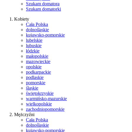
Szukam domatora
Szukam domatorki
Kobiety
Cała Polska
dolnośląskie
kujawsko-pomorskie
lubelskie
lubuskie
łódzkie
małopolskie
mazowieckie
opolskie
podkarpackie
podlaskie
pomorskie
śląskie
świętokrzyskie
warmińsko-mazurskie
wielkopolskie
zachodniopomorskie
Mężczyźni
Cała Polska
dolnośląskie
kujawsko-pomorskie