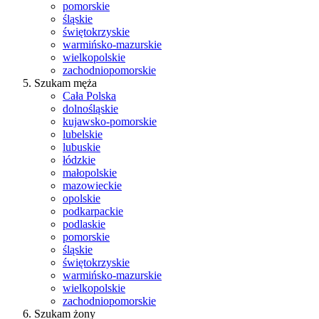
pomorskie
śląskie
świętokrzyskie
warmińsko-mazurskie
wielkopolskie
zachodniopomorskie
Szukam męża
Cała Polska
dolnośląskie
kujawsko-pomorskie
lubelskie
lubuskie
łódzkie
małopolskie
mazowieckie
opolskie
podkarpackie
podlaskie
pomorskie
śląskie
świętokrzyskie
warmińsko-mazurskie
wielkopolskie
zachodniopomorskie
Szukam żony