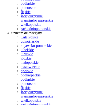
podlaskie
pomorskie
śląskie
świętokrzyskie
warmińsko-mazurskie
wielkopolskie
zachodniopomorskie
Szukam dziewczyny
Cała Polska
dolnośląskie
kujawsko-pomorskie
lubelskie
lubuskie
łódzkie
małopolskie
mazowieckie
opolskie
podkarpackie
podlaskie
pomorskie
śląskie
świętokrzyskie
warmińsko-mazurskie
wielkopolskie
zachodniopomorskie