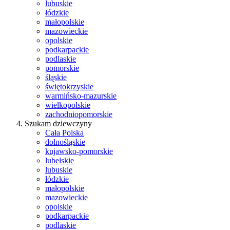
lubuskie
łódzkie
małopolskie
mazowieckie
opolskie
podkarpackie
podlaskie
pomorskie
śląskie
świętokrzyskie
warmińsko-mazurskie
wielkopolskie
zachodniopomorskie
Szukam dziewczyny
Cała Polska
dolnośląskie
kujawsko-pomorskie
lubelskie
lubuskie
łódzkie
małopolskie
mazowieckie
opolskie
podkarpackie
podlaskie