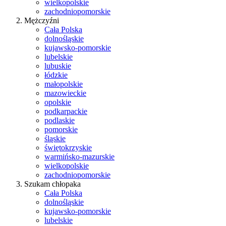
wielkopolskie
zachodniopomorskie
Mężczyźni
Cała Polska
dolnośląskie
kujawsko-pomorskie
lubelskie
lubuskie
łódzkie
małopolskie
mazowieckie
opolskie
podkarpackie
podlaskie
pomorskie
śląskie
świętokrzyskie
warmińsko-mazurskie
wielkopolskie
zachodniopomorskie
Szukam chłopaka
Cała Polska
dolnośląskie
kujawsko-pomorskie
lubelskie