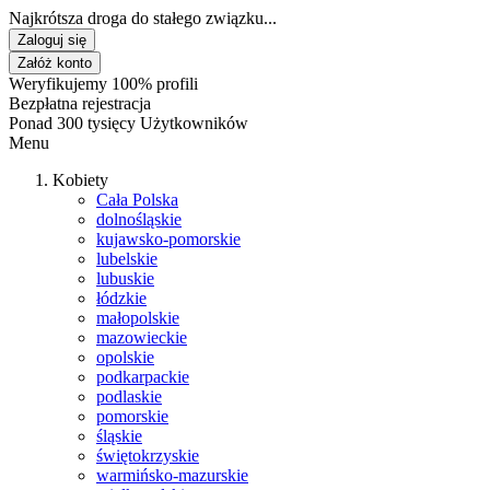
Najkrótsza droga do stałego związku...
Zaloguj się
Załóż konto
Weryfikujemy 100% profili
Bezpłatna rejestracja
Ponad 300 tysięcy Użytkowników
Menu
Kobiety
Cała Polska
dolnośląskie
kujawsko-pomorskie
lubelskie
lubuskie
łódzkie
małopolskie
mazowieckie
opolskie
podkarpackie
podlaskie
pomorskie
śląskie
świętokrzyskie
warmińsko-mazurskie