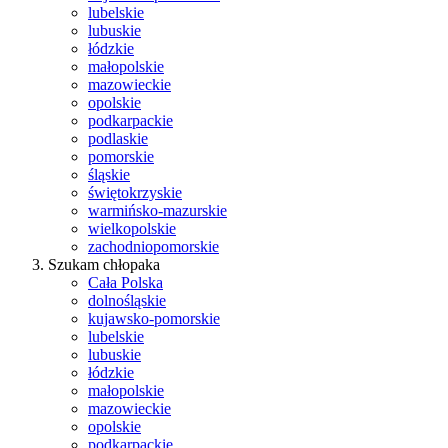
lubelskie
lubuskie
łódzkie
małopolskie
mazowieckie
opolskie
podkarpackie
podlaskie
pomorskie
śląskie
świętokrzyskie
warmińsko-mazurskie
wielkopolskie
zachodniopomorskie
Szukam chłopaka
Cała Polska
dolnośląskie
kujawsko-pomorskie
lubelskie
lubuskie
łódzkie
małopolskie
mazowieckie
opolskie
podkarpackie