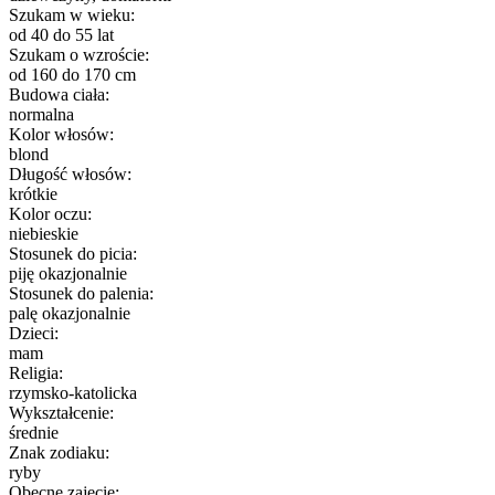
Szukam w wieku:
od 40 do 55 lat
Szukam o wzroście:
od 160 do 170 cm
Budowa ciała:
normalna
Kolor włosów:
blond
Długość włosów:
krótkie
Kolor oczu:
niebieskie
Stosunek do picia:
piję okazjonalnie
Stosunek do palenia:
palę okazjonalnie
Dzieci:
mam
Religia:
rzymsko-katolicka
Wykształcenie:
średnie
Znak zodiaku:
ryby
Obecne zajęcie: