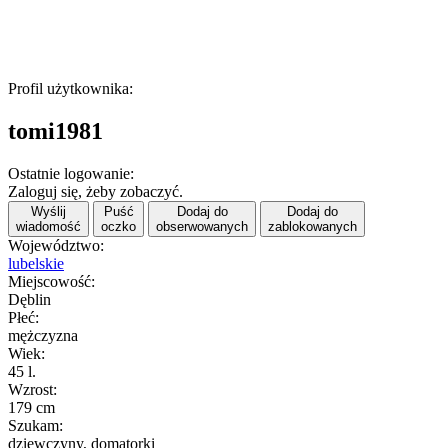
Profil użytkownika:
tomi1981
Ostatnie logowanie:
Zaloguj się, żeby zobaczyć.
Wyślij
Puść
Dodaj do
Dodaj do
wiadomość
oczko
obserwowanych
zablokowanych
Województwo:
lubelskie
Miejscowość:
Dęblin
Płeć:
mężczyzna
Wiek:
45 l.
Wzrost:
179 cm
Szukam:
dziewczyny, domatorki