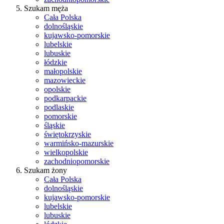
Szukam męża
Cała Polska
dolnośląskie
kujawsko-pomorskie
lubelskie
lubuskie
łódzkie
małopolskie
mazowieckie
opolskie
podkarpackie
podlaskie
pomorskie
śląskie
świętokrzyskie
warmińsko-mazurskie
wielkopolskie
zachodniopomorskie
Szukam żony
Cała Polska
dolnośląskie
kujawsko-pomorskie
lubelskie
lubuskie