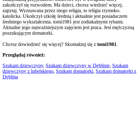
zakończył się rozwodem. Ma dzieci, chcesz wiedzieć więcej,
zapytaj. Wyznawana przez niego religia, to religia rzymsko-
katolicka. Ukończył szkołę średnią i aktualnie jest posiadaczem
średniego wykształcenia. tomi1981 jest zodiakalnymi rybami.
Aktualne jego najważniejszym zajęciem jest praca. Jest mężczyzną
poszukującym domatorki.
Chcesz dowiedzieć się więcej? Skontaktuj się z
tomi1981
.
Przeglądaj również:
Szukam dziewczyny
,
Szukam dziewczyny w Dęblinie
,
Szukam
dziewczyny z lubelskiego
,
Szukam domatorki
,
Szukam domatorki z
Dęblina