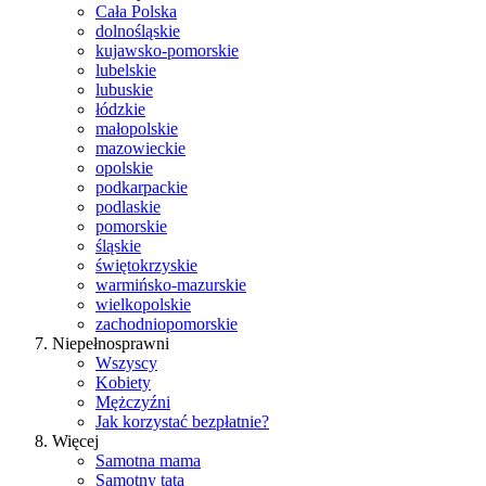
Cała Polska
dolnośląskie
kujawsko-pomorskie
lubelskie
lubuskie
łódzkie
małopolskie
mazowieckie
opolskie
podkarpackie
podlaskie
pomorskie
śląskie
świętokrzyskie
warmińsko-mazurskie
wielkopolskie
zachodniopomorskie
Niepełnosprawni
Wszyscy
Kobiety
Mężczyźni
Jak korzystać bezpłatnie?
Więcej
Samotna mama
Samotny tata