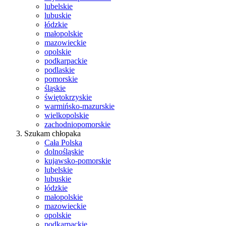
lubelskie
lubuskie
łódzkie
małopolskie
mazowieckie
opolskie
podkarpackie
podlaskie
pomorskie
śląskie
świętokrzyskie
warmińsko-mazurskie
wielkopolskie
zachodniopomorskie
Szukam chłopaka
Cała Polska
dolnośląskie
kujawsko-pomorskie
lubelskie
lubuskie
łódzkie
małopolskie
mazowieckie
opolskie
podkarpackie