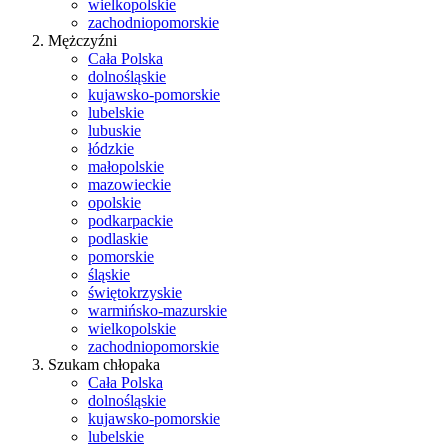
wielkopolskie
zachodniopomorskie
Mężczyźni
Cała Polska
dolnośląskie
kujawsko-pomorskie
lubelskie
lubuskie
łódzkie
małopolskie
mazowieckie
opolskie
podkarpackie
podlaskie
pomorskie
śląskie
świętokrzyskie
warmińsko-mazurskie
wielkopolskie
zachodniopomorskie
Szukam chłopaka
Cała Polska
dolnośląskie
kujawsko-pomorskie
lubelskie