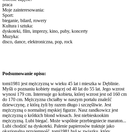
praca
Moje zainteresowania:
Sport:
bieganie, bilard, rowery
Kultura i sztuka:
dyskoteki, film, imprezy, kino, puby, koncerty
Muzyka:
disco, dance, elektroniczna, pop, rock
Podsumowanie opisu:
tomi1981 jest mężczyzną w wieku 45 lat i mieszka w Dęblinie.
Myśli o poznaniu kobiety mającej od 40 lat do 55 lat. Jego wzrost
wynosi 179 cm. Interesuje go kobieta, której wzrost jest od 160 cm
do 170 cm. Mężczyzna chciałby w naszym portalu znaleźć
dziewczynę, z którą żyli by razem długo i szczęśliwie. Jest
mężczyzną o normalnej męskiej figurze. Nasz randkowicz jest
mężczyzną o krótkich blond włosach. Jest niebieskookim
mężczyzną. Lubi biegać. Może wspólnie przebiegniecie maraton...
Lubi chodzić na dyskoteki. Palenie papierosów traktuje jako
okazjonalną przyjemność. tomi1981 był w związku, który