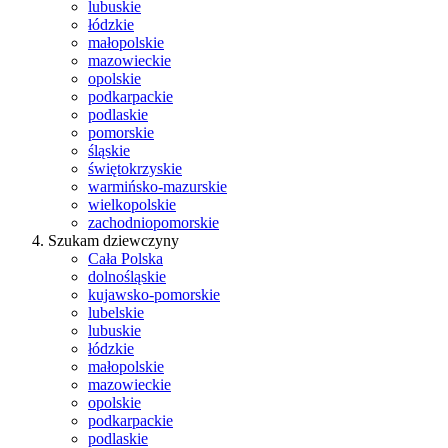
lubuskie
łódzkie
małopolskie
mazowieckie
opolskie
podkarpackie
podlaskie
pomorskie
śląskie
świętokrzyskie
warmińsko-mazurskie
wielkopolskie
zachodniopomorskie
Szukam dziewczyny
Cała Polska
dolnośląskie
kujawsko-pomorskie
lubelskie
lubuskie
łódzkie
małopolskie
mazowieckie
opolskie
podkarpackie
podlaskie