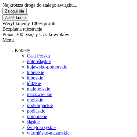
Najkrótsza droga do stałego związku...
Zaloguj się
Załóż konto
Weryfikujemy 100% profili
Bezpłatna rejestracja
Ponad 300 tysięcy Użytkowników
Menu
Kobiety
Cała Polska
dolnośląskie
kujawsko-pomorskie
lubelskie
lubuskie
łódzkie
małopolskie
mazowieckie
opolskie
podkarpackie
podlaskie
pomorskie
śląskie
świętokrzyskie
warmińsko-mazurskie