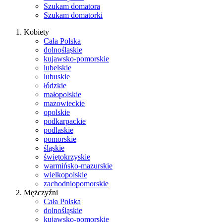
Szukam domatora
Szukam domatorki
Kobiety
Cała Polska
dolnośląskie
kujawsko-pomorskie
lubelskie
lubuskie
łódzkie
małopolskie
mazowieckie
opolskie
podkarpackie
podlaskie
pomorskie
śląskie
świętokrzyskie
warmińsko-mazurskie
wielkopolskie
zachodniopomorskie
Mężczyźni
Cała Polska
dolnośląskie
kujawsko-pomorskie