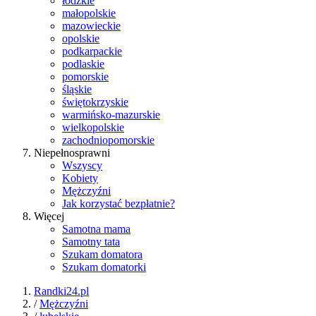
łódzkie
małopolskie
mazowieckie
opolskie
podkarpackie
podlaskie
pomorskie
śląskie
świętokrzyskie
warmińsko-mazurskie
wielkopolskie
zachodniopomorskie
Niepełnosprawni
Wszyscy
Kobiety
Mężczyźni
Jak korzystać bezpłatnie?
Więcej
Samotna mama
Samotny tata
Szukam domatora
Szukam domatorki
Randki24.pl
/
Mężczyźni