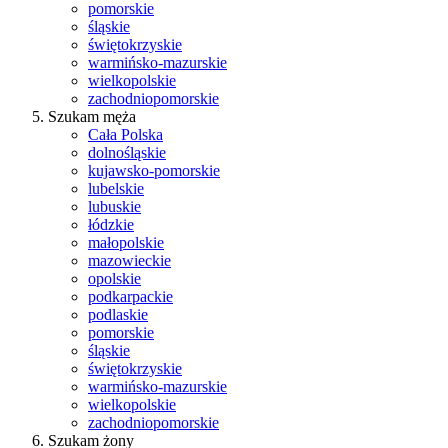
pomorskie
śląskie
świętokrzyskie
warmińsko-mazurskie
wielkopolskie
zachodniopomorskie
Szukam męża
Cała Polska
dolnośląskie
kujawsko-pomorskie
lubelskie
lubuskie
łódzkie
małopolskie
mazowieckie
opolskie
podkarpackie
podlaskie
pomorskie
śląskie
świętokrzyskie
warmińsko-mazurskie
wielkopolskie
zachodniopomorskie
Szukam żony