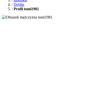
/
lubelskie
/
Dęblin
/
Profil tomi1981