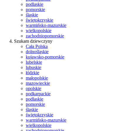
podlaskie
pomorskie
śląskie
świętokrzyskie
warmińsko-mazurskie
wielkopolskie
zachodniopomorskie
Szukam dziewczyny
Cała Polska
dolnośląskie
kujawsko-pomorskie
lubelskie
lubuskie
łódzkie
małopolskie
mazowieckie
opolskie
podkarpackie
podlaskie
pomorskie
śląskie
świętokrzyskie
warmińsko-mazurskie
wielkopolskie
zachodniopomorskie