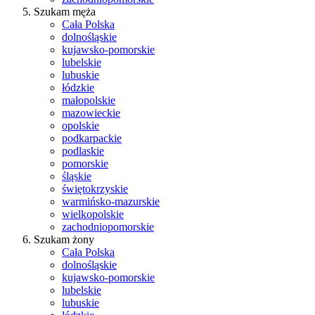
Szukam męża
Cała Polska
dolnośląskie
kujawsko-pomorskie
lubelskie
lubuskie
łódzkie
małopolskie
mazowieckie
opolskie
podkarpackie
podlaskie
pomorskie
śląskie
świętokrzyskie
warmińsko-mazurskie
wielkopolskie
zachodniopomorskie
Szukam żony
Cała Polska
dolnośląskie
kujawsko-pomorskie
lubelskie
lubuskie