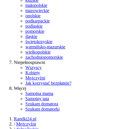
łódzkie
małopolskie
mazowieckie
opolskie
podkarpackie
podlaskie
pomorskie
śląskie
świętokrzyskie
warmińsko-mazurskie
wielkopolskie
zachodniopomorskie
Niepełnosprawni
Wszyscy
Kobiety
Mężczyźni
Jak korzystać bezpłatnie?
Więcej
Samotna mama
Samotny tata
Szukam domatora
Szukam domatorki
Randki24.pl
/
Mężczyźni