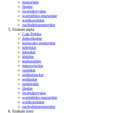
pomorskie
śląskie
świętokrzyskie
warmińsko-mazurskie
wielkopolskie
zachodniopomorskie
Szukam męża
Cała Polska
dolnośląskie
kujawsko-pomorskie
lubelskie
lubuskie
łódzkie
małopolskie
mazowieckie
opolskie
podkarpackie
podlaskie
pomorskie
śląskie
świętokrzyskie
warmińsko-mazurskie
wielkopolskie
zachodniopomorskie
Szukam żony