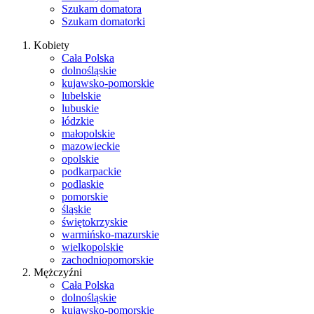
Szukam domatora
Szukam domatorki
Kobiety
Cała Polska
dolnośląskie
kujawsko-pomorskie
lubelskie
lubuskie
łódzkie
małopolskie
mazowieckie
opolskie
podkarpackie
podlaskie
pomorskie
śląskie
świętokrzyskie
warmińsko-mazurskie
wielkopolskie
zachodniopomorskie
Mężczyźni
Cała Polska
dolnośląskie
kujawsko-pomorskie