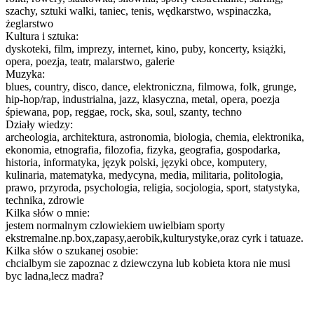
szachy, sztuki walki, taniec, tenis, wędkarstwo, wspinaczka,
żeglarstwo
Kultura i sztuka:
dyskoteki, film, imprezy, internet, kino, puby, koncerty, książki,
opera, poezja, teatr, malarstwo, galerie
Muzyka:
blues, country, disco, dance, elektroniczna, filmowa, folk, grunge,
hip-hop/rap, industrialna, jazz, klasyczna, metal, opera, poezja
śpiewana, pop, reggae, rock, ska, soul, szanty, techno
Działy wiedzy:
archeologia, architektura, astronomia, biologia, chemia, elektronika,
ekonomia, etnografia, filozofia, fizyka, geografia, gospodarka,
historia, informatyka, język polski, języki obce, komputery,
kulinaria, matematyka, medycyna, media, militaria, politologia,
prawo, przyroda, psychologia, religia, socjologia, sport, statystyka,
technika, zdrowie
Kilka słów o mnie:
jestem normalnym czlowiekiem uwielbiam sporty
ekstremalne.np.box,zapasy,aerobik,kulturystyke,oraz cyrk i tatuaze.
Kilka słów o szukanej osobie:
chcialbym sie zapoznac z dziewczyna lub kobieta ktora nie musi
byc ladna,lecz madra?