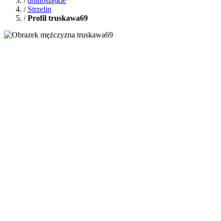
/
dolnośląskie
/
Strzelin
/
Profil truskawa69