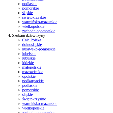
podlaskie
pomorskie
śląskie
świętokrzyskie
warmińsko-mazurskie
wielkopolskie
zachodniopomorskie
Szukam dziewczyny
Cała Polska
dolnośląskie
kujawsko-pomorskie
lubelskie
lubuskie
łódzkie
małopolskie
mazowieckie
opolskie
podkarpackie
podlaskie
pomorskie
śląskie
świętokrzyskie
warmińsko-mazurskie
wielkopolskie
zachodniopomorskie