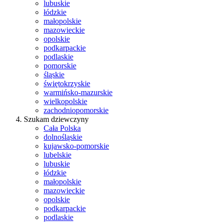
lubuskie
łódzkie
małopolskie
mazowieckie
opolskie
podkarpackie
podlaskie
pomorskie
śląskie
świętokrzyskie
warmińsko-mazurskie
wielkopolskie
zachodniopomorskie
Szukam dziewczyny
Cała Polska
dolnośląskie
kujawsko-pomorskie
lubelskie
lubuskie
łódzkie
małopolskie
mazowieckie
opolskie
podkarpackie
podlaskie