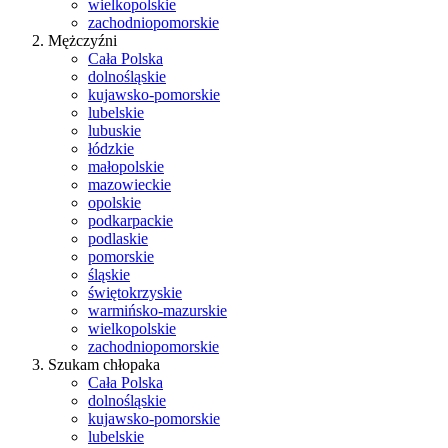
wielkopolskie
zachodniopomorskie
Mężczyźni
Cała Polska
dolnośląskie
kujawsko-pomorskie
lubelskie
lubuskie
łódzkie
małopolskie
mazowieckie
opolskie
podkarpackie
podlaskie
pomorskie
śląskie
świętokrzyskie
warmińsko-mazurskie
wielkopolskie
zachodniopomorskie
Szukam chłopaka
Cała Polska
dolnośląskie
kujawsko-pomorskie
lubelskie