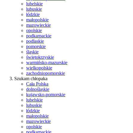
lubelskie
lubuskie
łódzkie
małopolskie
mazowieckie
opolskie
podkarpackie
podlaskie
pomorskie
śląskie
świętokrzyskie
warmińsko-mazurskie
wielkopolskie
zachodniopomorskie
Szukam chłopaka
Cała Polska
dolnośląskie
kujawsko-pomorskie
lubelskie
lubuskie
łódzkie
małopolskie
mazowieckie
opolskie
podkarpackie