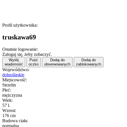
Profil użytkownika:
truskawa69
Ostatnie logowanie:
Zaloguj się, żeby zobaczyć.
Wyślij
Puść
Dodaj do
Dodaj do
wiadomość
oczko
obserwowanych
zablokowanych
Województwo:
dolnośląskie
Miejscowość:
Strzelin
Płeć:
mężczyzna
Wiek:
57 l.
Wzrost:
176 cm
Budowa ciała:
normalna