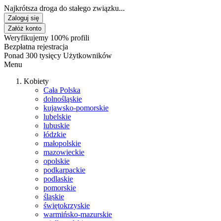
Najkrótsza droga do stałego związku...
Zaloguj się
Załóż konto
Weryfikujemy 100% profili
Bezpłatna rejestracja
Ponad 300 tysięcy Użytkowników
Menu
Kobiety
Cała Polska
dolnośląskie
kujawsko-pomorskie
lubelskie
lubuskie
łódzkie
małopolskie
mazowieckie
opolskie
podkarpackie
podlaskie
pomorskie
śląskie
świętokrzyskie
warmińsko-mazurskie