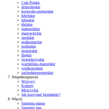
Cała Polska
dolnośląskie
kujawsko-pomorskie
lubelskie
lubuskie
łódzkie
małopolskie
mazowieckie
opolskie
podkarpackie
podlaskie
pomorskie
śląskie
świętokrzyskie
warmińsko-mazurskie
wielkopolskie
zachodniopomorskie
Niepełnosprawni
Wszyscy
Kobiety
Mężczyźni
Jak korzystać bezpłatnie?
Więcej
Samotna mama
Samotny tata