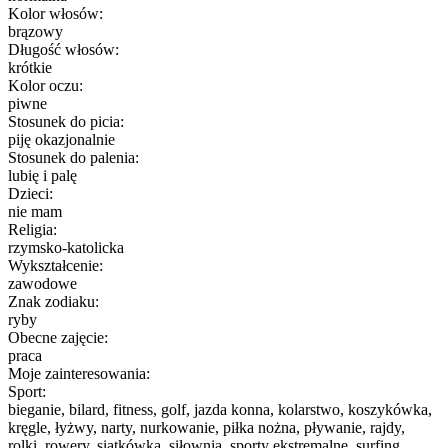
Kolor włosów:
brązowy
Długość włosów:
krótkie
Kolor oczu:
piwne
Stosunek do picia:
piję okazjonalnie
Stosunek do palenia:
lubię i palę
Dzieci:
nie mam
Religia:
rzymsko-katolicka
Wykształcenie:
zawodowe
Znak zodiaku:
ryby
Obecne zajęcie:
praca
Moje zainteresowania:
Sport:
bieganie, bilard, fitness, golf, jazda konna, kolarstwo, koszykówka,
kręgle, łyżwy, narty, nurkowanie, piłka nożna, pływanie, rajdy,
rolki, rowery, siatkówka, siłownia, sporty ekstremalne, surfing,