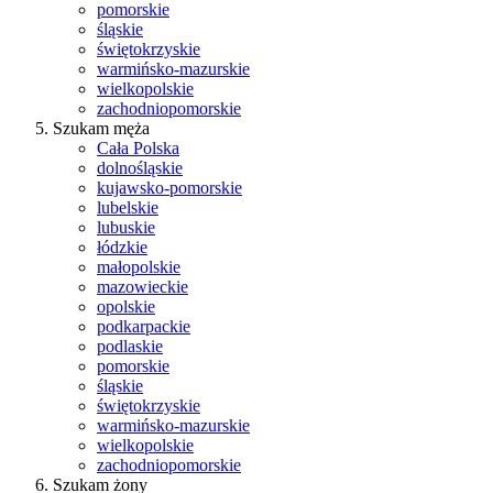
pomorskie
śląskie
świętokrzyskie
warmińsko-mazurskie
wielkopolskie
zachodniopomorskie
Szukam męża
Cała Polska
dolnośląskie
kujawsko-pomorskie
lubelskie
lubuskie
łódzkie
małopolskie
mazowieckie
opolskie
podkarpackie
podlaskie
pomorskie
śląskie
świętokrzyskie
warmińsko-mazurskie
wielkopolskie
zachodniopomorskie
Szukam żony