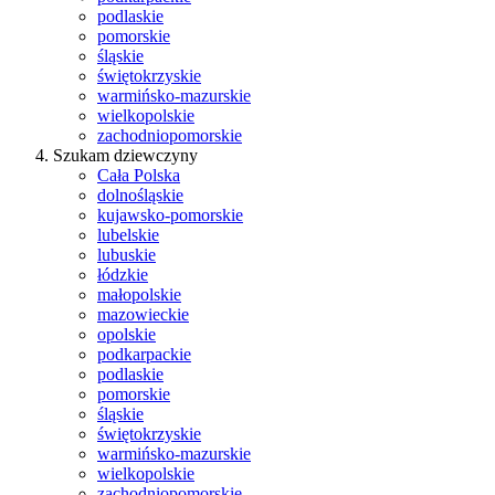
podlaskie
pomorskie
śląskie
świętokrzyskie
warmińsko-mazurskie
wielkopolskie
zachodniopomorskie
Szukam dziewczyny
Cała Polska
dolnośląskie
kujawsko-pomorskie
lubelskie
lubuskie
łódzkie
małopolskie
mazowieckie
opolskie
podkarpackie
podlaskie
pomorskie
śląskie
świętokrzyskie
warmińsko-mazurskie
wielkopolskie
zachodniopomorskie