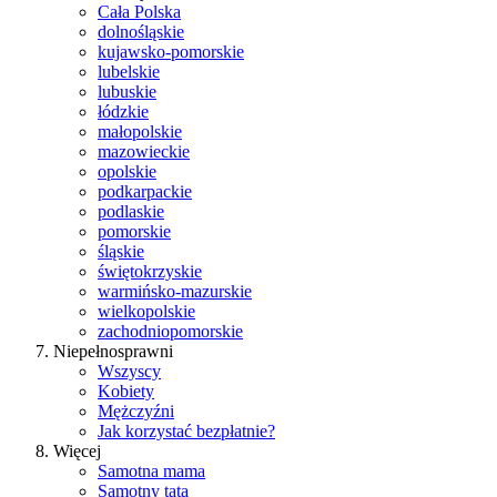
Cała Polska
dolnośląskie
kujawsko-pomorskie
lubelskie
lubuskie
łódzkie
małopolskie
mazowieckie
opolskie
podkarpackie
podlaskie
pomorskie
śląskie
świętokrzyskie
warmińsko-mazurskie
wielkopolskie
zachodniopomorskie
Niepełnosprawni
Wszyscy
Kobiety
Mężczyźni
Jak korzystać bezpłatnie?
Więcej
Samotna mama
Samotny tata