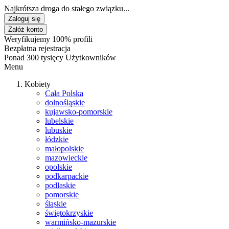
Najkrótsza droga do stałego związku...
Zaloguj się
Załóż konto
Weryfikujemy 100% profili
Bezpłatna rejestracja
Ponad 300 tysięcy Użytkowników
Menu
Kobiety
Cała Polska
dolnośląskie
kujawsko-pomorskie
lubelskie
lubuskie
łódzkie
małopolskie
mazowieckie
opolskie
podkarpackie
podlaskie
pomorskie
śląskie
świętokrzyskie
warmińsko-mazurskie