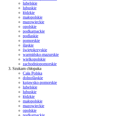
lubelskie
lubuskie
łódzkie
małopolskie
mazowieckie
opolskie
podkarpackie
podlaskie
pomorskie
śląskie
świętokrzyskie
warmińsko-mazurskie
wielkopolskie
zachodniopomorskie
Szukam chłopaka
Cała Polska
dolnośląskie
kujawsko-pomorskie
lubelskie
lubuskie
łódzkie
małopolskie
mazowieckie
opolskie
podkarpackie