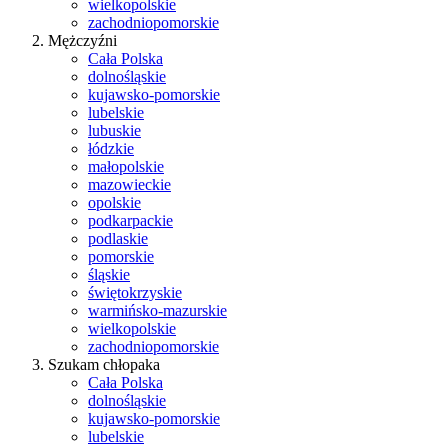
wielkopolskie
zachodniopomorskie
Mężczyźni
Cała Polska
dolnośląskie
kujawsko-pomorskie
lubelskie
lubuskie
łódzkie
małopolskie
mazowieckie
opolskie
podkarpackie
podlaskie
pomorskie
śląskie
świętokrzyskie
warmińsko-mazurskie
wielkopolskie
zachodniopomorskie
Szukam chłopaka
Cała Polska
dolnośląskie
kujawsko-pomorskie
lubelskie