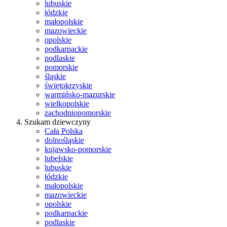
lubuskie
łódzkie
małopolskie
mazowieckie
opolskie
podkarpackie
podlaskie
pomorskie
śląskie
świętokrzyskie
warmińsko-mazurskie
wielkopolskie
zachodniopomorskie
Szukam dziewczyny
Cała Polska
dolnośląskie
kujawsko-pomorskie
lubelskie
lubuskie
łódzkie
małopolskie
mazowieckie
opolskie
podkarpackie
podlaskie