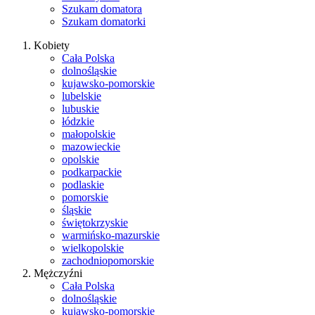
Szukam domatora
Szukam domatorki
Kobiety
Cała Polska
dolnośląskie
kujawsko-pomorskie
lubelskie
lubuskie
łódzkie
małopolskie
mazowieckie
opolskie
podkarpackie
podlaskie
pomorskie
śląskie
świętokrzyskie
warmińsko-mazurskie
wielkopolskie
zachodniopomorskie
Mężczyźni
Cała Polska
dolnośląskie
kujawsko-pomorskie