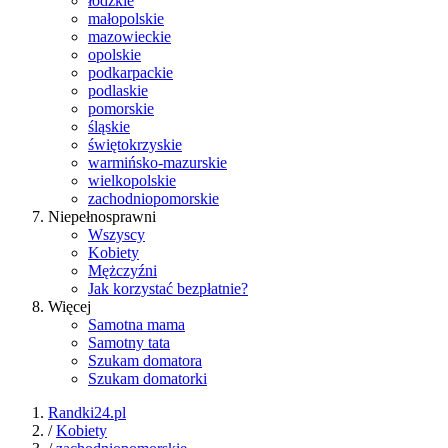
łódzkie
małopolskie
mazowieckie
opolskie
podkarpackie
podlaskie
pomorskie
śląskie
świętokrzyskie
warmińsko-mazurskie
wielkopolskie
zachodniopomorskie
Niepełnosprawni
Wszyscy
Kobiety
Mężczyźni
Jak korzystać bezpłatnie?
Więcej
Samotna mama
Samotny tata
Szukam domatora
Szukam domatorki
Randki24.pl
/
Kobiety