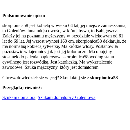
Podsumowanie opisu:
skorpionica58 jest kobietą w wieku 64 lat, jej miejsce zamieszkania,
to Goleniów. Inna miejscowość, w której bywa, to Babigoszcz.
Zależy jej na poznaniu mężczyzny w przedziale wiekowym od 61
lat do 69 lat. Jej wzrost wynosi 160 cm. skorpionica58 deklaruje, że
ma normalną kobiecą sylwetkę. Ma krótkie włosy. Postanowiła
pozostawić w tajemnicy jak jest jej kolor oczu. Ma obojętny
stosunek do palenia papierosów. skorpionica58 według stanu
cywilnego jest rozwódką. Jest katoliczką. Ma wykształcenie
zawodowe. Szuka mężczyzny, który jest domatorem.
Chcesz dowiedzieć się więcej? Skontaktuj się z
skorpionica58
.
Przeglądaj również:
Szukam domatora
,
Szukam domatora z Goleniowa