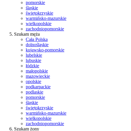
pomorskie
śląskie
świętokrzyskie
warmińsko-mazurskie
wielkopolskie
zachodniopomorskie
Szukam męża
Cała Polska
dolnośląskie
kujawsko-pomorskie
lubelskie
lubuskie
łódzkie
małopolskie
mazowieckie
opolskie
podkarpackie
podlaskie
pomorskie
śląskie
świętokrzyskie
warmińsko-mazurskie
wielkopolskie
zachodniopomorskie
Szukam żony