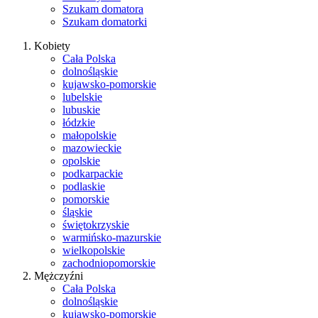
Szukam domatora
Szukam domatorki
Kobiety
Cała Polska
dolnośląskie
kujawsko-pomorskie
lubelskie
lubuskie
łódzkie
małopolskie
mazowieckie
opolskie
podkarpackie
podlaskie
pomorskie
śląskie
świętokrzyskie
warmińsko-mazurskie
wielkopolskie
zachodniopomorskie
Mężczyźni
Cała Polska
dolnośląskie
kujawsko-pomorskie