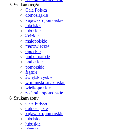
Szukam męża
Cała Polska
dolnośląskie
kujawsko-pomorskie
lubelskie
lubuskie
łódzkie
małopolskie
mazowieckie
opolskie
podkarpackie
podlaskie
pomorskie
śląskie
świętokrzyskie
warmińsko-mazurskie
wielkopolskie
zachodniopomorskie
Szukam żony
Cała Polska
dolnośląskie
kujawsko-pomorskie
lubelskie
lubuskie