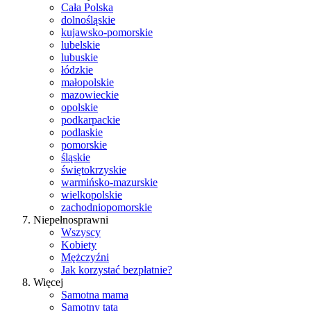
Cała Polska
dolnośląskie
kujawsko-pomorskie
lubelskie
lubuskie
łódzkie
małopolskie
mazowieckie
opolskie
podkarpackie
podlaskie
pomorskie
śląskie
świętokrzyskie
warmińsko-mazurskie
wielkopolskie
zachodniopomorskie
Niepełnosprawni
Wszyscy
Kobiety
Mężczyźni
Jak korzystać bezpłatnie?
Więcej
Samotna mama
Samotny tata