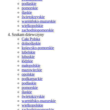
podlaskie
pomorskie
śląskie
świętokrzyskie
warmińsko-mazurskie
wielkopolskie
zachodniopomorskie
Szukam dziewczyny
Cała Polska
dolnośląskie
kujawsko-pomorskie
lubelskie
lubuskie
łódzkie
małopolskie
mazowieckie
opolskie
podkarpackie
podlaskie
pomorskie
śląskie
świętokrzyskie
warmińsko-mazurskie
wielkopolskie
zachodniopomorskie