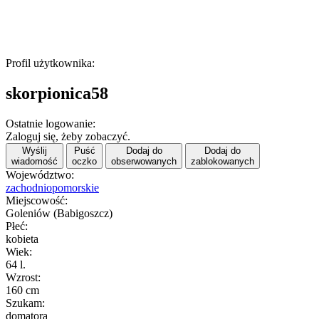
Profil użytkownika:
skorpionica58
Ostatnie logowanie:
Zaloguj się, żeby zobaczyć.
Wyślij
Puść
Dodaj do
Dodaj do
wiadomość
oczko
obserwowanych
zablokowanych
Województwo:
zachodniopomorskie
Miejscowość:
Goleniów (Babigoszcz)
Płeć:
kobieta
Wiek:
64 l.
Wzrost:
160 cm
Szukam:
domatora