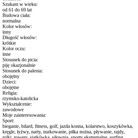
Szukam w wieku:
od 61 do 69 lat
Budowa ciała:
normalna
Kolor włosów:
inny
Długość włosów:
krótkie
Kolor oczu:
inne
Stosunek do picia:
piję okazjonalnie
Stosunek do palenia:
obojętny
Dzieci:
obojętne
Religia:
rzymsko-katolicka
Wykształcenie:
zawodowe
Moje zainteresowania:
Sport:
bieganie, bilard, fitness, golf, jazda konna, kolarstwo, koszykówka,
kręgle, łyżwy, narty, nurkowanie, piłka nożna, pływanie, rajdy,
rolki, rowery, siatkówka, siłownia, sporty ekstremalne, surfing,