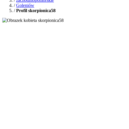
/
zachodniopomorskie
/
Goleniów
/
Profil skorpionica58