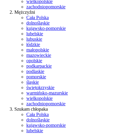
wielkopolskie
zachodniopomorskie
Mężczyźni
Cała Polska
dolnośląskie
kujawsko-pomorskie
lubelskie
lubuskie
łódzkie
małopolskie
mazowieckie
opolskie
podkarpackie
podlaskie
pomorskie
śląskie
świętokrzyskie
warmińsko-mazurskie
wielkopolskie
zachodniopomorskie
Szukam chłopaka
Cała Polska
dolnośląskie
kujawsko-pomorskie
lubelskie