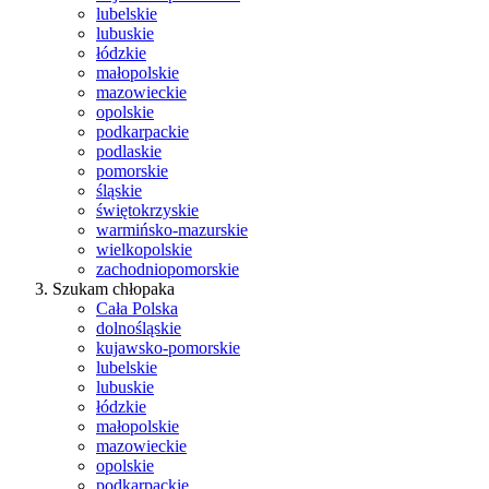
lubelskie
lubuskie
łódzkie
małopolskie
mazowieckie
opolskie
podkarpackie
podlaskie
pomorskie
śląskie
świętokrzyskie
warmińsko-mazurskie
wielkopolskie
zachodniopomorskie
Szukam chłopaka
Cała Polska
dolnośląskie
kujawsko-pomorskie
lubelskie
lubuskie
łódzkie
małopolskie
mazowieckie
opolskie
podkarpackie