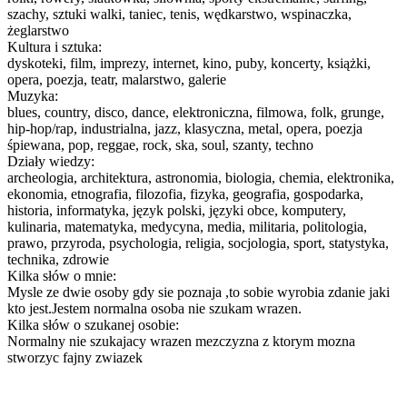
szachy, sztuki walki, taniec, tenis, wędkarstwo, wspinaczka,
żeglarstwo
Kultura i sztuka:
dyskoteki, film, imprezy, internet, kino, puby, koncerty, książki,
opera, poezja, teatr, malarstwo, galerie
Muzyka:
blues, country, disco, dance, elektroniczna, filmowa, folk, grunge,
hip-hop/rap, industrialna, jazz, klasyczna, metal, opera, poezja
śpiewana, pop, reggae, rock, ska, soul, szanty, techno
Działy wiedzy:
archeologia, architektura, astronomia, biologia, chemia, elektronika,
ekonomia, etnografia, filozofia, fizyka, geografia, gospodarka,
historia, informatyka, język polski, języki obce, komputery,
kulinaria, matematyka, medycyna, media, militaria, politologia,
prawo, przyroda, psychologia, religia, socjologia, sport, statystyka,
technika, zdrowie
Kilka słów o mnie:
Mysle ze dwie osoby gdy sie poznaja ,to sobie wyrobia zdanie jaki
kto jest.Jestem normalna osoba nie szukam wrazen.
Kilka słów o szukanej osobie:
Normalny nie szukajacy wrazen mezczyzna z ktorym mozna
stworzyc fajny zwiazek