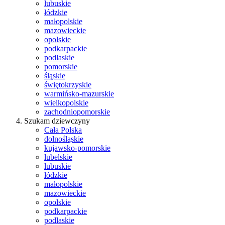
lubuskie
łódzkie
małopolskie
mazowieckie
opolskie
podkarpackie
podlaskie
pomorskie
śląskie
świętokrzyskie
warmińsko-mazurskie
wielkopolskie
zachodniopomorskie
Szukam dziewczyny
Cała Polska
dolnośląskie
kujawsko-pomorskie
lubelskie
lubuskie
łódzkie
małopolskie
mazowieckie
opolskie
podkarpackie
podlaskie