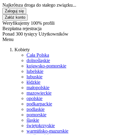
Najkrótsza droga do stałego związku...
Zaloguj się
Załóż konto
Weryfikujemy 100% profili
Bezpłatna rejestracja
Ponad 300 tysięcy Użytkowników
Menu
Kobiety
Cała Polska
dolnośląskie
kujawsko-pomorskie
lubelskie
lubuskie
łódzkie
małopolskie
mazowieckie
opolskie
podkarpackie
podlaskie
pomorskie
śląskie
świętokrzyskie
warmińsko-mazurskie