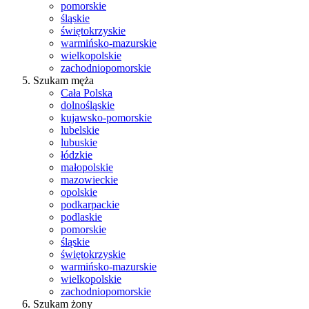
pomorskie
śląskie
świętokrzyskie
warmińsko-mazurskie
wielkopolskie
zachodniopomorskie
Szukam męża
Cała Polska
dolnośląskie
kujawsko-pomorskie
lubelskie
lubuskie
łódzkie
małopolskie
mazowieckie
opolskie
podkarpackie
podlaskie
pomorskie
śląskie
świętokrzyskie
warmińsko-mazurskie
wielkopolskie
zachodniopomorskie
Szukam żony