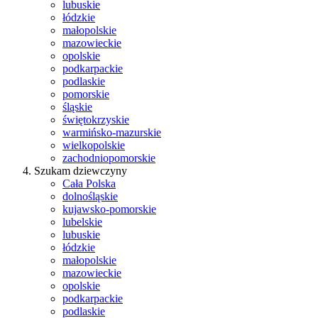
lubuskie
łódzkie
małopolskie
mazowieckie
opolskie
podkarpackie
podlaskie
pomorskie
śląskie
świętokrzyskie
warmińsko-mazurskie
wielkopolskie
zachodniopomorskie
Szukam dziewczyny
Cała Polska
dolnośląskie
kujawsko-pomorskie
lubelskie
lubuskie
łódzkie
małopolskie
mazowieckie
opolskie
podkarpackie
podlaskie