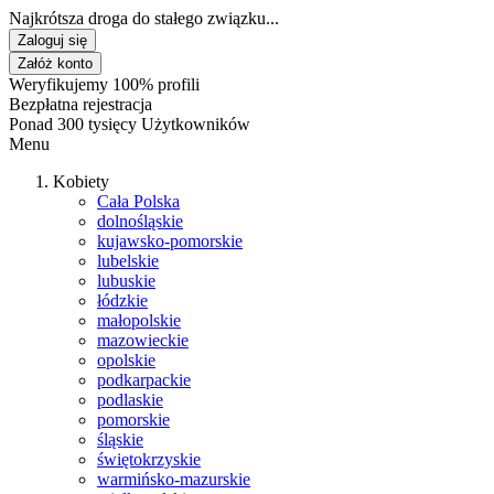
Najkrótsza droga do stałego związku...
Zaloguj się
Załóż konto
Weryfikujemy 100% profili
Bezpłatna rejestracja
Ponad 300 tysięcy Użytkowników
Menu
Kobiety
Cała Polska
dolnośląskie
kujawsko-pomorskie
lubelskie
lubuskie
łódzkie
małopolskie
mazowieckie
opolskie
podkarpackie
podlaskie
pomorskie
śląskie
świętokrzyskie
warmińsko-mazurskie