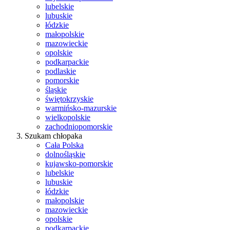
lubelskie
lubuskie
łódzkie
małopolskie
mazowieckie
opolskie
podkarpackie
podlaskie
pomorskie
śląskie
świętokrzyskie
warmińsko-mazurskie
wielkopolskie
zachodniopomorskie
Szukam chłopaka
Cała Polska
dolnośląskie
kujawsko-pomorskie
lubelskie
lubuskie
łódzkie
małopolskie
mazowieckie
opolskie
podkarpackie