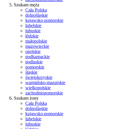
Szukam męża
Cała Polska
dolnośląskie
kujawsko-pomorskie
lubelskie
lubuskie
łódzkie
małopolskie
mazowieckie
opolskie
podkarpackie
podlaskie
pomorskie
śląskie
świętokrzyskie
warmińsko-mazurskie
wielkopolskie
zachodniopomorskie
Szukam żony
Cała Polska
dolnośląskie
kujawsko-pomorskie
lubelskie
lubuskie