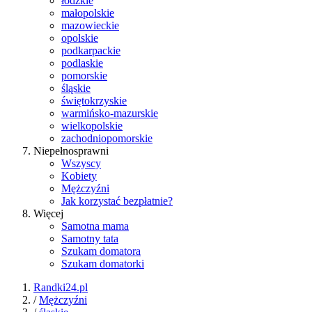
łódzkie
małopolskie
mazowieckie
opolskie
podkarpackie
podlaskie
pomorskie
śląskie
świętokrzyskie
warmińsko-mazurskie
wielkopolskie
zachodniopomorskie
Niepełnosprawni
Wszyscy
Kobiety
Mężczyźni
Jak korzystać bezpłatnie?
Więcej
Samotna mama
Samotny tata
Szukam domatora
Szukam domatorki
Randki24.pl
/
Mężczyźni