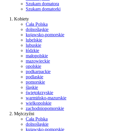
Szukam domatora
Szukam domatorki
Kobiety
Cała Polska
dolnośląskie
kujawsko-pomorskie
lubelskie
lubuskie
łódzkie
małopolskie
mazowieckie
opolskie
podkarpackie
podlaskie
pomorskie
śląskie
świętokrzyskie
warmińsko-mazurskie
wielkopolskie
zachodniopomorskie
Mężczyźni
Cała Polska
dolnośląskie
kujawsko-pomorskie