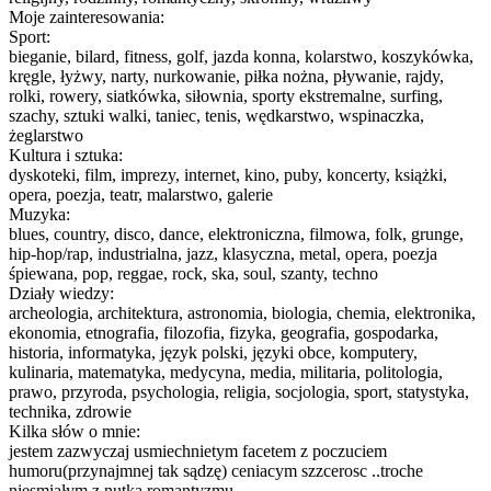
Moje zainteresowania:
Sport:
bieganie, bilard, fitness, golf, jazda konna, kolarstwo, koszykówka,
kręgle, łyżwy, narty, nurkowanie, piłka nożna, pływanie, rajdy,
rolki, rowery, siatkówka, siłownia, sporty ekstremalne, surfing,
szachy, sztuki walki, taniec, tenis, wędkarstwo, wspinaczka,
żeglarstwo
Kultura i sztuka:
dyskoteki, film, imprezy, internet, kino, puby, koncerty, książki,
opera, poezja, teatr, malarstwo, galerie
Muzyka:
blues, country, disco, dance, elektroniczna, filmowa, folk, grunge,
hip-hop/rap, industrialna, jazz, klasyczna, metal, opera, poezja
śpiewana, pop, reggae, rock, ska, soul, szanty, techno
Działy wiedzy:
archeologia, architektura, astronomia, biologia, chemia, elektronika,
ekonomia, etnografia, filozofia, fizyka, geografia, gospodarka,
historia, informatyka, język polski, języki obce, komputery,
kulinaria, matematyka, medycyna, media, militaria, politologia,
prawo, przyroda, psychologia, religia, socjologia, sport, statystyka,
technika, zdrowie
Kilka słów o mnie:
jestem zazwyczaj usmiechnietym facetem z poczuciem
humoru(przynajmnej tak sądzę) ceniacym szzcerosc ..troche
niesmiałym z nutka romantyzmu