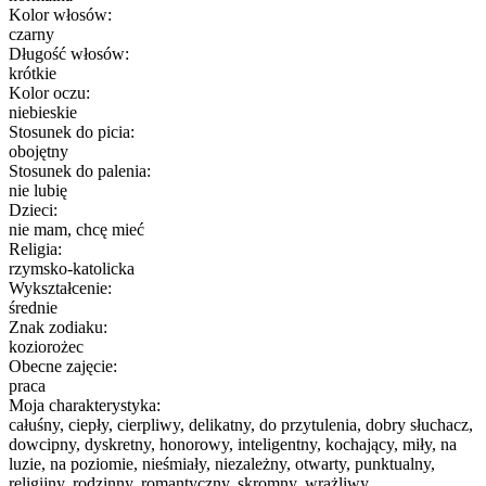
Kolor włosów:
czarny
Długość włosów:
krótkie
Kolor oczu:
niebieskie
Stosunek do picia:
obojętny
Stosunek do palenia:
nie lubię
Dzieci:
nie mam, chcę mieć
Religia:
rzymsko-katolicka
Wykształcenie:
średnie
Znak zodiaku:
koziorożec
Obecne zajęcie:
praca
Moja charakterystyka:
całuśny, ciepły, cierpliwy, delikatny, do przytulenia, dobry słuchacz,
dowcipny, dyskretny, honorowy, inteligentny, kochający, miły, na
luzie, na poziomie, nieśmiały, niezależny, otwarty, punktualny,
religijny, rodzinny, romantyczny, skromny, wrażliwy