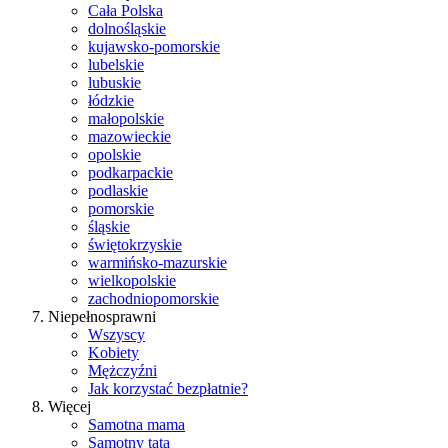
Cała Polska
dolnośląskie
kujawsko-pomorskie
lubelskie
lubuskie
łódzkie
małopolskie
mazowieckie
opolskie
podkarpackie
podlaskie
pomorskie
śląskie
świętokrzyskie
warmińsko-mazurskie
wielkopolskie
zachodniopomorskie
Niepełnosprawni
Wszyscy
Kobiety
Mężczyźni
Jak korzystać bezpłatnie?
Więcej
Samotna mama
Samotny tata