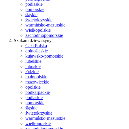
podlaskie
pomorskie
śląskie
świętokrzyskie
warmińsko-mazurskie
wielkopolskie
zachodniopomorskie
Szukam dziewczyny
Cała Polska
dolnośląskie
kujawsko-pomorskie
lubelskie
lubuskie
łódzkie
małopolskie
mazowieckie
opolskie
podkarpackie
podlaskie
pomorskie
śląskie
świętokrzyskie
warmińsko-mazurskie
wielkopolskie
zachodniopomorskie