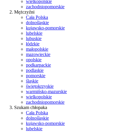
wielkopolskie
zachodniopomorskie
Mężczyźni
Cała Polska
dolnośląskie
kujawsko-pomorskie
lubelskie
lubuskie
łódzkie
małopolskie
mazowieckie
opolskie
podkarpackie
podlaskie
pomorskie
śląskie
świętokrzyskie
warmińsko-mazurskie
wielkopolskie
zachodniopomorskie
Szukam chłopaka
Cała Polska
dolnośląskie
kujawsko-pomorskie
lubelskie