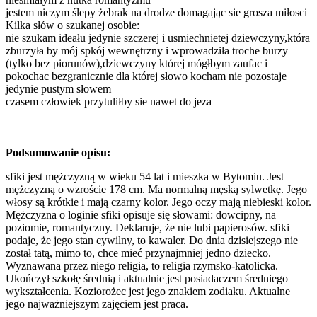
jestem niczym ślepy żebrak na drodze domagając sie grosza miłosci
Kilka słów o szukanej osobie:
nie szukam ideału jedynie szczerej i usmiechnietej dziewczyny,która
zburzyła by mój spkój wewnętrzny i wprowadziła troche burzy
(tylko bez piorunów),dziewczyny której mógłbym zaufac i
pokochac bezgranicznie dla której słowo kocham nie pozostaje
jedynie pustym słowem
czasem człowiek przytuliłby sie nawet do jeza
Podsumowanie opisu:
sfiki jest mężczyzną w wieku 54 lat i mieszka w Bytomiu. Jest
mężczyzną o wzroście 178 cm. Ma normalną męską sylwetkę. Jego
włosy są krótkie i mają czarny kolor. Jego oczy mają niebieski kolor.
Mężczyzna o loginie sfiki opisuje się słowami: dowcipny, na
poziomie, romantyczny. Deklaruje, że nie lubi papierosów. sfiki
podaje, że jego stan cywilny, to kawaler. Do dnia dzisiejszego nie
został tatą, mimo to, chce mieć przynajmniej jedno dziecko.
Wyznawana przez niego religia, to religia rzymsko-katolicka.
Ukończył szkołę średnią i aktualnie jest posiadaczem średniego
wykształcenia. Koziorożec jest jego znakiem zodiaku. Aktualne
jego najważniejszym zajęciem jest praca.