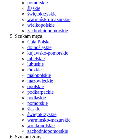
pomorskie
śląskie
świętokrzyskie
warmińsko-mazurskie
wielkopolskie
zachodniopomorskie
Szukam męża
Cała Polska
dolnośląskie
kujawsko-pomorskie
lubelskie
lubuskie
łódzkie
małopolskie
mazowieckie
opolskie
podkarpackie
podlaskie
pomorskie
śląskie
świętokrzyskie
warmińsko-mazurskie
wielkopolskie
zachodniopomorskie
Szukam żony