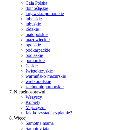
Cała Polska
dolnośląskie
kujawsko-pomorskie
lubelskie
lubuskie
łódzkie
małopolskie
mazowieckie
opolskie
podkarpackie
podlaskie
pomorskie
śląskie
świętokrzyskie
warmińsko-mazurskie
wielkopolskie
zachodniopomorskie
Niepełnosprawni
Wszyscy
Kobiety
Mężczyźni
Jak korzystać bezpłatnie?
Więcej
Samotna mama
Samotny tata