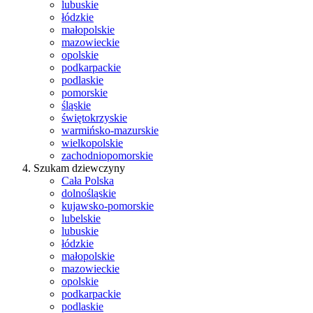
lubuskie
łódzkie
małopolskie
mazowieckie
opolskie
podkarpackie
podlaskie
pomorskie
śląskie
świętokrzyskie
warmińsko-mazurskie
wielkopolskie
zachodniopomorskie
Szukam dziewczyny
Cała Polska
dolnośląskie
kujawsko-pomorskie
lubelskie
lubuskie
łódzkie
małopolskie
mazowieckie
opolskie
podkarpackie
podlaskie