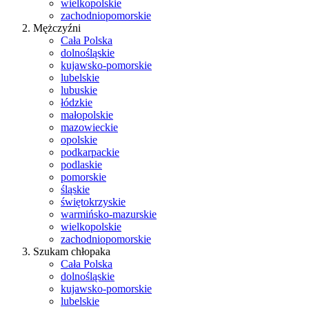
wielkopolskie
zachodniopomorskie
Mężczyźni
Cała Polska
dolnośląskie
kujawsko-pomorskie
lubelskie
lubuskie
łódzkie
małopolskie
mazowieckie
opolskie
podkarpackie
podlaskie
pomorskie
śląskie
świętokrzyskie
warmińsko-mazurskie
wielkopolskie
zachodniopomorskie
Szukam chłopaka
Cała Polska
dolnośląskie
kujawsko-pomorskie
lubelskie