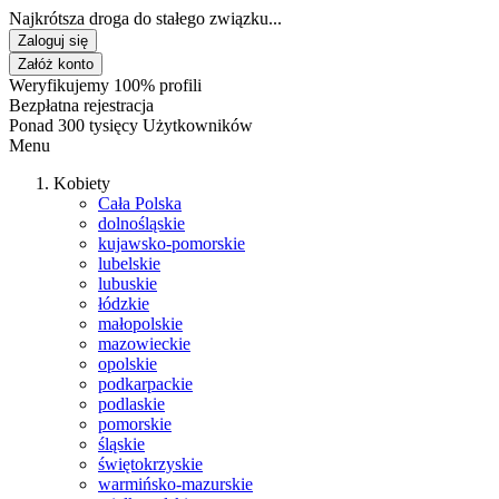
Najkrótsza droga do stałego związku...
Zaloguj się
Załóż konto
Weryfikujemy 100% profili
Bezpłatna rejestracja
Ponad 300 tysięcy Użytkowników
Menu
Kobiety
Cała Polska
dolnośląskie
kujawsko-pomorskie
lubelskie
lubuskie
łódzkie
małopolskie
mazowieckie
opolskie
podkarpackie
podlaskie
pomorskie
śląskie
świętokrzyskie
warmińsko-mazurskie