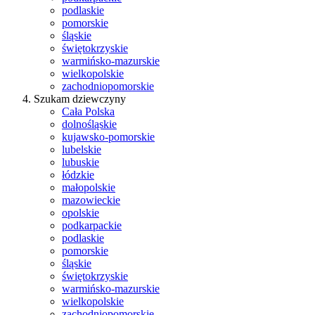
podlaskie
pomorskie
śląskie
świętokrzyskie
warmińsko-mazurskie
wielkopolskie
zachodniopomorskie
Szukam dziewczyny
Cała Polska
dolnośląskie
kujawsko-pomorskie
lubelskie
lubuskie
łódzkie
małopolskie
mazowieckie
opolskie
podkarpackie
podlaskie
pomorskie
śląskie
świętokrzyskie
warmińsko-mazurskie
wielkopolskie
zachodniopomorskie