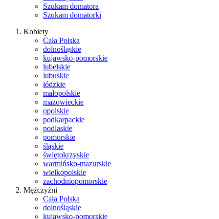
Szukam domatora
Szukam domatorki
Kobiety
Cała Polska
dolnośląskie
kujawsko-pomorskie
lubelskie
lubuskie
łódzkie
małopolskie
mazowieckie
opolskie
podkarpackie
podlaskie
pomorskie
śląskie
świętokrzyskie
warmińsko-mazurskie
wielkopolskie
zachodniopomorskie
Mężczyźni
Cała Polska
dolnośląskie
kujawsko-pomorskie