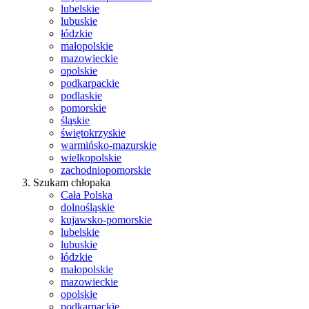
lubelskie
lubuskie
łódzkie
małopolskie
mazowieckie
opolskie
podkarpackie
podlaskie
pomorskie
śląskie
świętokrzyskie
warmińsko-mazurskie
wielkopolskie
zachodniopomorskie
Szukam chłopaka
Cała Polska
dolnośląskie
kujawsko-pomorskie
lubelskie
lubuskie
łódzkie
małopolskie
mazowieckie
opolskie
podkarpackie