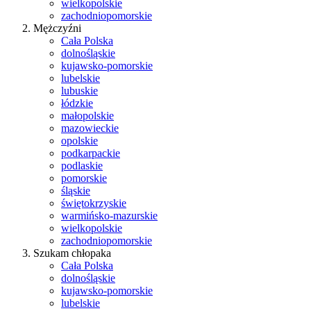
wielkopolskie
zachodniopomorskie
Mężczyźni
Cała Polska
dolnośląskie
kujawsko-pomorskie
lubelskie
lubuskie
łódzkie
małopolskie
mazowieckie
opolskie
podkarpackie
podlaskie
pomorskie
śląskie
świętokrzyskie
warmińsko-mazurskie
wielkopolskie
zachodniopomorskie
Szukam chłopaka
Cała Polska
dolnośląskie
kujawsko-pomorskie
lubelskie