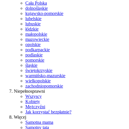
Cała Polska
dolnośląskie
kujawsko-pomorskie
lubelskie
lubuskie
łódzkie
małopolskie
mazowieckie
opolskie
podkarpackie
podlaskie
pomorskie
śląskie
świętokrzyskie
warmińsko-mazurskie
wielkopolskie
zachodniopomorskie
Niepełnosprawni
Wszyscy
Kobiety
Mężczyźni
Jak korzystać bezpłatnie?
Więcej
Samotna mama
Samotny tata