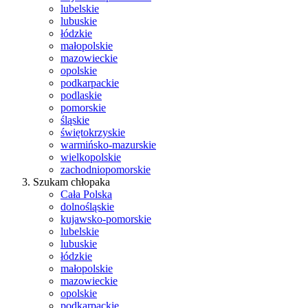
lubelskie
lubuskie
łódzkie
małopolskie
mazowieckie
opolskie
podkarpackie
podlaskie
pomorskie
śląskie
świętokrzyskie
warmińsko-mazurskie
wielkopolskie
zachodniopomorskie
Szukam chłopaka
Cała Polska
dolnośląskie
kujawsko-pomorskie
lubelskie
lubuskie
łódzkie
małopolskie
mazowieckie
opolskie
podkarpackie