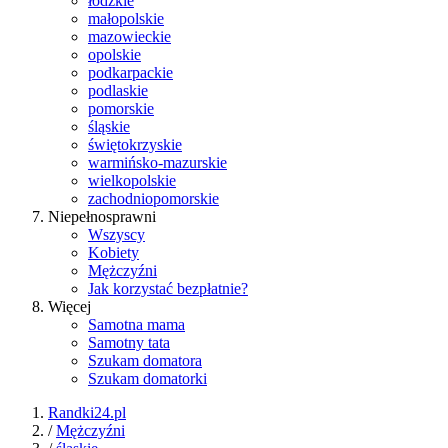
łódzkie
małopolskie
mazowieckie
opolskie
podkarpackie
podlaskie
pomorskie
śląskie
świętokrzyskie
warmińsko-mazurskie
wielkopolskie
zachodniopomorskie
Niepełnosprawni
Wszyscy
Kobiety
Mężczyźni
Jak korzystać bezpłatnie?
Więcej
Samotna mama
Samotny tata
Szukam domatora
Szukam domatorki
Randki24.pl
/
Mężczyźni