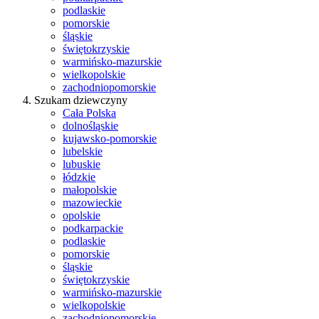
podlaskie
pomorskie
śląskie
świętokrzyskie
warmińsko-mazurskie
wielkopolskie
zachodniopomorskie
Szukam dziewczyny
Cała Polska
dolnośląskie
kujawsko-pomorskie
lubelskie
lubuskie
łódzkie
małopolskie
mazowieckie
opolskie
podkarpackie
podlaskie
pomorskie
śląskie
świętokrzyskie
warmińsko-mazurskie
wielkopolskie
zachodniopomorskie