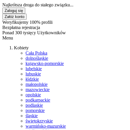
Najkrótsza droga do stałego związku...
Zaloguj się
Załóż konto
Weryfikujemy 100% profili
Bezpłatna rejestracja
Ponad 300 tysięcy Użytkowników
Menu
Kobiety
Cała Polska
dolnośląskie
kujawsko-pomorskie
lubelskie
lubuskie
łódzkie
małopolskie
mazowieckie
opolskie
podkarpackie
podlaskie
pomorskie
śląskie
świętokrzyskie
warmińsko-mazurskie