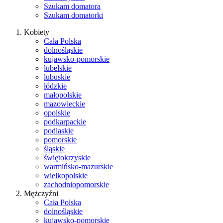
Szukam domatora
Szukam domatorki
Kobiety
Cała Polska
dolnośląskie
kujawsko-pomorskie
lubelskie
lubuskie
łódzkie
małopolskie
mazowieckie
opolskie
podkarpackie
podlaskie
pomorskie
śląskie
świętokrzyskie
warmińsko-mazurskie
wielkopolskie
zachodniopomorskie
Mężczyźni
Cała Polska
dolnośląskie
kujawsko-pomorskie