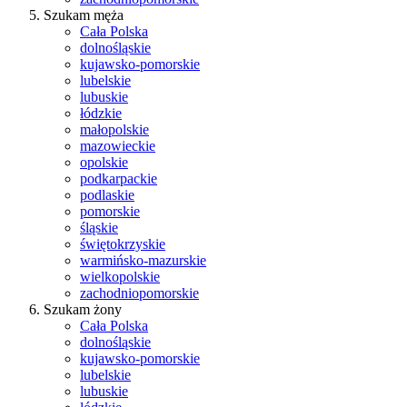
Szukam męża
Cała Polska
dolnośląskie
kujawsko-pomorskie
lubelskie
lubuskie
łódzkie
małopolskie
mazowieckie
opolskie
podkarpackie
podlaskie
pomorskie
śląskie
świętokrzyskie
warmińsko-mazurskie
wielkopolskie
zachodniopomorskie
Szukam żony
Cała Polska
dolnośląskie
kujawsko-pomorskie
lubelskie
lubuskie