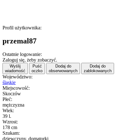
Profil użytkownika:
przemal87
Ostatnie logowanie:
Zaloguj się, żeby zobaczyć.
Wyślij
Puść
Dodaj do
Dodaj do
wiadomość
oczko
obserwowanych
zablokowanych
Województwo:
śląskie
Miejscowość:
Skoczów
Płeć:
mężczyzna
Wiek:
39 l.
Wzrost:
178 cm
Szukam:
dziewczyny, domatorki