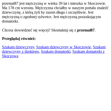
przemal87 jest mężczyzną w wieku 39 lat i mieszka w Skoczowie.
Ma 178 cm wzrostu. Mężczyzna chciałby w naszym portalu znaleźć
dziewczynę, z którą żyli by razem długo i szczęśliwie. Jest
mężczyzną o zgrabnej sylwetce. Jest mężczyzną poszukującym
domatorki.
Chcesz dowiedzieć się więcej? Skontaktuj się z
przemal87
.
Przeglądaj również:
Szukam dziewczyny
,
Szukam dziewczyny w Skoczowie
,
Szukam
dziewczyny z śląskiego
,
Szukam domatorki
,
Szukam domatorki z
Skoczowa