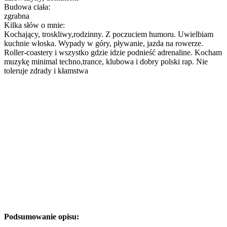
Budowa ciała:
zgrabna
Kilka słów o mnie:
Kochający, troskliwy,rodzinny. Z poczuciem humoru. Uwielbiam
kuchnie włoska. Wypady w góry, pływanie, jazda na rowerze.
Roller-coastery i wszystko gdzie idzie podnieść adrenaline. Kocham
muzykę minimal techno,trance, klubowa i dobry polski rap. Nie
toleruje zdrady i kłamstwa
Podsumowanie opisu: