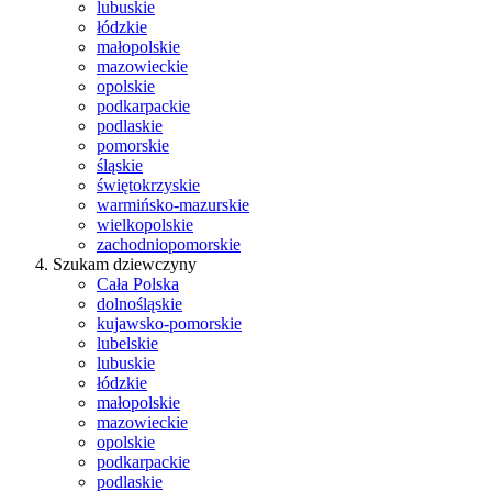
lubuskie
łódzkie
małopolskie
mazowieckie
opolskie
podkarpackie
podlaskie
pomorskie
śląskie
świętokrzyskie
warmińsko-mazurskie
wielkopolskie
zachodniopomorskie
Szukam dziewczyny
Cała Polska
dolnośląskie
kujawsko-pomorskie
lubelskie
lubuskie
łódzkie
małopolskie
mazowieckie
opolskie
podkarpackie
podlaskie