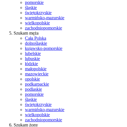
pomorskie
śląskie
świętokrzyskie
warmińsko-mazurskie
wielkopolskie
zachodniopomorskie
Szukam męża
Cała Polska
dolnośląskie
kujawsko-pomorskie
lubelskie
lubuskie
łódzkie
małopolskie
mazowieckie
opolskie
podkarpackie
podlaskie
pomorskie
śląskie
świętokrzyskie
warmińsko-mazurskie
wielkopolskie
zachodniopomorskie
Szukam żony