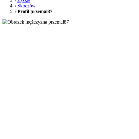
/
śląskie
/
Skoczów
/
Profil przemal87