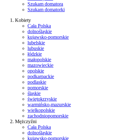
Szukam domatora
Szukam domatorki
Kobiety
Cała Polska
dolnośląskie
kujawsko-pomorskie
lubelskie
lubuskie
łódzkie
małopolskie
mazowieckie
opolskie
podkarpackie
podlaskie
pomorskie
śląskie
świętokrzyskie
warmińsko-mazurskie
wielkopolskie
zachodniopomorskie
Mężczyźni
Cała Polska
dolnośląskie
kujawsko-pomorskie