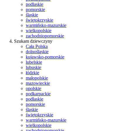
podlaskie
pomorskie
śląskie
świętokrzyskie
warmińsko-mazurskie
wielkopolskie
zachodniopomorskie
Szukam dziewczyny
Cała Polska
dolnośląskie
kujawsko-pomorskie
lubelskie
lubuskie
łódzkie
małopolskie
mazowieckie
opolskie
podkarpackie
podlaskie
pomorskie
śląskie
świętokrzyskie
warmińsko-mazurskie
wielkopolskie
zachodniopomorskie