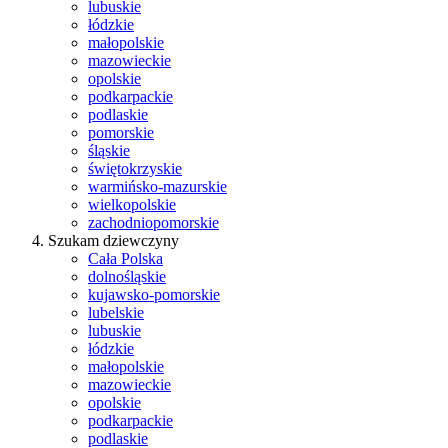
lubuskie
łódzkie
małopolskie
mazowieckie
opolskie
podkarpackie
podlaskie
pomorskie
śląskie
świętokrzyskie
warmińsko-mazurskie
wielkopolskie
zachodniopomorskie
Szukam dziewczyny
Cała Polska
dolnośląskie
kujawsko-pomorskie
lubelskie
lubuskie
łódzkie
małopolskie
mazowieckie
opolskie
podkarpackie
podlaskie