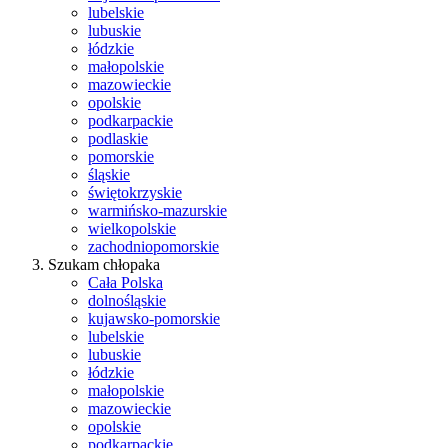
lubelskie
lubuskie
łódzkie
małopolskie
mazowieckie
opolskie
podkarpackie
podlaskie
pomorskie
śląskie
świętokrzyskie
warmińsko-mazurskie
wielkopolskie
zachodniopomorskie
Szukam chłopaka
Cała Polska
dolnośląskie
kujawsko-pomorskie
lubelskie
lubuskie
łódzkie
małopolskie
mazowieckie
opolskie
podkarpackie