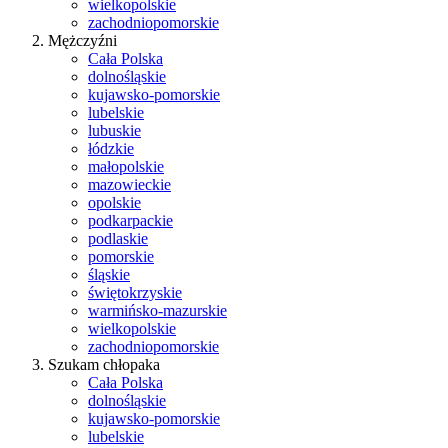
wielkopolskie
zachodniopomorskie
Mężczyźni
Cała Polska
dolnośląskie
kujawsko-pomorskie
lubelskie
lubuskie
łódzkie
małopolskie
mazowieckie
opolskie
podkarpackie
podlaskie
pomorskie
śląskie
świętokrzyskie
warmińsko-mazurskie
wielkopolskie
zachodniopomorskie
Szukam chłopaka
Cała Polska
dolnośląskie
kujawsko-pomorskie
lubelskie