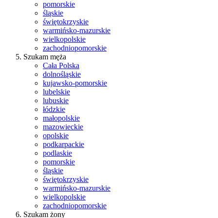
pomorskie
śląskie
świętokrzyskie
warmińsko-mazurskie
wielkopolskie
zachodniopomorskie
Szukam męża
Cała Polska
dolnośląskie
kujawsko-pomorskie
lubelskie
lubuskie
łódzkie
małopolskie
mazowieckie
opolskie
podkarpackie
podlaskie
pomorskie
śląskie
świętokrzyskie
warmińsko-mazurskie
wielkopolskie
zachodniopomorskie
Szukam żony