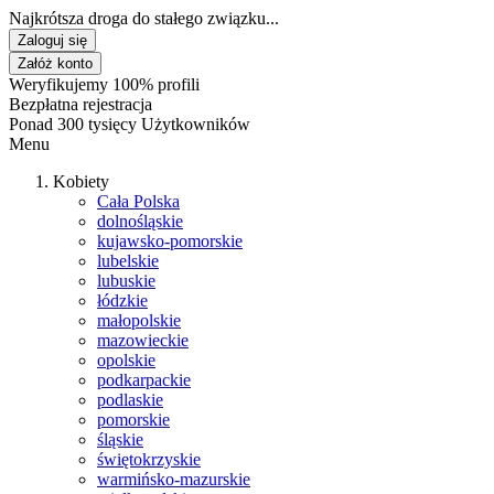
Najkrótsza droga do stałego związku...
Zaloguj się
Załóż konto
Weryfikujemy 100% profili
Bezpłatna rejestracja
Ponad 300 tysięcy Użytkowników
Menu
Kobiety
Cała Polska
dolnośląskie
kujawsko-pomorskie
lubelskie
lubuskie
łódzkie
małopolskie
mazowieckie
opolskie
podkarpackie
podlaskie
pomorskie
śląskie
świętokrzyskie
warmińsko-mazurskie