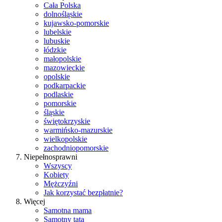
Cała Polska
dolnośląskie
kujawsko-pomorskie
lubelskie
lubuskie
łódzkie
małopolskie
mazowieckie
opolskie
podkarpackie
podlaskie
pomorskie
śląskie
świętokrzyskie
warmińsko-mazurskie
wielkopolskie
zachodniopomorskie
Niepełnosprawni
Wszyscy
Kobiety
Mężczyźni
Jak korzystać bezpłatnie?
Więcej
Samotna mama
Samotny tata