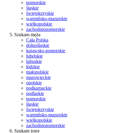
pomorskie
śląskie
świętokrzyskie
warmińsko-mazurskie
wielkopolskie
zachodniopomorskie
Szukam męża
Cała Polska
dolnośląskie
kujawsko-pomorskie
lubelskie
lubuskie
łódzkie
małopolskie
mazowieckie
opolskie
podkarpackie
podlaskie
pomorskie
śląskie
świętokrzyskie
warmińsko-mazurskie
wielkopolskie
zachodniopomorskie
Szukam żony