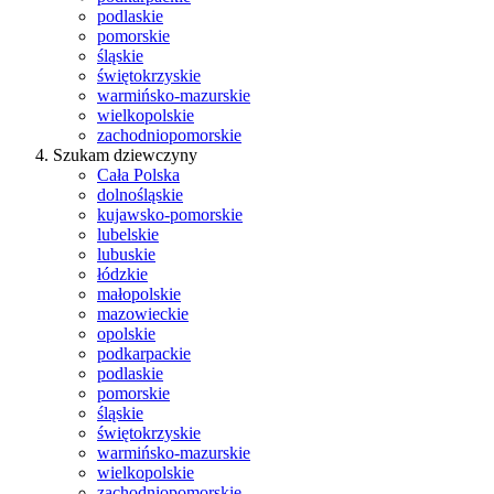
podlaskie
pomorskie
śląskie
świętokrzyskie
warmińsko-mazurskie
wielkopolskie
zachodniopomorskie
Szukam dziewczyny
Cała Polska
dolnośląskie
kujawsko-pomorskie
lubelskie
lubuskie
łódzkie
małopolskie
mazowieckie
opolskie
podkarpackie
podlaskie
pomorskie
śląskie
świętokrzyskie
warmińsko-mazurskie
wielkopolskie
zachodniopomorskie