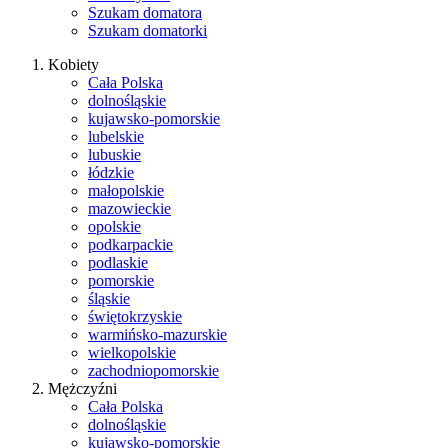
Szukam domatora
Szukam domatorki
Kobiety
Cała Polska
dolnośląskie
kujawsko-pomorskie
lubelskie
lubuskie
łódzkie
małopolskie
mazowieckie
opolskie
podkarpackie
podlaskie
pomorskie
śląskie
świętokrzyskie
warmińsko-mazurskie
wielkopolskie
zachodniopomorskie
Mężczyźni
Cała Polska
dolnośląskie
kujawsko-pomorskie