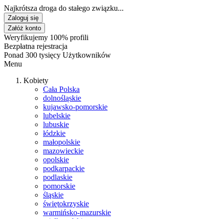
Najkrótsza droga do stałego związku...
Zaloguj się
Załóż konto
Weryfikujemy 100% profili
Bezpłatna rejestracja
Ponad 300 tysięcy Użytkowników
Menu
Kobiety
Cała Polska
dolnośląskie
kujawsko-pomorskie
lubelskie
lubuskie
łódzkie
małopolskie
mazowieckie
opolskie
podkarpackie
podlaskie
pomorskie
śląskie
świętokrzyskie
warmińsko-mazurskie