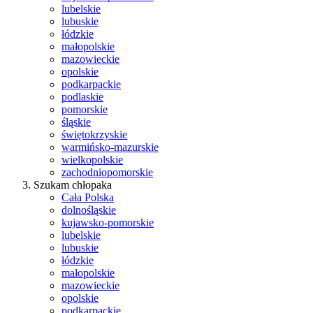
lubelskie
lubuskie
łódzkie
małopolskie
mazowieckie
opolskie
podkarpackie
podlaskie
pomorskie
śląskie
świętokrzyskie
warmińsko-mazurskie
wielkopolskie
zachodniopomorskie
Szukam chłopaka
Cała Polska
dolnośląskie
kujawsko-pomorskie
lubelskie
lubuskie
łódzkie
małopolskie
mazowieckie
opolskie
podkarpackie