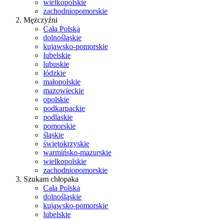
wielkopolskie
zachodniopomorskie
Mężczyźni
Cała Polska
dolnośląskie
kujawsko-pomorskie
lubelskie
lubuskie
łódzkie
małopolskie
mazowieckie
opolskie
podkarpackie
podlaskie
pomorskie
śląskie
świętokrzyskie
warmińsko-mazurskie
wielkopolskie
zachodniopomorskie
Szukam chłopaka
Cała Polska
dolnośląskie
kujawsko-pomorskie
lubelskie