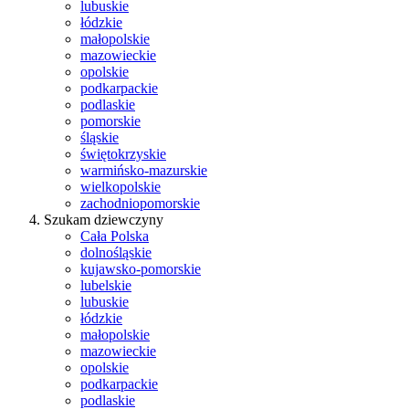
lubuskie
łódzkie
małopolskie
mazowieckie
opolskie
podkarpackie
podlaskie
pomorskie
śląskie
świętokrzyskie
warmińsko-mazurskie
wielkopolskie
zachodniopomorskie
Szukam dziewczyny
Cała Polska
dolnośląskie
kujawsko-pomorskie
lubelskie
lubuskie
łódzkie
małopolskie
mazowieckie
opolskie
podkarpackie
podlaskie