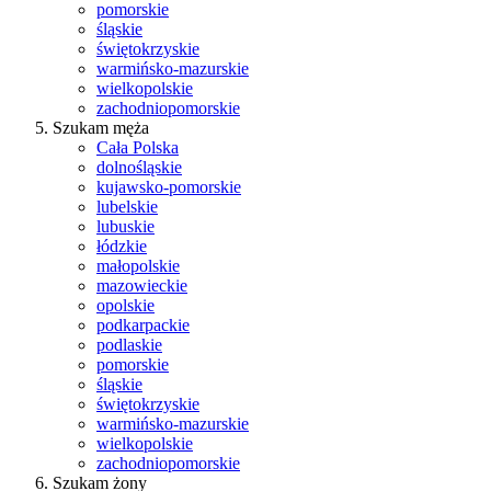
pomorskie
śląskie
świętokrzyskie
warmińsko-mazurskie
wielkopolskie
zachodniopomorskie
Szukam męża
Cała Polska
dolnośląskie
kujawsko-pomorskie
lubelskie
lubuskie
łódzkie
małopolskie
mazowieckie
opolskie
podkarpackie
podlaskie
pomorskie
śląskie
świętokrzyskie
warmińsko-mazurskie
wielkopolskie
zachodniopomorskie
Szukam żony