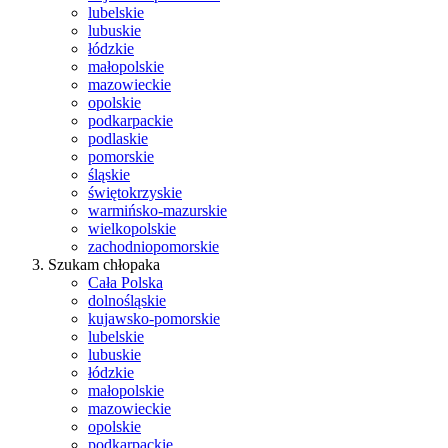
lubelskie
lubuskie
łódzkie
małopolskie
mazowieckie
opolskie
podkarpackie
podlaskie
pomorskie
śląskie
świętokrzyskie
warmińsko-mazurskie
wielkopolskie
zachodniopomorskie
Szukam chłopaka
Cała Polska
dolnośląskie
kujawsko-pomorskie
lubelskie
lubuskie
łódzkie
małopolskie
mazowieckie
opolskie
podkarpackie