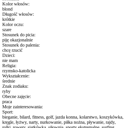
Kolor włosów:
blond
Długość włosów:
krótkie
Kolor oczu:
szare
Stosunek do picia:
piję okazjonalnie
Stosunek do palenia:
chcę rzucić
Dzieci:
nie mam
Religia:
rzymsko-katolicka
Wykształcenie:
średnie
Znak zodiaku:
ryby
Obecne zajęcie:
praca
Moje zainteresowania:
Sport:
bieganie, bilard, fitness, golf, jazda konna, kolarstwo, koszykówka,
kręgle, łyżwy, narty, nurkowanie, piłka nożna, pływanie, rajdy,
rolki, rowery, siatkówka, siłownia, sporty ekstremalne, surfing,