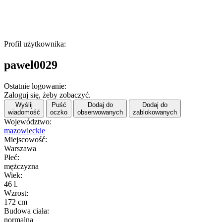
Profil użytkownika:
pawel0029
Ostatnie logowanie:
Zaloguj się, żeby zobaczyć.
Wyślij
Puść
Dodaj do
Dodaj do
wiadomość
oczko
obserwowanych
zablokowanych
Województwo:
mazowieckie
Miejscowość:
Warszawa
Płeć:
mężczyzna
Wiek:
46 l.
Wzrost:
172 cm
Budowa ciała:
normalna