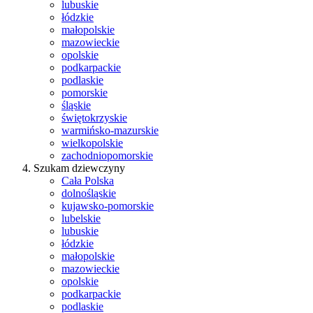
lubuskie
łódzkie
małopolskie
mazowieckie
opolskie
podkarpackie
podlaskie
pomorskie
śląskie
świętokrzyskie
warmińsko-mazurskie
wielkopolskie
zachodniopomorskie
Szukam dziewczyny
Cała Polska
dolnośląskie
kujawsko-pomorskie
lubelskie
lubuskie
łódzkie
małopolskie
mazowieckie
opolskie
podkarpackie
podlaskie