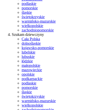
podlaskie
pomorskie
śląskie
świętokrzyskie
warmińsko-mazurskie
wielkopolskie
zachodniopomorskie
Szukam dziewczyny
Cała Polska
dolnośląskie
kujawsko-pomorskie
lubelskie
lubuskie
łódzkie
małopolskie
mazowieckie
opolskie
podkarpackie
podlaskie
pomorskie
śląskie
świętokrzyskie
warmińsko-mazurskie
wielkopolskie
zachodniopomorskie