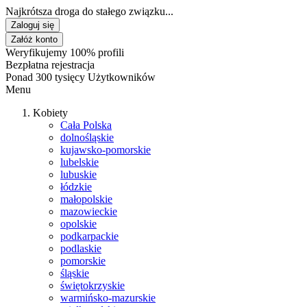
Najkrótsza droga do stałego związku...
Zaloguj się
Załóż konto
Weryfikujemy 100% profili
Bezpłatna rejestracja
Ponad 300 tysięcy Użytkowników
Menu
Kobiety
Cała Polska
dolnośląskie
kujawsko-pomorskie
lubelskie
lubuskie
łódzkie
małopolskie
mazowieckie
opolskie
podkarpackie
podlaskie
pomorskie
śląskie
świętokrzyskie
warmińsko-mazurskie