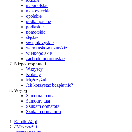
łódzkie
małopolskie
mazowieckie
opolskie
podkarpackie
podlaskie
pomorskie
śląskie
świętokrzyskie
warmińsko-mazurskie
wielkopolskie
zachodniopomorskie
Niepełnosprawni
Wszyscy
Kobiety
Mężczyźni
Jak korzystać bezpłatnie?
Więcej
Samotna mama
Samotny tata
Szukam domatora
Szukam domatorki
Randki24.pl
/
Mężczyźni