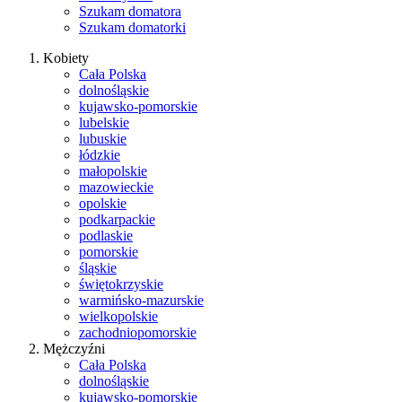
Szukam domatora
Szukam domatorki
Kobiety
Cała Polska
dolnośląskie
kujawsko-pomorskie
lubelskie
lubuskie
łódzkie
małopolskie
mazowieckie
opolskie
podkarpackie
podlaskie
pomorskie
śląskie
świętokrzyskie
warmińsko-mazurskie
wielkopolskie
zachodniopomorskie
Mężczyźni
Cała Polska
dolnośląskie
kujawsko-pomorskie