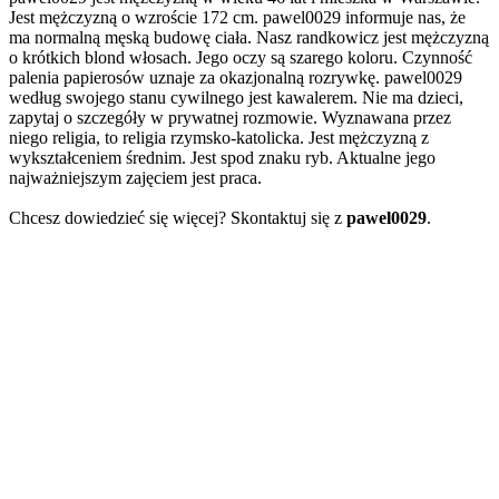
Jest mężczyzną o wzroście 172 cm. pawel0029 informuje nas, że
ma normalną męską budowę ciała. Nasz randkowicz jest mężczyzną
o krótkich blond włosach. Jego oczy są szarego koloru. Czynność
palenia papierosów uznaje za okazjonalną rozrywkę. pawel0029
według swojego stanu cywilnego jest kawalerem. Nie ma dzieci,
zapytaj o szczegóły w prywatnej rozmowie. Wyznawana przez
niego religia, to religia rzymsko-katolicka. Jest mężczyzną z
wykształceniem średnim. Jest spod znaku ryb. Aktualne jego
najważniejszym zajęciem jest praca.
Chcesz dowiedzieć się więcej? Skontaktuj się z
pawel0029
.