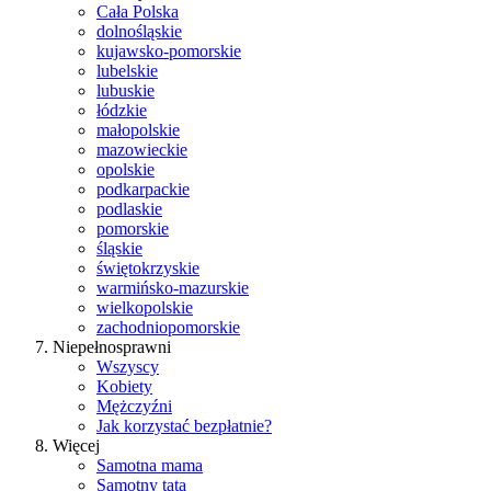
Cała Polska
dolnośląskie
kujawsko-pomorskie
lubelskie
lubuskie
łódzkie
małopolskie
mazowieckie
opolskie
podkarpackie
podlaskie
pomorskie
śląskie
świętokrzyskie
warmińsko-mazurskie
wielkopolskie
zachodniopomorskie
Niepełnosprawni
Wszyscy
Kobiety
Mężczyźni
Jak korzystać bezpłatnie?
Więcej
Samotna mama
Samotny tata