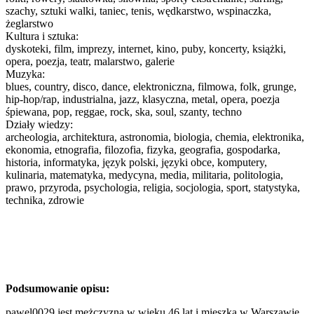
szachy, sztuki walki, taniec, tenis, wędkarstwo, wspinaczka,
żeglarstwo
Kultura i sztuka:
dyskoteki, film, imprezy, internet, kino, puby, koncerty, książki,
opera, poezja, teatr, malarstwo, galerie
Muzyka:
blues, country, disco, dance, elektroniczna, filmowa, folk, grunge,
hip-hop/rap, industrialna, jazz, klasyczna, metal, opera, poezja
śpiewana, pop, reggae, rock, ska, soul, szanty, techno
Działy wiedzy:
archeologia, architektura, astronomia, biologia, chemia, elektronika,
ekonomia, etnografia, filozofia, fizyka, geografia, gospodarka,
historia, informatyka, język polski, języki obce, komputery,
kulinaria, matematyka, medycyna, media, militaria, politologia,
prawo, przyroda, psychologia, religia, socjologia, sport, statystyka,
technika, zdrowie
Podsumowanie opisu:
pawel0029 jest mężczyzną w wieku 46 lat i mieszka w Warszawie.