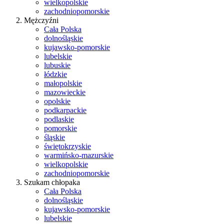
wielkopolskie
zachodniopomorskie
Mężczyźni
Cała Polska
dolnośląskie
kujawsko-pomorskie
lubelskie
lubuskie
łódzkie
małopolskie
mazowieckie
opolskie
podkarpackie
podlaskie
pomorskie
śląskie
świętokrzyskie
warmińsko-mazurskie
wielkopolskie
zachodniopomorskie
Szukam chłopaka
Cała Polska
dolnośląskie
kujawsko-pomorskie
lubelskie