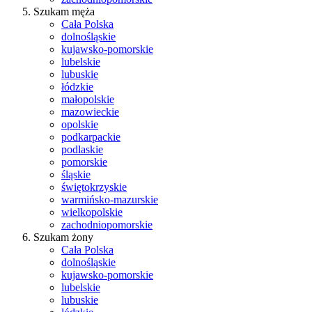
Szukam męża
Cała Polska
dolnośląskie
kujawsko-pomorskie
lubelskie
lubuskie
łódzkie
małopolskie
mazowieckie
opolskie
podkarpackie
podlaskie
pomorskie
śląskie
świętokrzyskie
warmińsko-mazurskie
wielkopolskie
zachodniopomorskie
Szukam żony
Cała Polska
dolnośląskie
kujawsko-pomorskie
lubelskie
lubuskie