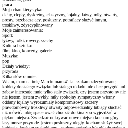
praca
Moja charakterystyka:
cichy, ciepły, dyskretny, elastyczny, lojalny, łatwy, miły, otwarty,
prosty, przebaczający, posłuszny, potrafiący służyć innym,
troskliwy, zdyscyplinowany
Moje zainteresowania:
Sport:
łyżwy, rolki, rowery, szachy
Kultura i sztuka:
film, kino, koncerty, galerie
Muzyka:
pop
Działy wiedzy:
przyroda
Kilka słów o mnie:
Witam, mam na imię Marcin mam 41 lat szukam zdecydowanej
kobiety do stałego związku lub stałego układu. nie chce przygód ani
zabaw interesuje mnie tylko stały związek. czy jestem przystojny nie
nie jestem. jestem zwykły. miły spokojny sympatyczny wierny
oddany lojalny wyrozumiały kompromisowy szczery
prawdomówny troskliwy otwarty odpowiedzialny lubiący słuchać
niż mówić. lubię spacerować chodzić do kina zoo wyjeżdżać w
piękne miejsca. Zwiedzać odkrywać nowe miejsca kocham góry
lasy morze przyrodę. jestem posłuszny uległy. kocham służyć swej
kobiecie. kocham cuckoldingu . szukam związku lub układu stałego