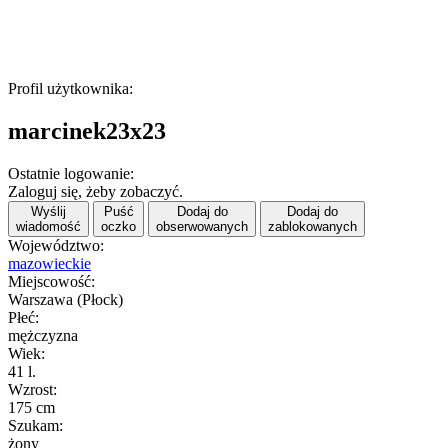
Profil użytkownika:
marcinek23x23
Ostatnie logowanie:
Zaloguj się, żeby zobaczyć.
Wyślij
Puść
Dodaj do
Dodaj do
wiadomość
oczko
obserwowanych
zablokowanych
Województwo:
mazowieckie
Miejscowość:
Warszawa (Płock)
Płeć:
mężczyzna
Wiek:
41 l.
Wzrost:
175 cm
Szukam:
żony