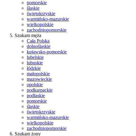
pomorskie
śląskie
świętokrzyskie
warmińsko-mazurskie
wielkopolskie
zachodniopomorskie
Szukam męża
Cała Polska
dolnośląskie
kujawsko-pomorskie
lubelskie
lubuskie
łódzkie
małopolskie
mazowieckie
opolskie
podkarpackie
podlaskie
pomorskie
śląskie
świętokrzyskie
warmińsko-mazurskie
wielkopolskie
zachodniopomorskie
Szukam żony