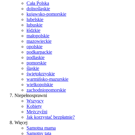
Cała Polska
dolnośląskie
kujawsko-pomorskie
lubelskie
lubuskie
łódzkie
małopolskie
mazowieckie
opolskie
podkarpackie
podlaskie
pomorskie
śląskie
świętokrzyskie
warmińsko-mazurskie
wielkopolskie
zachodniopomorskie
Niepełnosprawni
Wszyscy
Kobiety
Mężczyźni
Jak korzystać bezpłatnie?
Więcej
Samotna mama
Samotny tata