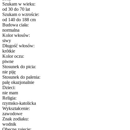
Szukam w wieku:
od 30 do 70 lat
Szukam o wzroście:
od 140 do 188 cm
Budowa ciała:
normalna
Kolor włosów:
siwy
Długość włosów:
krótkie
Kolor oczu:
piwne
Stosunek do picia:
nie piję
Stosunek do palenia:
palę okazjonalnie
Dzieci:
nie mam
Religia:
rzymsko-katolicka
Wykształcenie:
zawodowe
Znak zodiaku:
wodnik
Obecne zajęcie: