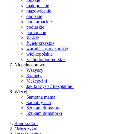
łódzkie
małopolskie
mazowieckie
opolskie
podkarpackie
podlaskie
pomorskie
śląskie
świętokrzyskie
warmińsko-mazurskie
wielkopolskie
zachodniopomorskie
Niepełnosprawni
Wszyscy
Kobiety
Mężczyźni
Jak korzystać bezpłatnie?
Więcej
Samotna mama
Samotny tata
Szukam domatora
Szukam domatorki
Randki24.pl
/
Mężczyźni