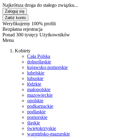
Najkrótsza droga do stałego związku...
Zaloguj się
Załóż konto
Weryfikujemy 100% profili
Bezpłatna rejestracja
Ponad 300 tysięcy Użytkowników
Menu
Kobiety
Cała Polska
dolnośląskie
kujawsko-pomorskie
lubelskie
lubuskie
łódzkie
małopolskie
mazowieckie
opolskie
podkarpackie
podlaskie
pomorskie
śląskie
świętokrzyskie
warmińsko-mazurskie