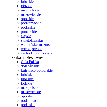
lubuskie
łódzkie
małopolskie
mazowieckie
opolskie
podkarpackie
podlaskie
pomorskie
śląskie
świętokrzyskie
warmińsko-mazurskie
wielkopolskie
zachodniopomorskie
Szukam dziewczyny
Cała Polska
dolnośląskie
kujawsko-pomorskie
lubelskie
lubuskie
łódzkie
małopolskie
mazowieckie
opolskie
podkarpackie
podlaskie