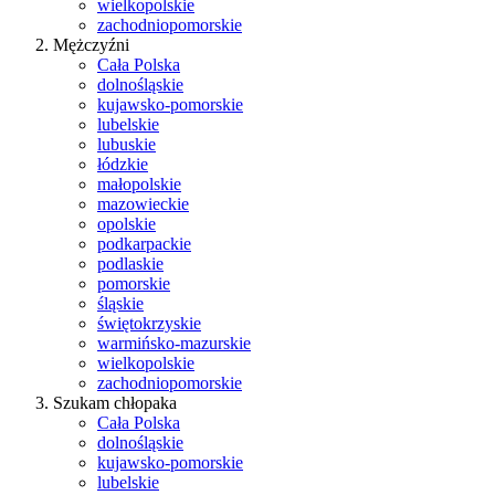
wielkopolskie
zachodniopomorskie
Mężczyźni
Cała Polska
dolnośląskie
kujawsko-pomorskie
lubelskie
lubuskie
łódzkie
małopolskie
mazowieckie
opolskie
podkarpackie
podlaskie
pomorskie
śląskie
świętokrzyskie
warmińsko-mazurskie
wielkopolskie
zachodniopomorskie
Szukam chłopaka
Cała Polska
dolnośląskie
kujawsko-pomorskie
lubelskie