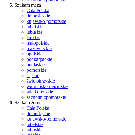
Szukam męża
Cała Polska
dolnośląskie
kujawsko-pomorskie
lubelskie
lubuskie
łódzkie
małopolskie
mazowieckie
opolskie
podkarpackie
podlaskie
pomorskie
śląskie
świętokrzyskie
warmińsko-mazurskie
wielkopolskie
zachodniopomorskie
Szukam żony
Cała Polska
dolnośląskie
kujawsko-pomorskie
lubelskie
lubuskie