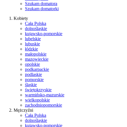
Szukam domatora
Szukam domatorki
Kobiety
Cała Polska
dolnośląskie
kujawsko-pomorskie
lubelskie
lubuskie
łódzkie
małopolskie
mazowieckie
opolskie
podkarpackie
podlaskie
pomorskie
śląskie
świętokrzyskie
warmińsko-mazurskie
wielkopolskie
zachodniopomorskie
Mężczyźni
Cała Polska
dolnośląskie
kujawsko-pomorskie