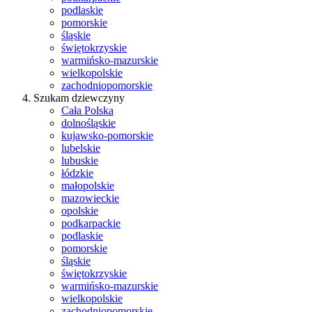
podlaskie
pomorskie
śląskie
świętokrzyskie
warmińsko-mazurskie
wielkopolskie
zachodniopomorskie
Szukam dziewczyny
Cała Polska
dolnośląskie
kujawsko-pomorskie
lubelskie
lubuskie
łódzkie
małopolskie
mazowieckie
opolskie
podkarpackie
podlaskie
pomorskie
śląskie
świętokrzyskie
warmińsko-mazurskie
wielkopolskie
zachodniopomorskie