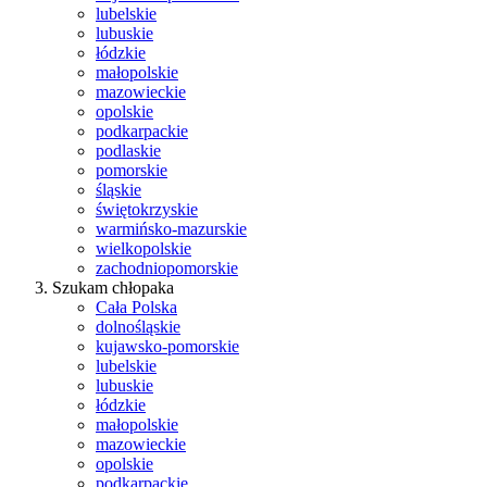
lubelskie
lubuskie
łódzkie
małopolskie
mazowieckie
opolskie
podkarpackie
podlaskie
pomorskie
śląskie
świętokrzyskie
warmińsko-mazurskie
wielkopolskie
zachodniopomorskie
Szukam chłopaka
Cała Polska
dolnośląskie
kujawsko-pomorskie
lubelskie
lubuskie
łódzkie
małopolskie
mazowieckie
opolskie
podkarpackie