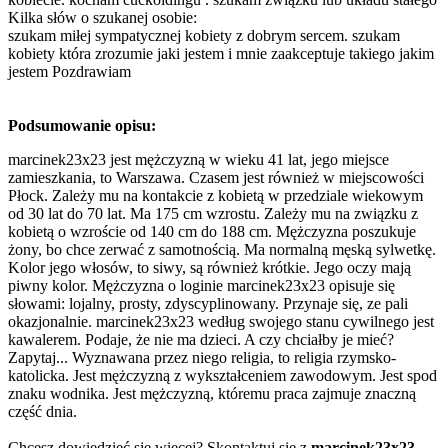
Kilka słów o szukanej osobie:
szukam miłej sympatycznej kobiety z dobrym sercem. szukam
kobiety która zrozumie jaki jestem i mnie zaakceptuje takiego jakim
jestem Pozdrawiam
Podsumowanie opisu:
marcinek23x23 jest mężczyzną w wieku 41 lat, jego miejsce
zamieszkania, to Warszawa. Czasem jest również w miejscowości
Płock. Zależy mu na kontakcie z kobietą w przedziale wiekowym
od 30 lat do 70 lat. Ma 175 cm wzrostu. Zależy mu na związku z
kobietą o wzroście od 140 cm do 188 cm. Mężczyzna poszukuje
żony, bo chce zerwać z samotnością. Ma normalną męską sylwetkę.
Kolor jego włosów, to siwy, są również krótkie. Jego oczy mają
piwny kolor. Mężczyzna o loginie marcinek23x23 opisuje się
słowami: lojalny, prosty, zdyscyplinowany. Przynaje się, ze pali
okazjonalnie. marcinek23x23 według swojego stanu cywilnego jest
kawalerem. Podaje, że nie ma dzieci. A czy chciałby je mieć?
Zapytaj... Wyznawana przez niego religia, to religia rzymsko-
katolicka. Jest mężczyzną z wykształceniem zawodowym. Jest spod
znaku wodnika. Jest mężczyzną, któremu praca zajmuje znaczną
część dnia.
Chcesz dowiedzieć się więcej? Skontaktuj się z
marcinek23x23
.