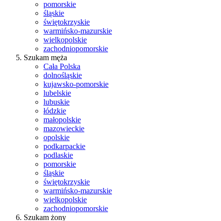
pomorskie
śląskie
świętokrzyskie
warmińsko-mazurskie
wielkopolskie
zachodniopomorskie
Szukam męża
Cała Polska
dolnośląskie
kujawsko-pomorskie
lubelskie
lubuskie
łódzkie
małopolskie
mazowieckie
opolskie
podkarpackie
podlaskie
pomorskie
śląskie
świętokrzyskie
warmińsko-mazurskie
wielkopolskie
zachodniopomorskie
Szukam żony