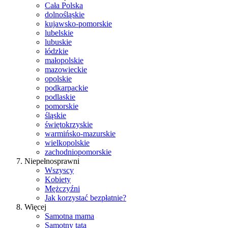
Cała Polska
dolnośląskie
kujawsko-pomorskie
lubelskie
lubuskie
łódzkie
małopolskie
mazowieckie
opolskie
podkarpackie
podlaskie
pomorskie
śląskie
świętokrzyskie
warmińsko-mazurskie
wielkopolskie
zachodniopomorskie
Niepełnosprawni
Wszyscy
Kobiety
Mężczyźni
Jak korzystać bezpłatnie?
Więcej
Samotna mama
Samotny tata