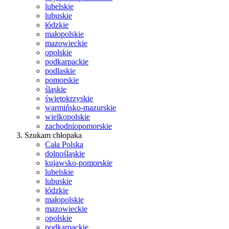
lubelskie
lubuskie
łódzkie
małopolskie
mazowieckie
opolskie
podkarpackie
podlaskie
pomorskie
śląskie
świętokrzyskie
warmińsko-mazurskie
wielkopolskie
zachodniopomorskie
Szukam chłopaka
Cała Polska
dolnośląskie
kujawsko-pomorskie
lubelskie
lubuskie
łódzkie
małopolskie
mazowieckie
opolskie
podkarpackie