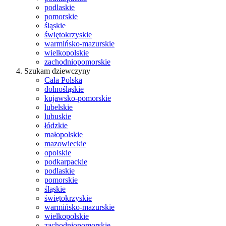
podlaskie
pomorskie
śląskie
świętokrzyskie
warmińsko-mazurskie
wielkopolskie
zachodniopomorskie
Szukam dziewczyny
Cała Polska
dolnośląskie
kujawsko-pomorskie
lubelskie
lubuskie
łódzkie
małopolskie
mazowieckie
opolskie
podkarpackie
podlaskie
pomorskie
śląskie
świętokrzyskie
warmińsko-mazurskie
wielkopolskie
zachodniopomorskie