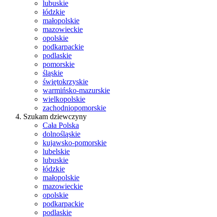
lubuskie
łódzkie
małopolskie
mazowieckie
opolskie
podkarpackie
podlaskie
pomorskie
śląskie
świętokrzyskie
warmińsko-mazurskie
wielkopolskie
zachodniopomorskie
Szukam dziewczyny
Cała Polska
dolnośląskie
kujawsko-pomorskie
lubelskie
lubuskie
łódzkie
małopolskie
mazowieckie
opolskie
podkarpackie
podlaskie