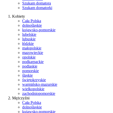
Szukam domatora
Szukam domatorki
Kobiety
Cała Polska
dolnośląskie
kujawsko-pomorskie
lubelskie
lubuskie
łódzkie
małopolskie
mazowieckie
opolskie
podkarpackie
podlaskie
pomorskie
śląskie
świętokrzyskie
warmińsko-mazurskie
wielkopolskie
zachodniopomorskie
Mężczyźni
Cała Polska
dolnośląskie
kujawsko-pomorskie