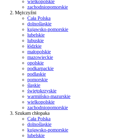
wielkopolskie
zachodniopomorskie
Mężczyźni
Cała Polska
dolnośląskie
kujawsko-pomorskie
lubelskie
lubuskie
łódzkie
małopolskie
mazowieckie
opolskie
podkarpackie
podlaskie
pomorskie
śląskie
świętokrzyskie
warmińsko-mazurskie
wielkopolskie
zachodniopomorskie
Szukam chłopaka
Cała Polska
dolnośląskie
kujawsko-pomorskie
lubelskie