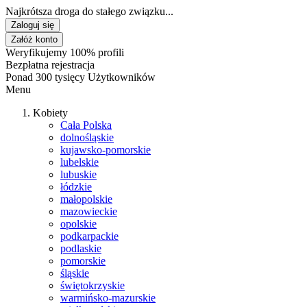
Najkrótsza droga do stałego związku...
Zaloguj się
Załóż konto
Weryfikujemy 100% profili
Bezpłatna rejestracja
Ponad 300 tysięcy Użytkowników
Menu
Kobiety
Cała Polska
dolnośląskie
kujawsko-pomorskie
lubelskie
lubuskie
łódzkie
małopolskie
mazowieckie
opolskie
podkarpackie
podlaskie
pomorskie
śląskie
świętokrzyskie
warmińsko-mazurskie