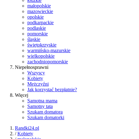
łódzkie
małopolskie
mazowieckie
opolskie
podkarpackie
podlaskie
pomorskie
śląskie
świętokrzyskie
warmińsko-mazurskie
wielkopolskie
zachodniopomorskie
Niepełnosprawni
Wszyscy
Kobiety
Mężczyźni
Jak korzystać bezpłatnie?
Więcej
Samotna mama
Samotny tata
Szukam domatora
Szukam domatorki
Randki24.pl
/
Kobiety