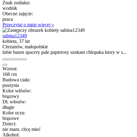
Znak zodiaku:
wodnik
Obecne zajęcie:
praca
Przeczytaj o mnie więcej »
sabina12349
kobieta, 37 lat
Chrzanów, małopolskie
lubie basen spacery pale papierosy szukam chlopaka ktory w s...
Wzrost:
168 cm
Budowa ciała:
puszysta
Kolor włósów:
brązowy
Dł. włosów:
długie
Kolor oczu:
brązowe
Dzieci:
nie mam, chcę mieć
Alkohol: