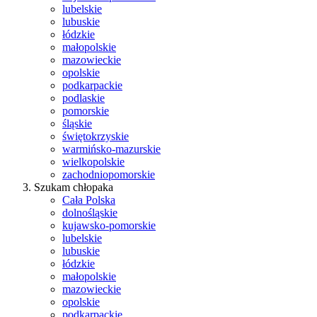
lubelskie
lubuskie
łódzkie
małopolskie
mazowieckie
opolskie
podkarpackie
podlaskie
pomorskie
śląskie
świętokrzyskie
warmińsko-mazurskie
wielkopolskie
zachodniopomorskie
Szukam chłopaka
Cała Polska
dolnośląskie
kujawsko-pomorskie
lubelskie
lubuskie
łódzkie
małopolskie
mazowieckie
opolskie
podkarpackie