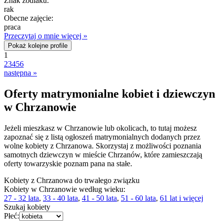
Znak zodiaku:
rak
Obecne zajęcie:
praca
Przeczytaj o mnie więcej »
Pokaż kolejne profile
1
2
3
4
5
6
następna »
Oferty matrymonialne kobiet i dziewczyn
w Chrzanowie
Jeżeli mieszkasz w Chrzanowie lub okolicach, to tutaj możesz
zapoznać się z listą ogłoszeń matrymonialnych dodanych przez
wolne kobiety z Chrzanowa. Skorzystaj z możliwości poznania
samotnych dziewczyn w mieście Chrzanów, które zamieszczają
oferty towarzyskie poznam pana na stałe.
Kobiety z Chrzanowa do trwałego związku
Kobiety w Chrzanowie według wieku:
27 - 32 lata
,
33 - 40 lata
,
41 - 50 lata
,
51 - 60 lata
,
61 lat i więcej
Szukaj kobiety
Płeć: