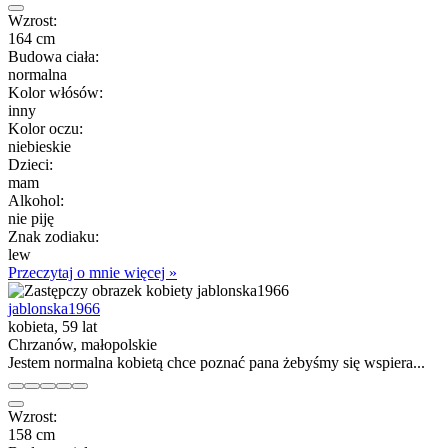
Wzrost:
164 cm
Budowa ciała:
normalna
Kolor włósów:
inny
Kolor oczu:
niebieskie
Dzieci:
mam
Alkohol:
nie piję
Znak zodiaku:
lew
Przeczytaj o mnie więcej »
jablonska1966
kobieta, 59 lat
Chrzanów, małopolskie
Jestem normalna kobietą chce poznać pana żebyśmy się wspiera...
Wzrost:
158 cm