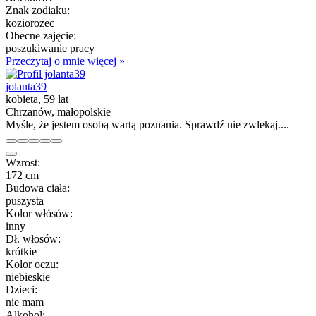
Znak zodiaku:
koziorożec
Obecne zajęcie:
poszukiwanie pracy
Przeczytaj o mnie więcej »
jolanta39
kobieta, 59 lat
Chrzanów, małopolskie
Myśle, że jestem osobą wartą poznania. Sprawdź nie zwlekaj....
Wzrost:
172 cm
Budowa ciała:
puszysta
Kolor włósów:
inny
Dł. włosów:
krótkie
Kolor oczu:
niebieskie
Dzieci:
nie mam
Alkohol: