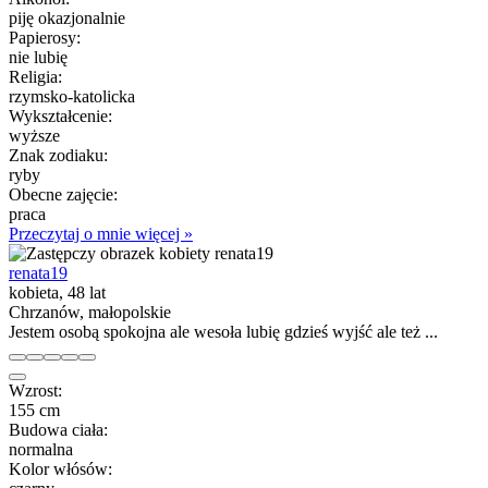
piję okazjonalnie
Papierosy:
nie lubię
Religia:
rzymsko-katolicka
Wykształcenie:
wyższe
Znak zodiaku:
ryby
Obecne zajęcie:
praca
Przeczytaj o mnie więcej »
renata19
kobieta, 48 lat
Chrzanów, małopolskie
Jestem osobą spokojna ale wesoła lubię gdzieś wyjść ale też ...
Wzrost:
155 cm
Budowa ciała:
normalna
Kolor włósów: