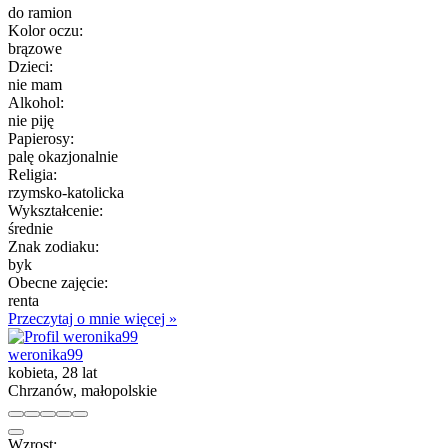
do ramion
Kolor oczu:
brązowe
Dzieci:
nie mam
Alkohol:
nie piję
Papierosy:
palę okazjonalnie
Religia:
rzymsko-katolicka
Wykształcenie:
średnie
Znak zodiaku:
byk
Obecne zajęcie:
renta
Przeczytaj o mnie więcej »
weronika99
kobieta, 28 lat
Chrzanów, małopolskie
Wzrost: