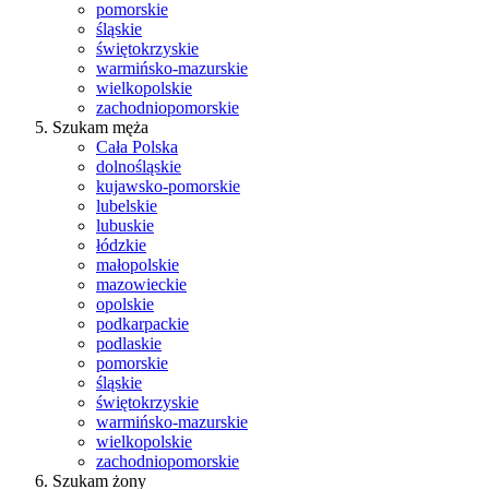
pomorskie
śląskie
świętokrzyskie
warmińsko-mazurskie
wielkopolskie
zachodniopomorskie
Szukam męża
Cała Polska
dolnośląskie
kujawsko-pomorskie
lubelskie
lubuskie
łódzkie
małopolskie
mazowieckie
opolskie
podkarpackie
podlaskie
pomorskie
śląskie
świętokrzyskie
warmińsko-mazurskie
wielkopolskie
zachodniopomorskie
Szukam żony