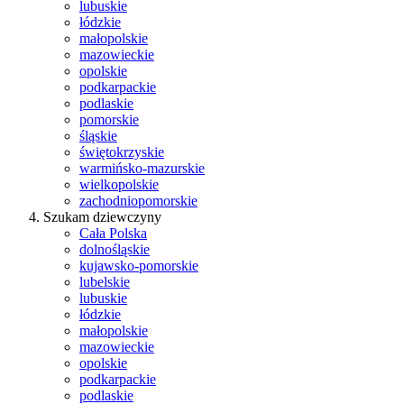
lubuskie
łódzkie
małopolskie
mazowieckie
opolskie
podkarpackie
podlaskie
pomorskie
śląskie
świętokrzyskie
warmińsko-mazurskie
wielkopolskie
zachodniopomorskie
Szukam dziewczyny
Cała Polska
dolnośląskie
kujawsko-pomorskie
lubelskie
lubuskie
łódzkie
małopolskie
mazowieckie
opolskie
podkarpackie
podlaskie