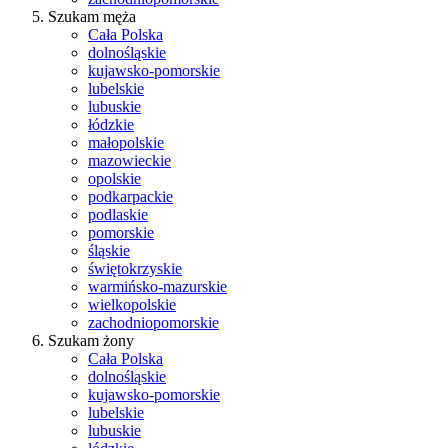
Szukam męża
Cała Polska
dolnośląskie
kujawsko-pomorskie
lubelskie
lubuskie
łódzkie
małopolskie
mazowieckie
opolskie
podkarpackie
podlaskie
pomorskie
śląskie
świętokrzyskie
warmińsko-mazurskie
wielkopolskie
zachodniopomorskie
Szukam żony
Cała Polska
dolnośląskie
kujawsko-pomorskie
lubelskie
lubuskie