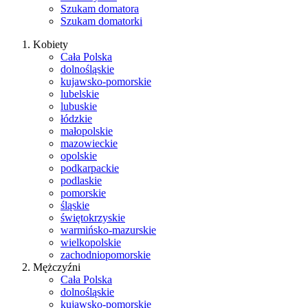
Szukam domatora
Szukam domatorki
Kobiety
Cała Polska
dolnośląskie
kujawsko-pomorskie
lubelskie
lubuskie
łódzkie
małopolskie
mazowieckie
opolskie
podkarpackie
podlaskie
pomorskie
śląskie
świętokrzyskie
warmińsko-mazurskie
wielkopolskie
zachodniopomorskie
Mężczyźni
Cała Polska
dolnośląskie
kujawsko-pomorskie