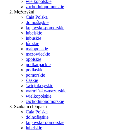
wielkopolskie
zachodniopomorskie
Mężczyźni
Cała Polska
dolnośląskie
kujawsko-pomorskie
lubelskie
lubuskie
łódzkie
małopolskie
mazowieckie
opolskie
podkarpackie
podlaskie
pomorskie
śląskie
świętokrzyskie
warmińsko-mazurskie
wielkopolskie
zachodniopomorskie
Szukam chłopaka
Cała Polska
dolnośląskie
kujawsko-pomorskie
lubelskie