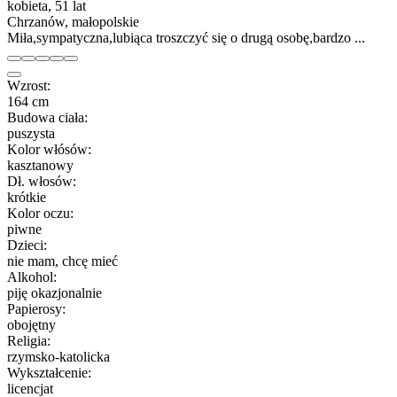
kobieta, 51 lat
Chrzanów, małopolskie
Miła,sympatyczna,lubiąca troszczyć się o drugą osobę,bardzo ...
Wzrost:
164 cm
Budowa ciała:
puszysta
Kolor włósów:
kasztanowy
Dł. włosów:
krótkie
Kolor oczu:
piwne
Dzieci:
nie mam, chcę mieć
Alkohol:
piję okazjonalnie
Papierosy:
obojętny
Religia:
rzymsko-katolicka
Wykształcenie:
licencjat