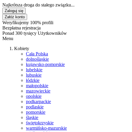
Najkrótsza droga do stałego związku...
Zaloguj się
Załóż konto
Weryfikujemy 100% profili
Bezpłatna rejestracja
Ponad 300 tysięcy Użytkowników
Menu
Kobiety
Cała Polska
dolnośląskie
kujawsko-pomorskie
lubelskie
lubuskie
łódzkie
małopolskie
mazowieckie
opolskie
podkarpackie
podlaskie
pomorskie
śląskie
świętokrzyskie
warmińsko-mazurskie