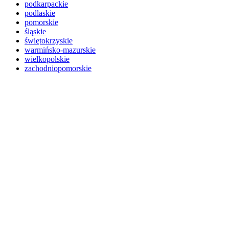
podkarpackie
podlaskie
pomorskie
śląskie
świętokrzyskie
warmińsko-mazurskie
wielkopolskie
zachodniopomorskie