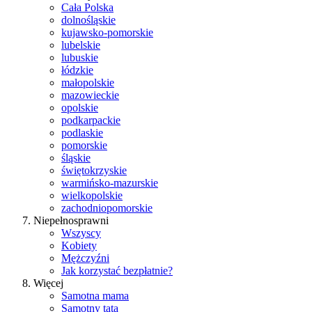
Cała Polska
dolnośląskie
kujawsko-pomorskie
lubelskie
lubuskie
łódzkie
małopolskie
mazowieckie
opolskie
podkarpackie
podlaskie
pomorskie
śląskie
świętokrzyskie
warmińsko-mazurskie
wielkopolskie
zachodniopomorskie
Niepełnosprawni
Wszyscy
Kobiety
Mężczyźni
Jak korzystać bezpłatnie?
Więcej
Samotna mama
Samotny tata