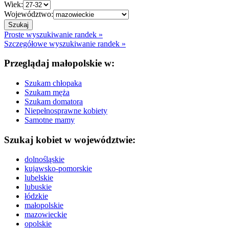
Wiek:
Województwo:
Proste wyszukiwanie randek »
Szczegółowe wyszukiwanie randek »
Przeglądaj małopolskie w:
Szukam chłopaka
Szukam męża
Szukam domatora
Niepełnosprawne kobiety
Samotne mamy
Szukaj kobiet w województwie:
dolnośląskie
kujawsko-pomorskie
lubelskie
lubuskie
łódzkie
małopolskie
mazowieckie
opolskie