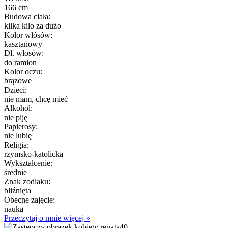
166 cm
Budowa ciała:
kilka kilo za dużo
Kolor włósów:
kasztanowy
Dł. włosów:
do ramion
Kolor oczu:
brązowe
Dzieci:
nie mam, chcę mieć
Alkohol:
nie piję
Papierosy:
nie lubię
Religia:
rzymsko-katolicka
Wykształcenie:
średnie
Znak zodiaku:
bliźnięta
Obecne zajęcie:
nauka
Przeczytaj o mnie więcej »