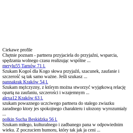
Ciekawe profile
Chętnie poznam - partnera przyjaciela do przyjaźni, wsparcia,
spędzania wolnego czasu realizując wspólne ...
merylu55 Tarnów 71 l.
Szukam Kogoś dla Kogo słowa przyjaźń, szacunek, zaufanie i
szczerość są tak samo ważne. Jeśli szukasz ...
pannakrak Kraków 54 l.
Szukam mężczyzny, z którym można stworzyć wyjątkową relację
opartą na zaufaniu, szczerości i wzajemnym ...
alexa12 Kraków 63 l.
szukam powaznego uczciwego partnera do stalego zwiazku
zaradnego ktory jes spokojnego charakteru i ulozony wyrozumialy
...
polkin Sucha Beskidzka 56 l.
Szukam miłego, kulturalnego i zadbanego pana w odpowiednim
wieku. Z poczuciem humoru, który tak jak ja ceni ...