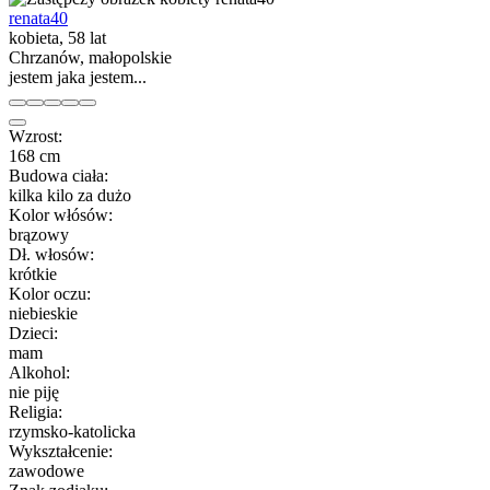
renata40
kobieta, 58 lat
Chrzanów, małopolskie
jestem jaka jestem...
Wzrost:
168 cm
Budowa ciała:
kilka kilo za dużo
Kolor włósów:
brązowy
Dł. włosów:
krótkie
Kolor oczu:
niebieskie
Dzieci:
mam
Alkohol:
nie piję
Religia:
rzymsko-katolicka
Wykształcenie:
zawodowe