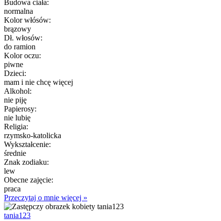
Budowa ciała:
normalna
Kolor włósów:
brązowy
Dł. włosów:
do ramion
Kolor oczu:
piwne
Dzieci:
mam i nie chcę więcej
Alkohol:
nie piję
Papierosy:
nie lubię
Religia:
rzymsko-katolicka
Wykształcenie:
średnie
Znak zodiaku:
lew
Obecne zajęcie:
praca
Przeczytaj o mnie więcej »
tania123