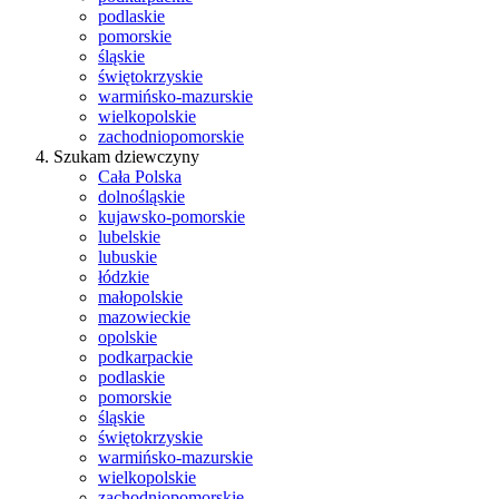
podlaskie
pomorskie
śląskie
świętokrzyskie
warmińsko-mazurskie
wielkopolskie
zachodniopomorskie
Szukam dziewczyny
Cała Polska
dolnośląskie
kujawsko-pomorskie
lubelskie
lubuskie
łódzkie
małopolskie
mazowieckie
opolskie
podkarpackie
podlaskie
pomorskie
śląskie
świętokrzyskie
warmińsko-mazurskie
wielkopolskie
zachodniopomorskie