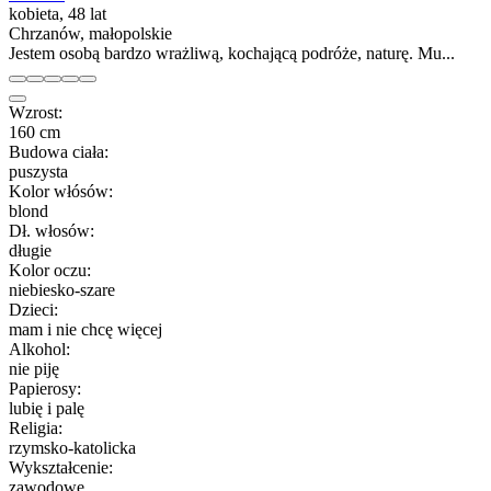
kobieta, 48 lat
Chrzanów, małopolskie
Jestem osobą bardzo wrażliwą, kochającą podróże, naturę. Mu...
Wzrost:
160 cm
Budowa ciała:
puszysta
Kolor włósów:
blond
Dł. włosów:
długie
Kolor oczu:
niebiesko-szare
Dzieci:
mam i nie chcę więcej
Alkohol:
nie piję
Papierosy:
lubię i palę
Religia:
rzymsko-katolicka
Wykształcenie:
zawodowe