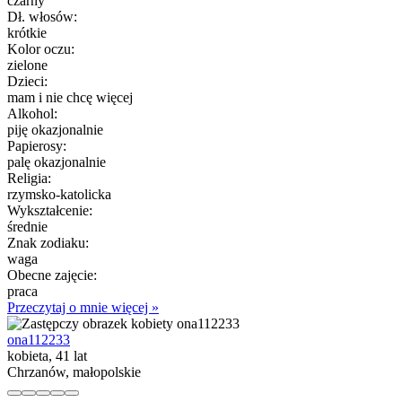
czarny
Dł. włosów:
krótkie
Kolor oczu:
zielone
Dzieci:
mam i nie chcę więcej
Alkohol:
piję okazjonalnie
Papierosy:
palę okazjonalnie
Religia:
rzymsko-katolicka
Wykształcenie:
średnie
Znak zodiaku:
waga
Obecne zajęcie:
praca
Przeczytaj o mnie więcej »
ona112233
kobieta, 41 lat
Chrzanów, małopolskie