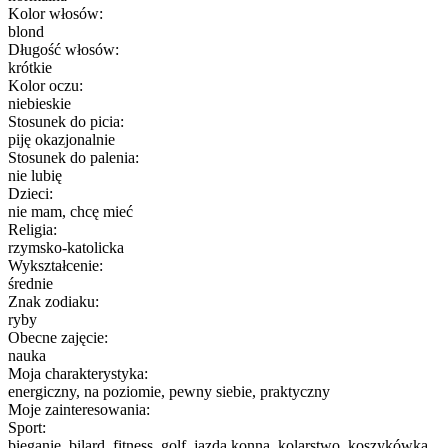
Kolor włosów:
blond
Długość włosów:
krótkie
Kolor oczu:
niebieskie
Stosunek do picia:
piję okazjonalnie
Stosunek do palenia:
nie lubię
Dzieci:
nie mam, chcę mieć
Religia:
rzymsko-katolicka
Wykształcenie:
średnie
Znak zodiaku:
ryby
Obecne zajęcie:
nauka
Moja charakterystyka:
energiczny, na poziomie, pewny siebie, praktyczny
Moje zainteresowania:
Sport:
bieganie, bilard, fitness, golf, jazda konna, kolarstwo, koszykówka,