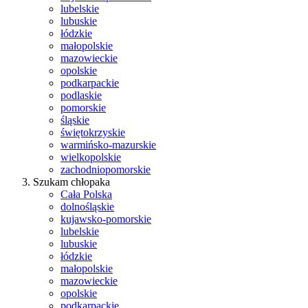
lubelskie
lubuskie
łódzkie
małopolskie
mazowieckie
opolskie
podkarpackie
podlaskie
pomorskie
śląskie
świętokrzyskie
warmińsko-mazurskie
wielkopolskie
zachodniopomorskie
Szukam chłopaka
Cała Polska
dolnośląskie
kujawsko-pomorskie
lubelskie
lubuskie
łódzkie
małopolskie
mazowieckie
opolskie
podkarpackie