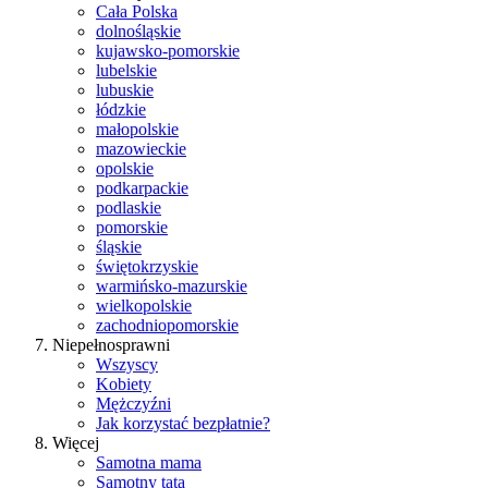
Cała Polska
dolnośląskie
kujawsko-pomorskie
lubelskie
lubuskie
łódzkie
małopolskie
mazowieckie
opolskie
podkarpackie
podlaskie
pomorskie
śląskie
świętokrzyskie
warmińsko-mazurskie
wielkopolskie
zachodniopomorskie
Niepełnosprawni
Wszyscy
Kobiety
Mężczyźni
Jak korzystać bezpłatnie?
Więcej
Samotna mama
Samotny tata