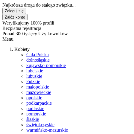
Najkrótsza droga do stałego związku...
Zaloguj się
Załóż konto
Weryfikujemy 100% profili
Bezpłatna rejestracja
Ponad 300 tysięcy Użytkowników
Menu
Kobiety
Cała Polska
dolnośląskie
kujawsko-pomorskie
lubelskie
lubuskie
łódzkie
małopolskie
mazowieckie
opolskie
podkarpackie
podlaskie
pomorskie
śląskie
świętokrzyskie
warmińsko-mazurskie