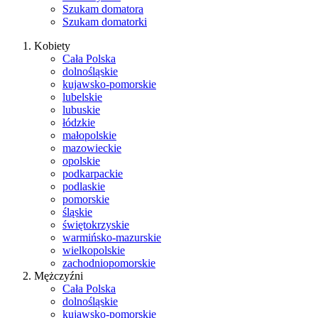
Szukam domatora
Szukam domatorki
Kobiety
Cała Polska
dolnośląskie
kujawsko-pomorskie
lubelskie
lubuskie
łódzkie
małopolskie
mazowieckie
opolskie
podkarpackie
podlaskie
pomorskie
śląskie
świętokrzyskie
warmińsko-mazurskie
wielkopolskie
zachodniopomorskie
Mężczyźni
Cała Polska
dolnośląskie
kujawsko-pomorskie