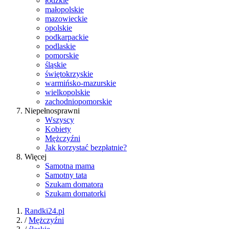
łódzkie
małopolskie
mazowieckie
opolskie
podkarpackie
podlaskie
pomorskie
śląskie
świętokrzyskie
warmińsko-mazurskie
wielkopolskie
zachodniopomorskie
Niepełnosprawni
Wszyscy
Kobiety
Mężczyźni
Jak korzystać bezpłatnie?
Więcej
Samotna mama
Samotny tata
Szukam domatora
Szukam domatorki
Randki24.pl
/
Mężczyźni