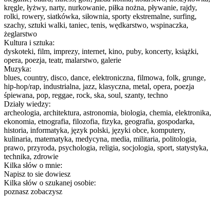
kręgle, łyżwy, narty, nurkowanie, piłka nożna, pływanie, rajdy,
rolki, rowery, siatkówka, siłownia, sporty ekstremalne, surfing,
szachy, sztuki walki, taniec, tenis, wędkarstwo, wspinaczka,
żeglarstwo
Kultura i sztuka:
dyskoteki, film, imprezy, internet, kino, puby, koncerty, książki,
opera, poezja, teatr, malarstwo, galerie
Muzyka:
blues, country, disco, dance, elektroniczna, filmowa, folk, grunge,
hip-hop/rap, industrialna, jazz, klasyczna, metal, opera, poezja
śpiewana, pop, reggae, rock, ska, soul, szanty, techno
Działy wiedzy:
archeologia, architektura, astronomia, biologia, chemia, elektronika,
ekonomia, etnografia, filozofia, fizyka, geografia, gospodarka,
historia, informatyka, język polski, języki obce, komputery,
kulinaria, matematyka, medycyna, media, militaria, politologia,
prawo, przyroda, psychologia, religia, socjologia, sport, statystyka,
technika, zdrowie
Kilka słów o mnie:
Napisz to sie dowiesz
Kilka słów o szukanej osobie:
poznasz zobaczysz