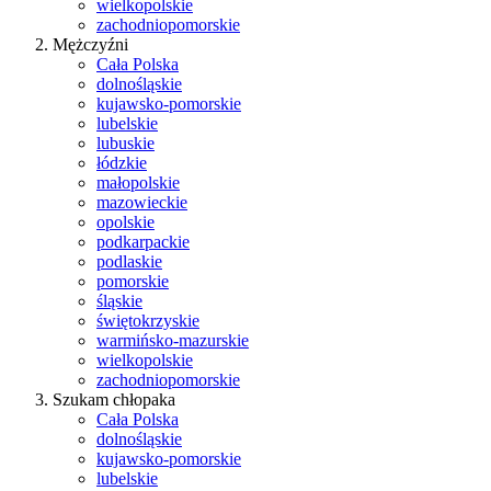
wielkopolskie
zachodniopomorskie
Mężczyźni
Cała Polska
dolnośląskie
kujawsko-pomorskie
lubelskie
lubuskie
łódzkie
małopolskie
mazowieckie
opolskie
podkarpackie
podlaskie
pomorskie
śląskie
świętokrzyskie
warmińsko-mazurskie
wielkopolskie
zachodniopomorskie
Szukam chłopaka
Cała Polska
dolnośląskie
kujawsko-pomorskie
lubelskie