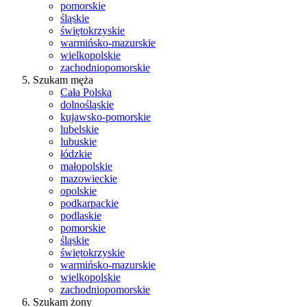
pomorskie
śląskie
świętokrzyskie
warmińsko-mazurskie
wielkopolskie
zachodniopomorskie
Szukam męża
Cała Polska
dolnośląskie
kujawsko-pomorskie
lubelskie
lubuskie
łódzkie
małopolskie
mazowieckie
opolskie
podkarpackie
podlaskie
pomorskie
śląskie
świętokrzyskie
warmińsko-mazurskie
wielkopolskie
zachodniopomorskie
Szukam żony