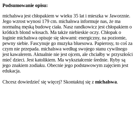
Podsumowanie opisu:
michalswa jest chłopakiem w wieku 35 lat i mieszka w Jaworznie.
Jego wzrost wynosi 179 cm. michalswa informuje nas, że ma
normalną męską budowę ciała. Nasz randkowicz jest chłopakiem o
krótkich blond włosach. Ma także niebieskie oczy. Chłopak o
loginie michalswa opisuje się słowami: energiczny, na poziomie,
pewny siebie. Fascynuje go muzyka bluesowa. Papierosy, to coś za
czym nie przepada. michalswa według swojego stanu cywilnego
jest kawalerem. Aktualnie nie jest ojcem, ale chciałby w przyszłości
mieć dzieci. Jest katolikiem. Ma wykształcenie średnie. Ryby są
jego znakiem zodiaku. Obecnie jego podstawowym zajęciem jest
edukacja.
Chcesz dowiedzieć się więcej? Skontaktuj się z
michalswa
.