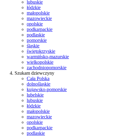
lubuskie
łódzkie
małopolskie
mazowieckie
opolskie
podkarpackie
podlaskie
pomorskie
śląskie
świętokrzyskie
warmińsko-mazurskie
wielkopolskie
zachodniopomorskie
Szukam dziewczyny
Cała Polska
dolnośląskie
kujawsko-pomorskie
lubelskie
lubuskie
łódzkie
małopolskie
mazowieckie
opolskie
podkarpackie
podlaskie