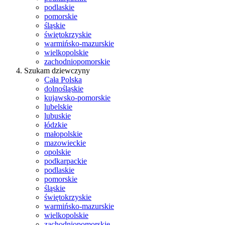
podlaskie
pomorskie
śląskie
świętokrzyskie
warmińsko-mazurskie
wielkopolskie
zachodniopomorskie
Szukam dziewczyny
Cała Polska
dolnośląskie
kujawsko-pomorskie
lubelskie
lubuskie
łódzkie
małopolskie
mazowieckie
opolskie
podkarpackie
podlaskie
pomorskie
śląskie
świętokrzyskie
warmińsko-mazurskie
wielkopolskie
zachodniopomorskie