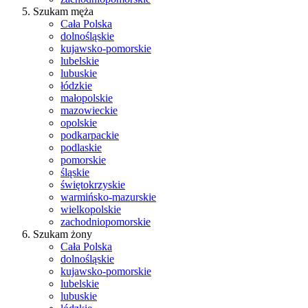
Szukam męża
Cała Polska
dolnośląskie
kujawsko-pomorskie
lubelskie
lubuskie
łódzkie
małopolskie
mazowieckie
opolskie
podkarpackie
podlaskie
pomorskie
śląskie
świętokrzyskie
warmińsko-mazurskie
wielkopolskie
zachodniopomorskie
Szukam żony
Cała Polska
dolnośląskie
kujawsko-pomorskie
lubelskie
lubuskie