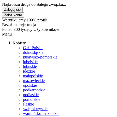
Najkrótsza droga do stałego związku...
Zaloguj się
Załóż konto
Weryfikujemy 100% profili
Bezpłatna rejestracja
Ponad 300 tysięcy Użytkowników
Menu
Kobiety
Cała Polska
dolnośląskie
kujawsko-pomorskie
lubelskie
lubuskie
łódzkie
małopolskie
mazowieckie
opolskie
podkarpackie
podlaskie
pomorskie
śląskie
świętokrzyskie
warmińsko-mazurskie