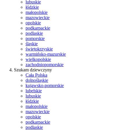
lubuskie
łódzkie
małopolskie
mazowieckie
opolskie
podkarpackie
podlaskie
pomorskie
śląskie
świętokrzyskie
warmińsko-mazurskie
wielkopolskie
zachodniopomorskie
Szukam dziewczyny
Cała Polska
dolnośląskie
kujawsko-pomorskie
lubelskie
lubuskie
łódzkie
małopolskie
mazowieckie
opolskie
podkarpackie
podlaskie