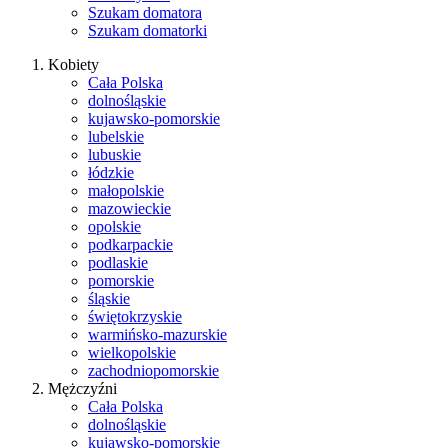
Szukam domatora
Szukam domatorki
Kobiety
Cała Polska
dolnośląskie
kujawsko-pomorskie
lubelskie
lubuskie
łódzkie
małopolskie
mazowieckie
opolskie
podkarpackie
podlaskie
pomorskie
śląskie
świętokrzyskie
warmińsko-mazurskie
wielkopolskie
zachodniopomorskie
Mężczyźni
Cała Polska
dolnośląskie
kujawsko-pomorskie