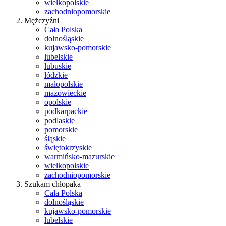
wielkopolskie
zachodniopomorskie
Mężczyźni
Cała Polska
dolnośląskie
kujawsko-pomorskie
lubelskie
lubuskie
łódzkie
małopolskie
mazowieckie
opolskie
podkarpackie
podlaskie
pomorskie
śląskie
świętokrzyskie
warmińsko-mazurskie
wielkopolskie
zachodniopomorskie
Szukam chłopaka
Cała Polska
dolnośląskie
kujawsko-pomorskie
lubelskie