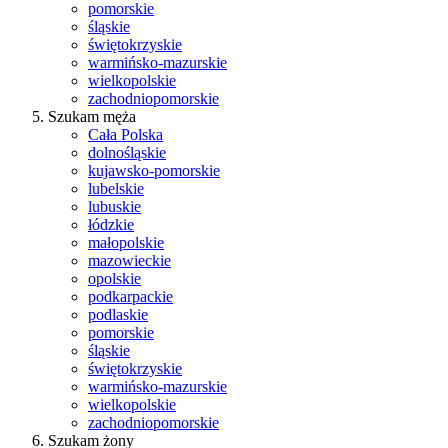
pomorskie
śląskie
świętokrzyskie
warmińsko-mazurskie
wielkopolskie
zachodniopomorskie
Szukam męża
Cała Polska
dolnośląskie
kujawsko-pomorskie
lubelskie
lubuskie
łódzkie
małopolskie
mazowieckie
opolskie
podkarpackie
podlaskie
pomorskie
śląskie
świętokrzyskie
warmińsko-mazurskie
wielkopolskie
zachodniopomorskie
Szukam żony