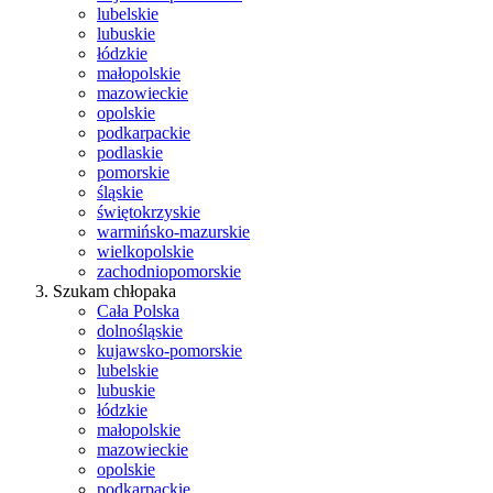
lubelskie
lubuskie
łódzkie
małopolskie
mazowieckie
opolskie
podkarpackie
podlaskie
pomorskie
śląskie
świętokrzyskie
warmińsko-mazurskie
wielkopolskie
zachodniopomorskie
Szukam chłopaka
Cała Polska
dolnośląskie
kujawsko-pomorskie
lubelskie
lubuskie
łódzkie
małopolskie
mazowieckie
opolskie
podkarpackie