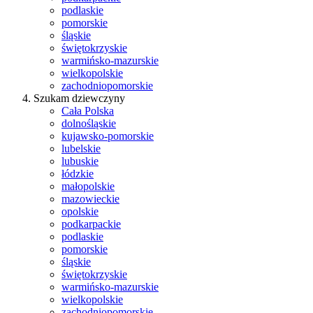
podlaskie
pomorskie
śląskie
świętokrzyskie
warmińsko-mazurskie
wielkopolskie
zachodniopomorskie
Szukam dziewczyny
Cała Polska
dolnośląskie
kujawsko-pomorskie
lubelskie
lubuskie
łódzkie
małopolskie
mazowieckie
opolskie
podkarpackie
podlaskie
pomorskie
śląskie
świętokrzyskie
warmińsko-mazurskie
wielkopolskie
zachodniopomorskie