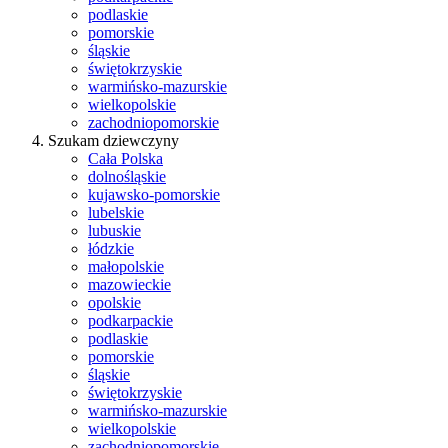
podlaskie
pomorskie
śląskie
świętokrzyskie
warmińsko-mazurskie
wielkopolskie
zachodniopomorskie
Szukam dziewczyny
Cała Polska
dolnośląskie
kujawsko-pomorskie
lubelskie
lubuskie
łódzkie
małopolskie
mazowieckie
opolskie
podkarpackie
podlaskie
pomorskie
śląskie
świętokrzyskie
warmińsko-mazurskie
wielkopolskie
zachodniopomorskie