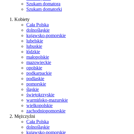
Szukam domatora
Szukam domatorki
Kobiety
Cała Polska
dolnośląskie
kujawsko-pomorskie
lubelskie
lubuskie
łódzkie
małopolskie
mazowieckie
opolskie
podkarpackie
podlaskie
pomorskie
śląskie
świętokrzyskie
warmińsko-mazurskie
wielkopolskie
zachodniopomorskie
Mężczyźni
Cała Polska
dolnośląskie
kujawsko-pomorskie