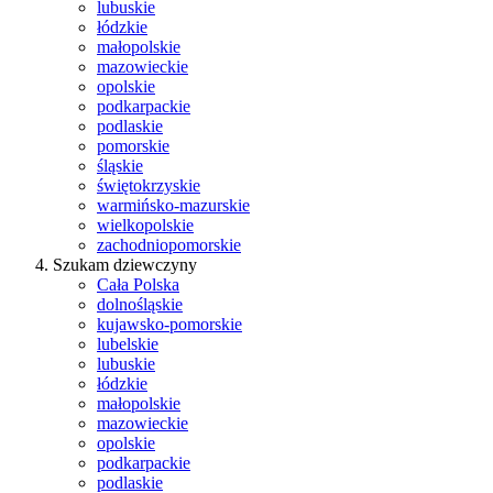
lubuskie
łódzkie
małopolskie
mazowieckie
opolskie
podkarpackie
podlaskie
pomorskie
śląskie
świętokrzyskie
warmińsko-mazurskie
wielkopolskie
zachodniopomorskie
Szukam dziewczyny
Cała Polska
dolnośląskie
kujawsko-pomorskie
lubelskie
lubuskie
łódzkie
małopolskie
mazowieckie
opolskie
podkarpackie
podlaskie