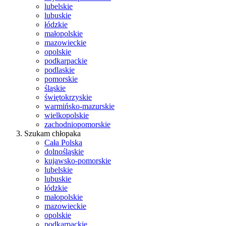
lubelskie
lubuskie
łódzkie
małopolskie
mazowieckie
opolskie
podkarpackie
podlaskie
pomorskie
śląskie
świętokrzyskie
warmińsko-mazurskie
wielkopolskie
zachodniopomorskie
Szukam chłopaka
Cała Polska
dolnośląskie
kujawsko-pomorskie
lubelskie
lubuskie
łódzkie
małopolskie
mazowieckie
opolskie
podkarpackie