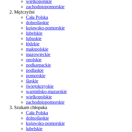
wielkopolskie
zachodniopomorskie
Mężczyźni
Cała Polska
dolnośląskie
kujawsko-pomorskie
lubelskie
lubuskie
łódzkie
małopolskie
mazowieckie
opolskie
podkarpackie
podlaskie
pomorskie
śląskie
świętokrzyskie
warmińsko-mazurskie
wielkopolskie
zachodniopomorskie
Szukam chłopaka
Cała Polska
dolnośląskie
kujawsko-pomorskie
lubelskie