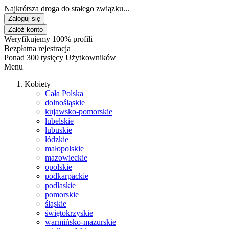
Najkrótsza droga do stałego związku...
Zaloguj się
Załóż konto
Weryfikujemy 100% profili
Bezpłatna rejestracja
Ponad 300 tysięcy Użytkowników
Menu
Kobiety
Cała Polska
dolnośląskie
kujawsko-pomorskie
lubelskie
lubuskie
łódzkie
małopolskie
mazowieckie
opolskie
podkarpackie
podlaskie
pomorskie
śląskie
świętokrzyskie
warmińsko-mazurskie