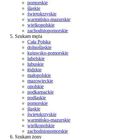
pomorskie
śląskie
świętokrzyskie
warmińsko-mazurskie
wielkopolskie
zachodniopomorskie
Szukam męża
Cała Polska
dolnośląskie
kujawsko-pomorskie
lubelskie
lubuskie
łódzkie
małopolskie
mazowieckie
opolskie
podkarpackie
podlaskie
pomorskie
śląskie
świętokrzyskie
warmińsko-mazurskie
wielkopolskie
zachodniopomorskie
Szukam żony