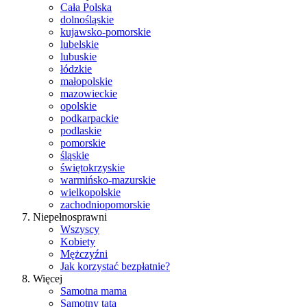
Cała Polska
dolnośląskie
kujawsko-pomorskie
lubelskie
lubuskie
łódzkie
małopolskie
mazowieckie
opolskie
podkarpackie
podlaskie
pomorskie
śląskie
świętokrzyskie
warmińsko-mazurskie
wielkopolskie
zachodniopomorskie
Niepełnosprawni
Wszyscy
Kobiety
Mężczyźni
Jak korzystać bezpłatnie?
Więcej
Samotna mama
Samotny tata