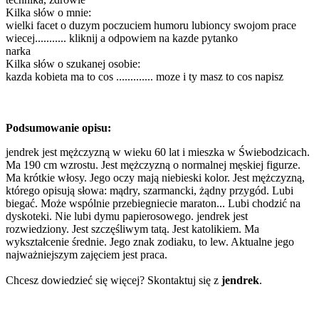
Kilka słów o mnie:
wielki facet o duzym poczuciem humoru lubioncy swojom prace
wiecej........... kliknij a odpowiem na kazde pytanko
narka
Kilka słów o szukanej osobie:
kazda kobieta ma to cos ............. moze i ty masz to cos napisz
Podsumowanie opisu:
jendrek jest mężczyzną w wieku 60 lat i mieszka w Świebodzicach.
Ma 190 cm wzrostu. Jest mężczyzną o normalnej męskiej figurze.
Ma krótkie włosy. Jego oczy mają niebieski kolor. Jest mężczyzną,
którego opisują słowa: mądry, szarmancki, żądny przygód. Lubi
biegać. Może wspólnie przebiegniecie maraton... Lubi chodzić na
dyskoteki. Nie lubi dymu papierosowego. jendrek jest
rozwiedziony. Jest szczęśliwym tatą. Jest katolikiem. Ma
wykształcenie średnie. Jego znak zodiaku, to lew. Aktualne jego
najważniejszym zajęciem jest praca.
Chcesz dowiedzieć się więcej? Skontaktuj się z
jendrek
.