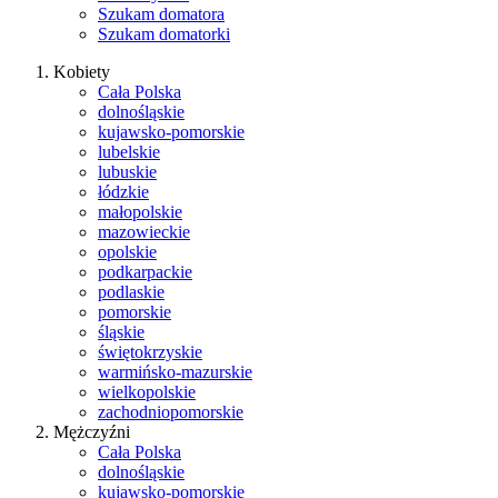
Szukam domatora
Szukam domatorki
Kobiety
Cała Polska
dolnośląskie
kujawsko-pomorskie
lubelskie
lubuskie
łódzkie
małopolskie
mazowieckie
opolskie
podkarpackie
podlaskie
pomorskie
śląskie
świętokrzyskie
warmińsko-mazurskie
wielkopolskie
zachodniopomorskie
Mężczyźni
Cała Polska
dolnośląskie
kujawsko-pomorskie