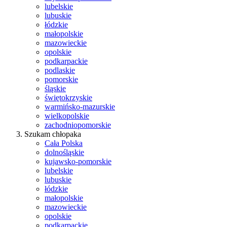
lubelskie
lubuskie
łódzkie
małopolskie
mazowieckie
opolskie
podkarpackie
podlaskie
pomorskie
śląskie
świętokrzyskie
warmińsko-mazurskie
wielkopolskie
zachodniopomorskie
Szukam chłopaka
Cała Polska
dolnośląskie
kujawsko-pomorskie
lubelskie
lubuskie
łódzkie
małopolskie
mazowieckie
opolskie
podkarpackie