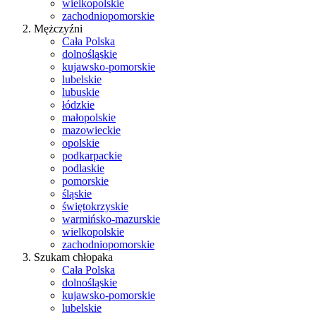
wielkopolskie
zachodniopomorskie
Mężczyźni
Cała Polska
dolnośląskie
kujawsko-pomorskie
lubelskie
lubuskie
łódzkie
małopolskie
mazowieckie
opolskie
podkarpackie
podlaskie
pomorskie
śląskie
świętokrzyskie
warmińsko-mazurskie
wielkopolskie
zachodniopomorskie
Szukam chłopaka
Cała Polska
dolnośląskie
kujawsko-pomorskie
lubelskie