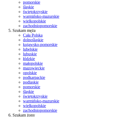
pomorskie
śląskie
świętokrzyskie
warmińsko-mazurskie
wielkopolskie
zachodniopomorskie
Szukam męża
Cała Polska
dolnośląskie
kujawsko-pomorskie
lubelskie
lubuskie
łódzkie
małopolskie
mazowieckie
opolskie
podkarpackie
podlaskie
pomorskie
śląskie
świętokrzyskie
warmińsko-mazurskie
wielkopolskie
zachodniopomorskie
Szukam żony