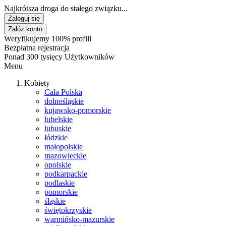
Najkrótsza droga do stałego związku...
Zaloguj się
Załóż konto
Weryfikujemy 100% profili
Bezpłatna rejestracja
Ponad 300 tysięcy Użytkowników
Menu
Kobiety
Cała Polska
dolnośląskie
kujawsko-pomorskie
lubelskie
lubuskie
łódzkie
małopolskie
mazowieckie
opolskie
podkarpackie
podlaskie
pomorskie
śląskie
świętokrzyskie
warmińsko-mazurskie