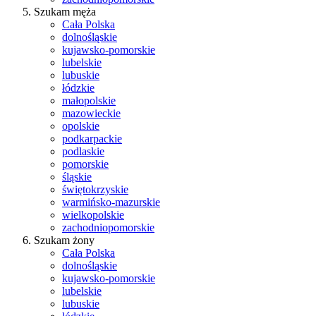
Szukam męża
Cała Polska
dolnośląskie
kujawsko-pomorskie
lubelskie
lubuskie
łódzkie
małopolskie
mazowieckie
opolskie
podkarpackie
podlaskie
pomorskie
śląskie
świętokrzyskie
warmińsko-mazurskie
wielkopolskie
zachodniopomorskie
Szukam żony
Cała Polska
dolnośląskie
kujawsko-pomorskie
lubelskie
lubuskie