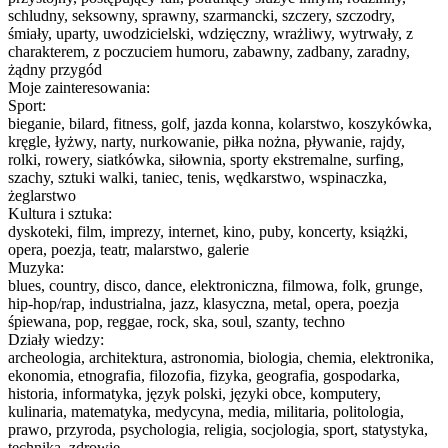
schludny, seksowny, sprawny, szarmancki, szczery, szczodry,
śmiały, uparty, uwodzicielski, wdzięczny, wrażliwy, wytrwały, z
charakterem, z poczuciem humoru, zabawny, zadbany, zaradny,
żądny przygód
Moje zainteresowania:
Sport:
bieganie, bilard, fitness, golf, jazda konna, kolarstwo, koszykówka,
kręgle, łyżwy, narty, nurkowanie, piłka nożna, pływanie, rajdy,
rolki, rowery, siatkówka, siłownia, sporty ekstremalne, surfing,
szachy, sztuki walki, taniec, tenis, wędkarstwo, wspinaczka,
żeglarstwo
Kultura i sztuka:
dyskoteki, film, imprezy, internet, kino, puby, koncerty, książki,
opera, poezja, teatr, malarstwo, galerie
Muzyka:
blues, country, disco, dance, elektroniczna, filmowa, folk, grunge,
hip-hop/rap, industrialna, jazz, klasyczna, metal, opera, poezja
śpiewana, pop, reggae, rock, ska, soul, szanty, techno
Działy wiedzy:
archeologia, architektura, astronomia, biologia, chemia, elektronika,
ekonomia, etnografia, filozofia, fizyka, geografia, gospodarka,
historia, informatyka, język polski, języki obce, komputery,
kulinaria, matematyka, medycyna, media, militaria, politologia,
prawo, przyroda, psychologia, religia, socjologia, sport, statystyka,
technika, zdrowie