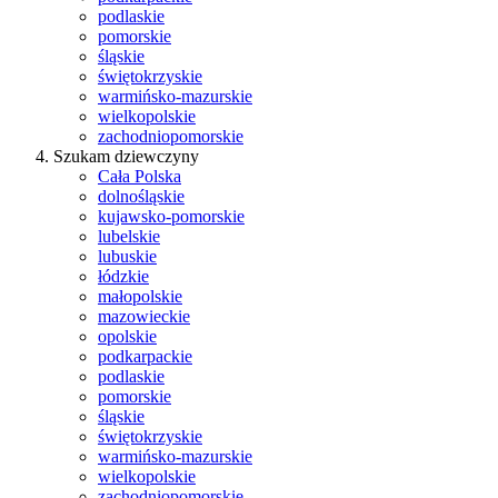
podlaskie
pomorskie
śląskie
świętokrzyskie
warmińsko-mazurskie
wielkopolskie
zachodniopomorskie
Szukam dziewczyny
Cała Polska
dolnośląskie
kujawsko-pomorskie
lubelskie
lubuskie
łódzkie
małopolskie
mazowieckie
opolskie
podkarpackie
podlaskie
pomorskie
śląskie
świętokrzyskie
warmińsko-mazurskie
wielkopolskie
zachodniopomorskie