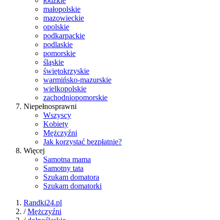
łódzkie
małopolskie
mazowieckie
opolskie
podkarpackie
podlaskie
pomorskie
śląskie
świętokrzyskie
warmińsko-mazurskie
wielkopolskie
zachodniopomorskie
Niepełnosprawni
Wszyscy
Kobiety
Mężczyźni
Jak korzystać bezpłatnie?
Więcej
Samotna mama
Samotny tata
Szukam domatora
Szukam domatorki
Randki24.pl
/
Mężczyźni