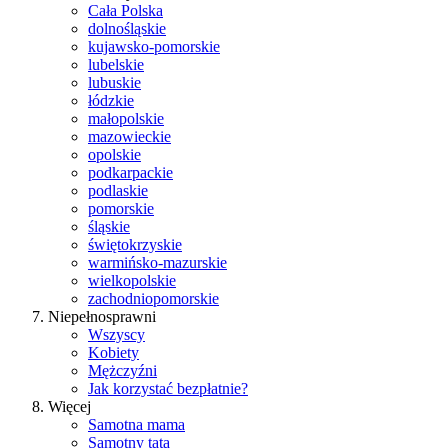
Cała Polska
dolnośląskie
kujawsko-pomorskie
lubelskie
lubuskie
łódzkie
małopolskie
mazowieckie
opolskie
podkarpackie
podlaskie
pomorskie
śląskie
świętokrzyskie
warmińsko-mazurskie
wielkopolskie
zachodniopomorskie
Niepełnosprawni
Wszyscy
Kobiety
Mężczyźni
Jak korzystać bezpłatnie?
Więcej
Samotna mama
Samotny tata