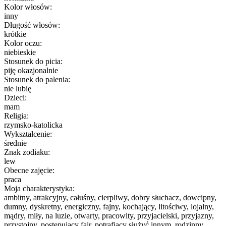
Kolor włosów:
inny
Długość włosów:
krótkie
Kolor oczu:
niebieskie
Stosunek do picia:
piję okazjonalnie
Stosunek do palenia:
nie lubię
Dzieci:
mam
Religia:
rzymsko-katolicka
Wykształcenie:
średnie
Znak zodiaku:
lew
Obecne zajęcie:
praca
Moja charakterystyka:
ambitny, atrakcyjny, całuśny, cierpliwy, dobry słuchacz, dowcipny,
dumny, dyskretny, energiczny, fajny, kochający, litościwy, lojalny,
mądry, miły, na luzie, otwarty, pracowity, przyjacielski, przyjazny,
przystojny, postępujący fair, potrafiący służyć innym, rodzinny,