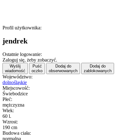
Profil użytkownika:
jendrek
Ostatnie logowanie:
Zaloguj się, żeby zobaczyć.
Wyślij
Puść
Dodaj do
Dodaj do
wiadomość
oczko
obserwowanych
zablokowanych
Województwo:
dolnośląskie
Miejscowość:
Świebodzice
Płeć:
mężczyzna
Wiek:
60 l.
Wzrost:
190 cm
Budowa ciała:
normalna