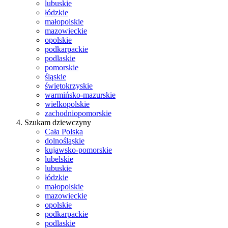
lubuskie
łódzkie
małopolskie
mazowieckie
opolskie
podkarpackie
podlaskie
pomorskie
śląskie
świętokrzyskie
warmińsko-mazurskie
wielkopolskie
zachodniopomorskie
Szukam dziewczyny
Cała Polska
dolnośląskie
kujawsko-pomorskie
lubelskie
lubuskie
łódzkie
małopolskie
mazowieckie
opolskie
podkarpackie
podlaskie