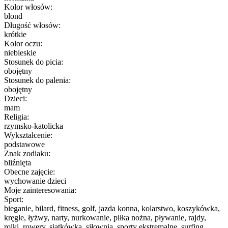
Kolor włosów:
blond
Długość włosów:
krótkie
Kolor oczu:
niebieskie
Stosunek do picia:
obojętny
Stosunek do palenia:
obojętny
Dzieci:
mam
Religia:
rzymsko-katolicka
Wykształcenie:
podstawowe
Znak zodiaku:
bliźnięta
Obecne zajęcie:
wychowanie dzieci
Moje zainteresowania:
Sport:
bieganie, bilard, fitness, golf, jazda konna, kolarstwo, koszykówka,
kręgle, łyżwy, narty, nurkowanie, piłka nożna, pływanie, rajdy,
rolki, rowery, siatkówka, siłownia, sporty ekstremalne, surfing,