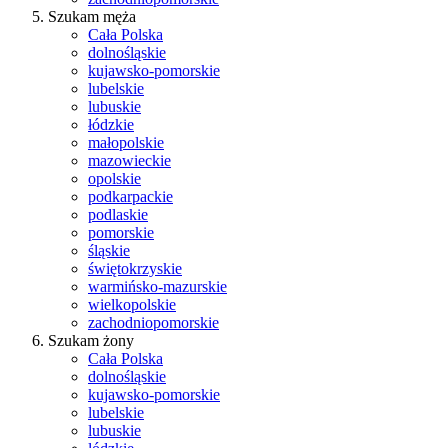
Szukam męża
Cała Polska
dolnośląskie
kujawsko-pomorskie
lubelskie
lubuskie
łódzkie
małopolskie
mazowieckie
opolskie
podkarpackie
podlaskie
pomorskie
śląskie
świętokrzyskie
warmińsko-mazurskie
wielkopolskie
zachodniopomorskie
Szukam żony
Cała Polska
dolnośląskie
kujawsko-pomorskie
lubelskie
lubuskie