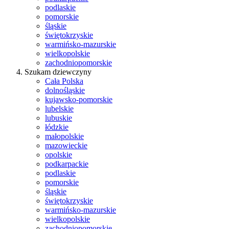
podlaskie
pomorskie
śląskie
świętokrzyskie
warmińsko-mazurskie
wielkopolskie
zachodniopomorskie
Szukam dziewczyny
Cała Polska
dolnośląskie
kujawsko-pomorskie
lubelskie
lubuskie
łódzkie
małopolskie
mazowieckie
opolskie
podkarpackie
podlaskie
pomorskie
śląskie
świętokrzyskie
warmińsko-mazurskie
wielkopolskie
zachodniopomorskie