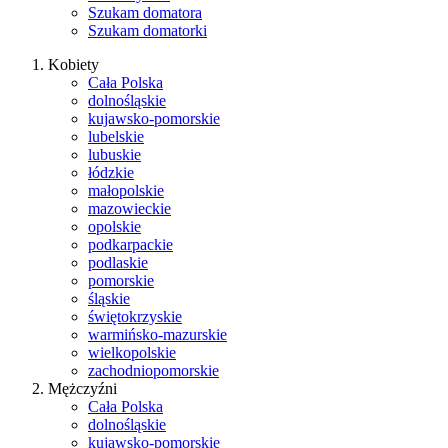
Szukam domatora
Szukam domatorki
Kobiety
Cała Polska
dolnośląskie
kujawsko-pomorskie
lubelskie
lubuskie
łódzkie
małopolskie
mazowieckie
opolskie
podkarpackie
podlaskie
pomorskie
śląskie
świętokrzyskie
warmińsko-mazurskie
wielkopolskie
zachodniopomorskie
Mężczyźni
Cała Polska
dolnośląskie
kujawsko-pomorskie