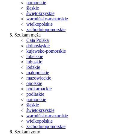
pomorskie
śląskie
świętokrzyskie
warmińsko-mazurskie
wielkopolskie
zachodniopomorskie
Szukam męża
Cała Polska
dolnośląskie
kujawsko-pomorskie
lubelskie
lubuskie
łódzkie
małopolskie
mazowieckie
opolskie
podkarpackie
podlaskie
pomorskie
śląskie
świętokrzyskie
warmińsko-mazurskie
wielkopolskie
zachodniopomorskie
Szukam żony