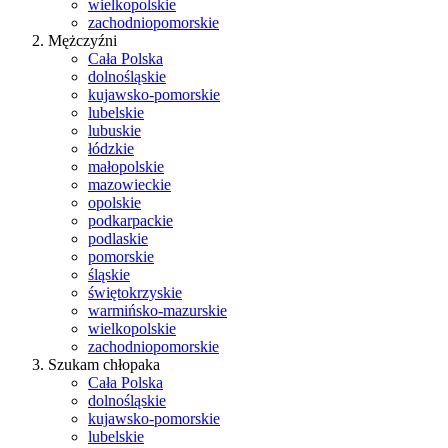
wielkopolskie
zachodniopomorskie
Mężczyźni
Cała Polska
dolnośląskie
kujawsko-pomorskie
lubelskie
lubuskie
łódzkie
małopolskie
mazowieckie
opolskie
podkarpackie
podlaskie
pomorskie
śląskie
świętokrzyskie
warmińsko-mazurskie
wielkopolskie
zachodniopomorskie
Szukam chłopaka
Cała Polska
dolnośląskie
kujawsko-pomorskie
lubelskie