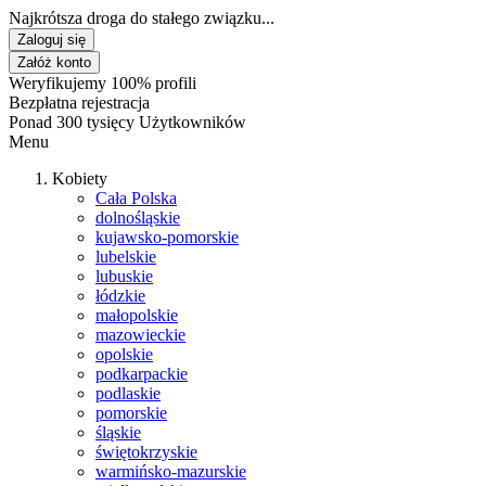
Najkrótsza droga do stałego związku...
Zaloguj się
Załóż konto
Weryfikujemy 100% profili
Bezpłatna rejestracja
Ponad 300 tysięcy Użytkowników
Menu
Kobiety
Cała Polska
dolnośląskie
kujawsko-pomorskie
lubelskie
lubuskie
łódzkie
małopolskie
mazowieckie
opolskie
podkarpackie
podlaskie
pomorskie
śląskie
świętokrzyskie
warmińsko-mazurskie