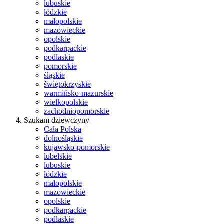
lubuskie
łódzkie
małopolskie
mazowieckie
opolskie
podkarpackie
podlaskie
pomorskie
śląskie
świętokrzyskie
warmińsko-mazurskie
wielkopolskie
zachodniopomorskie
Szukam dziewczyny
Cała Polska
dolnośląskie
kujawsko-pomorskie
lubelskie
lubuskie
łódzkie
małopolskie
mazowieckie
opolskie
podkarpackie
podlaskie