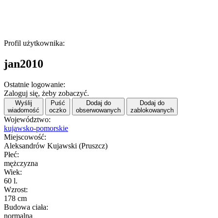
Profil użytkownika:
jan2010
Ostatnie logowanie:
Zaloguj się, żeby zobaczyć.
Wyślij
Puść
Dodaj do
Dodaj do
wiadomość
oczko
obserwowanych
zablokowanych
Województwo:
kujawsko-pomorskie
Miejscowość:
Aleksandrów Kujawski (Pruszcz)
Płeć:
mężczyzna
Wiek:
60 l.
Wzrost:
178 cm
Budowa ciała:
normalna