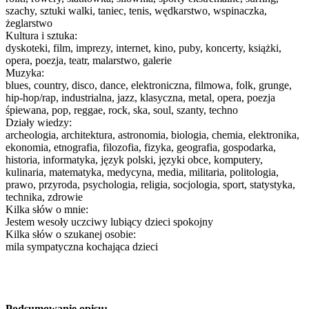
szachy, sztuki walki, taniec, tenis, wędkarstwo, wspinaczka,
żeglarstwo
Kultura i sztuka:
dyskoteki, film, imprezy, internet, kino, puby, koncerty, książki,
opera, poezja, teatr, malarstwo, galerie
Muzyka:
blues, country, disco, dance, elektroniczna, filmowa, folk, grunge,
hip-hop/rap, industrialna, jazz, klasyczna, metal, opera, poezja
śpiewana, pop, reggae, rock, ska, soul, szanty, techno
Działy wiedzy:
archeologia, architektura, astronomia, biologia, chemia, elektronika,
ekonomia, etnografia, filozofia, fizyka, geografia, gospodarka,
historia, informatyka, język polski, języki obce, komputery,
kulinaria, matematyka, medycyna, media, militaria, politologia,
prawo, przyroda, psychologia, religia, socjologia, sport, statystyka,
technika, zdrowie
Kilka słów o mnie:
Jestem wesoły uczciwy lubiący dzieci spokojny
Kilka słów o szukanej osobie:
mila sympatyczna kochająca dzieci
Podsumowanie opisu: