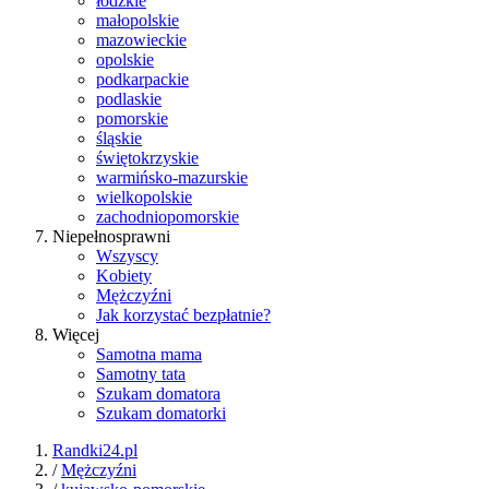
łódzkie
małopolskie
mazowieckie
opolskie
podkarpackie
podlaskie
pomorskie
śląskie
świętokrzyskie
warmińsko-mazurskie
wielkopolskie
zachodniopomorskie
Niepełnosprawni
Wszyscy
Kobiety
Mężczyźni
Jak korzystać bezpłatnie?
Więcej
Samotna mama
Samotny tata
Szukam domatora
Szukam domatorki
Randki24.pl
/
Mężczyźni