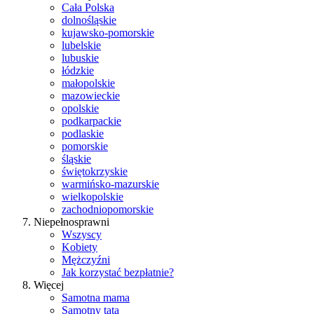
Cała Polska
dolnośląskie
kujawsko-pomorskie
lubelskie
lubuskie
łódzkie
małopolskie
mazowieckie
opolskie
podkarpackie
podlaskie
pomorskie
śląskie
świętokrzyskie
warmińsko-mazurskie
wielkopolskie
zachodniopomorskie
Niepełnosprawni
Wszyscy
Kobiety
Mężczyźni
Jak korzystać bezpłatnie?
Więcej
Samotna mama
Samotny tata