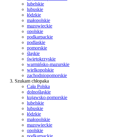
lubelskie
lubuskie
łódzkie
małopolskie
mazowieckie
opolskie
podkarpackie
podlaskie
pomorskie
śląskie
świętokrzyskie
warmińsko-mazurskie
wielkopolskie
zachodniopomorskie
Szukam chłopaka
Cała Polska
dolnośląskie
kujawsko-pomorskie
lubelskie
lubuskie
łódzkie
małopolskie
mazowieckie
opolskie
podkarpackie