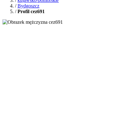
/
kujawsko-pomorskie
/
Bydgoszcz
/
Profil cez691