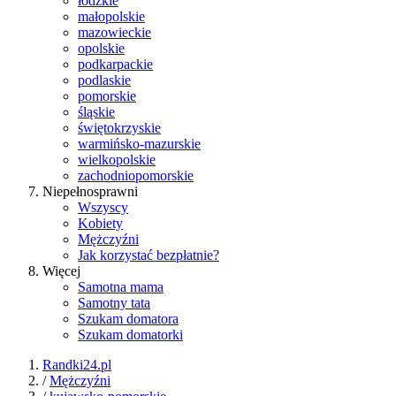
łódzkie
małopolskie
mazowieckie
opolskie
podkarpackie
podlaskie
pomorskie
śląskie
świętokrzyskie
warmińsko-mazurskie
wielkopolskie
zachodniopomorskie
Niepełnosprawni
Wszyscy
Kobiety
Mężczyźni
Jak korzystać bezpłatnie?
Więcej
Samotna mama
Samotny tata
Szukam domatora
Szukam domatorki
Randki24.pl
/
Mężczyźni