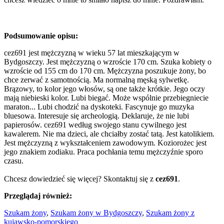
Podsumowanie opisu:
cez691 jest mężczyzną w wieku 57 lat mieszkającym w
Bydgoszczy. Jest mężczyzną o wzroście 170 cm. Szuka kobiety o
wzroście od 155 cm do 170 cm. Mężczyzna poszukuje żony, bo
chce zerwać z samotnością. Ma normalną męską sylwetkę.
Brązowy, to kolor jego włosów, są one także krótkie. Jego oczy
mają niebieski kolor. Lubi biegać. Może wspólnie przebiegniecie
maraton... Lubi chodzić na dyskoteki. Fascynuje go muzyka
bluesowa. Interesuje się archeologią. Deklaruje, że nie lubi
papierosów. cez691 według swojego stanu cywilnego jest
kawalerem. Nie ma dzieci, ale chciałby zostać tatą. Jest katolikiem.
Jest mężczyzną z wykształceniem zawodowym. Koziorożec jest
jego znakiem zodiaku. Praca pochłania temu mężczyźnie sporo
czasu.
Chcesz dowiedzieć się więcej? Skontaktuj się z
cez691
.
Przeglądaj również:
Szukam żony
,
Szukam żony w Bydgoszczy
,
Szukam żony z
kujawsko-pomorskiego