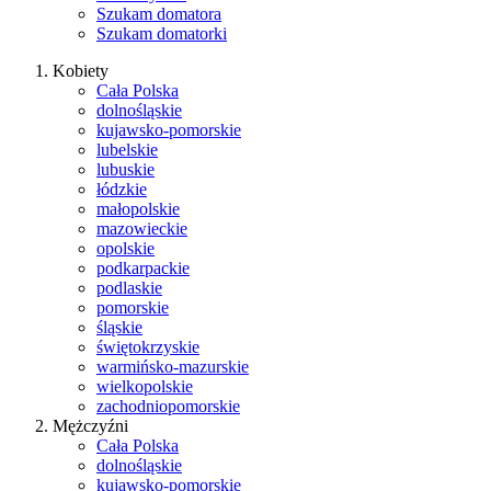
Szukam domatora
Szukam domatorki
Kobiety
Cała Polska
dolnośląskie
kujawsko-pomorskie
lubelskie
lubuskie
łódzkie
małopolskie
mazowieckie
opolskie
podkarpackie
podlaskie
pomorskie
śląskie
świętokrzyskie
warmińsko-mazurskie
wielkopolskie
zachodniopomorskie
Mężczyźni
Cała Polska
dolnośląskie
kujawsko-pomorskie