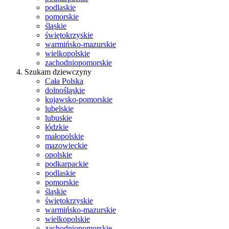
podlaskie
pomorskie
śląskie
świętokrzyskie
warmińsko-mazurskie
wielkopolskie
zachodniopomorskie
Szukam dziewczyny
Cała Polska
dolnośląskie
kujawsko-pomorskie
lubelskie
lubuskie
łódzkie
małopolskie
mazowieckie
opolskie
podkarpackie
podlaskie
pomorskie
śląskie
świętokrzyskie
warmińsko-mazurskie
wielkopolskie
zachodniopomorskie