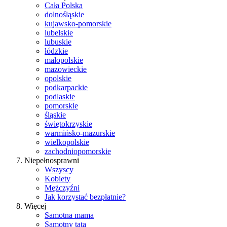
Cała Polska
dolnośląskie
kujawsko-pomorskie
lubelskie
lubuskie
łódzkie
małopolskie
mazowieckie
opolskie
podkarpackie
podlaskie
pomorskie
śląskie
świętokrzyskie
warmińsko-mazurskie
wielkopolskie
zachodniopomorskie
Niepełnosprawni
Wszyscy
Kobiety
Mężczyźni
Jak korzystać bezpłatnie?
Więcej
Samotna mama
Samotny tata