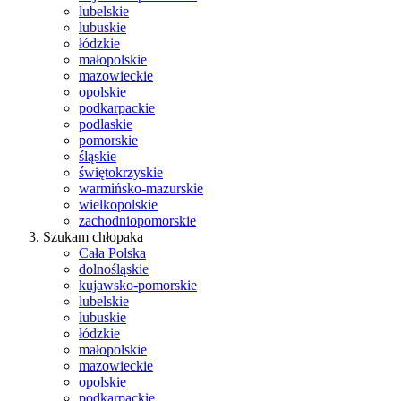
lubelskie
lubuskie
łódzkie
małopolskie
mazowieckie
opolskie
podkarpackie
podlaskie
pomorskie
śląskie
świętokrzyskie
warmińsko-mazurskie
wielkopolskie
zachodniopomorskie
Szukam chłopaka
Cała Polska
dolnośląskie
kujawsko-pomorskie
lubelskie
lubuskie
łódzkie
małopolskie
mazowieckie
opolskie
podkarpackie