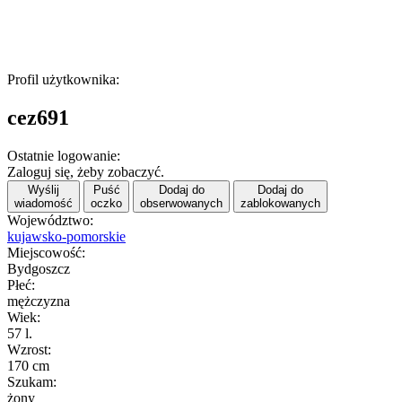
Profil użytkownika:
cez691
Ostatnie logowanie:
Zaloguj się, żeby zobaczyć.
Wyślij
Puść
Dodaj do
Dodaj do
wiadomość
oczko
obserwowanych
zablokowanych
Województwo:
kujawsko-pomorskie
Miejscowość:
Bydgoszcz
Płeć:
mężczyzna
Wiek:
57 l.
Wzrost:
170 cm
Szukam:
żony