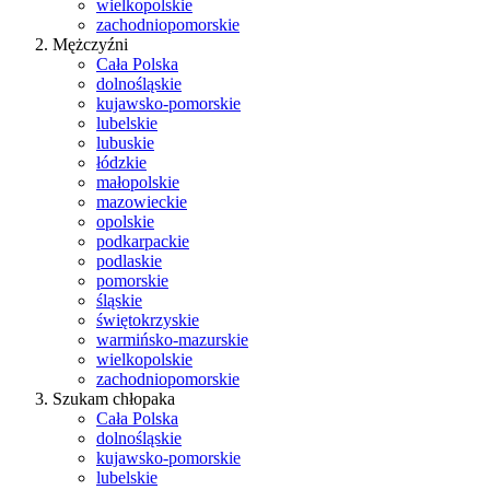
wielkopolskie
zachodniopomorskie
Mężczyźni
Cała Polska
dolnośląskie
kujawsko-pomorskie
lubelskie
lubuskie
łódzkie
małopolskie
mazowieckie
opolskie
podkarpackie
podlaskie
pomorskie
śląskie
świętokrzyskie
warmińsko-mazurskie
wielkopolskie
zachodniopomorskie
Szukam chłopaka
Cała Polska
dolnośląskie
kujawsko-pomorskie
lubelskie