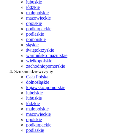
lubuskie
łódzkie
małopolskie
mazowieckie
opolskie
podkarpackie
podlaskie
pomorskie
śląskie
świętokrzyskie
warmińsko-mazurskie
wielkopolskie
zachodniopomorskie
Szukam dziewczyny
Cała Polska
dolnośląskie
kujawsko-pomorskie
lubelskie
lubuskie
łódzkie
małopolskie
mazowieckie
opolskie
podkarpackie
podlaskie