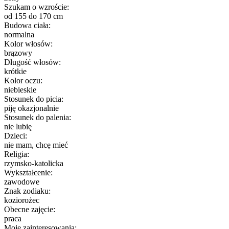
Szukam o wzroście:
od 155 do 170 cm
Budowa ciała:
normalna
Kolor włosów:
brązowy
Długość włosów:
krótkie
Kolor oczu:
niebieskie
Stosunek do picia:
piję okazjonalnie
Stosunek do palenia:
nie lubię
Dzieci:
nie mam, chcę mieć
Religia:
rzymsko-katolicka
Wykształcenie:
zawodowe
Znak zodiaku:
koziorożec
Obecne zajęcie:
praca
Moje zainteresowania: