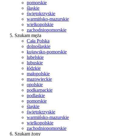
pomorskie
śląskie
świętokrzyskie
warmińsko-mazurskie
wielkopolskie
zachodniopomorskie
Szukam męża
Cała Polska
dolnośląskie
kujawsko-pomorskie
lubelskie
lubuskie
łódzkie
małopolskie
mazowieckie
opolskie
podkarpackie
podlaskie
pomorskie
śląskie
świętokrzyskie
warmińsko-mazurskie
wielkopolskie
zachodniopomorskie
Szukam żony