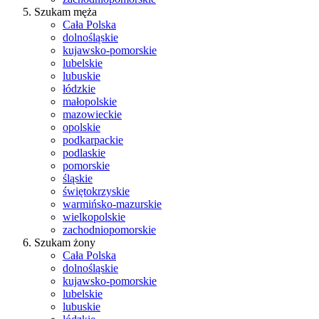
Szukam męża
Cała Polska
dolnośląskie
kujawsko-pomorskie
lubelskie
lubuskie
łódzkie
małopolskie
mazowieckie
opolskie
podkarpackie
podlaskie
pomorskie
śląskie
świętokrzyskie
warmińsko-mazurskie
wielkopolskie
zachodniopomorskie
Szukam żony
Cała Polska
dolnośląskie
kujawsko-pomorskie
lubelskie
lubuskie