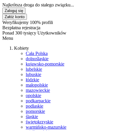
Najkrótsza droga do stałego związku...
Zaloguj się
Załóż konto
Weryfikujemy 100% profili
Bezpłatna rejestracja
Ponad 300 tysięcy Użytkowników
Menu
Kobiety
Cała Polska
dolnośląskie
kujawsko-pomorskie
lubelskie
lubuskie
łódzkie
małopolskie
mazowieckie
opolskie
podkarpackie
podlaskie
pomorskie
śląskie
świętokrzyskie
warmińsko-mazurskie