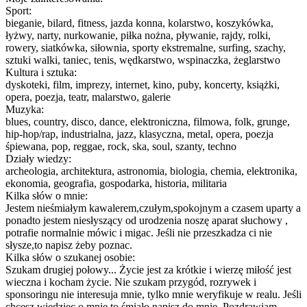
Sport:
bieganie, bilard, fitness, jazda konna, kolarstwo, koszykówka,
łyżwy, narty, nurkowanie, piłka nożna, pływanie, rajdy, rolki,
rowery, siatkówka, siłownia, sporty ekstremalne, surfing, szachy,
sztuki walki, taniec, tenis, wędkarstwo, wspinaczka, żeglarstwo
Kultura i sztuka:
dyskoteki, film, imprezy, internet, kino, puby, koncerty, książki,
opera, poezja, teatr, malarstwo, galerie
Muzyka:
blues, country, disco, dance, elektroniczna, filmowa, folk, grunge,
hip-hop/rap, industrialna, jazz, klasyczna, metal, opera, poezja
śpiewana, pop, reggae, rock, ska, soul, szanty, techno
Działy wiedzy:
archeologia, architektura, astronomia, biologia, chemia, elektronika,
ekonomia, geografia, gospodarka, historia, militaria
Kilka słów o mnie:
Jestem nieśmiałym kawalerem,czułym,spokojnym a czasem uparty a
ponadto jestem niesłyszący od urodzenia noszę aparat słuchowy ,
potrafie normalnie mówic i migac. Jeśli nie przeszkadza ci nie
słysze,to napisz żeby poznac.
Kilka słów o szukanej osobie:
Szukam drugiej połowy... Życie jest za krótkie i wierzę miłość jest
wieczna i kocham życie. Nie szukam przygód, rozrywek i
sponsoringu nie interesuja mnie, tylko mnie weryfikuje w realu. Jeśli
chcesz wiedziec o mnie to śmiało napisz do mnie. Pozdrawiam.