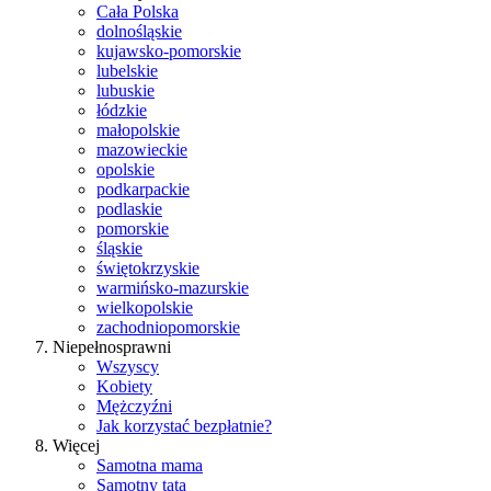
Cała Polska
dolnośląskie
kujawsko-pomorskie
lubelskie
lubuskie
łódzkie
małopolskie
mazowieckie
opolskie
podkarpackie
podlaskie
pomorskie
śląskie
świętokrzyskie
warmińsko-mazurskie
wielkopolskie
zachodniopomorskie
Niepełnosprawni
Wszyscy
Kobiety
Mężczyźni
Jak korzystać bezpłatnie?
Więcej
Samotna mama
Samotny tata