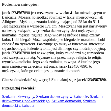
Podsumowanie opisu:
jacek1234567890 jest mężczyzną w wieku 41 lat mieszkającym w
Łańcucie. Możesz go spotkać również w takiej miejscowości jak
Albigowa. Myśli o poznaniu kobiety mającej od 28 lat do 51 lat.
Jest mężczyzną o wzroście 171 cm. Mężczyzna ten jest nastawiony
na trwały związek, więc szuka dziewczyny. Jest mężczyzną o
normalnej męskiej figurze. Jego włosy są krótkie i mają czarny
kolor. Lubi biegać. Może wspólnie przebiegniecie maraton... Lubi
chodzić na dyskoteki. Fascynuje go muzyka bluesowa. Interesuje
się archeologią. Palenie tytoniu jest dla niego czynnością obojętną.
jacek1234567890 był w związku, który zakończył się rozwodem.
Jest szczęśliwym tatą. Wyznawana przez niego religia, to religia
rzymsko-katolicka. Jego znak zodiaku, to waga. Aktualne jego
najważniejszym zajęciem jest praca. jacek1234567890, to
mężczyzna, którego celem jest poznanie domatorki.
Chcesz dowiedzieć się więcej? Skontaktuj się z
jacek1234567890
.
Przeglądaj również:
Szukam dziewczyny
,
Szukam dziewczyny w Łańcucie
,
Szukam
dziewczyny z podkarpackiego
,
Szukam domatorki
,
Szukam
domatorki z Łańcuta