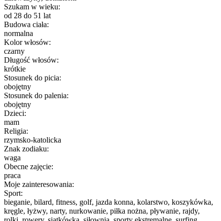
Szukam w wieku:
od 28 do 51 lat
Budowa ciała:
normalna
Kolor włosów:
czarny
Długość włosów:
krótkie
Stosunek do picia:
obojętny
Stosunek do palenia:
obojętny
Dzieci:
mam
Religia:
rzymsko-katolicka
Znak zodiaku:
waga
Obecne zajęcie:
praca
Moje zainteresowania:
Sport:
bieganie, bilard, fitness, golf, jazda konna, kolarstwo, koszykówka,
kręgle, łyżwy, narty, nurkowanie, piłka nożna, pływanie, rajdy,
rolki, rowery, siatkówka, siłownia, sporty ekstremalne, surfing,