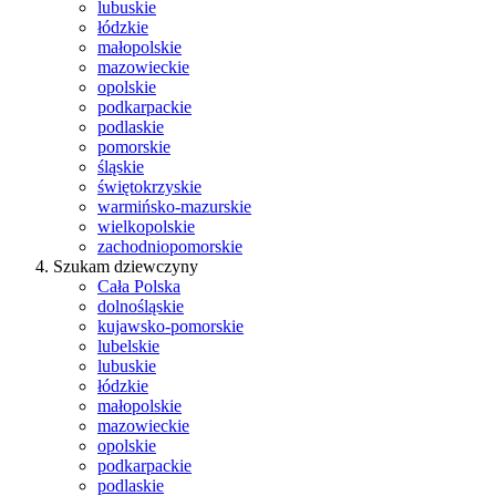
lubuskie
łódzkie
małopolskie
mazowieckie
opolskie
podkarpackie
podlaskie
pomorskie
śląskie
świętokrzyskie
warmińsko-mazurskie
wielkopolskie
zachodniopomorskie
Szukam dziewczyny
Cała Polska
dolnośląskie
kujawsko-pomorskie
lubelskie
lubuskie
łódzkie
małopolskie
mazowieckie
opolskie
podkarpackie
podlaskie