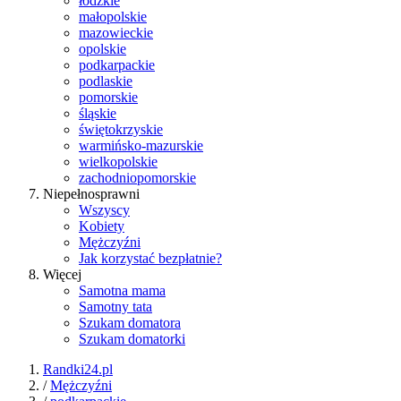
łódzkie
małopolskie
mazowieckie
opolskie
podkarpackie
podlaskie
pomorskie
śląskie
świętokrzyskie
warmińsko-mazurskie
wielkopolskie
zachodniopomorskie
Niepełnosprawni
Wszyscy
Kobiety
Mężczyźni
Jak korzystać bezpłatnie?
Więcej
Samotna mama
Samotny tata
Szukam domatora
Szukam domatorki
Randki24.pl
/
Mężczyźni