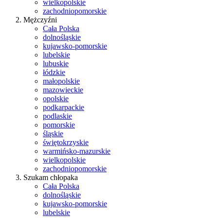
wielkopolskie
zachodniopomorskie
Mężczyźni
Cała Polska
dolnośląskie
kujawsko-pomorskie
lubelskie
lubuskie
łódzkie
małopolskie
mazowieckie
opolskie
podkarpackie
podlaskie
pomorskie
śląskie
świętokrzyskie
warmińsko-mazurskie
wielkopolskie
zachodniopomorskie
Szukam chłopaka
Cała Polska
dolnośląskie
kujawsko-pomorskie
lubelskie