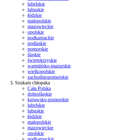
lubelskie
lubuskie
łódzkie
małopolskie
mazowieckie
opolskie
podkarpackie
podlaskie
pomorskie
śląskie
świętokrzyskie
warmińsko-mazurskie
wielkopolskie
zachodniopomorskie
Szukam chłopaka
Cała Polska
dolnośląskie
kujawsko-pomorskie
lubelskie
lubuskie
łódzkie
małopolskie
mazowieckie
opolskie
podkarpackie