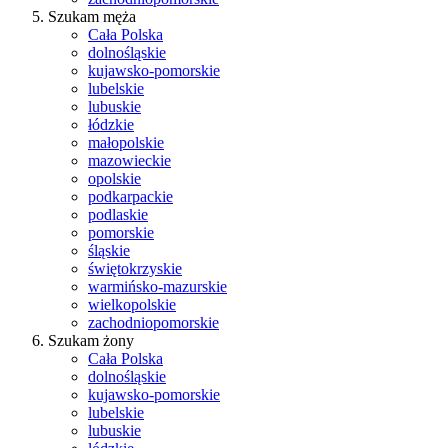
Szukam męża
Cała Polska
dolnośląskie
kujawsko-pomorskie
lubelskie
lubuskie
łódzkie
małopolskie
mazowieckie
opolskie
podkarpackie
podlaskie
pomorskie
śląskie
świętokrzyskie
warmińsko-mazurskie
wielkopolskie
zachodniopomorskie
Szukam żony
Cała Polska
dolnośląskie
kujawsko-pomorskie
lubelskie
lubuskie