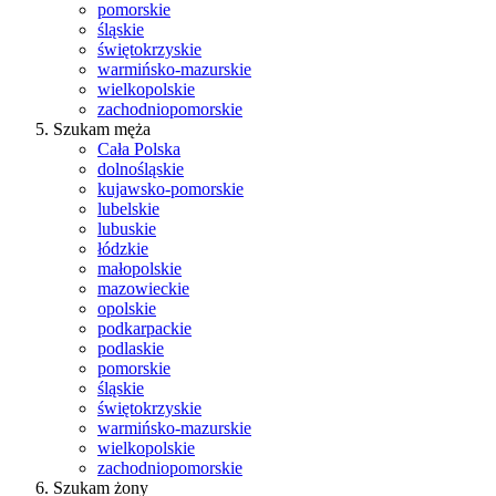
pomorskie
śląskie
świętokrzyskie
warmińsko-mazurskie
wielkopolskie
zachodniopomorskie
Szukam męża
Cała Polska
dolnośląskie
kujawsko-pomorskie
lubelskie
lubuskie
łódzkie
małopolskie
mazowieckie
opolskie
podkarpackie
podlaskie
pomorskie
śląskie
świętokrzyskie
warmińsko-mazurskie
wielkopolskie
zachodniopomorskie
Szukam żony