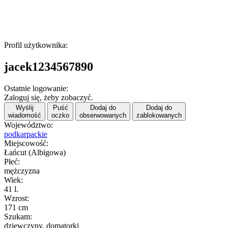
Profil użytkownika:
jacek1234567890
Ostatnie logowanie:
Zaloguj się, żeby zobaczyć.
Wyślij
Puść
Dodaj do
Dodaj do
wiadomość
oczko
obserwowanych
zablokowanych
Województwo:
podkarpackie
Miejscowość:
Łańcut (Albigowa)
Płeć:
mężczyzna
Wiek:
41 l.
Wzrost:
171 cm
Szukam:
dziewczyny, domatorki