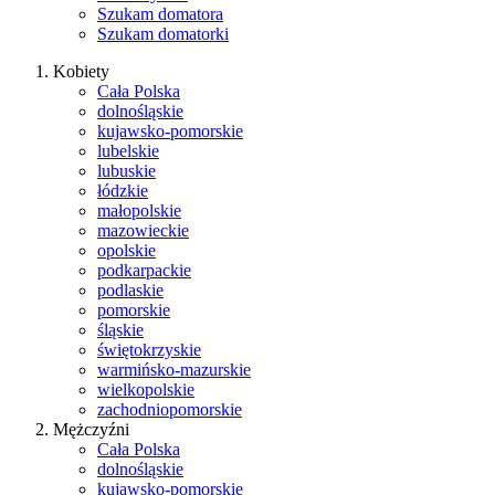
Szukam domatora
Szukam domatorki
Kobiety
Cała Polska
dolnośląskie
kujawsko-pomorskie
lubelskie
lubuskie
łódzkie
małopolskie
mazowieckie
opolskie
podkarpackie
podlaskie
pomorskie
śląskie
świętokrzyskie
warmińsko-mazurskie
wielkopolskie
zachodniopomorskie
Mężczyźni
Cała Polska
dolnośląskie
kujawsko-pomorskie