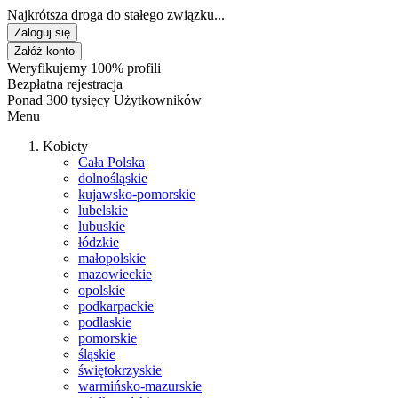
Najkrótsza droga do stałego związku...
Zaloguj się
Załóż konto
Weryfikujemy 100% profili
Bezpłatna rejestracja
Ponad 300 tysięcy Użytkowników
Menu
Kobiety
Cała Polska
dolnośląskie
kujawsko-pomorskie
lubelskie
lubuskie
łódzkie
małopolskie
mazowieckie
opolskie
podkarpackie
podlaskie
pomorskie
śląskie
świętokrzyskie
warmińsko-mazurskie