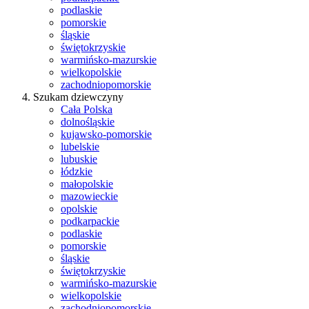
podlaskie
pomorskie
śląskie
świętokrzyskie
warmińsko-mazurskie
wielkopolskie
zachodniopomorskie
Szukam dziewczyny
Cała Polska
dolnośląskie
kujawsko-pomorskie
lubelskie
lubuskie
łódzkie
małopolskie
mazowieckie
opolskie
podkarpackie
podlaskie
pomorskie
śląskie
świętokrzyskie
warmińsko-mazurskie
wielkopolskie
zachodniopomorskie