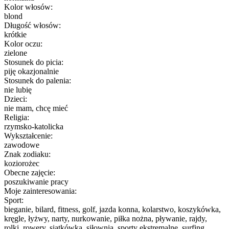
Kolor włosów:
blond
Długość włosów:
krótkie
Kolor oczu:
zielone
Stosunek do picia:
piję okazjonalnie
Stosunek do palenia:
nie lubię
Dzieci:
nie mam, chcę mieć
Religia:
rzymsko-katolicka
Wykształcenie:
zawodowe
Znak zodiaku:
koziorożec
Obecne zajęcie:
poszukiwanie pracy
Moje zainteresowania:
Sport:
bieganie, bilard, fitness, golf, jazda konna, kolarstwo, koszykówka,
kręgle, łyżwy, narty, nurkowanie, piłka nożna, pływanie, rajdy,
rolki, rowery, siatkówka, siłownia, sporty ekstremalne, surfing,