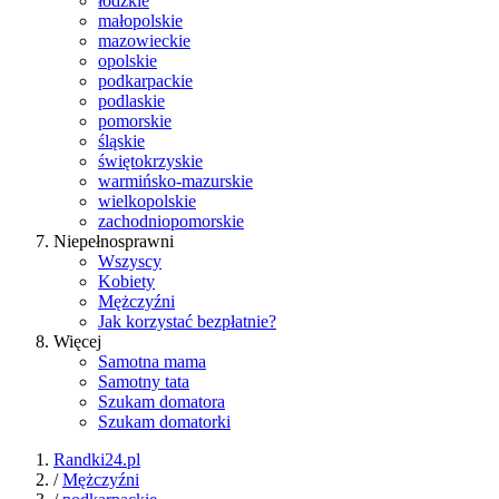
łódzkie
małopolskie
mazowieckie
opolskie
podkarpackie
podlaskie
pomorskie
śląskie
świętokrzyskie
warmińsko-mazurskie
wielkopolskie
zachodniopomorskie
Niepełnosprawni
Wszyscy
Kobiety
Mężczyźni
Jak korzystać bezpłatnie?
Więcej
Samotna mama
Samotny tata
Szukam domatora
Szukam domatorki
Randki24.pl
/
Mężczyźni