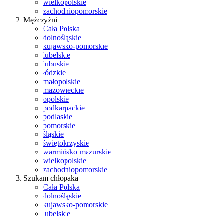
wielkopolskie
zachodniopomorskie
Mężczyźni
Cała Polska
dolnośląskie
kujawsko-pomorskie
lubelskie
lubuskie
łódzkie
małopolskie
mazowieckie
opolskie
podkarpackie
podlaskie
pomorskie
śląskie
świętokrzyskie
warmińsko-mazurskie
wielkopolskie
zachodniopomorskie
Szukam chłopaka
Cała Polska
dolnośląskie
kujawsko-pomorskie
lubelskie