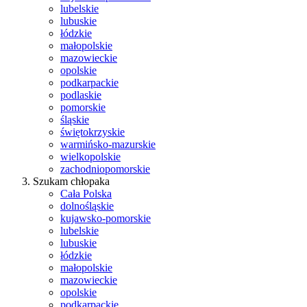
lubelskie
lubuskie
łódzkie
małopolskie
mazowieckie
opolskie
podkarpackie
podlaskie
pomorskie
śląskie
świętokrzyskie
warmińsko-mazurskie
wielkopolskie
zachodniopomorskie
Szukam chłopaka
Cała Polska
dolnośląskie
kujawsko-pomorskie
lubelskie
lubuskie
łódzkie
małopolskie
mazowieckie
opolskie
podkarpackie