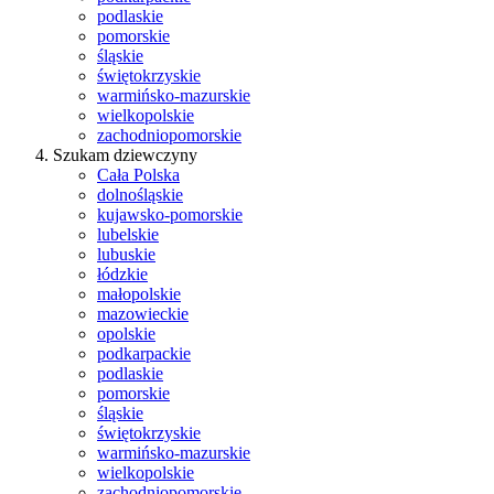
podlaskie
pomorskie
śląskie
świętokrzyskie
warmińsko-mazurskie
wielkopolskie
zachodniopomorskie
Szukam dziewczyny
Cała Polska
dolnośląskie
kujawsko-pomorskie
lubelskie
lubuskie
łódzkie
małopolskie
mazowieckie
opolskie
podkarpackie
podlaskie
pomorskie
śląskie
świętokrzyskie
warmińsko-mazurskie
wielkopolskie
zachodniopomorskie