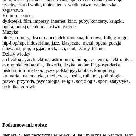
szachy, sztuki walki, taniec, tenis, wędkarstwo, wspinaczka,
żeglarstwo
Kultura i sztuka:
dyskoteki, film, imprezy, internet, kino, puby, koncerty, książki,
opera, poezja, teatr, malarstwo, galerie
Muzyka:
blues, country, disco, dance, elektroniczna, filmowa, folk, grunge,
hip-hop/rap, industrialna, jazz, klasyczna, metal, opera, poezja
śpiewana, pop, reggae, rock, ska, soul, szanty, techno
Działy wiedzy:
archeologia, architektura, astronomia, biologia, chemia, elektronika,
ekonomia, etnografia, filozofia, fizyka, geografia, gospodarka,
historia, informatyka, język polski, języki obce, komputery,
kulinaria, matematyka, medycyna, media, militaria, politologia,
prawo, przyroda, psychologia, religia, socjologia, sport, statystyka,
technika, zdrowie
Podsumowanie opisu:
gienek823 jest mężczyzną w wieku 50 lat i mieszka w Sanoku. Jego