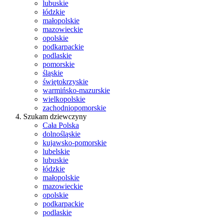
lubuskie
łódzkie
małopolskie
mazowieckie
opolskie
podkarpackie
podlaskie
pomorskie
śląskie
świętokrzyskie
warmińsko-mazurskie
wielkopolskie
zachodniopomorskie
Szukam dziewczyny
Cała Polska
dolnośląskie
kujawsko-pomorskie
lubelskie
lubuskie
łódzkie
małopolskie
mazowieckie
opolskie
podkarpackie
podlaskie