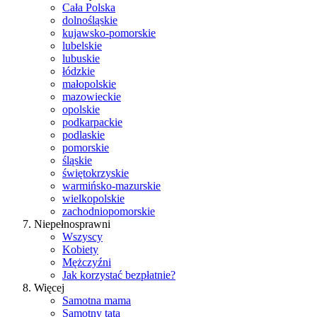
Cała Polska
dolnośląskie
kujawsko-pomorskie
lubelskie
lubuskie
łódzkie
małopolskie
mazowieckie
opolskie
podkarpackie
podlaskie
pomorskie
śląskie
świętokrzyskie
warmińsko-mazurskie
wielkopolskie
zachodniopomorskie
Niepełnosprawni
Wszyscy
Kobiety
Mężczyźni
Jak korzystać bezpłatnie?
Więcej
Samotna mama
Samotny tata