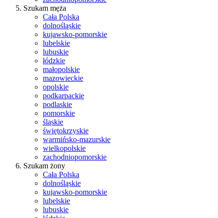
Szukam męża
Cała Polska
dolnośląskie
kujawsko-pomorskie
lubelskie
lubuskie
łódzkie
małopolskie
mazowieckie
opolskie
podkarpackie
podlaskie
pomorskie
śląskie
świętokrzyskie
warmińsko-mazurskie
wielkopolskie
zachodniopomorskie
Szukam żony
Cała Polska
dolnośląskie
kujawsko-pomorskie
lubelskie
lubuskie