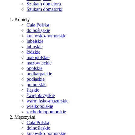
Szukam domatora
Szukam domatorki
Kobiety
Cała Polska
dolnośląskie
kujawsko-pomorskie
lubelskie
lubuskie
łódzkie
małopolskie
mazowieckie
opolskie
podkarpackie
podlaskie
pomorskie
śląskie
świętokrzyskie
warmińsko-mazurskie
wielkopolskie
zachodniopomorskie
Mężczyźni
Cała Polska
dolnośląskie
kujawsko-pomorskie