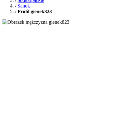
/
podkarpackie
/
Sanok
/
Profil gienek823