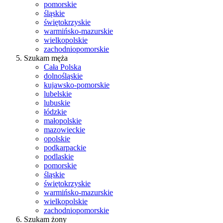
pomorskie
śląskie
świętokrzyskie
warmińsko-mazurskie
wielkopolskie
zachodniopomorskie
Szukam męża
Cała Polska
dolnośląskie
kujawsko-pomorskie
lubelskie
lubuskie
łódzkie
małopolskie
mazowieckie
opolskie
podkarpackie
podlaskie
pomorskie
śląskie
świętokrzyskie
warmińsko-mazurskie
wielkopolskie
zachodniopomorskie
Szukam żony