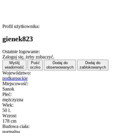
Profil użytkownika:
gienek823
Ostatnie logowanie:
Zaloguj się, żeby zobaczyć.
Wyślij
Puść
Dodaj do
Dodaj do
wiadomość
oczko
obserwowanych
zablokowanych
Województwo:
podkarpackie
Miejscowość:
Sanok
Płeć:
mężczyzna
Wiek:
50 l.
Wzrost:
178 cm
Budowa ciała:
normalna