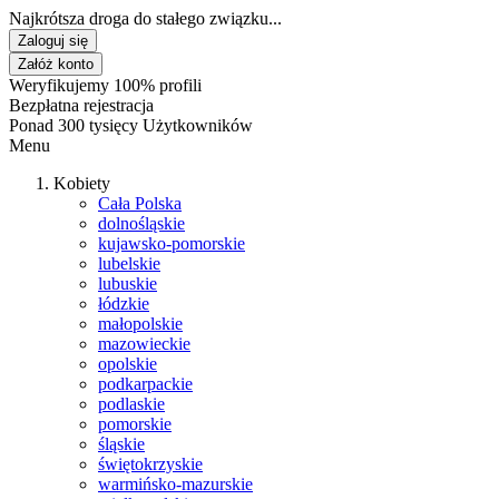
Najkrótsza droga do stałego związku...
Zaloguj się
Załóż konto
Weryfikujemy 100% profili
Bezpłatna rejestracja
Ponad 300 tysięcy Użytkowników
Menu
Kobiety
Cała Polska
dolnośląskie
kujawsko-pomorskie
lubelskie
lubuskie
łódzkie
małopolskie
mazowieckie
opolskie
podkarpackie
podlaskie
pomorskie
śląskie
świętokrzyskie
warmińsko-mazurskie