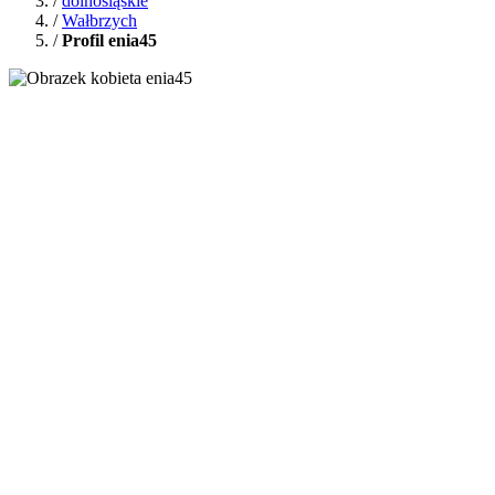
/
dolnośląskie
/
Wałbrzych
/
Profil enia45