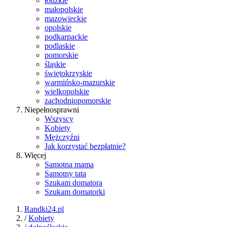
łódzkie
małopolskie
mazowieckie
opolskie
podkarpackie
podlaskie
pomorskie
śląskie
świętokrzyskie
warmińsko-mazurskie
wielkopolskie
zachodniopomorskie
Niepełnosprawni
Wszyscy
Kobiety
Mężczyźni
Jak korzystać bezpłatnie?
Więcej
Samotna mama
Samotny tata
Szukam domatora
Szukam domatorki
Randki24.pl
/
Kobiety