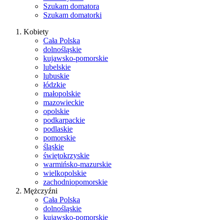
Szukam domatora
Szukam domatorki
Kobiety
Cała Polska
dolnośląskie
kujawsko-pomorskie
lubelskie
lubuskie
łódzkie
małopolskie
mazowieckie
opolskie
podkarpackie
podlaskie
pomorskie
śląskie
świętokrzyskie
warmińsko-mazurskie
wielkopolskie
zachodniopomorskie
Mężczyźni
Cała Polska
dolnośląskie
kujawsko-pomorskie