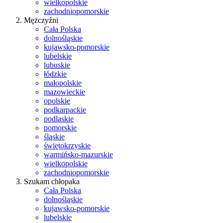
wielkopolskie
zachodniopomorskie
Mężczyźni
Cała Polska
dolnośląskie
kujawsko-pomorskie
lubelskie
lubuskie
łódzkie
małopolskie
mazowieckie
opolskie
podkarpackie
podlaskie
pomorskie
śląskie
świętokrzyskie
warmińsko-mazurskie
wielkopolskie
zachodniopomorskie
Szukam chłopaka
Cała Polska
dolnośląskie
kujawsko-pomorskie
lubelskie