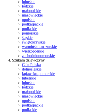
lubuskie
łódzkie
małopolskie
mazowieckie
opolskie
podkarpackie
podlaskie
pomorskie
śląskie
świętokrzyskie
warmińsko-mazurskie
wielkopolskie
zachodniopomorskie
Szukam dziewczyny
Cała Polska
dolnośląskie
kujawsko-pomorskie
lubelskie
lubuskie
łódzkie
małopolskie
mazowieckie
opolskie
podkarpackie
podlaskie