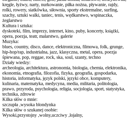
kręgle, łyżwy, narty, nurkowanie, piłka nożna, pływanie, rajdy,
rolki, rowery, siatkówka, siłownia, sporty ekstremalne, surfing,
szachy, sztuki walki, taniec, tenis, wędkarstwo, wspinaczka,
żeglarstwo
Kultura i sztuka:
dyskoteki, film, imprezy, internet, kino, puby, koncerty, książki,
opera, poezja, teatr, malarstwo, galerie
Muzyka:
blues, country, disco, dance, elektroniczna, filmowa, folk, grunge,
hip-hop/rap, industrialna, jazz, klasyczna, metal, opera, poezja
śpiewana, pop, reggae, rock, ska, soul, szanty, techno
Działy wiedzy:
archeologia, architektura, astronomia, biologia, chemia, elektronika,
ekonomia, etnografia, filozofia, fizyka, geografia, gospodarka,
historia, informatyka, język polski, języki obce, komputery,
kulinaria, matematyka, medycyna, media, militaria, politologia,
prawo, przyroda, psychologia, religia, socjologia, sport, statystyka,
technika, zdrowie
Kilka słów o mnie:
szczupła ,wysoka blondynka
Kilka słów o szukanej osobie:
Wysoki,przystojny ,wolny,uczciwy ,lojalny,