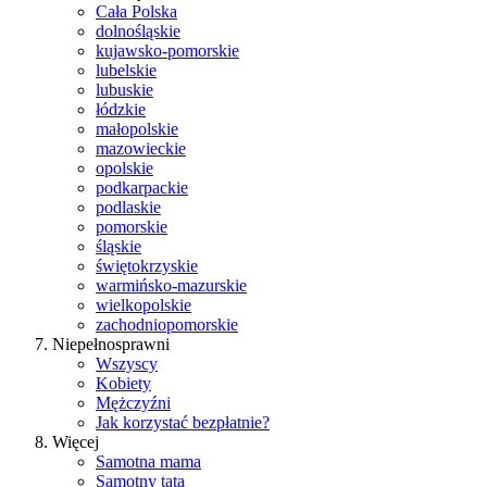
Cała Polska
dolnośląskie
kujawsko-pomorskie
lubelskie
lubuskie
łódzkie
małopolskie
mazowieckie
opolskie
podkarpackie
podlaskie
pomorskie
śląskie
świętokrzyskie
warmińsko-mazurskie
wielkopolskie
zachodniopomorskie
Niepełnosprawni
Wszyscy
Kobiety
Mężczyźni
Jak korzystać bezpłatnie?
Więcej
Samotna mama
Samotny tata