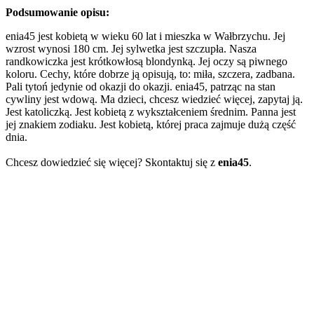
Podsumowanie opisu:
enia45 jest kobietą w wieku 60 lat i mieszka w Wałbrzychu. Jej
wzrost wynosi 180 cm. Jej sylwetka jest szczupła. Nasza
randkowiczka jest krótkowłosą blondynką. Jej oczy są piwnego
koloru. Cechy, które dobrze ją opisują, to: miła, szczera, zadbana.
Pali tytoń jedynie od okazji do okazji. enia45, patrząc na stan
cywliny jest wdową. Ma dzieci, chcesz wiedzieć więcej, zapytaj ją.
Jest katoliczką. Jest kobietą z wykształceniem średnim. Panna jest
jej znakiem zodiaku. Jest kobietą, której praca zajmuje dużą część
dnia.
Chcesz dowiedzieć się więcej? Skontaktuj się z
enia45
.