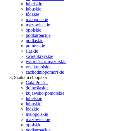
lubelskie
lubuskie
łódzkie
małopolskie
mazowieckie
opolskie
podkarpackie
podlaskie
pomorskie
śląskie
świętokrzyskie
warmińsko-mazurskie
wielkopolskie
zachodniopomorskie
Szukam chłopaka
Cała Polska
dolnośląskie
kujawsko-pomorskie
lubelskie
lubuskie
łódzkie
małopolskie
mazowieckie
opolskie
podkarpackie