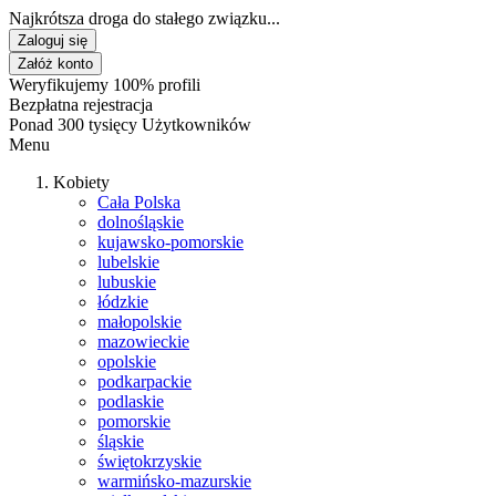
Najkrótsza droga do stałego związku...
Zaloguj się
Załóż konto
Weryfikujemy 100% profili
Bezpłatna rejestracja
Ponad 300 tysięcy Użytkowników
Menu
Kobiety
Cała Polska
dolnośląskie
kujawsko-pomorskie
lubelskie
lubuskie
łódzkie
małopolskie
mazowieckie
opolskie
podkarpackie
podlaskie
pomorskie
śląskie
świętokrzyskie
warmińsko-mazurskie