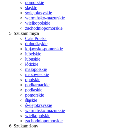
pomorskie
śląskie
świętokrzyskie
warmińsko-mazurskie
wielkopolskie
zachodniopomorskie
Szukam męża
Cała Polska
dolnośląskie
kujawsko-pomorskie
lubelskie
lubuskie
łódzkie
małopolskie
mazowieckie
opolskie
podkarpackie
podlaskie
pomorskie
śląskie
świętokrzyskie
warmińsko-mazurskie
wielkopolskie
zachodniopomorskie
Szukam żony