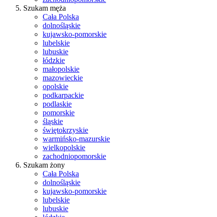
Szukam męża
Cała Polska
dolnośląskie
kujawsko-pomorskie
lubelskie
lubuskie
łódzkie
małopolskie
mazowieckie
opolskie
podkarpackie
podlaskie
pomorskie
śląskie
świętokrzyskie
warmińsko-mazurskie
wielkopolskie
zachodniopomorskie
Szukam żony
Cała Polska
dolnośląskie
kujawsko-pomorskie
lubelskie
lubuskie