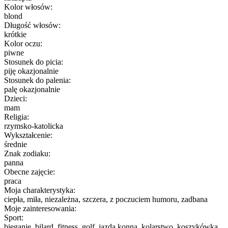
Kolor włosów:
blond
Długość włosów:
krótkie
Kolor oczu:
piwne
Stosunek do picia:
piję okazjonalnie
Stosunek do palenia:
palę okazjonalnie
Dzieci:
mam
Religia:
rzymsko-katolicka
Wykształcenie:
średnie
Znak zodiaku:
panna
Obecne zajęcie:
praca
Moja charakterystyka:
ciepła, miła, niezależna, szczera, z poczuciem humoru, zadbana
Moje zainteresowania:
Sport:
bieganie, bilard, fitness, golf, jazda konna, kolarstwo, koszykówka,