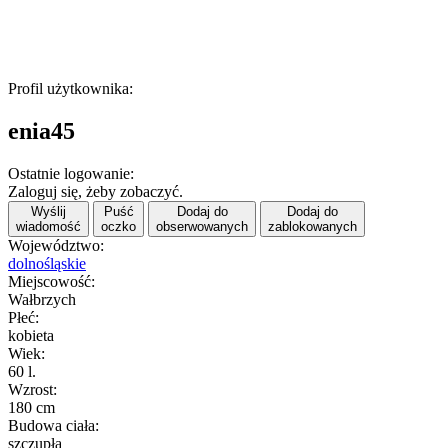
Profil użytkownika:
enia45
Ostatnie logowanie:
Zaloguj się, żeby zobaczyć.
Wyślij
Puść
Dodaj do
Dodaj do
wiadomość
oczko
obserwowanych
zablokowanych
Województwo:
dolnośląskie
Miejscowość:
Wałbrzych
Płeć:
kobieta
Wiek:
60 l.
Wzrost:
180 cm
Budowa ciała:
szczupła