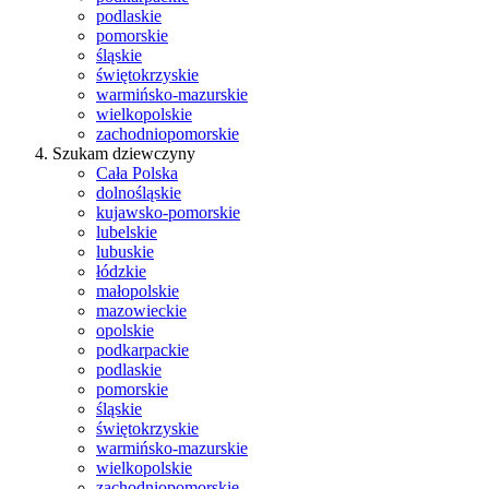
podlaskie
pomorskie
śląskie
świętokrzyskie
warmińsko-mazurskie
wielkopolskie
zachodniopomorskie
Szukam dziewczyny
Cała Polska
dolnośląskie
kujawsko-pomorskie
lubelskie
lubuskie
łódzkie
małopolskie
mazowieckie
opolskie
podkarpackie
podlaskie
pomorskie
śląskie
świętokrzyskie
warmińsko-mazurskie
wielkopolskie
zachodniopomorskie