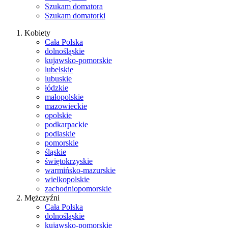
Szukam domatora
Szukam domatorki
Kobiety
Cała Polska
dolnośląskie
kujawsko-pomorskie
lubelskie
lubuskie
łódzkie
małopolskie
mazowieckie
opolskie
podkarpackie
podlaskie
pomorskie
śląskie
świętokrzyskie
warmińsko-mazurskie
wielkopolskie
zachodniopomorskie
Mężczyźni
Cała Polska
dolnośląskie
kujawsko-pomorskie