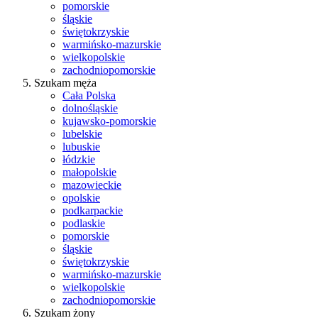
pomorskie
śląskie
świętokrzyskie
warmińsko-mazurskie
wielkopolskie
zachodniopomorskie
Szukam męża
Cała Polska
dolnośląskie
kujawsko-pomorskie
lubelskie
lubuskie
łódzkie
małopolskie
mazowieckie
opolskie
podkarpackie
podlaskie
pomorskie
śląskie
świętokrzyskie
warmińsko-mazurskie
wielkopolskie
zachodniopomorskie
Szukam żony