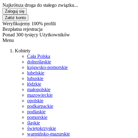
Najkrótsza droga do stałego związku...
Zaloguj się
Załóż konto
Weryfikujemy 100% profili
Bezpłatna rejestracja
Ponad 300 tysięcy Użytkowników
Menu
Kobiety
Cała Polska
dolnośląskie
kujawsko-pomorskie
lubelskie
lubuskie
łódzkie
małopolskie
mazowieckie
opolskie
podkarpackie
podlaskie
pomorskie
śląskie
świętokrzyskie
warmińsko-mazurskie