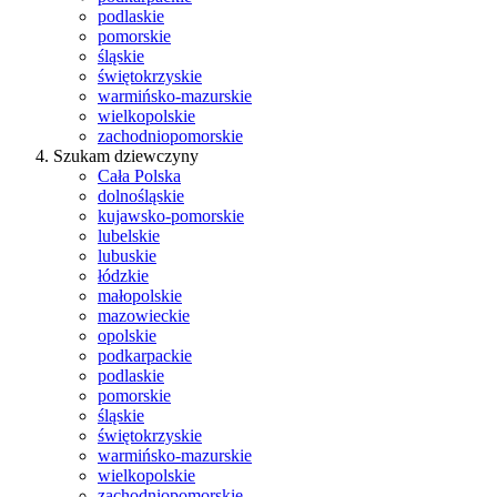
podlaskie
pomorskie
śląskie
świętokrzyskie
warmińsko-mazurskie
wielkopolskie
zachodniopomorskie
Szukam dziewczyny
Cała Polska
dolnośląskie
kujawsko-pomorskie
lubelskie
lubuskie
łódzkie
małopolskie
mazowieckie
opolskie
podkarpackie
podlaskie
pomorskie
śląskie
świętokrzyskie
warmińsko-mazurskie
wielkopolskie
zachodniopomorskie