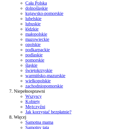
Cała Polska
dolnośląskie
kujawsko-pomorskie
lubelskie
lubuskie
łódzkie
małopolskie
mazowieckie
opolskie
podkarpackie
podlaskie
pomorskie
śląskie
świętokrzyskie
warmińsko-mazurskie
wielkopolskie
zachodniopomorskie
Niepełnosprawni
Wszyscy
Kobiety
Mężczyźni
Jak korzystać bezpłatnie?
Więcej
Samotna mama
Samotny tata