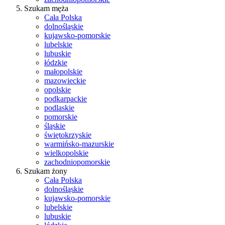
Szukam męża
Cała Polska
dolnośląskie
kujawsko-pomorskie
lubelskie
lubuskie
łódzkie
małopolskie
mazowieckie
opolskie
podkarpackie
podlaskie
pomorskie
śląskie
świętokrzyskie
warmińsko-mazurskie
wielkopolskie
zachodniopomorskie
Szukam żony
Cała Polska
dolnośląskie
kujawsko-pomorskie
lubelskie
lubuskie