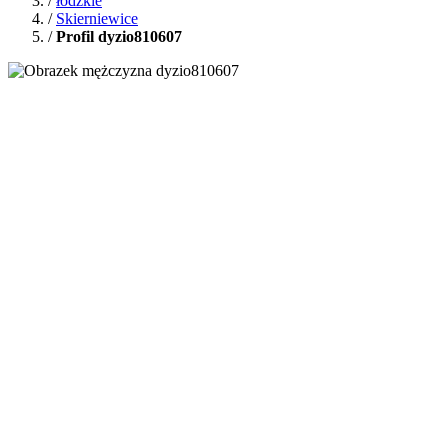
/
łódzkie
/
Skierniewice
/
Profil dyzio810607