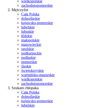
wielkopolskie
zachodniopomorskie
Mężczyźni
Cała Polska
dolnośląskie
kujawsko-pomorskie
lubelskie
lubuskie
łódzkie
małopolskie
mazowieckie
opolskie
podkarpackie
podlaskie
pomorskie
śląskie
świętokrzyskie
warmińsko-mazurskie
wielkopolskie
zachodniopomorskie
Szukam chłopaka
Cała Polska
dolnośląskie
kujawsko-pomorskie
lubelskie