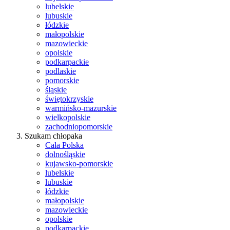
lubelskie
lubuskie
łódzkie
małopolskie
mazowieckie
opolskie
podkarpackie
podlaskie
pomorskie
śląskie
świętokrzyskie
warmińsko-mazurskie
wielkopolskie
zachodniopomorskie
Szukam chłopaka
Cała Polska
dolnośląskie
kujawsko-pomorskie
lubelskie
lubuskie
łódzkie
małopolskie
mazowieckie
opolskie
podkarpackie