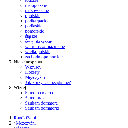
łódzkie
małopolskie
mazowieckie
opolskie
podkarpackie
podlaskie
pomorskie
śląskie
świętokrzyskie
warmińsko-mazurskie
wielkopolskie
zachodniopomorskie
Niepełnosprawni
Wszyscy
Kobiety
Mężczyźni
Jak korzystać bezpłatnie?
Więcej
Samotna mama
Samotny tata
Szukam domatora
Szukam domatorki
Randki24.pl
/
Mężczyźni