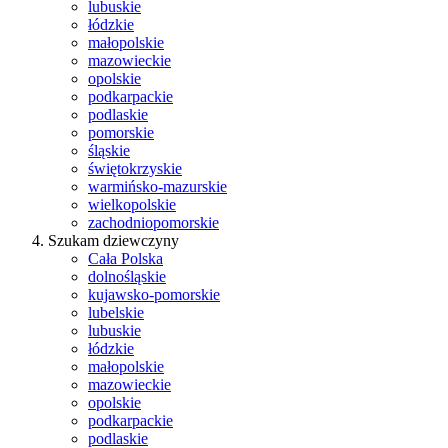
lubuskie
łódzkie
małopolskie
mazowieckie
opolskie
podkarpackie
podlaskie
pomorskie
śląskie
świętokrzyskie
warmińsko-mazurskie
wielkopolskie
zachodniopomorskie
Szukam dziewczyny
Cała Polska
dolnośląskie
kujawsko-pomorskie
lubelskie
lubuskie
łódzkie
małopolskie
mazowieckie
opolskie
podkarpackie
podlaskie