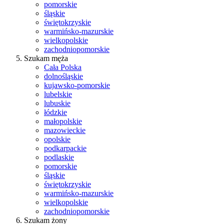
pomorskie
śląskie
świętokrzyskie
warmińsko-mazurskie
wielkopolskie
zachodniopomorskie
Szukam męża
Cała Polska
dolnośląskie
kujawsko-pomorskie
lubelskie
lubuskie
łódzkie
małopolskie
mazowieckie
opolskie
podkarpackie
podlaskie
pomorskie
śląskie
świętokrzyskie
warmińsko-mazurskie
wielkopolskie
zachodniopomorskie
Szukam żony