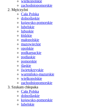
wielkopolskie
zachodniopomorskie
Mężczyźni
Cała Polska
dolnośląskie
kujawsko-pomorskie
lubelskie
lubuskie
łódzkie
małopolskie
mazowieckie
opolskie
podkarpackie
podlaskie
pomorskie
śląskie
świętokrzyskie
warmińsko-mazurskie
wielkopolskie
zachodniopomorskie
Szukam chłopaka
Cała Polska
dolnośląskie
kujawsko-pomorskie
lubelskie