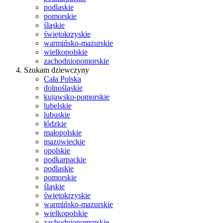
podlaskie
pomorskie
śląskie
świętokrzyskie
warmińsko-mazurskie
wielkopolskie
zachodniopomorskie
Szukam dziewczyny
Cała Polska
dolnośląskie
kujawsko-pomorskie
lubelskie
lubuskie
łódzkie
małopolskie
mazowieckie
opolskie
podkarpackie
podlaskie
pomorskie
śląskie
świętokrzyskie
warmińsko-mazurskie
wielkopolskie
zachodniopomorskie