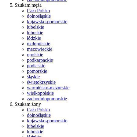
Szukam męża
Cała Polska
dolnośląskie
kujawsko-pomorskie
lubelskie
lubuskie
łódzkie
małopolskie
mazowieckie
opolskie
podkarpackie
podlaskie
pomorskie
śląskie
świętokrzyskie
warmińsko-mazurskie
wielkopolskie
zachodniopomorskie
Szukam żony
Cała Polska
dolnośląskie
kujawsko-pomorskie
lubelskie
lubuskie