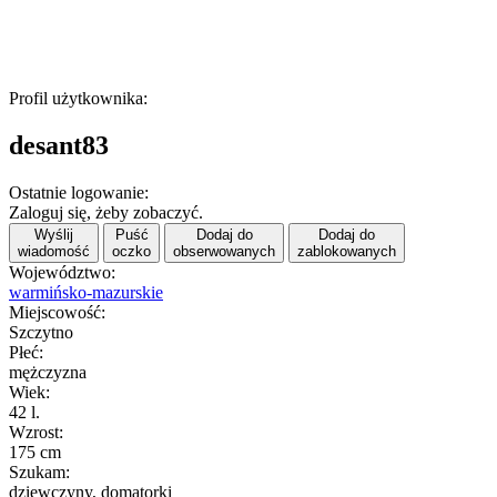
Profil użytkownika:
desant83
Ostatnie logowanie:
Zaloguj się, żeby zobaczyć.
Wyślij
Puść
Dodaj do
Dodaj do
wiadomość
oczko
obserwowanych
zablokowanych
Województwo:
warmińsko-mazurskie
Miejscowość:
Szczytno
Płeć:
mężczyzna
Wiek:
42 l.
Wzrost:
175 cm
Szukam:
dziewczyny, domatorki