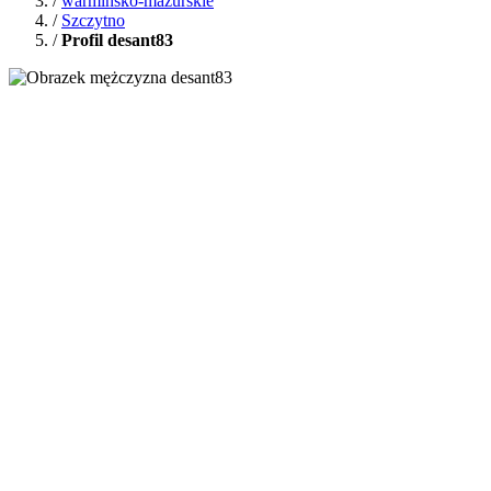
/
warmińsko-mazurskie
/
Szczytno
/
Profil desant83