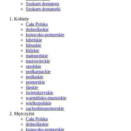
Szukam domatora
Szukam domatorki
Kobiety
Cała Polska
dolnośląskie
kujawsko-pomorskie
lubelskie
lubuskie
łódzkie
małopolskie
mazowieckie
opolskie
podkarpackie
podlaskie
pomorskie
śląskie
świętokrzyskie
warmińsko-mazurskie
wielkopolskie
zachodniopomorskie
Mężczyźni
Cała Polska
dolnośląskie
kujawsko-pomorskie