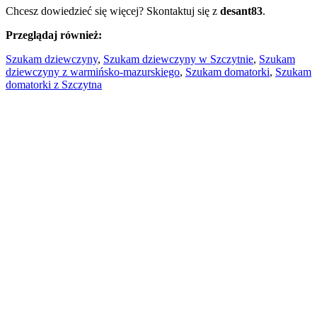
Chcesz dowiedzieć się więcej? Skontaktuj się z
desant83
.
Przeglądaj również:
Szukam dziewczyny
,
Szukam dziewczyny w Szczytnie
,
Szukam
dziewczyny z warmińsko-mazurskiego
,
Szukam domatorki
,
Szukam
domatorki z Szczytna