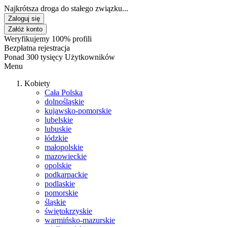
Najkrótsza droga do stałego związku...
Zaloguj się
Załóż konto
Weryfikujemy 100% profili
Bezpłatna rejestracja
Ponad 300 tysięcy Użytkowników
Menu
Kobiety
Cała Polska
dolnośląskie
kujawsko-pomorskie
lubelskie
lubuskie
łódzkie
małopolskie
mazowieckie
opolskie
podkarpackie
podlaskie
pomorskie
śląskie
świętokrzyskie
warmińsko-mazurskie