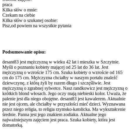
praca
Kilka słów o mnie:
Czekam na ciebie
Kilka słów o szukanej osobie:
Pisz,od powiem na wszystkie pytania
Podsumowanie opisu:
desant83 jest mężczyzną w wieku 42 lat i mieszka w Szczytnie.
Myśli o poznaniu kobiety mającej od 25 lat do 36 lat. Jest
mężczyzną o wzroście 175 cm. Szuka kobiety o wzroście od 165
cm do 175 cm. Mężczyzna chciałby w naszym portalu znaleźć
dziewczynę, z którą żyli by razem długo i szczęśliwie. Jest
mężczyzną o zgrabnej sylwetce. Nasz randkowicz jest mężczyzną o
krótkich blond włosach. Jego oczy mają niebieski kolor. Uważa, że
palenie jest dla niego obojętne. desant83 jest kawalerem. Aktualnie
nie jest ojcem, ale chciałby w przyszłości mieć dzieci. Wyznawana
przez niego religia, to religia rzymsko-katolicka. Ma wykształcenie
średnie. Panna jest jego znakiem zodiaku. Aktualne jego
najważniejszym zajęciem jest praca. Szuka kobiety, która jest
domatorką.