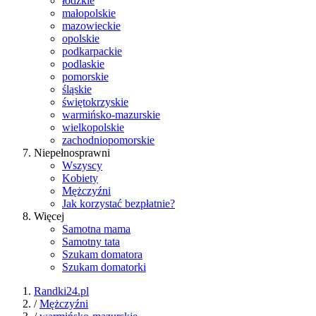
łódzkie
małopolskie
mazowieckie
opolskie
podkarpackie
podlaskie
pomorskie
śląskie
świętokrzyskie
warmińsko-mazurskie
wielkopolskie
zachodniopomorskie
Niepełnosprawni
Wszyscy
Kobiety
Mężczyźni
Jak korzystać bezpłatnie?
Więcej
Samotna mama
Samotny tata
Szukam domatora
Szukam domatorki
Randki24.pl
/
Mężczyźni