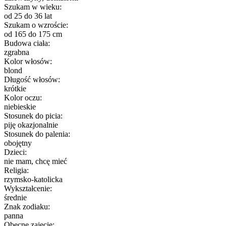
Szukam w wieku:
od 25 do 36 lat
Szukam o wzroście:
od 165 do 175 cm
Budowa ciała:
zgrabna
Kolor włosów:
blond
Długość włosów:
krótkie
Kolor oczu:
niebieskie
Stosunek do picia:
piję okazjonalnie
Stosunek do palenia:
obojętny
Dzieci:
nie mam, chcę mieć
Religia:
rzymsko-katolicka
Wykształcenie:
średnie
Znak zodiaku:
panna
Obecne zajęcie: