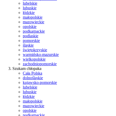
lubelskie
lubuskie
łódzkie
małopolskie
mazowieckie
opolskie
podkarpackie
podlaskie
pomorskie
śląskie
świętokrzyskie
warmińsko-mazurskie
wielkopolskie
zachodniopomorskie
Szukam chłopaka
Cała Polska
dolnośląskie
kujawsko-pomorskie
lubelskie
lubuskie
łódzkie
małopolskie
mazowieckie
opolskie
podkarpackie