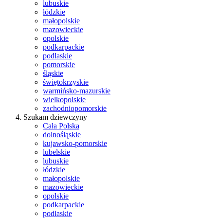
lubuskie
łódzkie
małopolskie
mazowieckie
opolskie
podkarpackie
podlaskie
pomorskie
śląskie
świętokrzyskie
warmińsko-mazurskie
wielkopolskie
zachodniopomorskie
Szukam dziewczyny
Cała Polska
dolnośląskie
kujawsko-pomorskie
lubelskie
lubuskie
łódzkie
małopolskie
mazowieckie
opolskie
podkarpackie
podlaskie