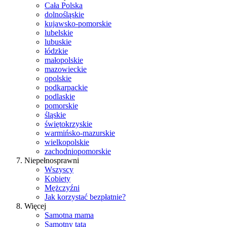
Cała Polska
dolnośląskie
kujawsko-pomorskie
lubelskie
lubuskie
łódzkie
małopolskie
mazowieckie
opolskie
podkarpackie
podlaskie
pomorskie
śląskie
świętokrzyskie
warmińsko-mazurskie
wielkopolskie
zachodniopomorskie
Niepełnosprawni
Wszyscy
Kobiety
Mężczyźni
Jak korzystać bezpłatnie?
Więcej
Samotna mama
Samotny tata