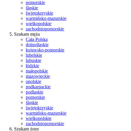
pomorskie
śląskie
świętokrzyskie
warmińsko-mazurskie
wielkopolskie
zachodniopomorskie
Szukam męża
Cała Polska
dolnośląskie
kujawsko-pomorskie
lubelskie
lubuskie
łódzkie
małopolskie
mazowieckie
opolskie
podkarpackie
podlaskie
pomorskie
śląskie
świętokrzyskie
warmińsko-mazurskie
wielkopolskie
zachodniopomorskie
Szukam żony