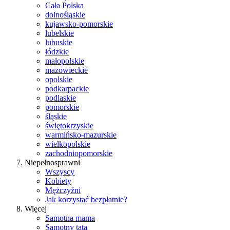
Cała Polska
dolnośląskie
kujawsko-pomorskie
lubelskie
lubuskie
łódzkie
małopolskie
mazowieckie
opolskie
podkarpackie
podlaskie
pomorskie
śląskie
świętokrzyskie
warmińsko-mazurskie
wielkopolskie
zachodniopomorskie
Niepełnosprawni
Wszyscy
Kobiety
Mężczyźni
Jak korzystać bezpłatnie?
Więcej
Samotna mama
Samotny tata