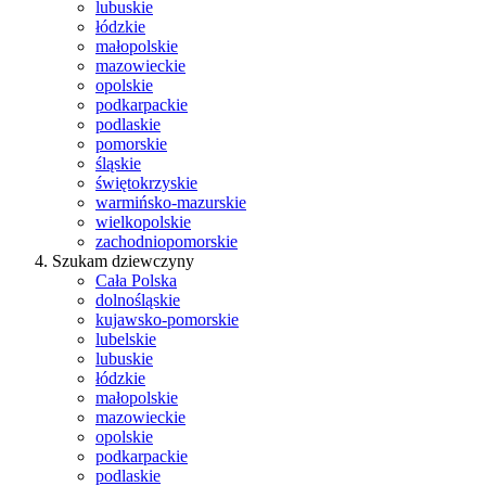
lubuskie
łódzkie
małopolskie
mazowieckie
opolskie
podkarpackie
podlaskie
pomorskie
śląskie
świętokrzyskie
warmińsko-mazurskie
wielkopolskie
zachodniopomorskie
Szukam dziewczyny
Cała Polska
dolnośląskie
kujawsko-pomorskie
lubelskie
lubuskie
łódzkie
małopolskie
mazowieckie
opolskie
podkarpackie
podlaskie