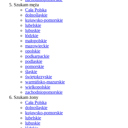
Szukam męża
Cała Polska
dolnośląskie
kujawsko-pomorskie
lubelskie
lubuskie
łódzkie
małopolskie
mazowieckie
opolskie
podkarpackie
podlaskie
pomorskie
śląskie
świętokrzyskie
warmińsko-mazurskie
wielkopolskie
zachodniopomorskie
Szukam żony
Cała Polska
dolnośląskie
kujawsko-pomorskie
lubelskie
lubuskie