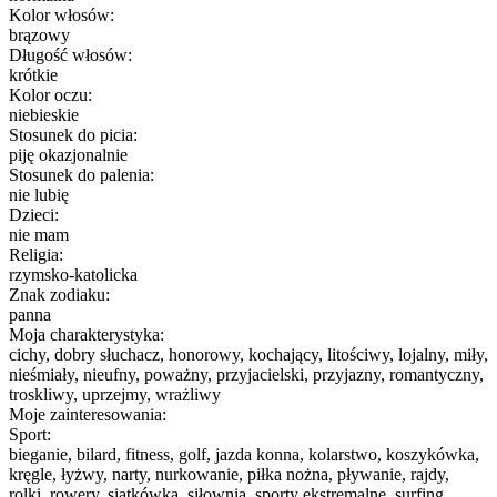
Kolor włosów:
brązowy
Długość włosów:
krótkie
Kolor oczu:
niebieskie
Stosunek do picia:
piję okazjonalnie
Stosunek do palenia:
nie lubię
Dzieci:
nie mam
Religia:
rzymsko-katolicka
Znak zodiaku:
panna
Moja charakterystyka:
cichy, dobry słuchacz, honorowy, kochający, litościwy, lojalny, miły,
nieśmiały, nieufny, poważny, przyjacielski, przyjazny, romantyczny,
troskliwy, uprzejmy, wrażliwy
Moje zainteresowania:
Sport:
bieganie, bilard, fitness, golf, jazda konna, kolarstwo, koszykówka,
kręgle, łyżwy, narty, nurkowanie, piłka nożna, pływanie, rajdy,
rolki, rowery, siatkówka, siłownia, sporty ekstremalne, surfing,