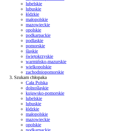
lubelskie
lubuskie
łódzkie
małopolskie
mazowieckie
opolskie
podkarpackie
podlaskie
pomorskie
śląskie
świętokrzyskie
warmińsko-mazurskie
wielkopolskie
zachodniopomorskie
Szukam chłopaka
Cała Polska
dolnośląskie
kujawsko-pomorskie
lubelskie
lubuskie
łódzkie
małopolskie
mazowieckie
opolskie
podkarpackie