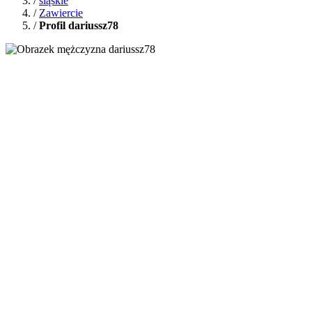
/
śląskie
/
Zawiercie
/
Profil dariussz78