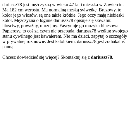
dariussz78 jest mężczyzną w wieku 47 lat i mieszka w Zawierciu.
Ma 182 cm wzrostu. Ma normalną męską sylwetkę. Brązowy, to
kolor jego włosów, są one także krótkie. Jego oczy mają niebieski
kolor. Mężczyzna o loginie dariussz78 opisuje się słowami:
litościwy, poważny, uprzejmy. Fascynuje go muzyka bluesowa.
Papierosy, to coś za czym nie przepada. dariussz78 według swojego
stanu cywilnego jest kawalerem. Nie ma dzieci, zapytaj o szczegóły
w prywatnej rozmowie. Jest katolikiem. dariussz78 jest zodiakalnš
panną.
Chcesz dowiedzieć się więcej? Skontaktuj się z
dariussz78
.