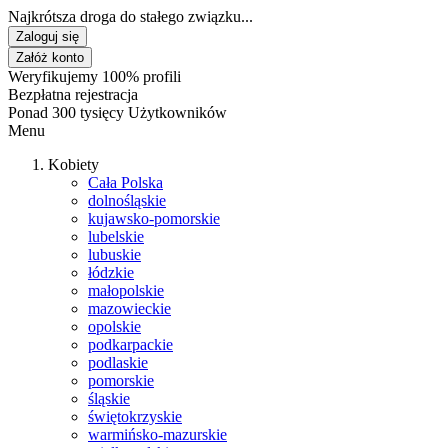
Najkrótsza droga do stałego związku...
Zaloguj się
Załóż konto
Weryfikujemy 100% profili
Bezpłatna rejestracja
Ponad 300 tysięcy Użytkowników
Menu
Kobiety
Cała Polska
dolnośląskie
kujawsko-pomorskie
lubelskie
lubuskie
łódzkie
małopolskie
mazowieckie
opolskie
podkarpackie
podlaskie
pomorskie
śląskie
świętokrzyskie
warmińsko-mazurskie