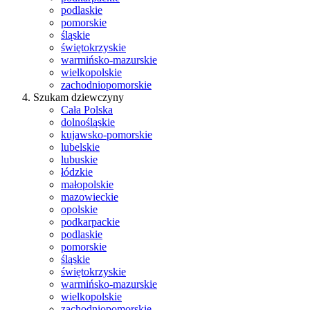
podlaskie
pomorskie
śląskie
świętokrzyskie
warmińsko-mazurskie
wielkopolskie
zachodniopomorskie
Szukam dziewczyny
Cała Polska
dolnośląskie
kujawsko-pomorskie
lubelskie
lubuskie
łódzkie
małopolskie
mazowieckie
opolskie
podkarpackie
podlaskie
pomorskie
śląskie
świętokrzyskie
warmińsko-mazurskie
wielkopolskie
zachodniopomorskie