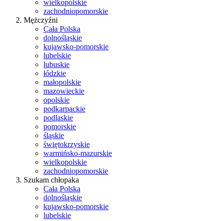
wielkopolskie
zachodniopomorskie
Mężczyźni
Cała Polska
dolnośląskie
kujawsko-pomorskie
lubelskie
lubuskie
łódzkie
małopolskie
mazowieckie
opolskie
podkarpackie
podlaskie
pomorskie
śląskie
świętokrzyskie
warmińsko-mazurskie
wielkopolskie
zachodniopomorskie
Szukam chłopaka
Cała Polska
dolnośląskie
kujawsko-pomorskie
lubelskie