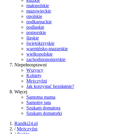
łódzkie
małopolskie
mazowieckie
opolskie
podkarpackie
podlaskie
pomorskie
śląskie
świętokrzyskie
warmińsko-mazurskie
wielkopolskie
zachodniopomorskie
Niepełnosprawni
Wszyscy
Kobiety
Mężczyźni
Jak korzystać bezpłatnie?
Więcej
Samotna mama
Samotny tata
Szukam domatora
Szukam domatorki
Randki24.pl
/
Mężczyźni