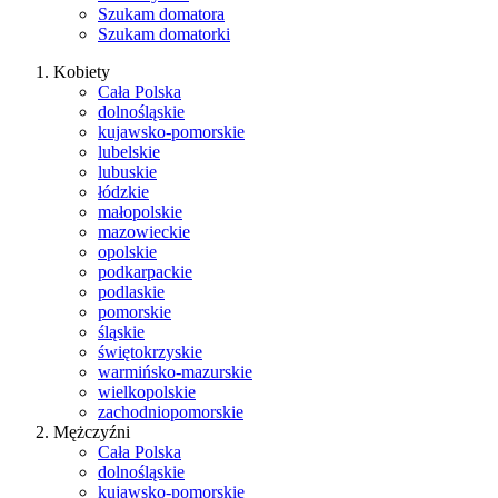
Szukam domatora
Szukam domatorki
Kobiety
Cała Polska
dolnośląskie
kujawsko-pomorskie
lubelskie
lubuskie
łódzkie
małopolskie
mazowieckie
opolskie
podkarpackie
podlaskie
pomorskie
śląskie
świętokrzyskie
warmińsko-mazurskie
wielkopolskie
zachodniopomorskie
Mężczyźni
Cała Polska
dolnośląskie
kujawsko-pomorskie