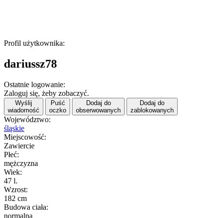
Profil użytkownika:
dariussz78
Ostatnie logowanie:
Zaloguj się, żeby zobaczyć.
Wyślij
Puść
Dodaj do
Dodaj do
wiadomość
oczko
obserwowanych
zablokowanych
Województwo:
śląskie
Miejscowość:
Zawiercie
Płeć:
mężczyzna
Wiek:
47 l.
Wzrost:
182 cm
Budowa ciała:
normalna