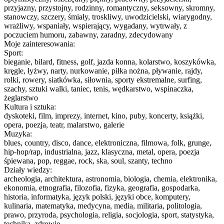
przyjazny, przystojny, rodzinny, romantyczny, seksowny, skromny,
stanowczy, szczery, śmiały, troskliwy, uwodzicielski, wiarygodny,
wrażliwy, wspaniały, wspierający, wygadany, wytrwały, z
poczuciem humoru, zabawny, zaradny, zdecydowany
Moje zainteresowania:
Sport:
bieganie, bilard, fitness, golf, jazda konna, kolarstwo, koszykówka,
kręgle, łyżwy, narty, nurkowanie, piłka nożna, pływanie, rajdy,
rolki, rowery, siatkówka, siłownia, sporty ekstremalne, surfing,
szachy, sztuki walki, taniec, tenis, wędkarstwo, wspinaczka,
żeglarstwo
Kultura i sztuka:
dyskoteki, film, imprezy, internet, kino, puby, koncerty, książki,
opera, poezja, teatr, malarstwo, galerie
Muzyka:
blues, country, disco, dance, elektroniczna, filmowa, folk, grunge,
hip-hop/rap, industrialna, jazz, klasyczna, metal, opera, poezja
śpiewana, pop, reggae, rock, ska, soul, szanty, techno
Działy wiedzy:
archeologia, architektura, astronomia, biologia, chemia, elektronika,
ekonomia, etnografia, filozofia, fizyka, geografia, gospodarka,
historia, informatyka, język polski, języki obce, komputery,
kulinaria, matematyka, medycyna, media, militaria, politologia,
prawo, przyroda, psychologia, religia, socjologia, sport, statystyka,
technika, zdrowie