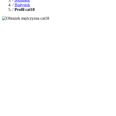
/
podlaskie
/
Białystok
/
Profil cat18