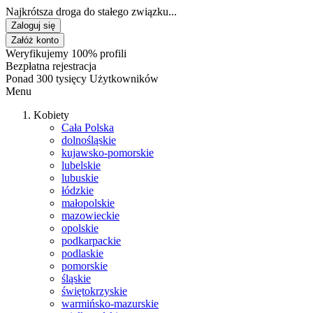
Najkrótsza droga do stałego związku...
Zaloguj się
Załóż konto
Weryfikujemy 100% profili
Bezpłatna rejestracja
Ponad 300 tysięcy Użytkowników
Menu
Kobiety
Cała Polska
dolnośląskie
kujawsko-pomorskie
lubelskie
lubuskie
łódzkie
małopolskie
mazowieckie
opolskie
podkarpackie
podlaskie
pomorskie
śląskie
świętokrzyskie
warmińsko-mazurskie