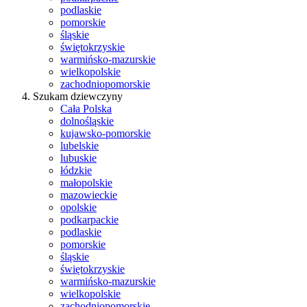
podlaskie
pomorskie
śląskie
świętokrzyskie
warmińsko-mazurskie
wielkopolskie
zachodniopomorskie
Szukam dziewczyny
Cała Polska
dolnośląskie
kujawsko-pomorskie
lubelskie
lubuskie
łódzkie
małopolskie
mazowieckie
opolskie
podkarpackie
podlaskie
pomorskie
śląskie
świętokrzyskie
warmińsko-mazurskie
wielkopolskie
zachodniopomorskie