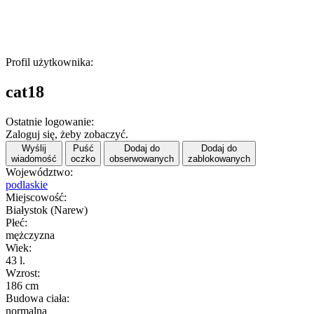
Profil użytkownika:
cat18
Ostatnie logowanie:
Zaloguj się, żeby zobaczyć.
Wyślij
Puść
Dodaj do
Dodaj do
wiadomość
oczko
obserwowanych
zablokowanych
Województwo:
podlaskie
Miejscowość:
Białystok (Narew)
Płeć:
mężczyzna
Wiek:
43 l.
Wzrost:
186 cm
Budowa ciała:
normalna