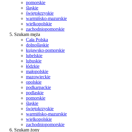
pomorskie
śląskie
świętokrzyskie
warmińsko-mazurskie
wielkopolskie
zachodniopomorskie
Szukam męża
Cała Polska
dolnośląskie
kujawsko-pomorskie
lubelskie
lubuskie
łódzkie
małopolskie
mazowieckie
opolskie
podkarpackie
podlaskie
pomorskie
śląskie
świętokrzyskie
warmińsko-mazurskie
wielkopolskie
zachodniopomorskie
Szukam żony