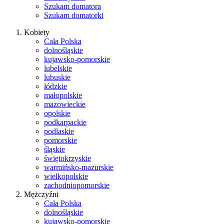
Szukam domatora
Szukam domatorki
Kobiety
Cała Polska
dolnośląskie
kujawsko-pomorskie
lubelskie
lubuskie
łódzkie
małopolskie
mazowieckie
opolskie
podkarpackie
podlaskie
pomorskie
śląskie
świętokrzyskie
warmińsko-mazurskie
wielkopolskie
zachodniopomorskie
Mężczyźni
Cała Polska
dolnośląskie
kujawsko-pomorskie