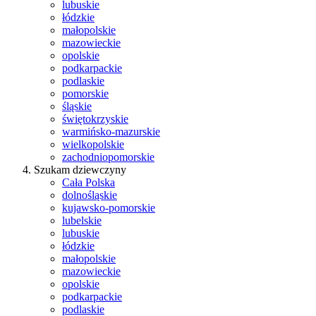
lubuskie
łódzkie
małopolskie
mazowieckie
opolskie
podkarpackie
podlaskie
pomorskie
śląskie
świętokrzyskie
warmińsko-mazurskie
wielkopolskie
zachodniopomorskie
Szukam dziewczyny
Cała Polska
dolnośląskie
kujawsko-pomorskie
lubelskie
lubuskie
łódzkie
małopolskie
mazowieckie
opolskie
podkarpackie
podlaskie