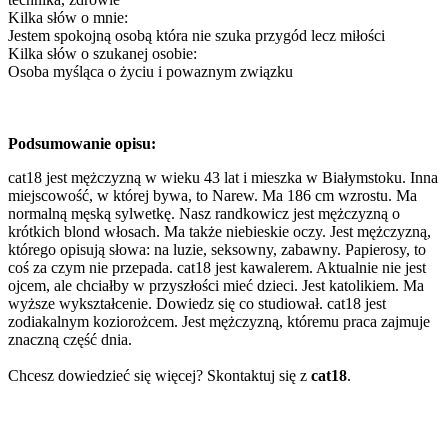
Kilka słów o mnie:
Jestem spokojną osobą która nie szuka przygód lecz miłości
Kilka słów o szukanej osobie:
Osoba myśląca o życiu i powaznym związku
Podsumowanie opisu:
cat18 jest mężczyzną w wieku 43 lat i mieszka w Białymstoku. Inna
miejscowość, w której bywa, to Narew. Ma 186 cm wzrostu. Ma
normalną męską sylwetkę. Nasz randkowicz jest mężczyzną o
krótkich blond włosach. Ma także niebieskie oczy. Jest mężczyzną,
którego opisują słowa: na luzie, seksowny, zabawny. Papierosy, to
coś za czym nie przepada. cat18 jest kawalerem. Aktualnie nie jest
ojcem, ale chciałby w przyszłości mieć dzieci. Jest katolikiem. Ma
wyższe wykształcenie. Dowiedz się co studiował. cat18 jest
zodiakalnym koziorożcem. Jest mężczyzną, któremu praca zajmuje
znaczną część dnia.
Chcesz dowiedzieć się więcej? Skontaktuj się z
cat18
.