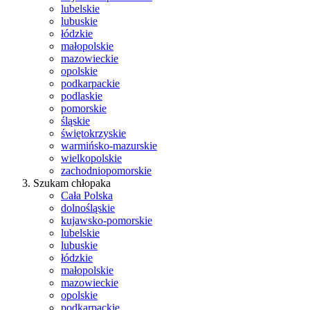
lubelskie
lubuskie
łódzkie
małopolskie
mazowieckie
opolskie
podkarpackie
podlaskie
pomorskie
śląskie
świętokrzyskie
warmińsko-mazurskie
wielkopolskie
zachodniopomorskie
Szukam chłopaka
Cała Polska
dolnośląskie
kujawsko-pomorskie
lubelskie
lubuskie
łódzkie
małopolskie
mazowieckie
opolskie
podkarpackie