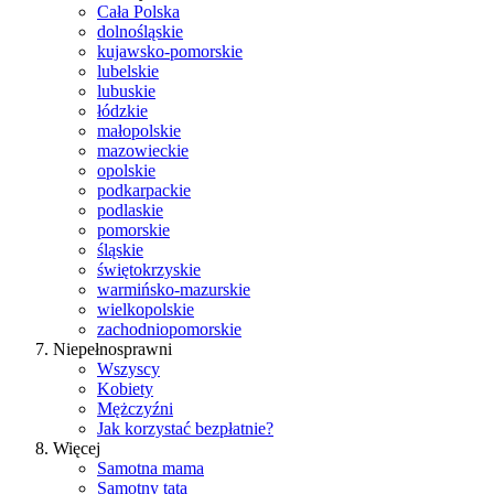
Cała Polska
dolnośląskie
kujawsko-pomorskie
lubelskie
lubuskie
łódzkie
małopolskie
mazowieckie
opolskie
podkarpackie
podlaskie
pomorskie
śląskie
świętokrzyskie
warmińsko-mazurskie
wielkopolskie
zachodniopomorskie
Niepełnosprawni
Wszyscy
Kobiety
Mężczyźni
Jak korzystać bezpłatnie?
Więcej
Samotna mama
Samotny tata