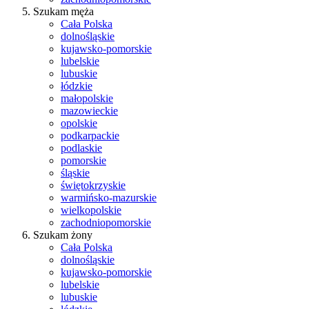
Szukam męża
Cała Polska
dolnośląskie
kujawsko-pomorskie
lubelskie
lubuskie
łódzkie
małopolskie
mazowieckie
opolskie
podkarpackie
podlaskie
pomorskie
śląskie
świętokrzyskie
warmińsko-mazurskie
wielkopolskie
zachodniopomorskie
Szukam żony
Cała Polska
dolnośląskie
kujawsko-pomorskie
lubelskie
lubuskie