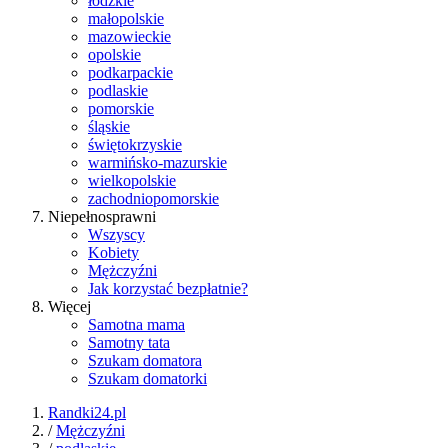
łódzkie
małopolskie
mazowieckie
opolskie
podkarpackie
podlaskie
pomorskie
śląskie
świętokrzyskie
warmińsko-mazurskie
wielkopolskie
zachodniopomorskie
Niepełnosprawni
Wszyscy
Kobiety
Mężczyźni
Jak korzystać bezpłatnie?
Więcej
Samotna mama
Samotny tata
Szukam domatora
Szukam domatorki
Randki24.pl
/
Mężczyźni