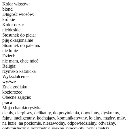
Kolor włosów:
blond
Długość włosów:
krótkie
Kolor oczu:
niebieskie
Stosunek do picia:
piję okazjonalnie
Stosunek do palenia:
nie lubię
Dzieci:
nie mam, chcę mieć
Religia:
rzymsko-katolicka
Wykształcenie:
wyższe
Znak zodiaku:
koziorożec
Obecne zajęcie:
praca
Moja charakterystyka:
ciepły, cierpliwy, delikatny, do przytulenia, dowcipny, dyskretny,
fajny, inteligentny, kochający, komunikatywny, lojalny, mądry, miły,
na luzie, na poziomie, niezawodny, odpowiedzialny, odważny,
optymistyczny, oszczędny, piękny, pracowity, przyjacielski,