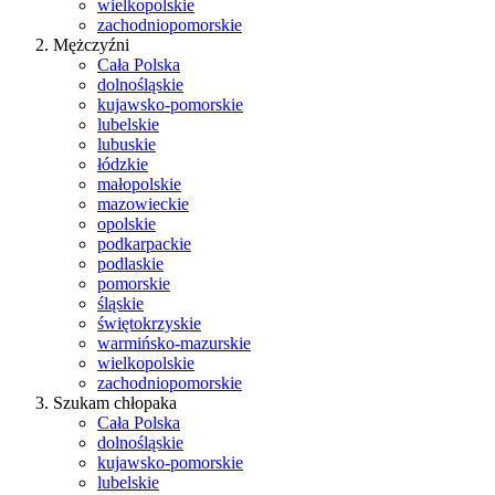
wielkopolskie
zachodniopomorskie
Mężczyźni
Cała Polska
dolnośląskie
kujawsko-pomorskie
lubelskie
lubuskie
łódzkie
małopolskie
mazowieckie
opolskie
podkarpackie
podlaskie
pomorskie
śląskie
świętokrzyskie
warmińsko-mazurskie
wielkopolskie
zachodniopomorskie
Szukam chłopaka
Cała Polska
dolnośląskie
kujawsko-pomorskie
lubelskie