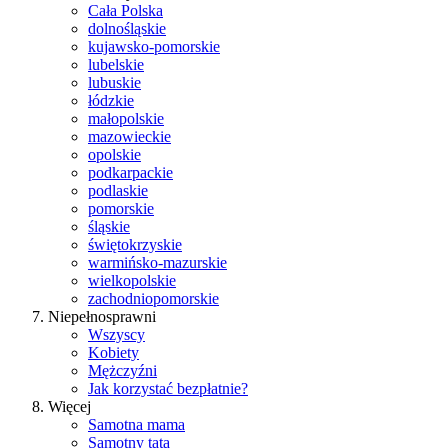
Cała Polska
dolnośląskie
kujawsko-pomorskie
lubelskie
lubuskie
łódzkie
małopolskie
mazowieckie
opolskie
podkarpackie
podlaskie
pomorskie
śląskie
świętokrzyskie
warmińsko-mazurskie
wielkopolskie
zachodniopomorskie
Niepełnosprawni
Wszyscy
Kobiety
Mężczyźni
Jak korzystać bezpłatnie?
Więcej
Samotna mama
Samotny tata