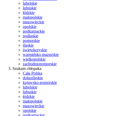
lubelskie
lubuskie
łódzkie
małopolskie
mazowieckie
opolskie
podkarpackie
podlaskie
pomorskie
śląskie
świętokrzyskie
warmińsko-mazurskie
wielkopolskie
zachodniopomorskie
Szukam chłopaka
Cała Polska
dolnośląskie
kujawsko-pomorskie
lubelskie
lubuskie
łódzkie
małopolskie
mazowieckie
opolskie
podkarpackie