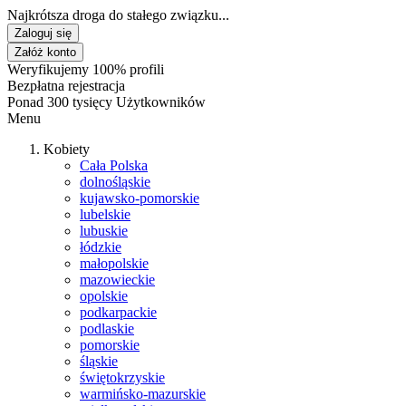
Najkrótsza droga do stałego związku...
Zaloguj się
Załóż konto
Weryfikujemy 100% profili
Bezpłatna rejestracja
Ponad 300 tysięcy Użytkowników
Menu
Kobiety
Cała Polska
dolnośląskie
kujawsko-pomorskie
lubelskie
lubuskie
łódzkie
małopolskie
mazowieckie
opolskie
podkarpackie
podlaskie
pomorskie
śląskie
świętokrzyskie
warmińsko-mazurskie