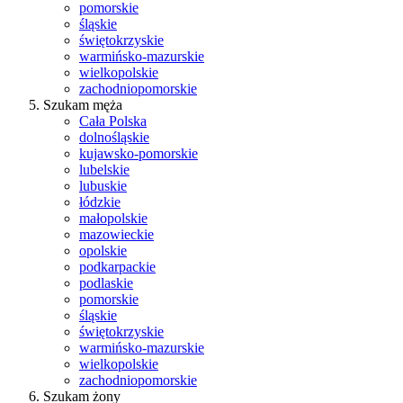
pomorskie
śląskie
świętokrzyskie
warmińsko-mazurskie
wielkopolskie
zachodniopomorskie
Szukam męża
Cała Polska
dolnośląskie
kujawsko-pomorskie
lubelskie
lubuskie
łódzkie
małopolskie
mazowieckie
opolskie
podkarpackie
podlaskie
pomorskie
śląskie
świętokrzyskie
warmińsko-mazurskie
wielkopolskie
zachodniopomorskie
Szukam żony