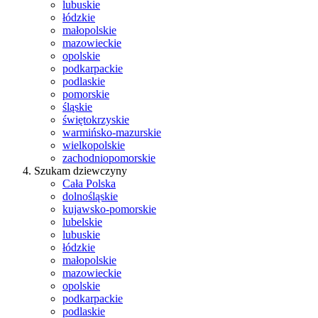
lubuskie
łódzkie
małopolskie
mazowieckie
opolskie
podkarpackie
podlaskie
pomorskie
śląskie
świętokrzyskie
warmińsko-mazurskie
wielkopolskie
zachodniopomorskie
Szukam dziewczyny
Cała Polska
dolnośląskie
kujawsko-pomorskie
lubelskie
lubuskie
łódzkie
małopolskie
mazowieckie
opolskie
podkarpackie
podlaskie