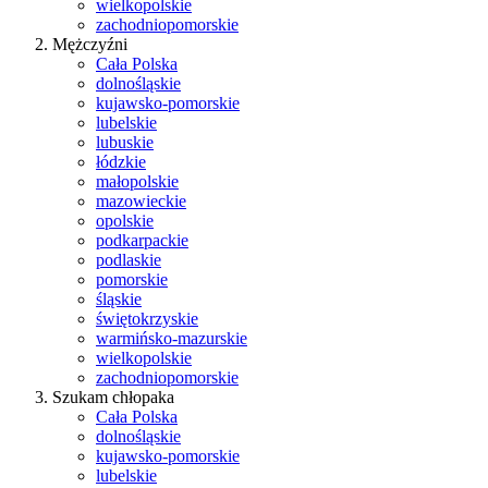
wielkopolskie
zachodniopomorskie
Mężczyźni
Cała Polska
dolnośląskie
kujawsko-pomorskie
lubelskie
lubuskie
łódzkie
małopolskie
mazowieckie
opolskie
podkarpackie
podlaskie
pomorskie
śląskie
świętokrzyskie
warmińsko-mazurskie
wielkopolskie
zachodniopomorskie
Szukam chłopaka
Cała Polska
dolnośląskie
kujawsko-pomorskie
lubelskie