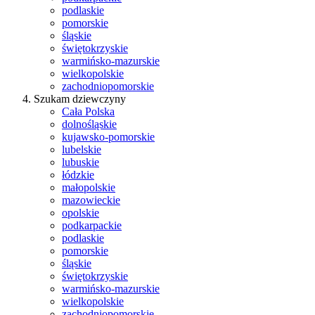
podlaskie
pomorskie
śląskie
świętokrzyskie
warmińsko-mazurskie
wielkopolskie
zachodniopomorskie
Szukam dziewczyny
Cała Polska
dolnośląskie
kujawsko-pomorskie
lubelskie
lubuskie
łódzkie
małopolskie
mazowieckie
opolskie
podkarpackie
podlaskie
pomorskie
śląskie
świętokrzyskie
warmińsko-mazurskie
wielkopolskie
zachodniopomorskie