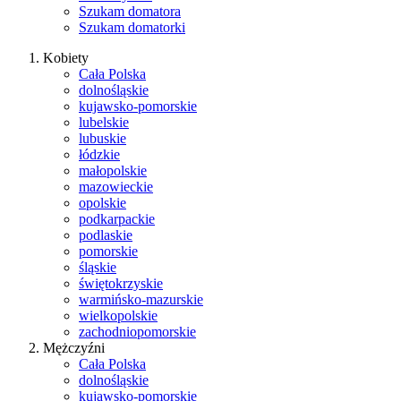
Szukam domatora
Szukam domatorki
Kobiety
Cała Polska
dolnośląskie
kujawsko-pomorskie
lubelskie
lubuskie
łódzkie
małopolskie
mazowieckie
opolskie
podkarpackie
podlaskie
pomorskie
śląskie
świętokrzyskie
warmińsko-mazurskie
wielkopolskie
zachodniopomorskie
Mężczyźni
Cała Polska
dolnośląskie
kujawsko-pomorskie