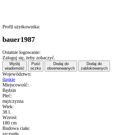
Profil użytkownika:
bauer1987
Ostatnie logowanie:
Zaloguj się, żeby zobaczyć.
Wyślij
Puść
Dodaj do
Dodaj do
wiadomość
oczko
obserwowanych
zablokowanych
Województwo:
śląskie
Miejscowość:
Będzin
Płeć:
mężczyzna
Wiek:
38 l.
Wzrost:
180 cm
Budowa ciała:
szczupła