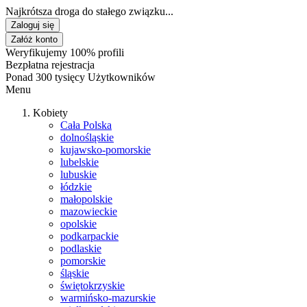
Najkrótsza droga do stałego związku...
Zaloguj się
Załóż konto
Weryfikujemy 100% profili
Bezpłatna rejestracja
Ponad 300 tysięcy Użytkowników
Menu
Kobiety
Cała Polska
dolnośląskie
kujawsko-pomorskie
lubelskie
lubuskie
łódzkie
małopolskie
mazowieckie
opolskie
podkarpackie
podlaskie
pomorskie
śląskie
świętokrzyskie
warmińsko-mazurskie