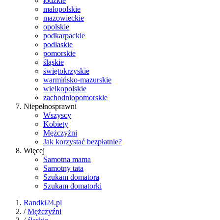
łódzkie
małopolskie
mazowieckie
opolskie
podkarpackie
podlaskie
pomorskie
śląskie
świętokrzyskie
warmińsko-mazurskie
wielkopolskie
zachodniopomorskie
Niepełnosprawni
Wszyscy
Kobiety
Mężczyźni
Jak korzystać bezpłatnie?
Więcej
Samotna mama
Samotny tata
Szukam domatora
Szukam domatorki
Randki24.pl
/
Mężczyźni