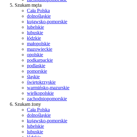
Szukam męża
Cała Polska
dolnośląskie
kujawsko-pomorskie
lubelskie
lubuskie
łódzkie
małopolskie
mazowieckie
opolskie
podkarpackie
podlaskie
pomorskie
śląskie
świętokrzyskie
warmińsko-mazurskie
wielkopolskie
zachodniopomorskie
Szukam żony
Cała Polska
dolnośląskie
kujawsko-pomorskie
lubelskie
lubuskie