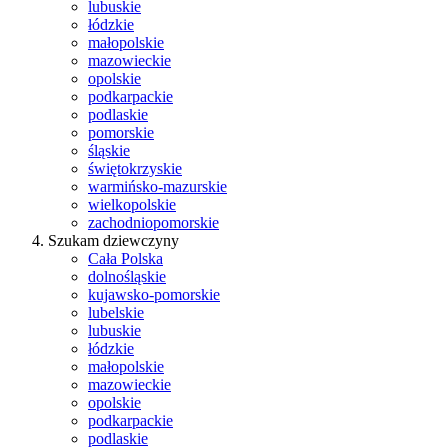
lubuskie
łódzkie
małopolskie
mazowieckie
opolskie
podkarpackie
podlaskie
pomorskie
śląskie
świętokrzyskie
warmińsko-mazurskie
wielkopolskie
zachodniopomorskie
Szukam dziewczyny
Cała Polska
dolnośląskie
kujawsko-pomorskie
lubelskie
lubuskie
łódzkie
małopolskie
mazowieckie
opolskie
podkarpackie
podlaskie