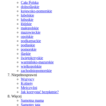
Cała Polska
dolnośląskie
kujawsko-pomorskie
lubelskie
lubuskie
łódzkie
małopolskie
mazowieckie
opolskie
podkarpackie
podlaskie
pomorskie
śląskie
świętokrzyskie
warmińsko-mazurskie
wielkopolskie
zachodniopomorskie
Niepełnosprawni
Wszyscy
Kobiety
Mężczyźni
Jak korzystać bezpłatnie?
Więcej
Samotna mama
Samotny tata