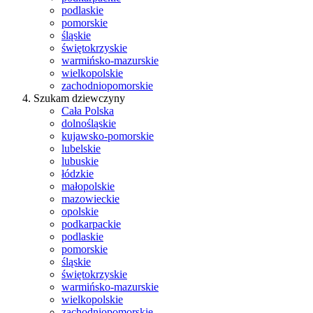
podlaskie
pomorskie
śląskie
świętokrzyskie
warmińsko-mazurskie
wielkopolskie
zachodniopomorskie
Szukam dziewczyny
Cała Polska
dolnośląskie
kujawsko-pomorskie
lubelskie
lubuskie
łódzkie
małopolskie
mazowieckie
opolskie
podkarpackie
podlaskie
pomorskie
śląskie
świętokrzyskie
warmińsko-mazurskie
wielkopolskie
zachodniopomorskie