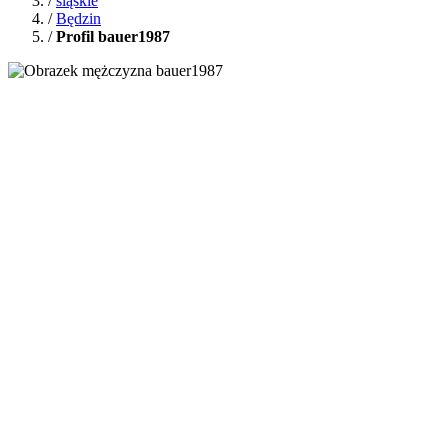
/
śląskie
/
Będzin
/
Profil bauer1987