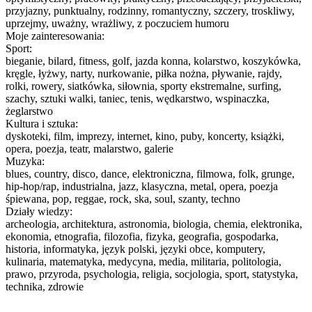
przyjazny, punktualny, rodzinny, romantyczny, szczery, troskliwy,
uprzejmy, uważny, wrażliwy, z poczuciem humoru
Moje zainteresowania:
Sport:
bieganie, bilard, fitness, golf, jazda konna, kolarstwo, koszykówka,
kręgle, łyżwy, narty, nurkowanie, piłka nożna, pływanie, rajdy,
rolki, rowery, siatkówka, siłownia, sporty ekstremalne, surfing,
szachy, sztuki walki, taniec, tenis, wędkarstwo, wspinaczka,
żeglarstwo
Kultura i sztuka:
dyskoteki, film, imprezy, internet, kino, puby, koncerty, książki,
opera, poezja, teatr, malarstwo, galerie
Muzyka:
blues, country, disco, dance, elektroniczna, filmowa, folk, grunge,
hip-hop/rap, industrialna, jazz, klasyczna, metal, opera, poezja
śpiewana, pop, reggae, rock, ska, soul, szanty, techno
Działy wiedzy:
archeologia, architektura, astronomia, biologia, chemia, elektronika,
ekonomia, etnografia, filozofia, fizyka, geografia, gospodarka,
historia, informatyka, język polski, języki obce, komputery,
kulinaria, matematyka, medycyna, media, militaria, politologia,
prawo, przyroda, psychologia, religia, socjologia, sport, statystyka,
technika, zdrowie