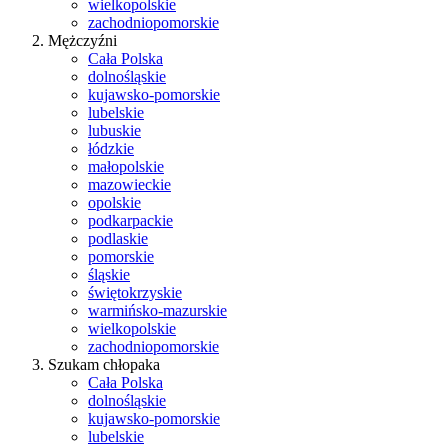
wielkopolskie
zachodniopomorskie
Mężczyźni
Cała Polska
dolnośląskie
kujawsko-pomorskie
lubelskie
lubuskie
łódzkie
małopolskie
mazowieckie
opolskie
podkarpackie
podlaskie
pomorskie
śląskie
świętokrzyskie
warmińsko-mazurskie
wielkopolskie
zachodniopomorskie
Szukam chłopaka
Cała Polska
dolnośląskie
kujawsko-pomorskie
lubelskie