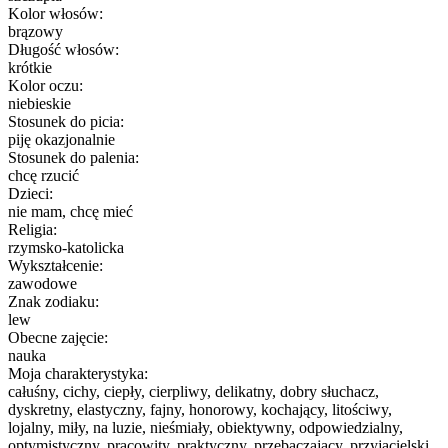
Kolor włosów:
brązowy
Długość włosów:
krótkie
Kolor oczu:
niebieskie
Stosunek do picia:
piję okazjonalnie
Stosunek do palenia:
chcę rzucić
Dzieci:
nie mam, chcę mieć
Religia:
rzymsko-katolicka
Wykształcenie:
zawodowe
Znak zodiaku:
lew
Obecne zajęcie:
nauka
Moja charakterystyka:
całuśny, cichy, ciepły, cierpliwy, delikatny, dobry słuchacz,
dyskretny, elastyczny, fajny, honorowy, kochający, litościwy,
lojalny, miły, na luzie, nieśmiały, obiektywny, odpowiedzialny,
optymistyczny, pracowity, praktyczny, przebaczający, przyjacielski,