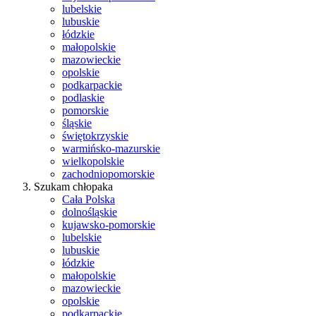
lubelskie
lubuskie
łódzkie
małopolskie
mazowieckie
opolskie
podkarpackie
podlaskie
pomorskie
śląskie
świętokrzyskie
warmińsko-mazurskie
wielkopolskie
zachodniopomorskie
Szukam chłopaka
Cała Polska
dolnośląskie
kujawsko-pomorskie
lubelskie
lubuskie
łódzkie
małopolskie
mazowieckie
opolskie
podkarpackie