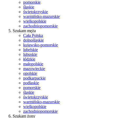
pomorskie
śląskie
świętokrzyskie
warmińsko-mazurskie
wielkopolskie
zachodniopomorskie
Szukam męża
Cała Polska
dolnośląskie
kujawsko-pomorskie
lubelskie
lubuskie
łódzkie
małopolskie
mazowieckie
opolskie
podkarpackie
podlaskie
pomorskie
śląskie
świętokrzyskie
warmińsko-mazurskie
wielkopolskie
zachodniopomorskie
Szukam żony