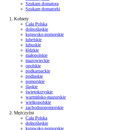
Szukam domatora
Szukam domatorki
Kobiety
Cała Polska
dolnośląskie
kujawsko-pomorskie
lubelskie
lubuskie
łódzkie
małopolskie
mazowieckie
opolskie
podkarpackie
podlaskie
pomorskie
śląskie
świętokrzyskie
warmińsko-mazurskie
wielkopolskie
zachodniopomorskie
Mężczyźni
Cała Polska
dolnośląskie
kujawsko-pomorskie