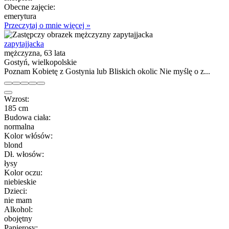
Obecne zajęcie:
emerytura
Przeczytaj o mnie więcej »
zapytajjacka
mężczyzna, 63 lata
Gostyń, wielkopolskie
Poznam Kobietę z Gostynia lub Bliskich okolic Nie myślę o z...
Wzrost:
185 cm
Budowa ciała:
normalna
Kolor włósów:
blond
Dł. włosów:
łysy
Kolor oczu:
niebieskie
Dzieci:
nie mam
Alkohol:
obojętny
Papierosy: