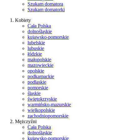
Szukam domatora
Szukam domatorki
Kobiety
Cała Polska
dolnośląskie
kujawsko-pomorskie
lubelskie
lubuskie
łódzkie
małopolskie
mazowieckie
opolskie
podkarpackie
podlaskie
pomorskie
śląskie
świętokrzyskie
warmińsko-mazurskie
wielkopolskie
zachodniopomorskie
Mężczyźni
Cała Polska
dolnośląskie
kujawsko-pomorskie