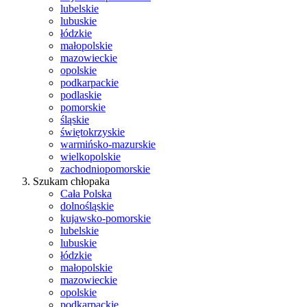
lubelskie
lubuskie
łódzkie
małopolskie
mazowieckie
opolskie
podkarpackie
podlaskie
pomorskie
śląskie
świętokrzyskie
warmińsko-mazurskie
wielkopolskie
zachodniopomorskie
Szukam chłopaka
Cała Polska
dolnośląskie
kujawsko-pomorskie
lubelskie
lubuskie
łódzkie
małopolskie
mazowieckie
opolskie
podkarpackie