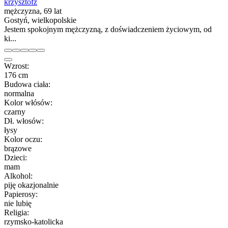
krzysztofz
mężczyzna, 69 lat
Gostyń, wielkopolskie
Jestem spokojnym mężczyzną, z doświadczeniem życiowym, od
ki...
Wzrost:
176 cm
Budowa ciała:
normalna
Kolor włósów:
czarny
Dł. włosów:
łysy
Kolor oczu:
brązowe
Dzieci:
mam
Alkohol:
piję okazjonalnie
Papierosy:
nie lubię
Religia:
rzymsko-katolicka