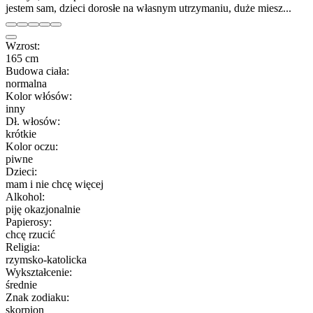
jestem sam, dzieci dorosłe na własnym utrzymaniu, duże miesz...
Wzrost:
165 cm
Budowa ciała:
normalna
Kolor włósów:
inny
Dł. włosów:
krótkie
Kolor oczu:
piwne
Dzieci:
mam i nie chcę więcej
Alkohol:
piję okazjonalnie
Papierosy:
chcę rzucić
Religia:
rzymsko-katolicka
Wykształcenie:
średnie
Znak zodiaku:
skorpion