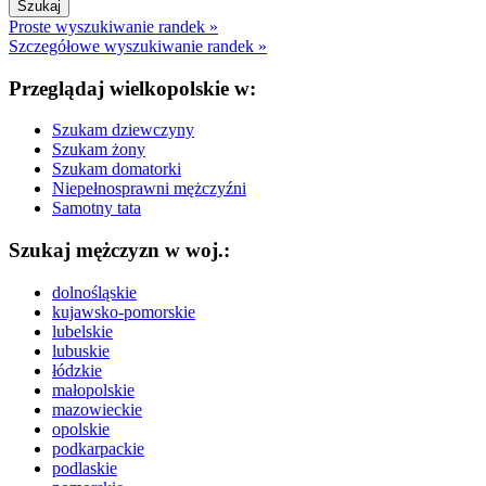
Proste wyszukiwanie randek »
Szczegółowe wyszukiwanie randek »
Przeglądaj wielkopolskie w:
Szukam dziewczyny
Szukam żony
Szukam domatorki
Niepełnosprawni mężczyźni
Samotny tata
Szukaj mężczyzn w woj.:
dolnośląskie
kujawsko-pomorskie
lubelskie
lubuskie
łódzkie
małopolskie
mazowieckie
opolskie
podkarpackie
podlaskie