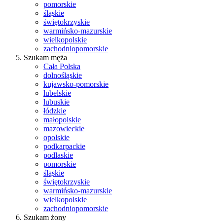
pomorskie
śląskie
świętokrzyskie
warmińsko-mazurskie
wielkopolskie
zachodniopomorskie
Szukam męża
Cała Polska
dolnośląskie
kujawsko-pomorskie
lubelskie
lubuskie
łódzkie
małopolskie
mazowieckie
opolskie
podkarpackie
podlaskie
pomorskie
śląskie
świętokrzyskie
warmińsko-mazurskie
wielkopolskie
zachodniopomorskie
Szukam żony