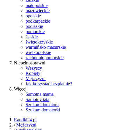
łódzkie
małopolskie
mazowieckie
opolskie
podkarpackie
podlaskie
pomorskie
śląskie
świętokrzyskie
warmińsko-mazurskie
wielkopolskie
zachodniopomorskie
Niepełnosprawni
Wszyscy
Kobiety
Mężczyźni
Jak korzystać bezpłatnie?
Więcej
Samotna mama
Samotny tata
Szukam domatora
Szukam domatorki
Randki24.pl
/
Mężczyźni