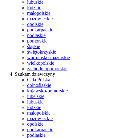
lubuskie
łódzkie
małopolskie
mazowieckie
opolskie
podkarpackie
podlaskie
pomorskie
śląskie
świętokrzyskie
warmińsko-mazurskie
wielkopolskie
zachodniopomorskie
Szukam dziewczyny
Cała Polska
dolnośląskie
kujawsko-pomorskie
lubelskie
lubuskie
łódzkie
małopolskie
mazowieckie
opolskie
podkarpackie
podlaskie