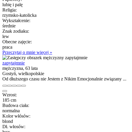
lubię i palę
Religia:
rzymsko-katolicka
Wykształcenie:
średnie
Znak zodiaku:
lew
Obecne zajęcie:
praca
Przeczytaj o mnie więcej »
zapytajmnie
mężczyzna, 63 lata
Gostyń, wielkopolskie
Od dłuższego czasu nie Jestem z Nikim Emocjonalnie związany ...
Wzrost:
185 cm
Budowa ciała:
normalna
Kolor włósów:
blond
Dł. włosów:
łysy