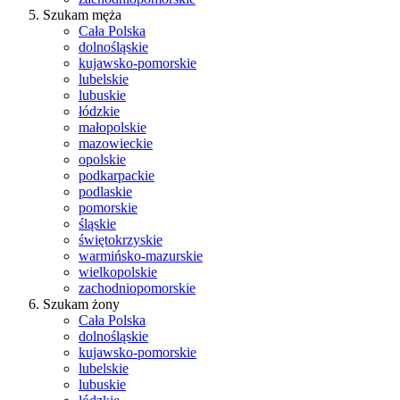
Szukam męża
Cała Polska
dolnośląskie
kujawsko-pomorskie
lubelskie
lubuskie
łódzkie
małopolskie
mazowieckie
opolskie
podkarpackie
podlaskie
pomorskie
śląskie
świętokrzyskie
warmińsko-mazurskie
wielkopolskie
zachodniopomorskie
Szukam żony
Cała Polska
dolnośląskie
kujawsko-pomorskie
lubelskie
lubuskie