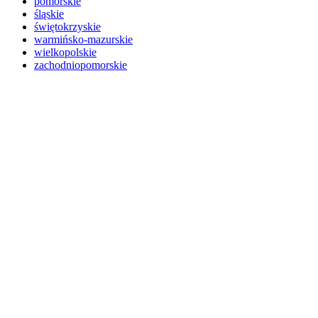
pomorskie
śląskie
świętokrzyskie
warmińsko-mazurskie
wielkopolskie
zachodniopomorskie