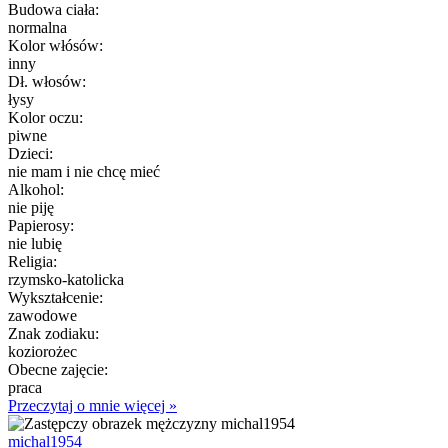
Budowa ciała:
normalna
Kolor włósów:
inny
Dł. włosów:
łysy
Kolor oczu:
piwne
Dzieci:
nie mam i nie chcę mieć
Alkohol:
nie piję
Papierosy:
nie lubię
Religia:
rzymsko-katolicka
Wykształcenie:
zawodowe
Znak zodiaku:
koziorożec
Obecne zajęcie:
praca
Przeczytaj o mnie więcej »
michal1954