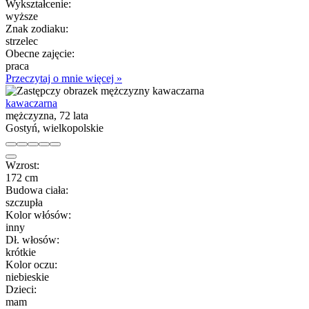
Wykształcenie:
wyższe
Znak zodiaku:
strzelec
Obecne zajęcie:
praca
Przeczytaj o mnie więcej »
kawaczarna
mężczyzna, 72 lata
Gostyń, wielkopolskie
Wzrost:
172 cm
Budowa ciała:
szczupła
Kolor włósów:
inny
Dł. włosów:
krótkie
Kolor oczu:
niebieskie
Dzieci:
mam