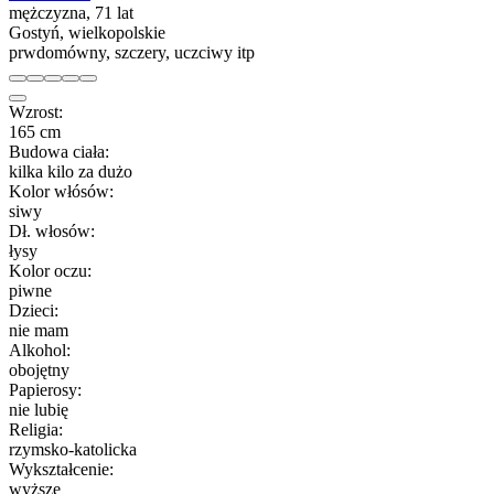
mężczyzna, 71 lat
Gostyń, wielkopolskie
prwdomówny, szczery, uczciwy itp
Wzrost:
165 cm
Budowa ciała:
kilka kilo za dużo
Kolor włósów:
siwy
Dł. włosów:
łysy
Kolor oczu:
piwne
Dzieci:
nie mam
Alkohol:
obojętny
Papierosy:
nie lubię
Religia:
rzymsko-katolicka
Wykształcenie:
wyższe