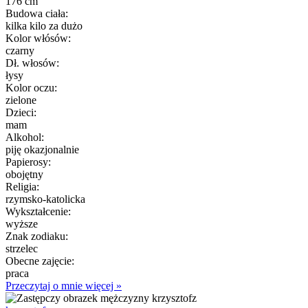
176 cm
Budowa ciała:
kilka kilo za dużo
Kolor włósów:
czarny
Dł. włosów:
łysy
Kolor oczu:
zielone
Dzieci:
mam
Alkohol:
piję okazjonalnie
Papierosy:
obojętny
Religia:
rzymsko-katolicka
Wykształcenie:
wyższe
Znak zodiaku:
strzelec
Obecne zajęcie:
praca
Przeczytaj o mnie więcej »