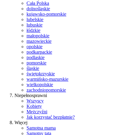
Cała Polska
dolnośląskie
kujawsko-pomorskie
lubelskie
lubuskie
łódzkie
małopolskie
mazowieckie
opolskie
podkarpackie
podlaskie
pomorskie
śląskie
świętokrzyskie
warmińsko-mazurskie
wielkopolskie
zachodniopomorskie
Niepełnosprawni
Wszyscy
Kobiety
Mężczyźni
Jak korzystać bezpłatnie?
Więcej
Samotna mama
Samotny tata