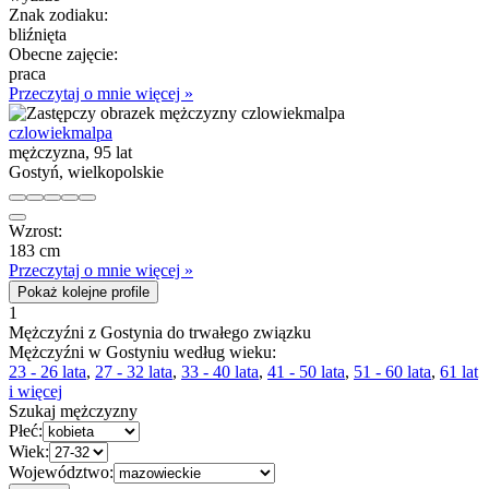
Znak zodiaku:
bliźnięta
Obecne zajęcie:
praca
Przeczytaj o mnie więcej »
czlowiekmalpa
mężczyzna, 95 lat
Gostyń, wielkopolskie
Wzrost:
183 cm
Przeczytaj o mnie więcej »
Pokaż kolejne profile
1
Mężczyźni z Gostynia do trwałego związku
Mężczyźni w Gostyniu według wieku:
23 - 26 lata
,
27 - 32 lata
,
33 - 40 lata
,
41 - 50 lata
,
51 - 60 lata
,
61 lat
i więcej
Szukaj mężczyzny
Płeć:
Wiek:
Województwo: