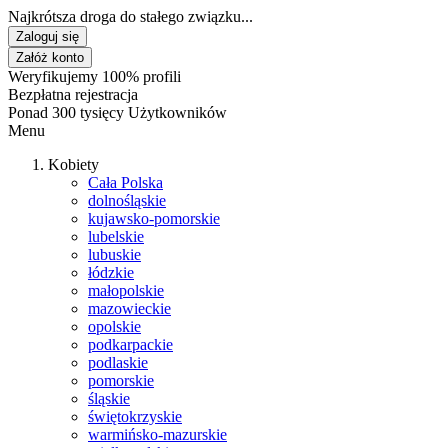
Najkrótsza droga do stałego związku...
Zaloguj się
Załóż konto
Weryfikujemy 100% profili
Bezpłatna rejestracja
Ponad 300 tysięcy Użytkowników
Menu
Kobiety
Cała Polska
dolnośląskie
kujawsko-pomorskie
lubelskie
lubuskie
łódzkie
małopolskie
mazowieckie
opolskie
podkarpackie
podlaskie
pomorskie
śląskie
świętokrzyskie
warmińsko-mazurskie