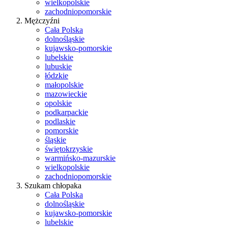
wielkopolskie
zachodniopomorskie
Mężczyźni
Cała Polska
dolnośląskie
kujawsko-pomorskie
lubelskie
lubuskie
łódzkie
małopolskie
mazowieckie
opolskie
podkarpackie
podlaskie
pomorskie
śląskie
świętokrzyskie
warmińsko-mazurskie
wielkopolskie
zachodniopomorskie
Szukam chłopaka
Cała Polska
dolnośląskie
kujawsko-pomorskie
lubelskie