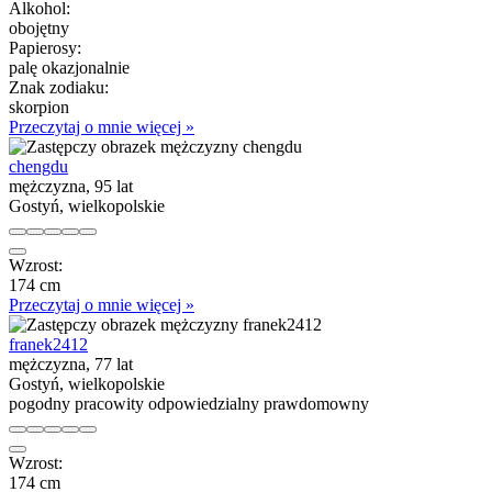
Alkohol:
obojętny
Papierosy:
palę okazjonalnie
Znak zodiaku:
skorpion
Przeczytaj o mnie więcej »
chengdu
mężczyzna, 95 lat
Gostyń, wielkopolskie
Wzrost:
174 cm
Przeczytaj o mnie więcej »
franek2412
mężczyzna, 77 lat
Gostyń, wielkopolskie
pogodny pracowity odpowiedzialny prawdomowny
Wzrost:
174 cm