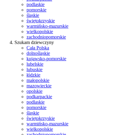
podlaskie
pomorskie
śląskie
świętokrzyskie
warmińsko-mazurskie
wielkopolskie
zachodniopomorskie
Szukam dziewczyny
Cała Polska
dolnośląskie
kujawsko-pomorskie
lubelskie
lubuskie
łódzkie
małopolskie
mazowieckie
opolskie
podkarpackie
podlaskie
pomorskie
śląskie
świętokrzyskie
warmińsko-mazurskie
wielkopolskie
zachodniopomorskie