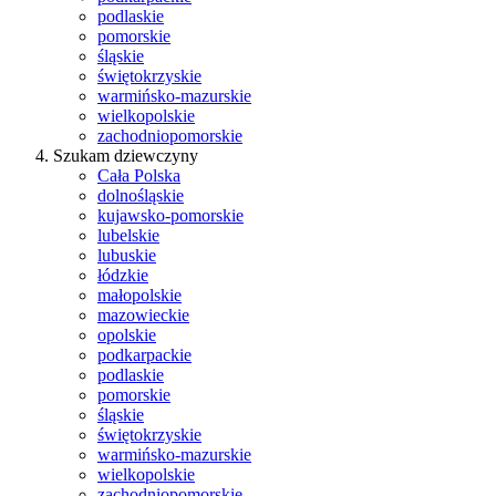
podlaskie
pomorskie
śląskie
świętokrzyskie
warmińsko-mazurskie
wielkopolskie
zachodniopomorskie
Szukam dziewczyny
Cała Polska
dolnośląskie
kujawsko-pomorskie
lubelskie
lubuskie
łódzkie
małopolskie
mazowieckie
opolskie
podkarpackie
podlaskie
pomorskie
śląskie
świętokrzyskie
warmińsko-mazurskie
wielkopolskie
zachodniopomorskie