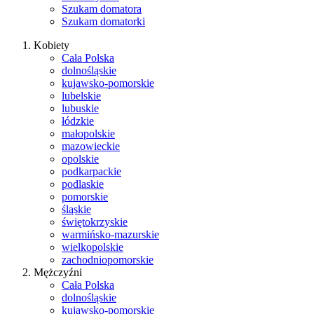
Szukam domatora
Szukam domatorki
Kobiety
Cała Polska
dolnośląskie
kujawsko-pomorskie
lubelskie
lubuskie
łódzkie
małopolskie
mazowieckie
opolskie
podkarpackie
podlaskie
pomorskie
śląskie
świętokrzyskie
warmińsko-mazurskie
wielkopolskie
zachodniopomorskie
Mężczyźni
Cała Polska
dolnośląskie
kujawsko-pomorskie