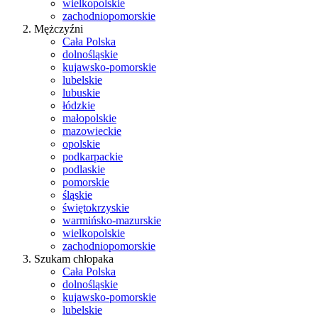
wielkopolskie
zachodniopomorskie
Mężczyźni
Cała Polska
dolnośląskie
kujawsko-pomorskie
lubelskie
lubuskie
łódzkie
małopolskie
mazowieckie
opolskie
podkarpackie
podlaskie
pomorskie
śląskie
świętokrzyskie
warmińsko-mazurskie
wielkopolskie
zachodniopomorskie
Szukam chłopaka
Cała Polska
dolnośląskie
kujawsko-pomorskie
lubelskie