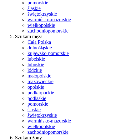
pomorskie
śląskie
świętokrzyskie
warmińsko-mazurskie
wielkopolskie
zachodniopomorskie
Szukam męża
Cała Polska
dolnośląskie
kujawsko-pomorskie
lubelskie
lubuskie
łódzkie
małopolskie
mazowieckie
opolskie
podkarpackie
podlaskie
pomorskie
śląskie
świętokrzyskie
warmińsko-mazurskie
wielkopolskie
zachodniopomorskie
Szukam żony