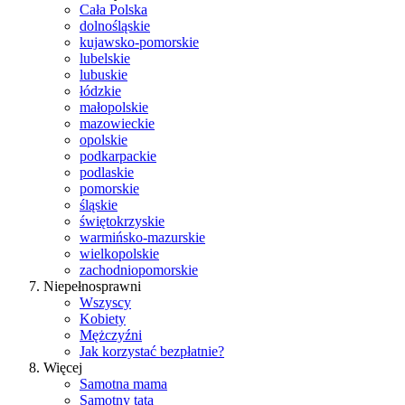
Cała Polska
dolnośląskie
kujawsko-pomorskie
lubelskie
lubuskie
łódzkie
małopolskie
mazowieckie
opolskie
podkarpackie
podlaskie
pomorskie
śląskie
świętokrzyskie
warmińsko-mazurskie
wielkopolskie
zachodniopomorskie
Niepełnosprawni
Wszyscy
Kobiety
Mężczyźni
Jak korzystać bezpłatnie?
Więcej
Samotna mama
Samotny tata