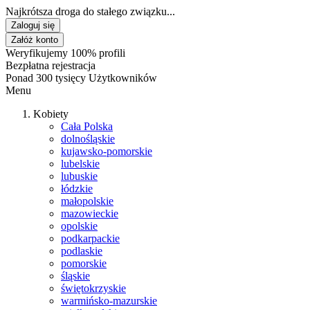
Najkrótsza droga do stałego związku...
Zaloguj się
Załóż konto
Weryfikujemy 100% profili
Bezpłatna rejestracja
Ponad 300 tysięcy Użytkowników
Menu
Kobiety
Cała Polska
dolnośląskie
kujawsko-pomorskie
lubelskie
lubuskie
łódzkie
małopolskie
mazowieckie
opolskie
podkarpackie
podlaskie
pomorskie
śląskie
świętokrzyskie
warmińsko-mazurskie