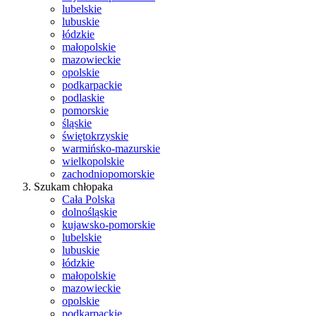
lubelskie
lubuskie
łódzkie
małopolskie
mazowieckie
opolskie
podkarpackie
podlaskie
pomorskie
śląskie
świętokrzyskie
warmińsko-mazurskie
wielkopolskie
zachodniopomorskie
Szukam chłopaka
Cała Polska
dolnośląskie
kujawsko-pomorskie
lubelskie
lubuskie
łódzkie
małopolskie
mazowieckie
opolskie
podkarpackie