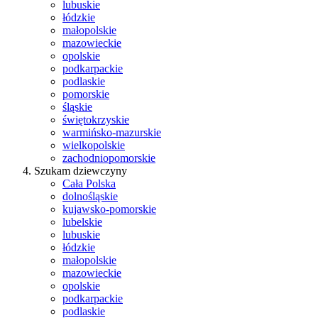
lubuskie
łódzkie
małopolskie
mazowieckie
opolskie
podkarpackie
podlaskie
pomorskie
śląskie
świętokrzyskie
warmińsko-mazurskie
wielkopolskie
zachodniopomorskie
Szukam dziewczyny
Cała Polska
dolnośląskie
kujawsko-pomorskie
lubelskie
lubuskie
łódzkie
małopolskie
mazowieckie
opolskie
podkarpackie
podlaskie