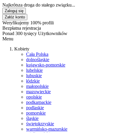
Najkrótsza droga do stałego związku...
Zaloguj się
Załóż konto
Weryfikujemy 100% profili
Bezpłatna rejestracja
Ponad 300 tysięcy Użytkowników
Menu
Kobiety
Cała Polska
dolnośląskie
kujawsko-pomorskie
lubelskie
lubuskie
łódzkie
małopolskie
mazowieckie
opolskie
podkarpackie
podlaskie
pomorskie
śląskie
świętokrzyskie
warmińsko-mazurskie