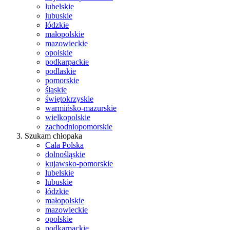
lubelskie
lubuskie
łódzkie
małopolskie
mazowieckie
opolskie
podkarpackie
podlaskie
pomorskie
śląskie
świętokrzyskie
warmińsko-mazurskie
wielkopolskie
zachodniopomorskie
Szukam chłopaka
Cała Polska
dolnośląskie
kujawsko-pomorskie
lubelskie
lubuskie
łódzkie
małopolskie
mazowieckie
opolskie
podkarpackie