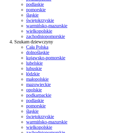
podlaskie
pomorskie
śląskie
świętokrzyskie
warmińsko-mazurskie
wielkopolskie
zachodniopomorskie
Szukam dziewczyny
Cała Polska
dolnośląskie
kujawsko-pomorskie
lubelskie
lubuskie
łódzkie
małopolskie
mazowieckie
opolskie
podkarpackie
podlaskie
pomorskie
śląskie
świętokrzyskie
warmińsko-mazurskie
wielkopolskie
zachodniopomorskie