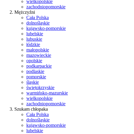
wielkopolskie
zachodniopomorskie
Mężczyźni
Cała Polska
dolnośląskie
kujawsko-pomorskie
lubelskie
lubuskie
łódzkie
małopolskie
mazowieckie
opolskie
podkarpackie
podlaskie
pomorskie
śląskie
świętokrzyskie
warmińsko-mazurskie
wielkopolskie
zachodniopomorskie
Szukam chłopaka
Cała Polska
dolnośląskie
kujawsko-pomorskie
lubelskie