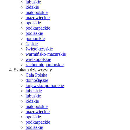
lubuskie
łódzkie
małopolskie
mazowieckie
opolskie
podkarpackie
podlaskie
pomorskie
śląskie
świętokrzyskie
warmińsko-mazurskie
wielkopolskie
zachodniopomorskie
Szukam dziewczyny
Cała Polska
dolnośląskie
kujawsko-pomorskie
lubelskie
lubuskie
łódzkie
małopolskie
mazowieckie
opolskie
podkarpackie
podlaskie