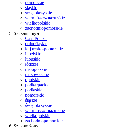
pomorskie
śląskie
świętokrzyskie
warmińsko-mazurskie
wielkopolskie
zachodniopomorskie
Szukam męża
Cała Polska
dolnośląskie
kujawsko-pomorskie
lubelskie
lubuskie
łódzkie
małopolskie
mazowieckie
opolskie
podkarpackie
podlaskie
pomorskie
śląskie
świętokrzyskie
warmińsko-mazurskie
wielkopolskie
zachodniopomorskie
Szukam żony