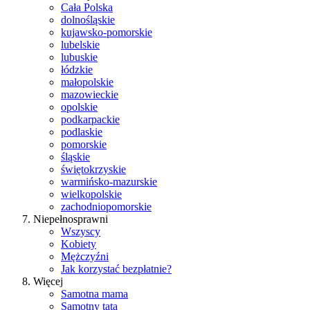
Cała Polska
dolnośląskie
kujawsko-pomorskie
lubelskie
lubuskie
łódzkie
małopolskie
mazowieckie
opolskie
podkarpackie
podlaskie
pomorskie
śląskie
świętokrzyskie
warmińsko-mazurskie
wielkopolskie
zachodniopomorskie
Niepełnosprawni
Wszyscy
Kobiety
Mężczyźni
Jak korzystać bezpłatnie?
Więcej
Samotna mama
Samotny tata