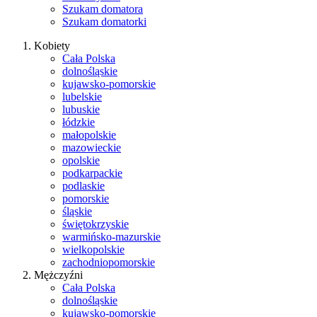
Szukam domatora
Szukam domatorki
Kobiety
Cała Polska
dolnośląskie
kujawsko-pomorskie
lubelskie
lubuskie
łódzkie
małopolskie
mazowieckie
opolskie
podkarpackie
podlaskie
pomorskie
śląskie
świętokrzyskie
warmińsko-mazurskie
wielkopolskie
zachodniopomorskie
Mężczyźni
Cała Polska
dolnośląskie
kujawsko-pomorskie