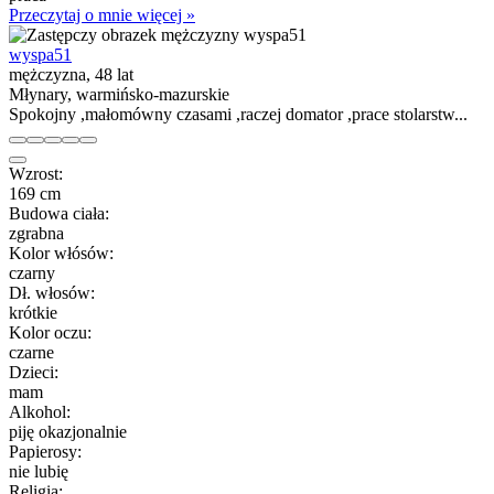
Przeczytaj o mnie więcej »
wyspa51
mężczyzna, 48 lat
Młynary, warmińsko-mazurskie
Spokojny ,małomówny czasami ,raczej domator ,prace stolarstw...
Wzrost:
169 cm
Budowa ciała:
zgrabna
Kolor włósów:
czarny
Dł. włosów:
krótkie
Kolor oczu:
czarne
Dzieci:
mam
Alkohol:
piję okazjonalnie
Papierosy:
nie lubię
Religia: