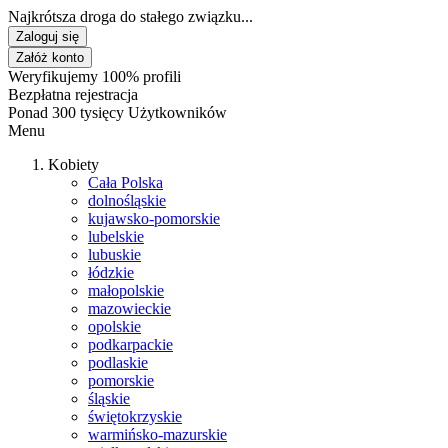
Najkrótsza droga do stałego związku...
Zaloguj się
Załóż konto
Weryfikujemy 100% profili
Bezpłatna rejestracja
Ponad 300 tysięcy Użytkowników
Menu
Kobiety
Cała Polska
dolnośląskie
kujawsko-pomorskie
lubelskie
lubuskie
łódzkie
małopolskie
mazowieckie
opolskie
podkarpackie
podlaskie
pomorskie
śląskie
świętokrzyskie
warmińsko-mazurskie