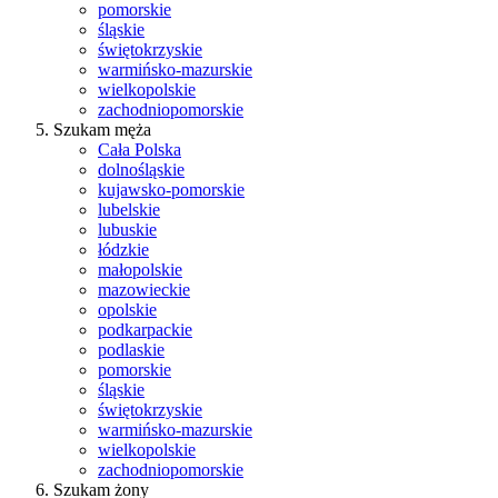
pomorskie
śląskie
świętokrzyskie
warmińsko-mazurskie
wielkopolskie
zachodniopomorskie
Szukam męża
Cała Polska
dolnośląskie
kujawsko-pomorskie
lubelskie
lubuskie
łódzkie
małopolskie
mazowieckie
opolskie
podkarpackie
podlaskie
pomorskie
śląskie
świętokrzyskie
warmińsko-mazurskie
wielkopolskie
zachodniopomorskie
Szukam żony