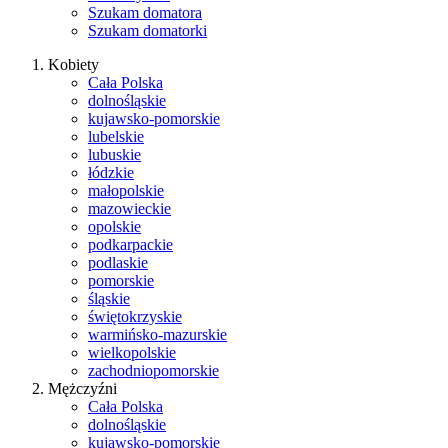
Szukam domatora
Szukam domatorki
Kobiety
Cała Polska
dolnośląskie
kujawsko-pomorskie
lubelskie
lubuskie
łódzkie
małopolskie
mazowieckie
opolskie
podkarpackie
podlaskie
pomorskie
śląskie
świętokrzyskie
warmińsko-mazurskie
wielkopolskie
zachodniopomorskie
Mężczyźni
Cała Polska
dolnośląskie
kujawsko-pomorskie