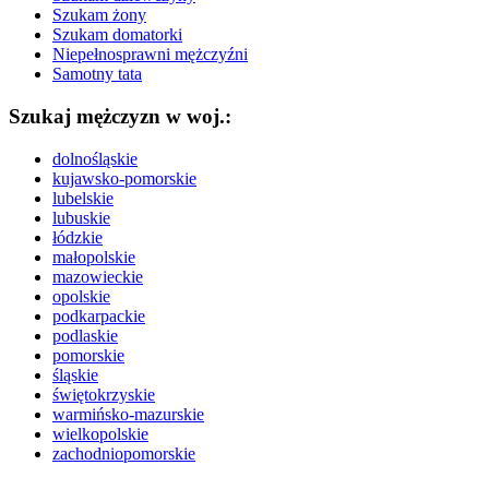
Szukam żony
Szukam domatorki
Niepełnosprawni mężczyźni
Samotny tata
Szukaj mężczyzn w woj.:
dolnośląskie
kujawsko-pomorskie
lubelskie
lubuskie
łódzkie
małopolskie
mazowieckie
opolskie
podkarpackie
podlaskie
pomorskie
śląskie
świętokrzyskie
warmińsko-mazurskie
wielkopolskie
zachodniopomorskie