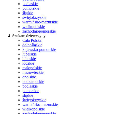
podlaskie
pomorskie
śląskie
świętokrzyskie
warmińsko-mazurskie
wielkopolskie
zachodniopomorskie
Szukam dziewczyny
Cała Polska
dolnośląskie
kujawsko-pomorskie
lubelskie
lubuskie
łódzkie
małopolskie
mazowieckie
opolskie
podkarpackie
podlaskie
pomorskie
śląskie
świętokrzyskie
warmińsko-mazurskie
wielkopolskie
zachodniopomorskie