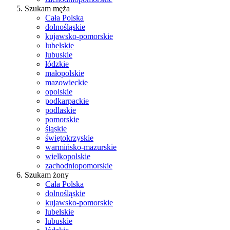
Szukam męża
Cała Polska
dolnośląskie
kujawsko-pomorskie
lubelskie
lubuskie
łódzkie
małopolskie
mazowieckie
opolskie
podkarpackie
podlaskie
pomorskie
śląskie
świętokrzyskie
warmińsko-mazurskie
wielkopolskie
zachodniopomorskie
Szukam żony
Cała Polska
dolnośląskie
kujawsko-pomorskie
lubelskie
lubuskie