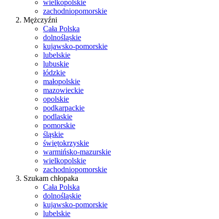
wielkopolskie
zachodniopomorskie
Mężczyźni
Cała Polska
dolnośląskie
kujawsko-pomorskie
lubelskie
lubuskie
łódzkie
małopolskie
mazowieckie
opolskie
podkarpackie
podlaskie
pomorskie
śląskie
świętokrzyskie
warmińsko-mazurskie
wielkopolskie
zachodniopomorskie
Szukam chłopaka
Cała Polska
dolnośląskie
kujawsko-pomorskie
lubelskie