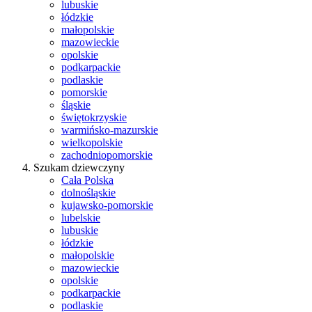
lubuskie
łódzkie
małopolskie
mazowieckie
opolskie
podkarpackie
podlaskie
pomorskie
śląskie
świętokrzyskie
warmińsko-mazurskie
wielkopolskie
zachodniopomorskie
Szukam dziewczyny
Cała Polska
dolnośląskie
kujawsko-pomorskie
lubelskie
lubuskie
łódzkie
małopolskie
mazowieckie
opolskie
podkarpackie
podlaskie