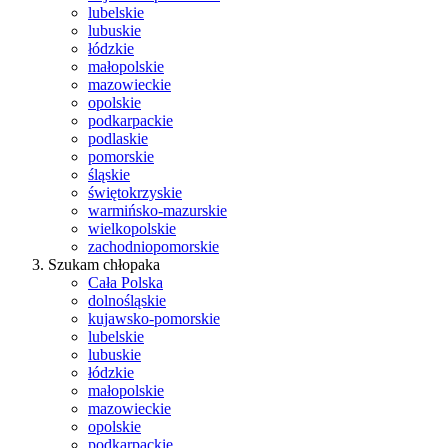
lubelskie
lubuskie
łódzkie
małopolskie
mazowieckie
opolskie
podkarpackie
podlaskie
pomorskie
śląskie
świętokrzyskie
warmińsko-mazurskie
wielkopolskie
zachodniopomorskie
Szukam chłopaka
Cała Polska
dolnośląskie
kujawsko-pomorskie
lubelskie
lubuskie
łódzkie
małopolskie
mazowieckie
opolskie
podkarpackie