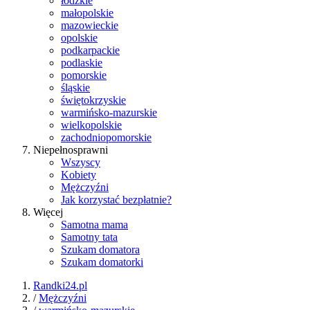
łódzkie
małopolskie
mazowieckie
opolskie
podkarpackie
podlaskie
pomorskie
śląskie
świętokrzyskie
warmińsko-mazurskie
wielkopolskie
zachodniopomorskie
Niepełnosprawni
Wszyscy
Kobiety
Mężczyźni
Jak korzystać bezpłatnie?
Więcej
Samotna mama
Samotny tata
Szukam domatora
Szukam domatorki
Randki24.pl
/
Mężczyźni