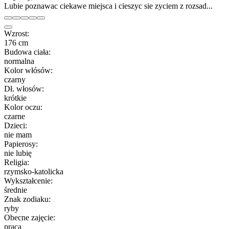
Lubie poznawac ciekawe miejsca i cieszyc sie zyciem z rozsad...
Wzrost:
176 cm
Budowa ciała:
normalna
Kolor włósów:
czarny
Dł. włosów:
krótkie
Kolor oczu:
czarne
Dzieci:
nie mam
Papierosy:
nie lubię
Religia:
rzymsko-katolicka
Wykształcenie:
średnie
Znak zodiaku:
ryby
Obecne zajęcie:
praca