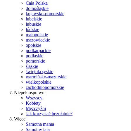
Cała Polska
dolnośląskie
kujawsko-pomorskie
lubelskie
lubuskie
łódzkie
małopolskie
mazowieckie
opolskie
podkarpackie
podlaskie
pomorskie
śląskie
świętokrzyskie
warmińsko-mazurskie
wielkopolskie
zachodniopomorskie
Niepełnosprawni
Wszyscy
Kobiety
Mężczyźni
Jak korzystać bezpłatnie?
Więcej
Samotna mama
Samotny tata