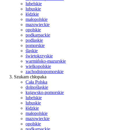
lubelskie
lubuskie
łódzkie
małopolskie
mazowieckie
opolskie
podkarpackie
podlaskie
pomorskie
śląskie
świętokrzyskie
warmińsko-mazurskie
wielkopolskie
zachodniopomorskie
Szukam chłopaka
Cała Polska
dolnośląskie
kujawsko-pomorskie
lubelskie
lubuskie
łódzkie
małopolskie
mazowieckie
opolskie
podkarpackie