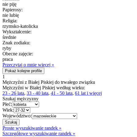
nie piję
Papierosy:
nie lubię
Religia:
rzymsko-katolicka
Wykształcenie:
średnie
Znak zodiaku:
ryby
Obecne zajęcie:
praca
Przeczytaj o mnie więcej »
Pokaż kolejne profile
1
Mężczyźni z Białej Piskiej do trwałego związku
Mężczyźni w Białej Piskiej według wieku:
23 - 26 lata
,
33 - 40 lata
,
41 - 50 lata
,
61 lat i więcej
Szukaj mężczyzny
Płeć:
Wiek:
Województwo:
Proste wyszukiwanie randek »
Szczegółowe wyszukiwanie randek »