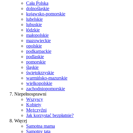
Cała Polska
dolnośląskie
kujawsko-pomorskie
lubelskie
lubuskie
łódzkie
małopolskie
mazowieckie
opolskie
podkarpackie
podlaskie
pomorskie
śląskie
świętokrzyskie
warmińsko-mazurskie
wielkopolskie
zachodniopomorskie
Niepełnosprawni
Wszyscy
Kobiety
Mężczyźni
Jak korzystać bezpłatnie?
Więcej
Samotna mama
Samotny tata