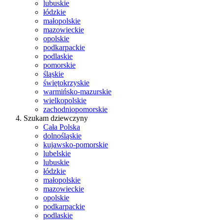
lubuskie
łódzkie
małopolskie
mazowieckie
opolskie
podkarpackie
podlaskie
pomorskie
śląskie
świętokrzyskie
warmińsko-mazurskie
wielkopolskie
zachodniopomorskie
Szukam dziewczyny
Cała Polska
dolnośląskie
kujawsko-pomorskie
lubelskie
lubuskie
łódzkie
małopolskie
mazowieckie
opolskie
podkarpackie
podlaskie