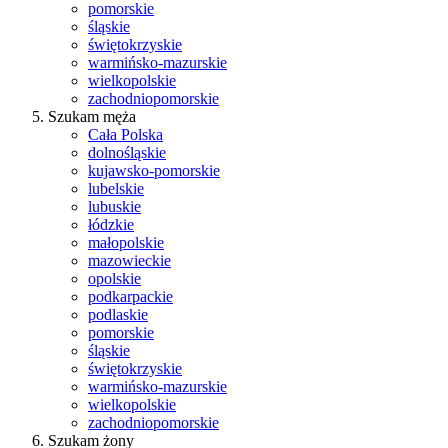
pomorskie
śląskie
świętokrzyskie
warmińsko-mazurskie
wielkopolskie
zachodniopomorskie
Szukam męża
Cała Polska
dolnośląskie
kujawsko-pomorskie
lubelskie
lubuskie
łódzkie
małopolskie
mazowieckie
opolskie
podkarpackie
podlaskie
pomorskie
śląskie
świętokrzyskie
warmińsko-mazurskie
wielkopolskie
zachodniopomorskie
Szukam żony