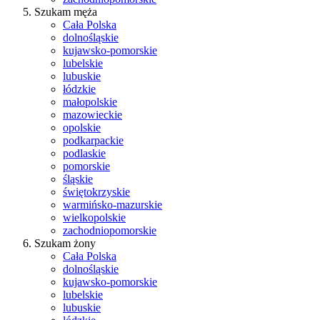
Szukam męża
Cała Polska
dolnośląskie
kujawsko-pomorskie
lubelskie
lubuskie
łódzkie
małopolskie
mazowieckie
opolskie
podkarpackie
podlaskie
pomorskie
śląskie
świętokrzyskie
warmińsko-mazurskie
wielkopolskie
zachodniopomorskie
Szukam żony
Cała Polska
dolnośląskie
kujawsko-pomorskie
lubelskie
lubuskie