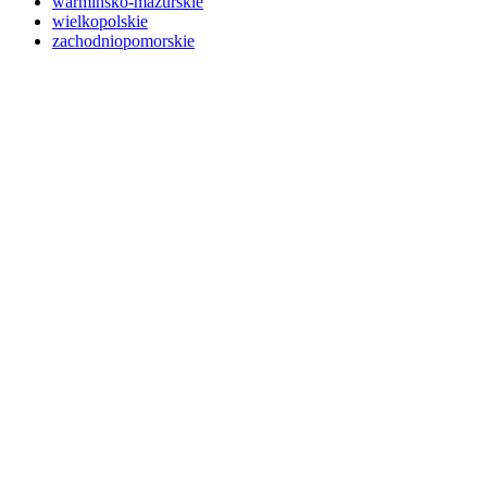
warmińsko-mazurskie
wielkopolskie
zachodniopomorskie