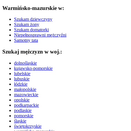
Warmińsko-mazurskie w:
Szukam dziewczyny
Szukam żony
Szukam domatorki
Niepełnosprawni mężczyźni
Samotny tata
Szukaj mężczyzn w woj.:
dolnośląskie
kujawsko-pomorskie
lubelskie
lubuskie
łódzkie
małopolskie
mazowieckie
opolskie
podkarpackie
podlaskie
pomorskie
śląskie
świętokrzyskie