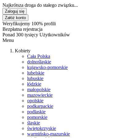
Najkrótsza droga do stałego związku...
Zaloguj się
Załóż konto
Weryfikujemy 100% profili
Bezpłatna rejestracja
Ponad 300 tysięcy Użytkowników
Menu
Kobiety
Cała Polska
dolnośląskie
kujawsko-pomorskie
lubelskie
lubuskie
łódzkie
małopolskie
mazowieckie
opolskie
podkarpackie
podlaskie
pomorskie
śląskie
świętokrzyskie
warmińsko-mazurskie