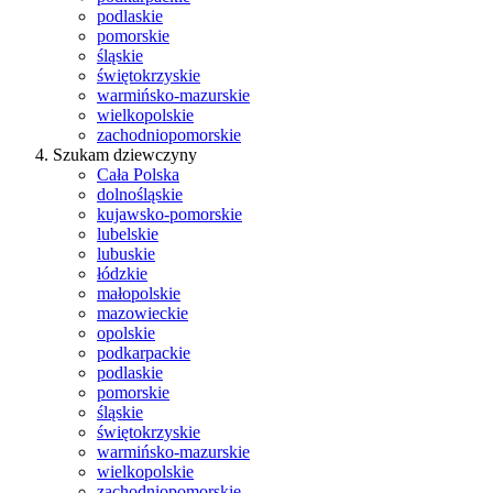
podlaskie
pomorskie
śląskie
świętokrzyskie
warmińsko-mazurskie
wielkopolskie
zachodniopomorskie
Szukam dziewczyny
Cała Polska
dolnośląskie
kujawsko-pomorskie
lubelskie
lubuskie
łódzkie
małopolskie
mazowieckie
opolskie
podkarpackie
podlaskie
pomorskie
śląskie
świętokrzyskie
warmińsko-mazurskie
wielkopolskie
zachodniopomorskie