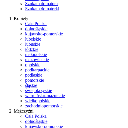
Szukam domatora
Szukam domatorki
Kobiety
Cała Polska
dolnośląskie
kujawsko-pomorskie
lubelskie
lubuskie
łódzkie
małopolskie
mazowieckie
opolskie
podkarpackie
podlaskie
pomorskie
śląskie
świętokrzyskie
warmińsko-mazurskie
wielkopolskie
zachodniopomorskie
Mężczyźni
Cała Polska
dolnośląskie
kujawsko-pomorskie