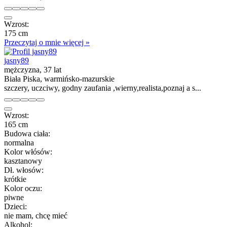
Wzrost:
175 cm
Przeczytaj o mnie więcej »
jasny89
mężczyzna, 37 lat
Biała Piska, warmińsko-mazurskie
szczery, uczciwy, godny zaufania ,wierny,realista,poznaj a s...
Wzrost:
165 cm
Budowa ciała:
normalna
Kolor włósów:
kasztanowy
Dł. włosów:
krótkie
Kolor oczu:
piwne
Dzieci:
nie mam, chcę mieć
Alkohol: