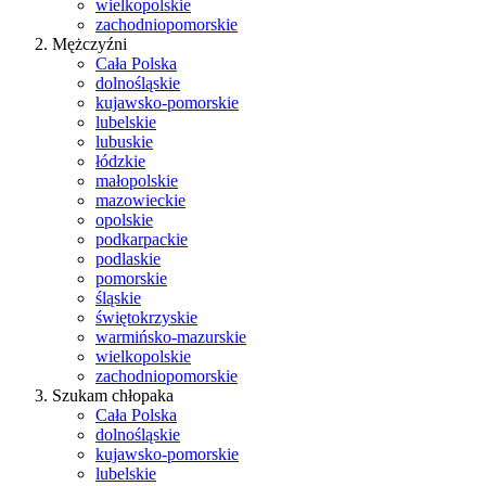
wielkopolskie
zachodniopomorskie
Mężczyźni
Cała Polska
dolnośląskie
kujawsko-pomorskie
lubelskie
lubuskie
łódzkie
małopolskie
mazowieckie
opolskie
podkarpackie
podlaskie
pomorskie
śląskie
świętokrzyskie
warmińsko-mazurskie
wielkopolskie
zachodniopomorskie
Szukam chłopaka
Cała Polska
dolnośląskie
kujawsko-pomorskie
lubelskie