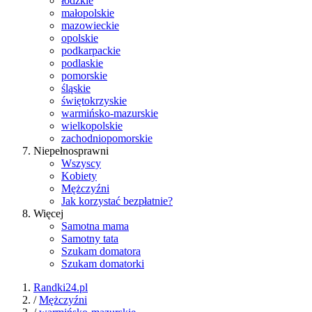
łódzkie
małopolskie
mazowieckie
opolskie
podkarpackie
podlaskie
pomorskie
śląskie
świętokrzyskie
warmińsko-mazurskie
wielkopolskie
zachodniopomorskie
Niepełnosprawni
Wszyscy
Kobiety
Mężczyźni
Jak korzystać bezpłatnie?
Więcej
Samotna mama
Samotny tata
Szukam domatora
Szukam domatorki
Randki24.pl
/
Mężczyźni