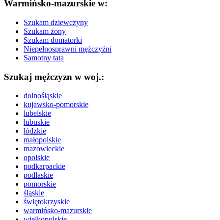
Warmińsko-mazurskie w:
Szukam dziewczyny
Szukam żony
Szukam domatorki
Niepełnosprawni mężczyźni
Samotny tata
Szukaj mężczyzn w woj.:
dolnośląskie
kujawsko-pomorskie
lubelskie
lubuskie
łódzkie
małopolskie
mazowieckie
opolskie
podkarpackie
podlaskie
pomorskie
śląskie
świętokrzyskie
warmińsko-mazurskie
wielkopolskie