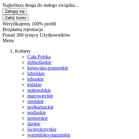
Najkrótsza droga do stałego związku...
Zaloguj się
Załóż konto
Weryfikujemy 100% profili
Bezpłatna rejestracja
Ponad 300 tysięcy Użytkowników
Menu
Kobiety
Cała Polska
dolnośląskie
kujawsko-pomorskie
lubelskie
lubuskie
łódzkie
małopolskie
mazowieckie
opolskie
podkarpackie
podlaskie
pomorskie
śląskie
świętokrzyskie
warmińsko-mazurskie