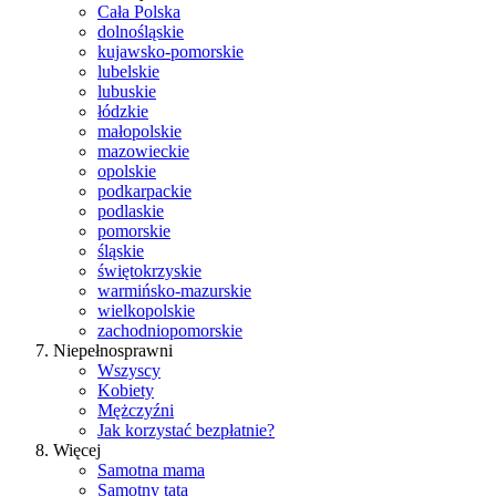
Cała Polska
dolnośląskie
kujawsko-pomorskie
lubelskie
lubuskie
łódzkie
małopolskie
mazowieckie
opolskie
podkarpackie
podlaskie
pomorskie
śląskie
świętokrzyskie
warmińsko-mazurskie
wielkopolskie
zachodniopomorskie
Niepełnosprawni
Wszyscy
Kobiety
Mężczyźni
Jak korzystać bezpłatnie?
Więcej
Samotna mama
Samotny tata