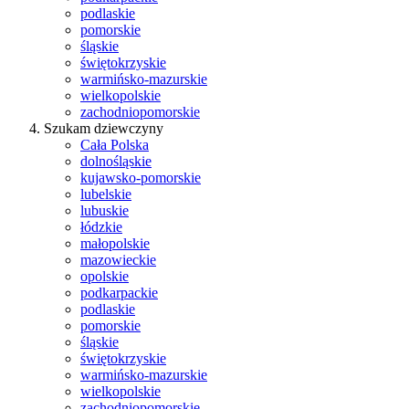
podlaskie
pomorskie
śląskie
świętokrzyskie
warmińsko-mazurskie
wielkopolskie
zachodniopomorskie
Szukam dziewczyny
Cała Polska
dolnośląskie
kujawsko-pomorskie
lubelskie
lubuskie
łódzkie
małopolskie
mazowieckie
opolskie
podkarpackie
podlaskie
pomorskie
śląskie
świętokrzyskie
warmińsko-mazurskie
wielkopolskie
zachodniopomorskie