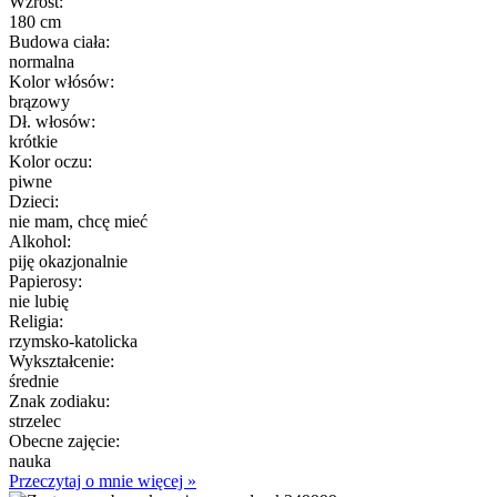
Wzrost:
180 cm
Budowa ciała:
normalna
Kolor włósów:
brązowy
Dł. włosów:
krótkie
Kolor oczu:
piwne
Dzieci:
nie mam, chcę mieć
Alkohol:
piję okazjonalnie
Papierosy:
nie lubię
Religia:
rzymsko-katolicka
Wykształcenie:
średnie
Znak zodiaku:
strzelec
Obecne zajęcie:
nauka
Przeczytaj o mnie więcej »