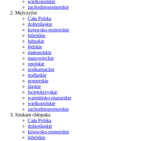
wielkopolskie
zachodniopomorskie
Mężczyźni
Cała Polska
dolnośląskie
kujawsko-pomorskie
lubelskie
lubuskie
łódzkie
małopolskie
mazowieckie
opolskie
podkarpackie
podlaskie
pomorskie
śląskie
świętokrzyskie
warmińsko-mazurskie
wielkopolskie
zachodniopomorskie
Szukam chłopaka
Cała Polska
dolnośląskie
kujawsko-pomorskie
lubelskie