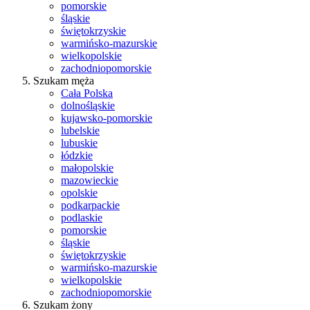
pomorskie
śląskie
świętokrzyskie
warmińsko-mazurskie
wielkopolskie
zachodniopomorskie
Szukam męża
Cała Polska
dolnośląskie
kujawsko-pomorskie
lubelskie
lubuskie
łódzkie
małopolskie
mazowieckie
opolskie
podkarpackie
podlaskie
pomorskie
śląskie
świętokrzyskie
warmińsko-mazurskie
wielkopolskie
zachodniopomorskie
Szukam żony