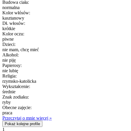
Budowa ciała:
normalna
Kolor włósów:
kasztanowy
Dł. włosów:
krótkie
Kolor oczu:
piwne
Dzieci:
nie mam, chcę mieć
Alkohol:
nie piję
Papierosy:
nie lubię
Religia:
rzymsko-katolicka
Wykształcenie:
średnie
Znak zodiaku:
ryby
Obecne zajęcie:
praca
Przeczytaj o mnie więcej »
Pokaż kolejne profile
1