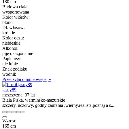
180 cm
Budowa ciała:
wysportowana
Kolor włósów:
blond
Dł. włosów:
krótkie
Kolor oczu:
niebieskie
Alkohol:
piję okazjonalnie
Papierosy:
nie lubię
Znak zodiaku:
wodnik
Przeczytaj o mnie więcej »
jasny89
mężczyzna, 37 lat
Biała Piska, warmińsko-mazurskie
szczery, uczciwy, godny zaufania ,wierny,realista,poznaj a s...
Wzrost:
165 cm