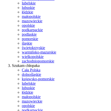
lubelskie
lubuskie
łódzkie
małopolskie
mazowieckie
opolskie
podkarpackie
podlaskie
pomorskie
śląskie
świętokrzyskie
warmińsko-mazurskie
wielkopolskie
zachodniopomorskie
Szukam chłopaka
Cała Polska
dolnośląskie
kujawsko-pomorskie
lubelskie
lubuskie
łódzkie
małopolskie
mazowieckie
opolskie
podkarpackie