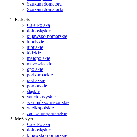
Szukam domatora
Szukam domatorki
Kobiety
Cała Polska
dolnośląskie
kujawsko-pomorskie
lubelskie
lubuskie
łódzkie
małopolskie
mazowieckie
opolskie
podkarpackie
podlaskie
pomorskie
śląskie
świętokrzyskie
warmińsko-mazurskie
wielkopolskie
zachodniopomorskie
Mężczyźni
Cała Polska
dolnośląskie
kujawsko-pomorskie