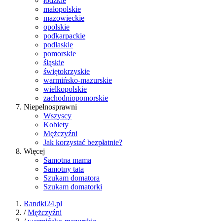
łódzkie
małopolskie
mazowieckie
opolskie
podkarpackie
podlaskie
pomorskie
śląskie
świętokrzyskie
warmińsko-mazurskie
wielkopolskie
zachodniopomorskie
Niepełnosprawni
Wszyscy
Kobiety
Mężczyźni
Jak korzystać bezpłatnie?
Więcej
Samotna mama
Samotny tata
Szukam domatora
Szukam domatorki
Randki24.pl
/
Mężczyźni