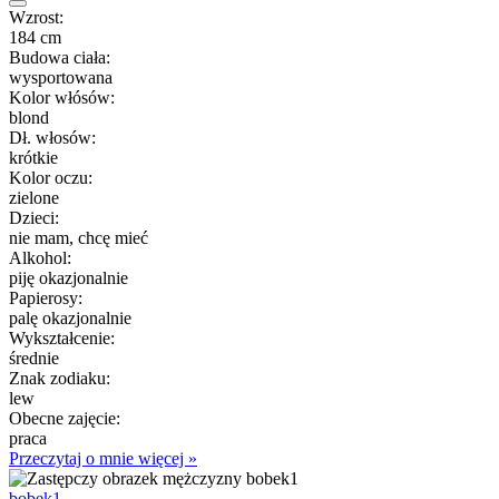
Wzrost:
184 cm
Budowa ciała:
wysportowana
Kolor włósów:
blond
Dł. włosów:
krótkie
Kolor oczu:
zielone
Dzieci:
nie mam, chcę mieć
Alkohol:
piję okazjonalnie
Papierosy:
palę okazjonalnie
Wykształcenie:
średnie
Znak zodiaku:
lew
Obecne zajęcie:
praca
Przeczytaj o mnie więcej »
bobek1