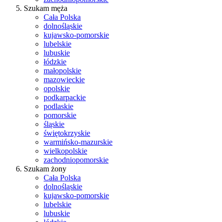
Szukam męża
Cała Polska
dolnośląskie
kujawsko-pomorskie
lubelskie
lubuskie
łódzkie
małopolskie
mazowieckie
opolskie
podkarpackie
podlaskie
pomorskie
śląskie
świętokrzyskie
warmińsko-mazurskie
wielkopolskie
zachodniopomorskie
Szukam żony
Cała Polska
dolnośląskie
kujawsko-pomorskie
lubelskie
lubuskie