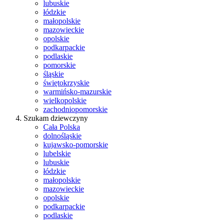
lubuskie
łódzkie
małopolskie
mazowieckie
opolskie
podkarpackie
podlaskie
pomorskie
śląskie
świętokrzyskie
warmińsko-mazurskie
wielkopolskie
zachodniopomorskie
Szukam dziewczyny
Cała Polska
dolnośląskie
kujawsko-pomorskie
lubelskie
lubuskie
łódzkie
małopolskie
mazowieckie
opolskie
podkarpackie
podlaskie