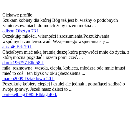
Ciekawe profile
Szukam kobiety dla której Bóg też jest b. ważny o podobnych
zainteresowaniach do moich żeby razem można ...
edison Olsztyn 73 l.
Oczekuję: miłości, wierności i zrozumienia.Poszukiwania
wspólnych zainteresowań. Wzajemnego wspierania się ...
ansa46 Ełk 79 l.
Chciałbym mieć taką bratnią duszę która przywróci mnie do życia, z
którą można pogadać i razem pomilczeć. ...
darek196757 Ełk 58 l.
miła, rozmowna, wesoła, ciepła, kobieca, młodsza ode mnie imusi
mieć to coś - ten błysk w oku ;)bezdzietna ...
marco2009 Działdowo 50 l.
Poszukuję kobiety ciepłej i czułej ale jednak i potrafiącej zadbać o
swoje sprawy. Jeżeli masz dzieci to ...
bartekelblag1985 Elbląg 40 l.