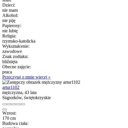
Dzieci:
nie mam
Alkohol:
nie piję
Papierosy:
nie lubię
Religia:
rzymsko-katolicka
Wykształcenie:
zawodowe
Znak zodiaku:
bliźnięta
Obecne zajęcie:
praca
Przeczytaj o mnie więcej »
artur1102
mężczyzna, 43 lata
Stąporków, świętokrzyskie
Wzrost:
170 cm
Budowa ciała: