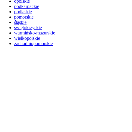
opolskie
podkarpackie
podlaskie
pomorskie
śląskie
świętokrzyskie
warmińsko-mazurskie
wielkopolskie
zachodniopomorskie