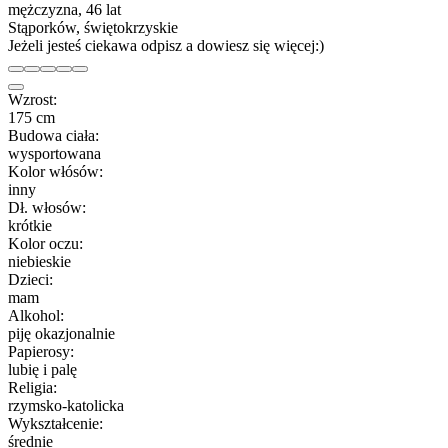
mężczyzna, 46 lat
Stąporków, świętokrzyskie
Jeżeli jesteś ciekawa odpisz a dowiesz się więcej:)
Wzrost:
175 cm
Budowa ciała:
wysportowana
Kolor włósów:
inny
Dł. włosów:
krótkie
Kolor oczu:
niebieskie
Dzieci:
mam
Alkohol:
piję okazjonalnie
Papierosy:
lubię i palę
Religia:
rzymsko-katolicka
Wykształcenie:
średnie