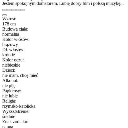
Jestem spokojnym domatorem. Lubię dobry film i polską muzykę...
Wzrost:
178 cm
Budowa ciała:
normalna
Kolor włósów:
brązowy
Dł. włosów:
krótkie
Kolor oczu:
niebieskie
Dzieci:
nie mam, chcę mieć
Alkohol:
nie piję
Papierosy:
nie lubię
Religia:
rzymsko-katolicka
Wykształcenie:
średnie
Znak zodiaku:
panna