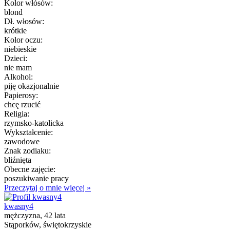
Kolor włósów:
blond
Dł. włosów:
krótkie
Kolor oczu:
niebieskie
Dzieci:
nie mam
Alkohol:
piję okazjonalnie
Papierosy:
chcę rzucić
Religia:
rzymsko-katolicka
Wykształcenie:
zawodowe
Znak zodiaku:
bliźnięta
Obecne zajęcie:
poszukiwanie pracy
Przeczytaj o mnie więcej »
kwasny4
mężczyzna, 42 lata
Stąporków, świętokrzyskie