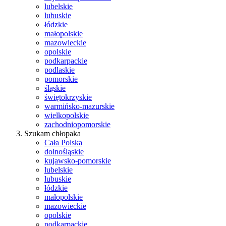
lubelskie
lubuskie
łódzkie
małopolskie
mazowieckie
opolskie
podkarpackie
podlaskie
pomorskie
śląskie
świętokrzyskie
warmińsko-mazurskie
wielkopolskie
zachodniopomorskie
Szukam chłopaka
Cała Polska
dolnośląskie
kujawsko-pomorskie
lubelskie
lubuskie
łódzkie
małopolskie
mazowieckie
opolskie
podkarpackie