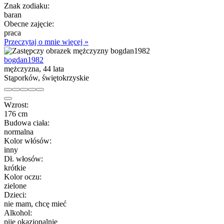
Znak zodiaku:
baran
Obecne zajęcie:
praca
Przeczytaj o mnie więcej »
bogdan1982
mężczyzna, 44 lata
Stąporków, świętokrzyskie
Wzrost:
176 cm
Budowa ciała:
normalna
Kolor włósów:
inny
Dł. włosów:
krótkie
Kolor oczu:
zielone
Dzieci:
nie mam, chcę mieć
Alkohol:
piję okazjonalnie