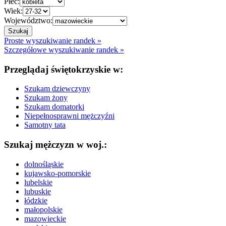
Płeć:
Wiek:
Województwo:
Proste wyszukiwanie randek »
Szczegółowe wyszukiwanie randek »
Przeglądaj świętokrzyskie w:
Szukam dziewczyny
Szukam żony
Szukam domatorki
Niepełnosprawni mężczyźni
Samotny tata
Szukaj mężczyzn w woj.:
dolnośląskie
kujawsko-pomorskie
lubelskie
lubuskie
łódzkie
małopolskie
mazowieckie