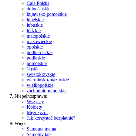
Cała Polska
dolnośląskie
kujawsko-pomorskie
lubelskie
lubuskie
łódzkie
małopolskie
mazowieckie
opolskie
podkarpackie
podlaskie
pomorskie
śląskie
świętokrzyskie
warmińsko-mazurskie
wielkopolskie
zachodniopomorskie
Niepełnosprawni
Wszyscy
Kobiety
Mężczyźni
Jak korzystać bezpłatnie?
Więcej
Samotna mama
Samotny tata