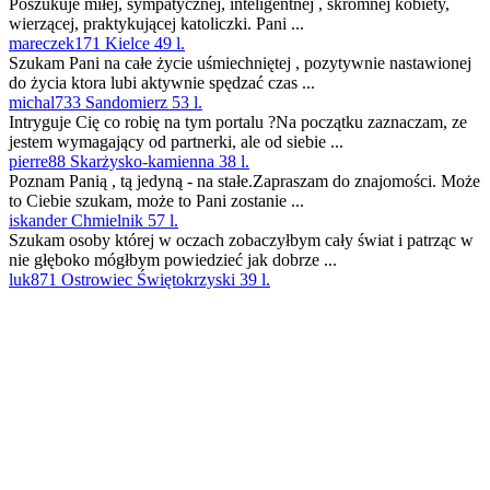
Poszukuje miłej, sympatycznej, inteligentnej , skromnej kobiety,
wierzącej, praktykującej katoliczki. Pani ...
mareczek171 Kielce 49 l.
Szukam Pani na całe życie uśmiechniętej , pozytywnie nastawionej
do życia ktora lubi aktywnie spędzać czas ...
michal733 Sandomierz 53 l.
Intryguje Cię co robię na tym portalu ?Na początku zaznaczam, ze
jestem wymagający od partnerki, ale od siebie ...
pierre88 Skarżysko-kamienna 38 l.
Poznam Panią , tą jedyną - na stałe.Zapraszam do znajomości. Może
to Ciebie szukam, może to Pani zostanie ...
iskander Chmielnik 57 l.
Szukam osoby której w oczach zobaczyłbym cały świat i patrząc w
nie głęboko mógłbym powiedzieć jak dobrze ...
luk871 Ostrowiec Świętokrzyski 39 l.