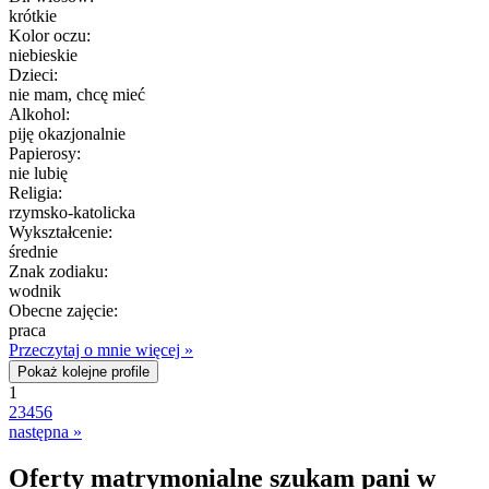
krótkie
Kolor oczu:
niebieskie
Dzieci:
nie mam, chcę mieć
Alkohol:
piję okazjonalnie
Papierosy:
nie lubię
Religia:
rzymsko-katolicka
Wykształcenie:
średnie
Znak zodiaku:
wodnik
Obecne zajęcie:
praca
Przeczytaj o mnie więcej »
Pokaż kolejne profile
1
2
3
4
5
6
następna »
Oferty matrymonialne szukam pani w