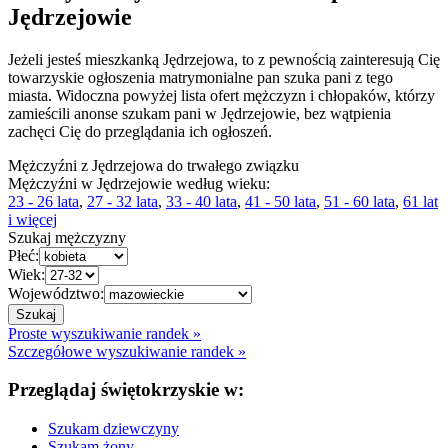
Jędrzejowie
Jeżeli jesteś mieszkanką Jędrzejowa, to z pewnością zainteresują Cię
towarzyskie ogłoszenia matrymonialne pan szuka pani z tego
miasta. Widoczna powyżej lista ofert mężczyzn i chłopaków, którzy
zamieścili anonse szukam pani w Jędrzejowie, bez wątpienia
zachęci Cię do przeglądania ich ogłoszeń.
Mężczyźni z Jędrzejowa do trwałego związku
Mężczyźni w Jędrzejowie według wieku:
23 - 26 lata
,
27 - 32 lata
,
33 - 40 lata
,
41 - 50 lata
,
51 - 60 lata
,
61 lat
i więcej
Szukaj mężczyzny
Płeć:
Wiek:
Województwo:
Proste wyszukiwanie randek »
Szczegółowe wyszukiwanie randek »
Przeglądaj świętokrzyskie w:
Szukam dziewczyny
Szukam żony