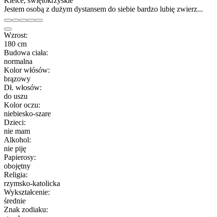
Kielce, świętokrzyskie
Jestem osobą z dużym dystansem do siebie bardzo lubię zwierz...
Wzrost:
180 cm
Budowa ciała:
normalna
Kolor włósów:
brązowy
Dł. włosów:
do uszu
Kolor oczu:
niebiesko-szare
Dzieci:
nie mam
Alkohol:
nie piję
Papierosy:
obojętny
Religia:
rzymsko-katolicka
Wykształcenie:
średnie
Znak zodiaku: