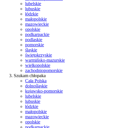
lubelskie
lubuskie
łódzkie
małopolskie
mazowieckie
opolskie
podkarpackie
podlaskie
pomorskie
śląskie
świętokrzyskie
warmińsko-mazurskie
wielkopolskie
zachodniopomorskie
Szukam chłopaka
Cała Polska
dolnośląskie
kujawsko-pomorskie
lubelskie
lubuskie
łódzkie
małopolskie
mazowieckie
opolskie
podkarpackie