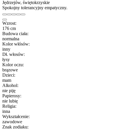
Jędrzejów, świętokrzyskie
Spokojny tolerancyjny empatyczny.
Wzrost:
176 cm
Budowa ciała:
normalna
Kolor włósów:
inny
Dł. włosów:
łysy
Kolor oczu:
brązowe
Dzieci:
mam
Alkohol:
nie piję
Papierosy:
nie lubię
Religia:
inna
Wykształcenie:
zawodowe
Znak zodiaku: