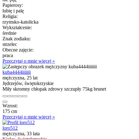
Papierosy:
lubię i palę
Religia:
rzymsko-katolicka
Wykształcenie:
średnie
Znak zodiaku:
strzelec
Obecne zajęcie:
praca
Przeczytaj o mnie więcej »
kuba4444iiiiiii
mężczyzna, 25 lat
Jędrzejów, świętokrzyskie
Miły skromny chłopak zdrowy szczupły 75kg brunet
Wzrost:
175 cm
Przeczytaj o mnie więcej »
loro512
mężczyzna, 33 lata