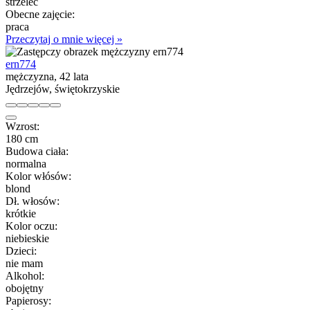
strzelec
Obecne zajęcie:
praca
Przeczytaj o mnie więcej »
ern774
mężczyzna, 42 lata
Jędrzejów, świętokrzyskie
Wzrost:
180 cm
Budowa ciała:
normalna
Kolor włósów:
blond
Dł. włosów:
krótkie
Kolor oczu:
niebieskie
Dzieci:
nie mam
Alkohol:
obojętny
Papierosy: