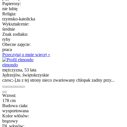
Papierosy:
nie lubię
Religia:
rzymsko-katolicka
Wykształcenie:
średnie
Znak zodiaku:
ryby
Obecne zajęcie:
praca
Przeczytaj o mnie więcej »
elmondo
mężczyzna, 53 lata
Jędrzejów, świętokrzyskie
czesc;-],tu z tej strony nieco zwariowany chlopak zadny przy...
Wzrost:
178 cm
Budowa ciała:
wysportowana
Kolor włósów:
brązowy
Dł. włosów: