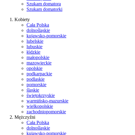
Szukam domatora
Szukam domatorki
Kobiety
Cała Polska
dolnośląskie
kujawsko-pomorskie
lubelskie
lubuskie
łódzkie
małopolskie
mazowieckie
opolskie
podkarpackie
podlaskie
pomorskie
śląskie
świętokrzyskie
warmińsko-mazurskie
wielkopolskie
zachodniopomorskie
Mężczyźni
Cała Polska
dolnośląskie
kujawsko-pomorskie