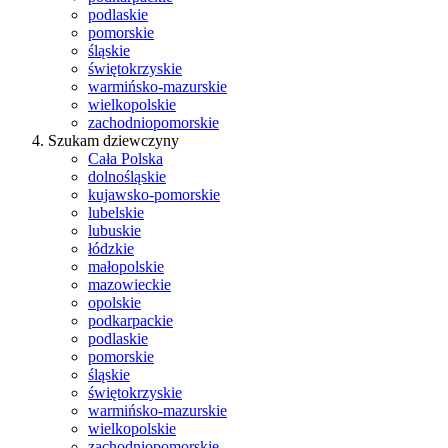
podlaskie
pomorskie
śląskie
świętokrzyskie
warmińsko-mazurskie
wielkopolskie
zachodniopomorskie
Szukam dziewczyny
Cała Polska
dolnośląskie
kujawsko-pomorskie
lubelskie
lubuskie
łódzkie
małopolskie
mazowieckie
opolskie
podkarpackie
podlaskie
pomorskie
śląskie
świętokrzyskie
warmińsko-mazurskie
wielkopolskie
zachodniopomorskie