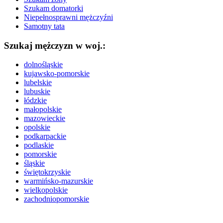
Szukam domatorki
Niepełnosprawni mężczyźni
Samotny tata
Szukaj mężczyzn w woj.:
dolnośląskie
kujawsko-pomorskie
lubelskie
lubuskie
łódzkie
małopolskie
mazowieckie
opolskie
podkarpackie
podlaskie
pomorskie
śląskie
świętokrzyskie
warmińsko-mazurskie
wielkopolskie
zachodniopomorskie