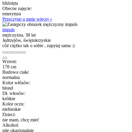
bliźnięta
Obecne zajęcie:
emerytura
Przeczytaj o mnie więcej »
impuls
mężczyzna, 38 lat
Jędrzejów, świętokrzyskie
cóż ciężko tak o sobie , zapytaj sama :)
Wzrost:
178 cm
Budowa ciała:
normalna
Kolor włósów:
blond
Dł. włosów:
krótkie
Kolor oczu:
niebieskie
Dzieci:
nie mam, chcę mieć
Alkohol:
piję okazjonalnie