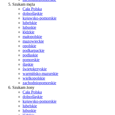
Szukam męża
Cała Polska
dolnośląskie
kujawsko-pomorskie
lubelskie
lubuskie
łódzkie
małopolskie
mazowieckie
opolskie
podkarpackie
podlaskie
pomorskie
śląskie
świętokrzyskie
warmińsko-mazurskie
wielkopolskie
zachodniopomorskie
Szukam żony
Cała Polska
dolnośląskie
kujawsko-pomorskie
lubelskie
lubuskie