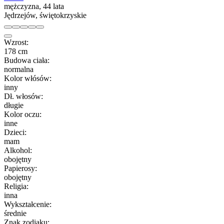
mężczyzna, 44 lata
Jędrzejów, świętokrzyskie
Wzrost:
178 cm
Budowa ciała:
normalna
Kolor włósów:
inny
Dł. włosów:
długie
Kolor oczu:
inne
Dzieci:
mam
Alkohol:
obojętny
Papierosy:
obojętny
Religia:
inna
Wykształcenie:
średnie
Znak zodiaku: