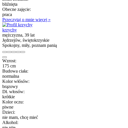
bliźnięta
Obecne zajęcie:
praca
Przeczytaj o mnie więcej »
krzychy
mężczyzna, 39 lat
Jędrzejów, świętokrzyskie
Spokojny, miły, poznam panią
Wzrost:
175 cm
Budowa ciała:
normalna
Kolor włósów:
brązowy
Dł. włosów:
krótkie
Kolor oczu:
piwne
Dzieci:
nie mam, chcę mieć
Alkohol:
nie piję