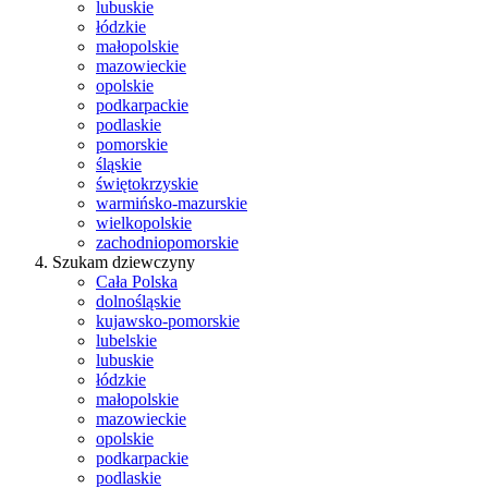
lubuskie
łódzkie
małopolskie
mazowieckie
opolskie
podkarpackie
podlaskie
pomorskie
śląskie
świętokrzyskie
warmińsko-mazurskie
wielkopolskie
zachodniopomorskie
Szukam dziewczyny
Cała Polska
dolnośląskie
kujawsko-pomorskie
lubelskie
lubuskie
łódzkie
małopolskie
mazowieckie
opolskie
podkarpackie
podlaskie