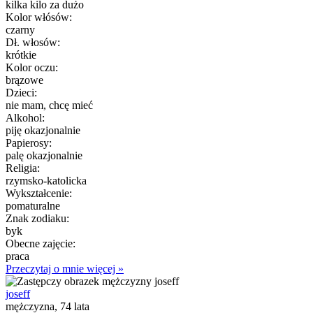
kilka kilo za dużo
Kolor włósów:
czarny
Dł. włosów:
krótkie
Kolor oczu:
brązowe
Dzieci:
nie mam, chcę mieć
Alkohol:
piję okazjonalnie
Papierosy:
palę okazjonalnie
Religia:
rzymsko-katolicka
Wykształcenie:
pomaturalne
Znak zodiaku:
byk
Obecne zajęcie:
praca
Przeczytaj o mnie więcej »
joseff
mężczyzna, 74 lata