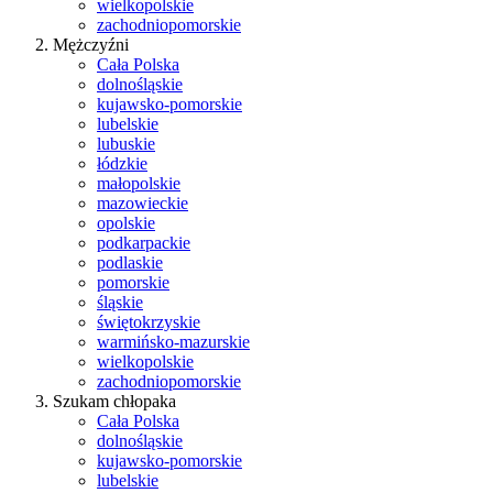
wielkopolskie
zachodniopomorskie
Mężczyźni
Cała Polska
dolnośląskie
kujawsko-pomorskie
lubelskie
lubuskie
łódzkie
małopolskie
mazowieckie
opolskie
podkarpackie
podlaskie
pomorskie
śląskie
świętokrzyskie
warmińsko-mazurskie
wielkopolskie
zachodniopomorskie
Szukam chłopaka
Cała Polska
dolnośląskie
kujawsko-pomorskie
lubelskie