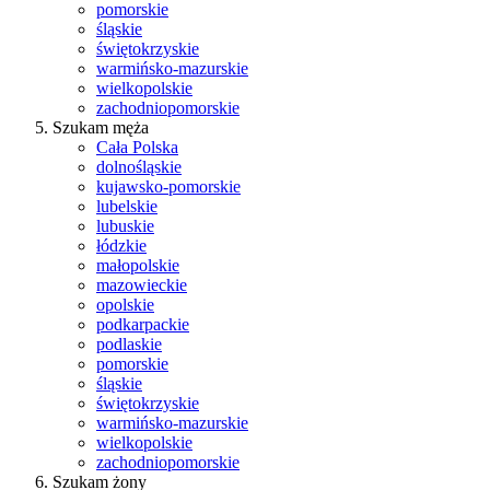
pomorskie
śląskie
świętokrzyskie
warmińsko-mazurskie
wielkopolskie
zachodniopomorskie
Szukam męża
Cała Polska
dolnośląskie
kujawsko-pomorskie
lubelskie
lubuskie
łódzkie
małopolskie
mazowieckie
opolskie
podkarpackie
podlaskie
pomorskie
śląskie
świętokrzyskie
warmińsko-mazurskie
wielkopolskie
zachodniopomorskie
Szukam żony