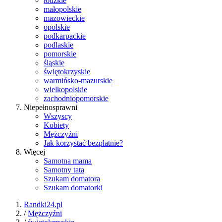
łódzkie
małopolskie
mazowieckie
opolskie
podkarpackie
podlaskie
pomorskie
śląskie
świętokrzyskie
warmińsko-mazurskie
wielkopolskie
zachodniopomorskie
Niepełnosprawni
Wszyscy
Kobiety
Mężczyźni
Jak korzystać bezpłatnie?
Więcej
Samotna mama
Samotny tata
Szukam domatora
Szukam domatorki
Randki24.pl
/
Mężczyźni