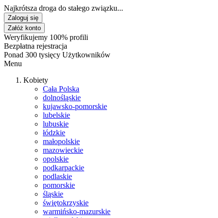
Najkrótsza droga do stałego związku...
Zaloguj się
Załóż konto
Weryfikujemy 100% profili
Bezpłatna rejestracja
Ponad 300 tysięcy Użytkowników
Menu
Kobiety
Cała Polska
dolnośląskie
kujawsko-pomorskie
lubelskie
lubuskie
łódzkie
małopolskie
mazowieckie
opolskie
podkarpackie
podlaskie
pomorskie
śląskie
świętokrzyskie
warmińsko-mazurskie