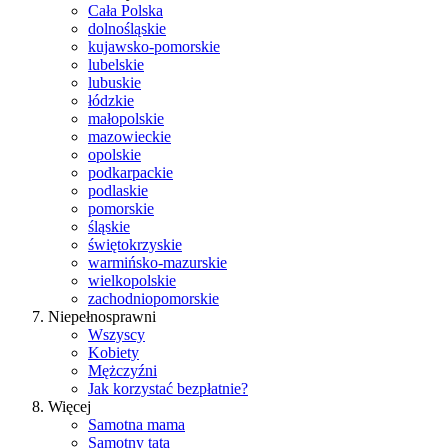
Cała Polska
dolnośląskie
kujawsko-pomorskie
lubelskie
lubuskie
łódzkie
małopolskie
mazowieckie
opolskie
podkarpackie
podlaskie
pomorskie
śląskie
świętokrzyskie
warmińsko-mazurskie
wielkopolskie
zachodniopomorskie
Niepełnosprawni
Wszyscy
Kobiety
Mężczyźni
Jak korzystać bezpłatnie?
Więcej
Samotna mama
Samotny tata