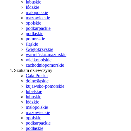
lubuskie
łódzkie
małopolskie
mazowieckie
opolskie
podkarpackie
podlaskie
pomorskie
śląskie
świętokrzyskie
warmińsko-mazurskie
wielkopolskie
zachodniopomorskie
Szukam dziewczyny
Cała Polska
dolnośląskie
kujawsko-pomorskie
lubelskie
lubuskie
łódzkie
małopolskie
mazowieckie
opolskie
podkarpackie
podlaskie