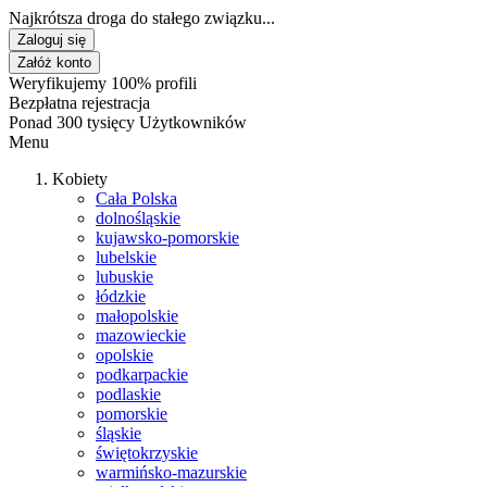
Najkrótsza droga do stałego związku...
Zaloguj się
Załóż konto
Weryfikujemy 100% profili
Bezpłatna rejestracja
Ponad 300 tysięcy Użytkowników
Menu
Kobiety
Cała Polska
dolnośląskie
kujawsko-pomorskie
lubelskie
lubuskie
łódzkie
małopolskie
mazowieckie
opolskie
podkarpackie
podlaskie
pomorskie
śląskie
świętokrzyskie
warmińsko-mazurskie