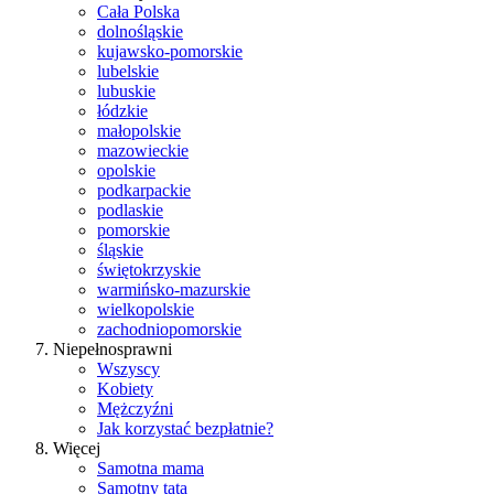
Cała Polska
dolnośląskie
kujawsko-pomorskie
lubelskie
lubuskie
łódzkie
małopolskie
mazowieckie
opolskie
podkarpackie
podlaskie
pomorskie
śląskie
świętokrzyskie
warmińsko-mazurskie
wielkopolskie
zachodniopomorskie
Niepełnosprawni
Wszyscy
Kobiety
Mężczyźni
Jak korzystać bezpłatnie?
Więcej
Samotna mama
Samotny tata