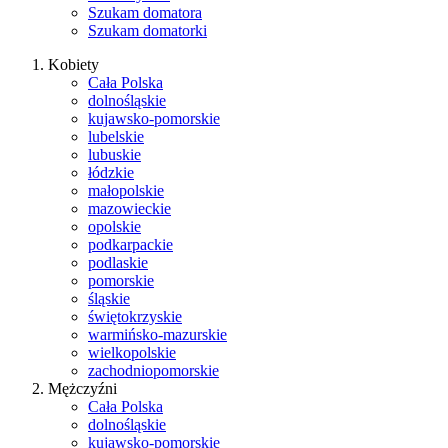
Szukam domatora
Szukam domatorki
Kobiety
Cała Polska
dolnośląskie
kujawsko-pomorskie
lubelskie
lubuskie
łódzkie
małopolskie
mazowieckie
opolskie
podkarpackie
podlaskie
pomorskie
śląskie
świętokrzyskie
warmińsko-mazurskie
wielkopolskie
zachodniopomorskie
Mężczyźni
Cała Polska
dolnośląskie
kujawsko-pomorskie