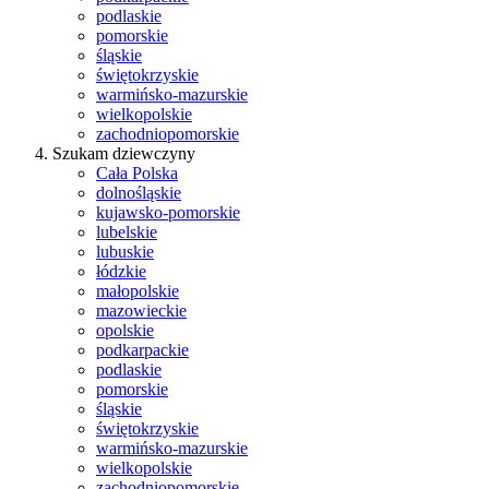
podlaskie
pomorskie
śląskie
świętokrzyskie
warmińsko-mazurskie
wielkopolskie
zachodniopomorskie
Szukam dziewczyny
Cała Polska
dolnośląskie
kujawsko-pomorskie
lubelskie
lubuskie
łódzkie
małopolskie
mazowieckie
opolskie
podkarpackie
podlaskie
pomorskie
śląskie
świętokrzyskie
warmińsko-mazurskie
wielkopolskie
zachodniopomorskie