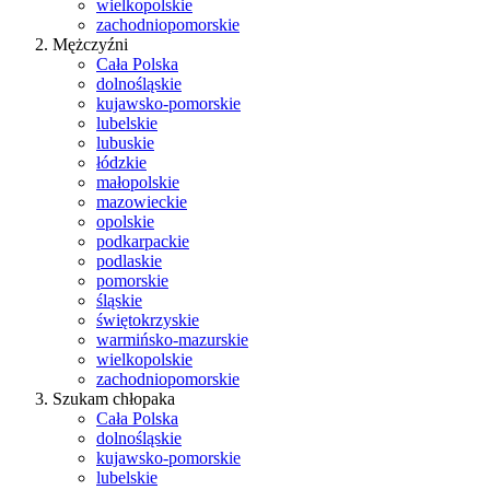
wielkopolskie
zachodniopomorskie
Mężczyźni
Cała Polska
dolnośląskie
kujawsko-pomorskie
lubelskie
lubuskie
łódzkie
małopolskie
mazowieckie
opolskie
podkarpackie
podlaskie
pomorskie
śląskie
świętokrzyskie
warmińsko-mazurskie
wielkopolskie
zachodniopomorskie
Szukam chłopaka
Cała Polska
dolnośląskie
kujawsko-pomorskie
lubelskie