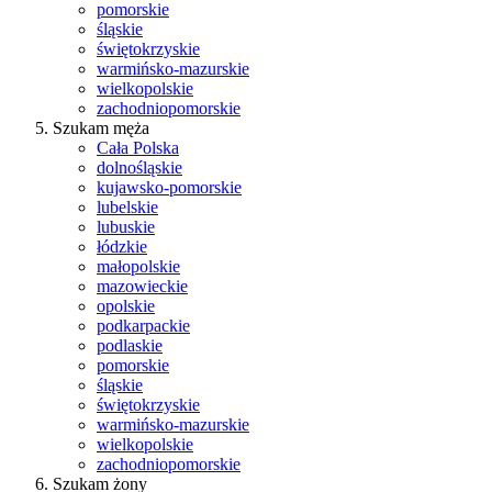
pomorskie
śląskie
świętokrzyskie
warmińsko-mazurskie
wielkopolskie
zachodniopomorskie
Szukam męża
Cała Polska
dolnośląskie
kujawsko-pomorskie
lubelskie
lubuskie
łódzkie
małopolskie
mazowieckie
opolskie
podkarpackie
podlaskie
pomorskie
śląskie
świętokrzyskie
warmińsko-mazurskie
wielkopolskie
zachodniopomorskie
Szukam żony