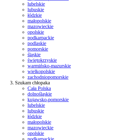
lubelskie
lubuskie
łódzkie
małopolskie
mazowieckie
opolskie
podkarpackie
podlaskie
pomorskie
śląskie
świętokrzyskie
warmińsko-mazurskie
wielkopolskie
zachodniopomorskie
Szukam chłopaka
Cała Polska
dolnośląskie
kujawsko-pomorskie
lubelskie
lubuskie
łódzkie
małopolskie
mazowieckie
opolskie
podkarpackie