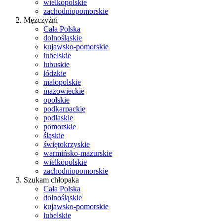
wielkopolskie
zachodniopomorskie
Mężczyźni
Cała Polska
dolnośląskie
kujawsko-pomorskie
lubelskie
lubuskie
łódzkie
małopolskie
mazowieckie
opolskie
podkarpackie
podlaskie
pomorskie
śląskie
świętokrzyskie
warmińsko-mazurskie
wielkopolskie
zachodniopomorskie
Szukam chłopaka
Cała Polska
dolnośląskie
kujawsko-pomorskie
lubelskie