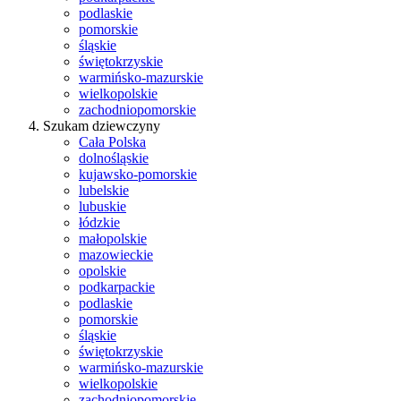
podlaskie
pomorskie
śląskie
świętokrzyskie
warmińsko-mazurskie
wielkopolskie
zachodniopomorskie
Szukam dziewczyny
Cała Polska
dolnośląskie
kujawsko-pomorskie
lubelskie
lubuskie
łódzkie
małopolskie
mazowieckie
opolskie
podkarpackie
podlaskie
pomorskie
śląskie
świętokrzyskie
warmińsko-mazurskie
wielkopolskie
zachodniopomorskie