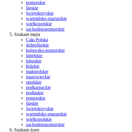
pomorskie
śląskie
świętokrzyskie
warmińsko-mazurskie
wielkopolskie
zachodniopomorskie
Szukam męża
Cała Polska
dolnośląskie
kujawsko-pomorskie
lubelskie
lubuskie
łódzkie
małopolskie
mazowieckie
opolskie
podkarpackie
podlaskie
pomorskie
śląskie
świętokrzyskie
warmińsko-mazurskie
wielkopolskie
zachodniopomorskie
Szukam żony