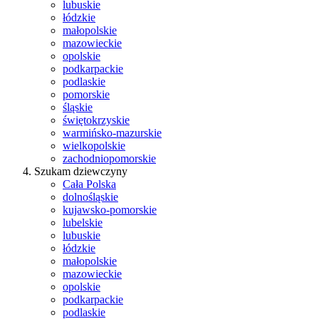
lubuskie
łódzkie
małopolskie
mazowieckie
opolskie
podkarpackie
podlaskie
pomorskie
śląskie
świętokrzyskie
warmińsko-mazurskie
wielkopolskie
zachodniopomorskie
Szukam dziewczyny
Cała Polska
dolnośląskie
kujawsko-pomorskie
lubelskie
lubuskie
łódzkie
małopolskie
mazowieckie
opolskie
podkarpackie
podlaskie