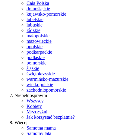
Cała Polska
dolnośląskie
kujawsko-pomorskie
lubelskie
lubuskie
łódzkie
małopolskie
mazowieckie
opolskie
podkarpackie
podlaskie
pomorskie
śląskie
świętokrzyskie
warmińsko-mazurskie
wielkopolskie
zachodniopomorskie
Niepełnosprawni
Wszyscy
Kobiety
Mężczyźni
Jak korzystać bezpłatnie?
Więcej
Samotna mama
Samotny tata