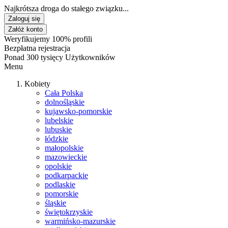
Najkrótsza droga do stałego związku...
Zaloguj się
Załóż konto
Weryfikujemy 100% profili
Bezpłatna rejestracja
Ponad 300 tysięcy Użytkowników
Menu
Kobiety
Cała Polska
dolnośląskie
kujawsko-pomorskie
lubelskie
lubuskie
łódzkie
małopolskie
mazowieckie
opolskie
podkarpackie
podlaskie
pomorskie
śląskie
świętokrzyskie
warmińsko-mazurskie