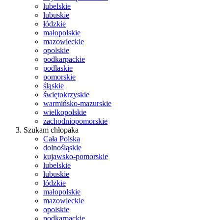
lubelskie
lubuskie
łódzkie
małopolskie
mazowieckie
opolskie
podkarpackie
podlaskie
pomorskie
śląskie
świętokrzyskie
warmińsko-mazurskie
wielkopolskie
zachodniopomorskie
Szukam chłopaka
Cała Polska
dolnośląskie
kujawsko-pomorskie
lubelskie
lubuskie
łódzkie
małopolskie
mazowieckie
opolskie
podkarpackie