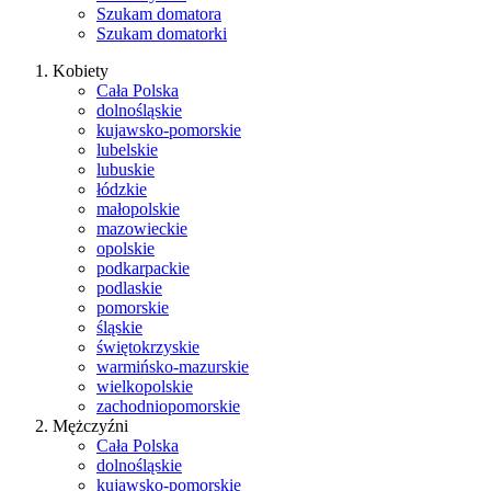
Szukam domatora
Szukam domatorki
Kobiety
Cała Polska
dolnośląskie
kujawsko-pomorskie
lubelskie
lubuskie
łódzkie
małopolskie
mazowieckie
opolskie
podkarpackie
podlaskie
pomorskie
śląskie
świętokrzyskie
warmińsko-mazurskie
wielkopolskie
zachodniopomorskie
Mężczyźni
Cała Polska
dolnośląskie
kujawsko-pomorskie