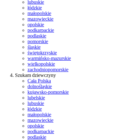
lubuskie
łódzkie
małopolskie
mazowieckie
opolskie
podkarpackie
podlaskie
pomorskie
śląskie
świętokrzyskie
warmińsko-mazurskie
wielkopolskie
zachodniopomorskie
Szukam dziewczyny
Cała Polska
dolnośląskie
kujawsko-pomorskie
lubelskie
lubuskie
łódzkie
małopolskie
mazowieckie
opolskie
podkarpackie
podlaskie