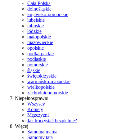
Cała Polska
dolnośląskie
kujawsko-pomorskie
lubelskie
lubuskie
łódzkie
małopolskie
mazowieckie
opolskie
podkarpackie
podlaskie
pomorskie
śląskie
świętokrzyskie
warmińsko-mazurskie
wielkopolskie
zachodniopomorskie
Niepełnosprawni
Wszyscy
Kobiety
Mężczyźni
Jak korzystać bezpłatnie?
Więcej
Samotna mama
Samotny tata