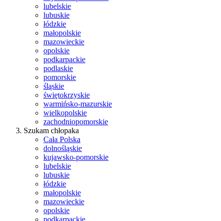
lubelskie
lubuskie
łódzkie
małopolskie
mazowieckie
opolskie
podkarpackie
podlaskie
pomorskie
śląskie
świętokrzyskie
warmińsko-mazurskie
wielkopolskie
zachodniopomorskie
Szukam chłopaka
Cała Polska
dolnośląskie
kujawsko-pomorskie
lubelskie
lubuskie
łódzkie
małopolskie
mazowieckie
opolskie
podkarpackie