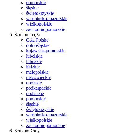
pomorskie
śląskie
świętokrzyskie
warmińsko-mazurskie
wielkopolskie
zachodniopomorskie
Szukam męża
Cała Polska
dolnośląskie
kujawsko-pomorskie
lubelskie
lubuskie
łódzkie
małopolskie
mazowieckie
opolskie
podkarpackie
podlaskie
pomorskie
śląskie
świętokrzyskie
warmińsko-mazurskie
wielkopolskie
zachodniopomorskie
Szukam żony