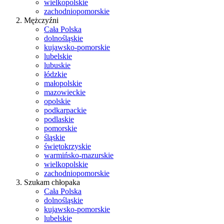
wielkopolskie
zachodniopomorskie
Mężczyźni
Cała Polska
dolnośląskie
kujawsko-pomorskie
lubelskie
lubuskie
łódzkie
małopolskie
mazowieckie
opolskie
podkarpackie
podlaskie
pomorskie
śląskie
świętokrzyskie
warmińsko-mazurskie
wielkopolskie
zachodniopomorskie
Szukam chłopaka
Cała Polska
dolnośląskie
kujawsko-pomorskie
lubelskie