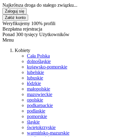
Najkrótsza droga do stałego związku...
Zaloguj się
Załóż konto
Weryfikujemy 100% profili
Bezpłatna rejestracja
Ponad 300 tysięcy Użytkowników
Menu
Kobiety
Cała Polska
dolnośląskie
kujawsko-pomorskie
lubelskie
lubuskie
łódzkie
małopolskie
mazowieckie
opolskie
podkarpackie
podlaskie
pomorskie
śląskie
świętokrzyskie
warmińsko-mazurskie