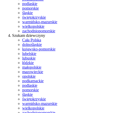
podlaskie
pomorskie
śląskie
świętokrzyskie
warmińsko-mazurskie
wielkopolskie
zachodniopomorskie
Szukam dziewczyny
Cała Polska
dolnośląskie
kujawsko-pomorskie
lubelskie
lubuskie
łódzkie
małopolskie
mazowieckie
opolskie
podkarpackie
podlaskie
pomorskie
śląskie
świętokrzyskie
warmińsko-mazurskie
wielkopolskie
zachodniopomorskie