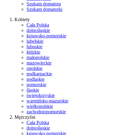
Szukam domatora
Szukam domatorki
Kobiety
Cała Polska
dolnośląskie
kujawsko-pomorskie
lubelskie
lubuskie
łódzkie
małopolskie
mazowieckie
opolskie
podkarpackie
podlaskie
pomorskie
śląskie
świętokrzyskie
warmińsko-mazurskie
wielkopolskie
zachodniopomorskie
Mężczyźni
Cała Polska
dolnośląskie
kujawsko-pomorskie