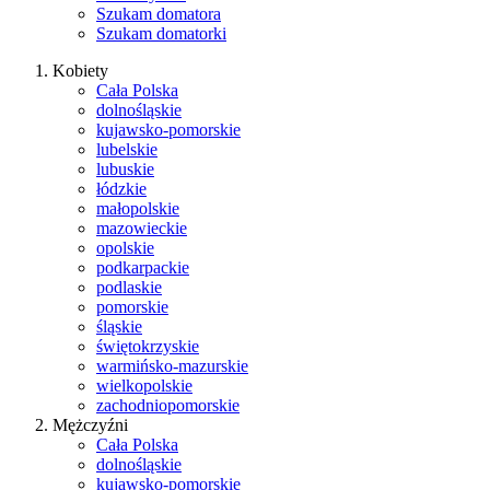
Szukam domatora
Szukam domatorki
Kobiety
Cała Polska
dolnośląskie
kujawsko-pomorskie
lubelskie
lubuskie
łódzkie
małopolskie
mazowieckie
opolskie
podkarpackie
podlaskie
pomorskie
śląskie
świętokrzyskie
warmińsko-mazurskie
wielkopolskie
zachodniopomorskie
Mężczyźni
Cała Polska
dolnośląskie
kujawsko-pomorskie