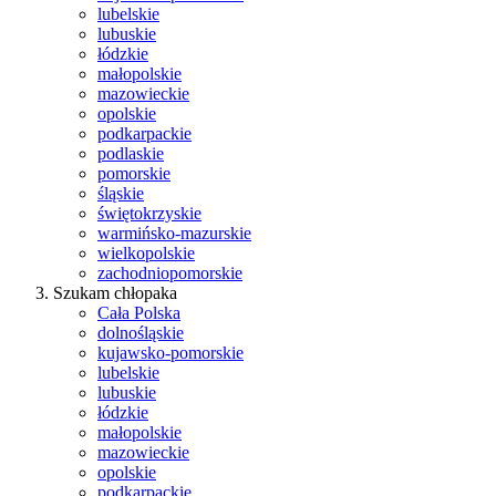
lubelskie
lubuskie
łódzkie
małopolskie
mazowieckie
opolskie
podkarpackie
podlaskie
pomorskie
śląskie
świętokrzyskie
warmińsko-mazurskie
wielkopolskie
zachodniopomorskie
Szukam chłopaka
Cała Polska
dolnośląskie
kujawsko-pomorskie
lubelskie
lubuskie
łódzkie
małopolskie
mazowieckie
opolskie
podkarpackie