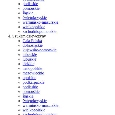
podlaskie
pomorskie
śląskie
świętokrzyskie
warmińsko-mazurskie
wielkopolskie
zachodniopomorskie
Szukam dziewczyny
Cała Polska
dolnośląskie
kujawsko-pomorskie
lubelskie
lubuskie
łódzkie
małopolskie
mazowieckie
opolskie
podkarpackie
podlaskie
pomorskie
śląskie
świętokrzyskie
warmińsko-mazurskie
wielkopolskie
zachodniopomorskie