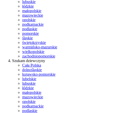
lubuskie
łódzkie
małopolskie
mazowieckie
opolskie
podkarpackie
podlaskie
pomorskie
śląskie
świętokrzyskie
warmińsko-mazurskie
wielkopolskie
zachodniopomorskie
Szukam dziewczyny
Cała Polska
dolnośląskie
kujawsko-pomorskie
lubelskie
lubuskie
łódzkie
małopolskie
mazowieckie
opolskie
podkarpackie
podlaskie