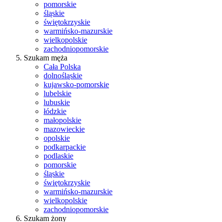
pomorskie
śląskie
świętokrzyskie
warmińsko-mazurskie
wielkopolskie
zachodniopomorskie
Szukam męża
Cała Polska
dolnośląskie
kujawsko-pomorskie
lubelskie
lubuskie
łódzkie
małopolskie
mazowieckie
opolskie
podkarpackie
podlaskie
pomorskie
śląskie
świętokrzyskie
warmińsko-mazurskie
wielkopolskie
zachodniopomorskie
Szukam żony