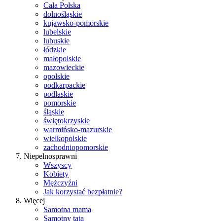
Cała Polska
dolnośląskie
kujawsko-pomorskie
lubelskie
lubuskie
łódzkie
małopolskie
mazowieckie
opolskie
podkarpackie
podlaskie
pomorskie
śląskie
świętokrzyskie
warmińsko-mazurskie
wielkopolskie
zachodniopomorskie
Niepełnosprawni
Wszyscy
Kobiety
Mężczyźni
Jak korzystać bezpłatnie?
Więcej
Samotna mama
Samotny tata