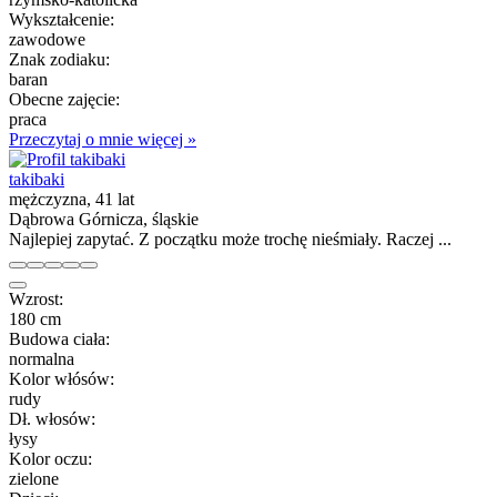
Wykształcenie:
zawodowe
Znak zodiaku:
baran
Obecne zajęcie:
praca
Przeczytaj o mnie więcej »
takibaki
mężczyzna, 41 lat
Dąbrowa Górnicza, śląskie
Najlepiej zapytać. Z początku może trochę nieśmiały. Raczej ...
Wzrost:
180 cm
Budowa ciała:
normalna
Kolor włósów:
rudy
Dł. włosów:
łysy
Kolor oczu:
zielone