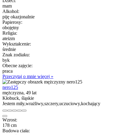
Dzieci:
mam
Alkohol:
piję okazjonalnie
Papierosy:
obojętny
Religia:
ateizm
Wykształcenie:
średnie
Znak zodiaku:
byk
Obecne zajęcie:
praca
Przeczytaj o mnie więcej »
nero125
mężczyzna, 49 lat
Kłobuck, śląskie
Jestem miły,wrażliwy,szczery,uczuciowy,kochający
Wzrost:
178 cm
Budowa ciała: