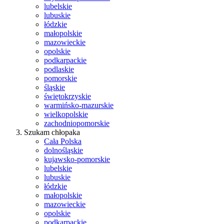
lubelskie
lubuskie
łódzkie
małopolskie
mazowieckie
opolskie
podkarpackie
podlaskie
pomorskie
śląskie
świętokrzyskie
warmińsko-mazurskie
wielkopolskie
zachodniopomorskie
Szukam chłopaka
Cała Polska
dolnośląskie
kujawsko-pomorskie
lubelskie
lubuskie
łódzkie
małopolskie
mazowieckie
opolskie
podkarpackie