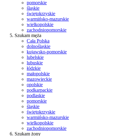
pomorskie
śląskie
świętokrzyskie
warmińsko-mazurskie
wielkopolskie
zachodniopomorskie
Szukam męża
Cała Polska
dolnośląskie
kujawsko-pomorskie
lubelskie
lubuskie
łódzkie
małopolskie
mazowieckie
opolskie
podkarpackie
podlaskie
pomorskie
śląskie
świętokrzyskie
warmińsko-mazurskie
wielkopolskie
zachodniopomorskie
Szukam żony