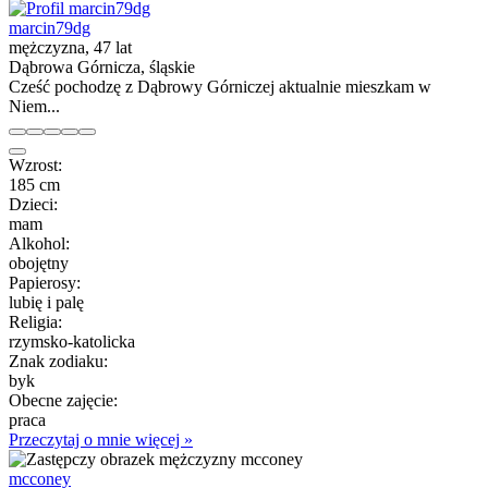
marcin79dg
mężczyzna, 47 lat
Dąbrowa Górnicza, śląskie
Cześć pochodzę z Dąbrowy Górniczej aktualnie mieszkam w
Niem...
Wzrost:
185 cm
Dzieci:
mam
Alkohol:
obojętny
Papierosy:
lubię i palę
Religia:
rzymsko-katolicka
Znak zodiaku:
byk
Obecne zajęcie:
praca
Przeczytaj o mnie więcej »
mcconey