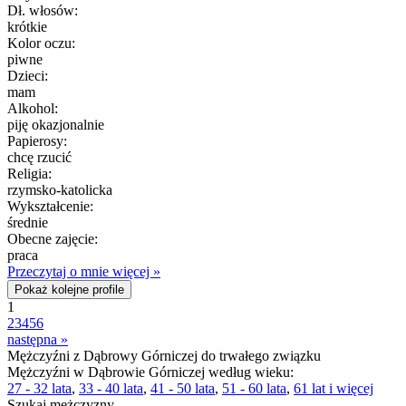
Dł. włosów:
krótkie
Kolor oczu:
piwne
Dzieci:
mam
Alkohol:
piję okazjonalnie
Papierosy:
chcę rzucić
Religia:
rzymsko-katolicka
Wykształcenie:
średnie
Obecne zajęcie:
praca
Przeczytaj o mnie więcej »
Pokaż kolejne profile
1
2
3
4
5
6
następna »
Mężczyźni z Dąbrowy Górniczej do trwałego związku
Mężczyźni w Dąbrowie Górniczej według wieku:
27 - 32 lata
,
33 - 40 lata
,
41 - 50 lata
,
51 - 60 lata
,
61 lat i więcej
Szukaj mężczyzny