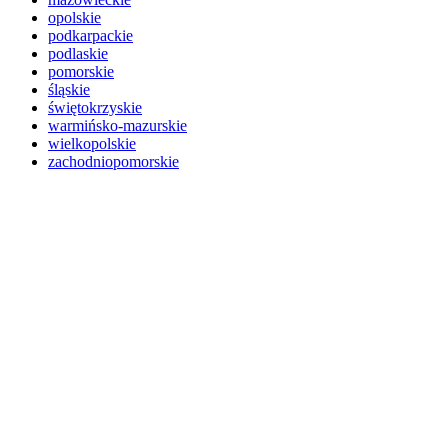
opolskie
podkarpackie
podlaskie
pomorskie
śląskie
świętokrzyskie
warmińsko-mazurskie
wielkopolskie
zachodniopomorskie