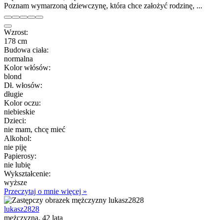
Poznam wymarzoną dziewczynę, która chce założyć rodzinę, ...
Wzrost:
178 cm
Budowa ciała:
normalna
Kolor włósów:
blond
Dł. włosów:
długie
Kolor oczu:
niebieskie
Dzieci:
nie mam, chcę mieć
Alkohol:
nie piję
Papierosy:
nie lubię
Wykształcenie:
wyższe
Przeczytaj o mnie więcej »
lukasz2828
mężczyzna, 42 lata