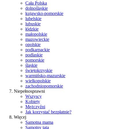
Cała Polska
dolnośląskie
kujawsko-pomorskie
lubelskie
lubuskie
łódzkie
małopolskie
mazowieckie
opolskie
podkarpackie
podlaskie
pomorskie
śląskie
świętokrzyskie
warmińsko-mazurskie
wielkopolskie
zachodniopomorskie
Niepełnosprawni
Wszyscy
Kobiety
Mężczyźni
Jak korzystać bezpłatnie?
Więcej
Samotna mama
Samotny tata