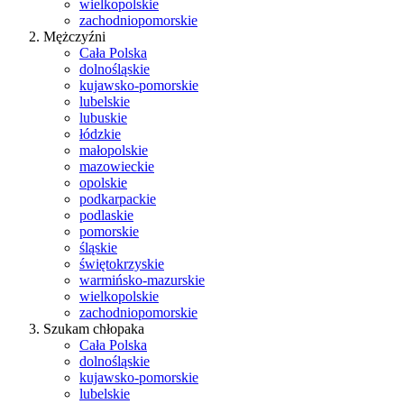
wielkopolskie
zachodniopomorskie
Mężczyźni
Cała Polska
dolnośląskie
kujawsko-pomorskie
lubelskie
lubuskie
łódzkie
małopolskie
mazowieckie
opolskie
podkarpackie
podlaskie
pomorskie
śląskie
świętokrzyskie
warmińsko-mazurskie
wielkopolskie
zachodniopomorskie
Szukam chłopaka
Cała Polska
dolnośląskie
kujawsko-pomorskie
lubelskie