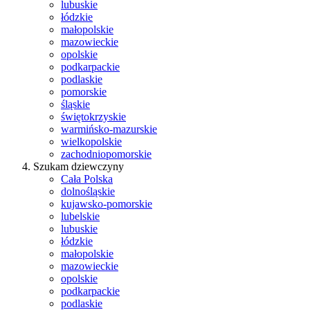
lubuskie
łódzkie
małopolskie
mazowieckie
opolskie
podkarpackie
podlaskie
pomorskie
śląskie
świętokrzyskie
warmińsko-mazurskie
wielkopolskie
zachodniopomorskie
Szukam dziewczyny
Cała Polska
dolnośląskie
kujawsko-pomorskie
lubelskie
lubuskie
łódzkie
małopolskie
mazowieckie
opolskie
podkarpackie
podlaskie