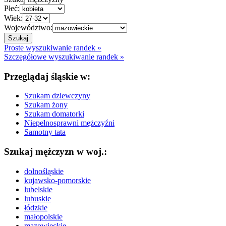
Płeć:
Wiek:
Województwo:
Proste wyszukiwanie randek »
Szczegółowe wyszukiwanie randek »
Przeglądaj śląskie w:
Szukam dziewczyny
Szukam żony
Szukam domatorki
Niepełnosprawni mężczyźni
Samotny tata
Szukaj mężczyzn w woj.:
dolnośląskie
kujawsko-pomorskie
lubelskie
lubuskie
łódzkie
małopolskie
mazowieckie