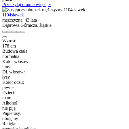
Przeczytaj o mnie więcej »
1104slawek
mężczyzna, 43 lata
Dąbrowa Górnicza, śląskie
Wzrost:
178 cm
Budowa ciała:
normalna
Kolor włósów:
inny
Dł. włosów:
łysy
Kolor oczu:
piwne
Dzieci:
mam
Alkohol:
nie piję
Papierosy:
obojętny
Religia:
rzymsko-katolicka