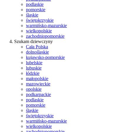
podlaskie
pomorskie
śląskie
świętokrzyskie
warmińsko-mazurskie
wielkopolskie
zachodniopomorskie
Szukam dziewczyny
Cała Polska
dolnośląskie
kujawsko-pomorskie
lubelskie
lubuskie
łódzkie
małopolskie
mazowieckie
opolskie
podkarpackie
podlaskie
pomorskie
śląskie
świętokrzyskie
warmińsko-mazurskie
wielkopolskie
zachodniopomorskie