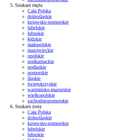
Szukam męża
Cała Polska
dolnośląskie
kujawsko-pomorskie
lubelskie
lubuskie
łódzkie
małopolskie
mazowieckie
opolskie
podkarpackie
podlaskie
pomorskie
śląskie
świętokrzyskie
warmińsko-mazurskie
wielkopolskie
zachodniopomorskie
Szukam żony
Cała Polska
dolnośląskie
kujawsko-pomorskie
lubelskie
lubuskie