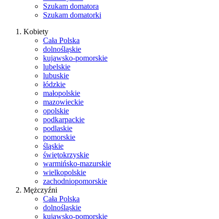
Szukam domatora
Szukam domatorki
Kobiety
Cała Polska
dolnośląskie
kujawsko-pomorskie
lubelskie
lubuskie
łódzkie
małopolskie
mazowieckie
opolskie
podkarpackie
podlaskie
pomorskie
śląskie
świętokrzyskie
warmińsko-mazurskie
wielkopolskie
zachodniopomorskie
Mężczyźni
Cała Polska
dolnośląskie
kujawsko-pomorskie