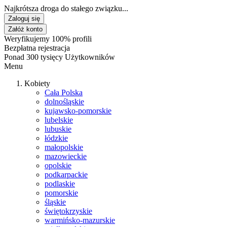
Najkrótsza droga do stałego związku...
Zaloguj się
Załóż konto
Weryfikujemy 100% profili
Bezpłatna rejestracja
Ponad 300 tysięcy Użytkowników
Menu
Kobiety
Cała Polska
dolnośląskie
kujawsko-pomorskie
lubelskie
lubuskie
łódzkie
małopolskie
mazowieckie
opolskie
podkarpackie
podlaskie
pomorskie
śląskie
świętokrzyskie
warmińsko-mazurskie