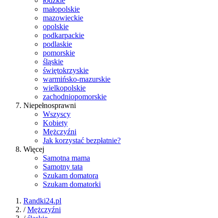
łódzkie
małopolskie
mazowieckie
opolskie
podkarpackie
podlaskie
pomorskie
śląskie
świętokrzyskie
warmińsko-mazurskie
wielkopolskie
zachodniopomorskie
Niepełnosprawni
Wszyscy
Kobiety
Mężczyźni
Jak korzystać bezpłatnie?
Więcej
Samotna mama
Samotny tata
Szukam domatora
Szukam domatorki
Randki24.pl
/
Mężczyźni