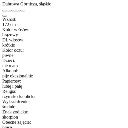
Dąbrowa Górnicza, śląskie
Wzrost:
172 cm
Kolor włósów:
brązowy
Dł. włosów:
krótkie
Kolor oczu:
piwne
Dzieci:
nie mam
Alkohol:
piję okazjonalnie
Papierosy:
lubię i palę
Religia:
rzymsko-katolicka
Wykształcenie:
średnie
Znak zodiaku:
skorpion
Obecne zajęcie:
praca