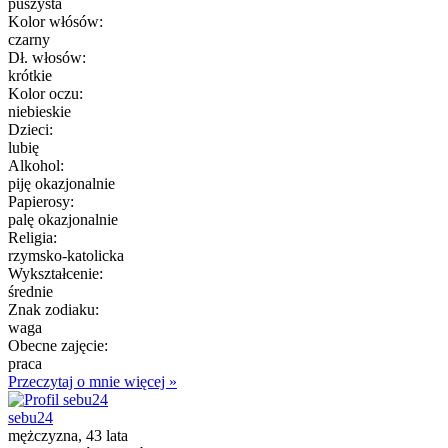
puszysta
Kolor włósów:
czarny
Dł. włosów:
krótkie
Kolor oczu:
niebieskie
Dzieci:
lubię
Alkohol:
piję okazjonalnie
Papierosy:
palę okazjonalnie
Religia:
rzymsko-katolicka
Wykształcenie:
średnie
Znak zodiaku:
waga
Obecne zajęcie:
praca
Przeczytaj o mnie więcej »
sebu24
mężczyzna, 43 lata