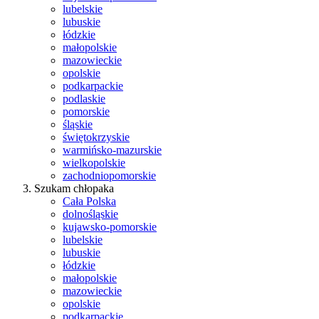
lubelskie
lubuskie
łódzkie
małopolskie
mazowieckie
opolskie
podkarpackie
podlaskie
pomorskie
śląskie
świętokrzyskie
warmińsko-mazurskie
wielkopolskie
zachodniopomorskie
Szukam chłopaka
Cała Polska
dolnośląskie
kujawsko-pomorskie
lubelskie
lubuskie
łódzkie
małopolskie
mazowieckie
opolskie
podkarpackie