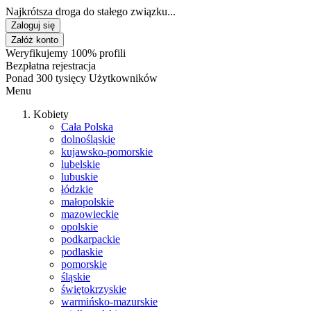
Najkrótsza droga do stałego związku...
Zaloguj się
Załóż konto
Weryfikujemy 100% profili
Bezpłatna rejestracja
Ponad 300 tysięcy Użytkowników
Menu
Kobiety
Cała Polska
dolnośląskie
kujawsko-pomorskie
lubelskie
lubuskie
łódzkie
małopolskie
mazowieckie
opolskie
podkarpackie
podlaskie
pomorskie
śląskie
świętokrzyskie
warmińsko-mazurskie