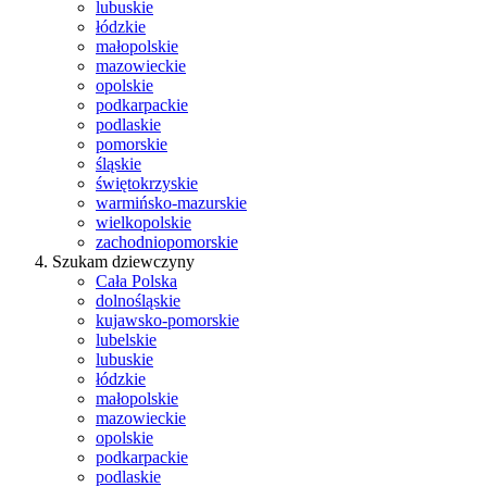
lubuskie
łódzkie
małopolskie
mazowieckie
opolskie
podkarpackie
podlaskie
pomorskie
śląskie
świętokrzyskie
warmińsko-mazurskie
wielkopolskie
zachodniopomorskie
Szukam dziewczyny
Cała Polska
dolnośląskie
kujawsko-pomorskie
lubelskie
lubuskie
łódzkie
małopolskie
mazowieckie
opolskie
podkarpackie
podlaskie