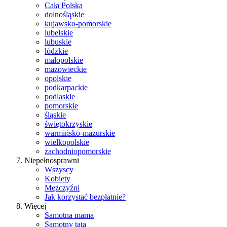
Cała Polska
dolnośląskie
kujawsko-pomorskie
lubelskie
lubuskie
łódzkie
małopolskie
mazowieckie
opolskie
podkarpackie
podlaskie
pomorskie
śląskie
świętokrzyskie
warmińsko-mazurskie
wielkopolskie
zachodniopomorskie
Niepełnosprawni
Wszyscy
Kobiety
Mężczyźni
Jak korzystać bezpłatnie?
Więcej
Samotna mama
Samotny tata