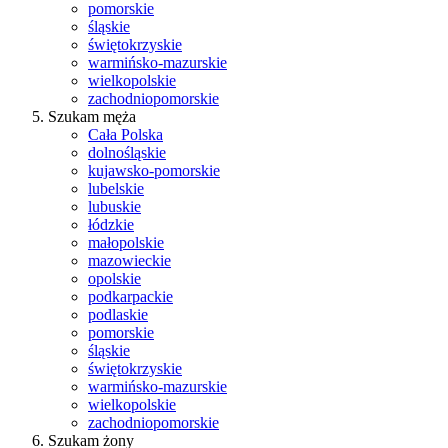
pomorskie
śląskie
świętokrzyskie
warmińsko-mazurskie
wielkopolskie
zachodniopomorskie
Szukam męża
Cała Polska
dolnośląskie
kujawsko-pomorskie
lubelskie
lubuskie
łódzkie
małopolskie
mazowieckie
opolskie
podkarpackie
podlaskie
pomorskie
śląskie
świętokrzyskie
warmińsko-mazurskie
wielkopolskie
zachodniopomorskie
Szukam żony