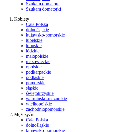
Szukam domatora
Szukam domatorki
Kobiety
Cała Polska
dolnośląskie
kujawsko-pomorskie
lubelskie
lubuskie
łódzkie
małopolskie
mazowieckie
opolskie
podkarpackie
podlaskie
pomorskie
śląskie
świętokrzyskie
warmińsko-mazurskie
wielkopolskie
zachodniopomorskie
Mężczyźni
Cała Polska
dolnośląskie
kujawsko-pomorskie