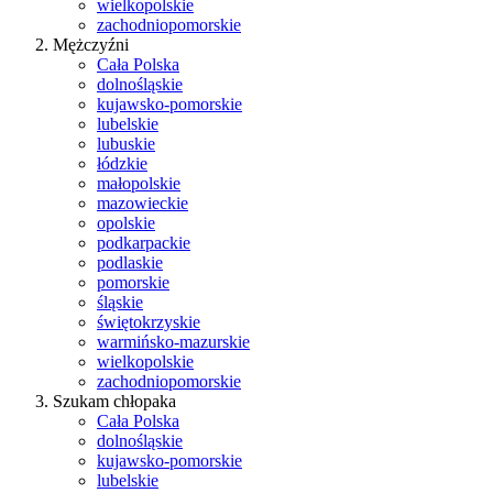
wielkopolskie
zachodniopomorskie
Mężczyźni
Cała Polska
dolnośląskie
kujawsko-pomorskie
lubelskie
lubuskie
łódzkie
małopolskie
mazowieckie
opolskie
podkarpackie
podlaskie
pomorskie
śląskie
świętokrzyskie
warmińsko-mazurskie
wielkopolskie
zachodniopomorskie
Szukam chłopaka
Cała Polska
dolnośląskie
kujawsko-pomorskie
lubelskie