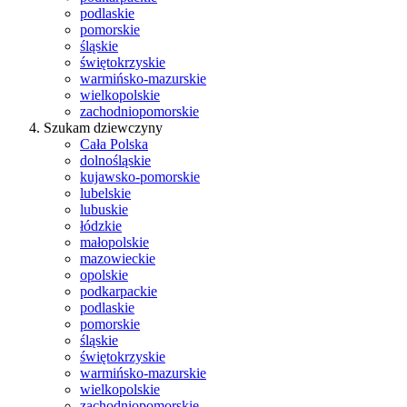
podlaskie
pomorskie
śląskie
świętokrzyskie
warmińsko-mazurskie
wielkopolskie
zachodniopomorskie
Szukam dziewczyny
Cała Polska
dolnośląskie
kujawsko-pomorskie
lubelskie
lubuskie
łódzkie
małopolskie
mazowieckie
opolskie
podkarpackie
podlaskie
pomorskie
śląskie
świętokrzyskie
warmińsko-mazurskie
wielkopolskie
zachodniopomorskie